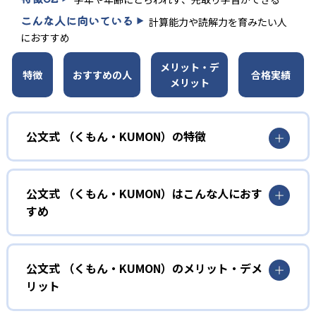
こんな人に向いている
計算能力や読解力を育みたい人
におすすめ
メリット・デ
特徴
おすすめの人
合格実績
メリット
公文式 （くもん・KUMON）の特徴
01
無学年式の学力別学習
公文式 （くもん・KUMON）はこんな人におす
KUMONでは、年齢や学年にとらわれずに、一人ひとりの学
すめ
力に応じたレベルから学習を始めている。
確実に100点が取れるレベルから少しずつ難易度を上げてい
幼児
くことで子どもたちは多くの成功体験を積み、学習する楽
小学校に入る準備をしたい幼児向け
公文式 （くもん・KUMON）のメリット・デメ
しさを経験できる。
リット
KUMONでは細かいステップに分かれた教材で、わかる楽し
02
自学自習スタイル
さを経験しながら無理なく力を高めていける。