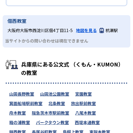
佃西教室
大阪府大阪市西淀川区佃4丁目11-5
地図を見る
杭瀬駅
当サイトからの問い合わせは現在できません
兵庫県にある公文式 （くもん・KUMON）
の教室
山田長野教室
山田池公園教室
宮園教室
箕面船場駅前教室
北条教室
放出駅前教室
舟木教室
阪急茨木市駅前教室
八尾木教室
箱の浦教室
パークタウン教室
西堤本通教室
錦西教室
長尾谷町教室
鳥飼上教室
東阪本教室