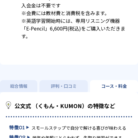
入会金は不要です
※会費には教材費と消費税を含みます。
※英語学習開始時には、専用リスニング機器
「E-Pencil」6,600円(税込)をご購入いただきま
す。
総合情報
評判・口コミ
コース・料金
公文式 （くもん・KUMON）の特徴など
特徴
01
スモールステップで自分で解ける喜びが味わえる
特徴
02
学年や年齢にとらわれず、先取り学習ができる