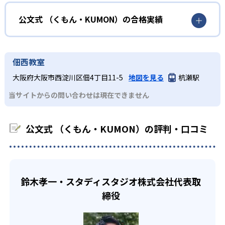
どんなメリットがある？
性格や学習への取り組み姿勢に合わせて内容も調整するた
KUMONの教材は、簡単な問題から高度な問題へと、スモー
め、小学校に入ってもつまずきにくい学力を身につけられ
ルステップで進んでいけるよう工夫されている。このスタ
KUMONでは自学自習スタイルで勉強するため、集中力や目
公文式 （くもん・KUMON）の合格実績
るだろう。
イルは子どもの学習意欲をかき立てるため、教えてもらう
標に向かって頑張りやり抜く力を育むことができる。ま
という受け身の姿勢ではなく、自ら進んで学ぶ姿勢を身に
た、年齢や学年にとらわれずに自分の学力に相応したレベ
公文式 （くもん・KUMON）の合格実績は？
小学生
つけられるだろう。
ルから学習できるため、難しすぎてやる気を損ねたり、簡
KUMONは、公式サイトでは合格実績は公開していない。志
中学に向けて苦手教科を克服したい子ども向け
佃西教室
単すぎて退屈することもない。
また、自学学習スタイルで学ぶ子どもたちは、自らの学習
望校への実績があるかどうかは、通う予定の教室に問い合
KUMONでは経験豊富な先生が、子どものやる気を引き出せ
大阪府大阪市西淀川区佃4丁目11-5
地図を見る
杭瀬駅
課題に気がつくようになる。学年を超えた範囲も学習でき
どんなデメリットがある？
わせたい。
るよう適切なヒントを与えたり、声かけをしたりしてい
るため、早い時期から高校教材に進む生徒もいる。
当サイトからの問い合わせは現在できません
KUMONでは、中高生のクラスでも数学・英語・国語の3教
る。苦手な科目でも自分で解けた達成感を味わうことで、
03
フレキシブルな受講スタイル
科に限られるため、その他の教科に関しては他塾を検討す
少しずつ苦手意識を克服できるだろう。
る必要があるだろう。
中学生・高校生
公文式 （くもん・KUMON）の評判・口コミ
KUMONでは、教室が開いている時間内であれば、何曜日に
でも週2回受講できる。そのため、部活や他の習い事で忙し
部活や習い事と両立したい生徒向け
い中高生にも通室しやすい。また、教室によっては自宅か
KUMONでは、一人ひとりの学習状況やスケジュールに合わ
らのオンライン受講と通室を組み合わせることも可能だ。
せて、きめ細やかにカリキュラムを調整している。
鈴木孝一・スタディスタジオ株式会社代表取
宿題の量や進め方に関しては、いつでも気軽に相談可能
締役
だ。