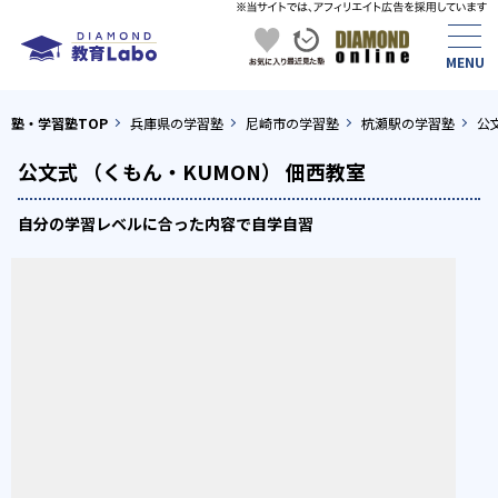
塾・学習塾TOP
兵庫県の学習塾
尼崎市の学習塾
杭瀬駅の学習塾
公
公文式 （くもん・KUMON） 佃西教室
自分の学習レベルに合った内容で自学自習