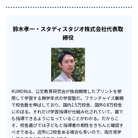
い中高生にも通室しやすい。また、教室によっては自宅か
KUMONでは、一人ひとりの学習状況やスケジュールに合わ
らのオンライン受講と通室を組み合わせることも可能だ。
せて、きめ細やかにカリキュラムを調整している。
宿題の量や進め方に関しては、いつでも気軽に相談可能
鈴木孝一・スタディスタジオ株式会社代表取
だ。
締役
KUMONは、公文教育研究会が独自開発したプリントを使
用して学習する無学年式の学習塾だ。フランチャイズ展開
で校舎数を伸ばしており、国内1.5万校舎、国外0.8万校舎
にのぼる。それだけ学習指導が仕組み化されていて、誰で
も指導できるようになっていることがわかる。だからこ
そ、校舎選びでは子どもと指導者の相性をきちんと確認す
べきである。近所に2校舎ある場合も多いので、両方見学