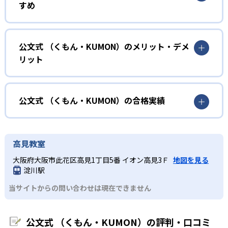
すめ
力に応じたレベルから学習を始めている。
確実に100点が取れるレベルから少しずつ難易度を上げてい
幼児
くことで子どもたちは多くの成功体験を積み、学習する楽
小学校に入る準備をしたい幼児向け
公文式 （くもん・KUMON）のメリット・デメ
しさを経験できる。
リット
KUMONでは細かいステップに分かれた教材で、わかる楽し
02
自学自習スタイル
さを経験しながら無理なく力を高めていける。
どんなメリットがある？
性格や学習への取り組み姿勢に合わせて内容も調整するた
KUMONの教材は、簡単な問題から高度な問題へと、スモー
め、小学校に入ってもつまずきにくい学力を身につけられ
ルステップで進んでいけるよう工夫されている。このスタ
KUMONでは自学自習スタイルで勉強するため、集中力や目
公文式 （くもん・KUMON）の合格実績
るだろう。
イルは子どもの学習意欲をかき立てるため、教えてもらう
標に向かって頑張りやり抜く力を育むことができる。ま
という受け身の姿勢ではなく、自ら進んで学ぶ姿勢を身に
た、年齢や学年にとらわれずに自分の学力に相応したレベ
公文式 （くもん・KUMON）の合格実績は？
小学生
つけられるだろう。
ルから学習できるため、難しすぎてやる気を損ねたり、簡
KUMONは、公式サイトでは合格実績は公開していない。志
中学に向けて苦手教科を克服したい子ども向け
高見教室
単すぎて退屈することもない。
また、自学学習スタイルで学ぶ子どもたちは、自らの学習
望校への実績があるかどうかは、通う予定の教室に問い合
KUMONでは経験豊富な先生が、子どものやる気を引き出せ
大阪府大阪市此花区高見1丁目5番 イオン高見3Ｆ
地図を見る
課題に気がつくようになる。学年を超えた範囲も学習でき
どんなデメリットがある？
わせたい。
るよう適切なヒントを与えたり、声かけをしたりしてい
淀川駅
るため、早い時期から高校教材に進む生徒もいる。
KUMONでは、中高生のクラスでも数学・英語・国語の3教
る。苦手な科目でも自分で解けた達成感を味わうことで、
03
フレキシブルな受講スタイル
当サイトからの問い合わせは現在できません
科に限られるため、その他の教科に関しては他塾を検討す
少しずつ苦手意識を克服できるだろう。
る必要があるだろう。
中学生・高校生
KUMONでは、教室が開いている時間内であれば、何曜日に
公文式 （くもん・KUMON）の評判・口コミ
でも週2回受講できる。そのため、部活や他の習い事で忙し
部活や習い事と両立したい生徒向け