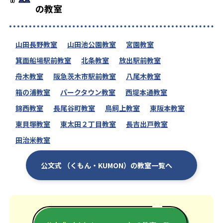
の教室
山田長野教室
山田池公園教室
宮園教室
箕面船場駅前教室
北条教室
放出駅前教室
舟木教室
阪急茨木市駅前教室
八尾木教室
箱の浦教室
パークタウン教室
西堤本通教室
錦西教室
長尾谷町教室
鳥飼上教室
東阪本教室
東貝塚教室
東太田２丁目教室
長吉出戸教室
田治米教室
公文式 （くもん・KUMON）の教室一覧へ