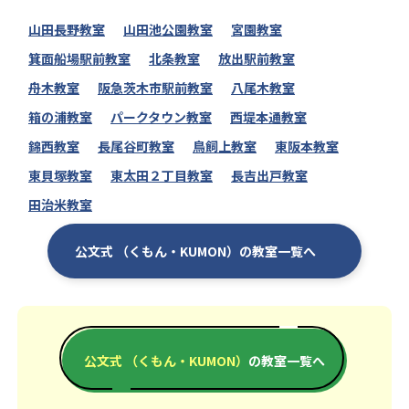
山田長野教室
山田池公園教室
宮園教室
箕面船場駅前教室
北条教室
放出駅前教室
舟木教室
阪急茨木市駅前教室
八尾木教室
箱の浦教室
パークタウン教室
西堤本通教室
錦西教室
長尾谷町教室
鳥飼上教室
東阪本教室
東貝塚教室
東太田２丁目教室
長吉出戸教室
田治米教室
公文式 （くもん・KUMON）の教室一覧へ
公文式 （くもん・KUMON）
の教室一覧へ