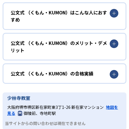
01
無学年式の学力別学習
公文式 （くもん・KUMON）はこんな人におす
KUMONでは、年齢や学年にとらわれずに、一人ひとりの学
すめ
力に応じたレベルから学習を始めている。
確実に100点が取れるレベルから少しずつ難易度を上げてい
幼児
くことで子どもたちは多くの成功体験を積み、学習する楽
小学校に入る準備をしたい幼児向け
公文式 （くもん・KUMON）のメリット・デメ
しさを経験できる。
リット
KUMONでは細かいステップに分かれた教材で、わかる楽し
02
自学自習スタイル
さを経験しながら無理なく力を高めていける。
どんなメリットがある？
性格や学習への取り組み姿勢に合わせて内容も調整するた
KUMONの教材は、簡単な問題から高度な問題へと、スモー
め、小学校に入ってもつまずきにくい学力を身につけられ
ルステップで進んでいけるよう工夫されている。このスタ
KUMONでは自学自習スタイルで勉強するため、集中力や目
公文式 （くもん・KUMON）の合格実績
るだろう。
イルは子どもの学習意欲をかき立てるため、教えてもらう
標に向かって頑張りやり抜く力を育むことができる。ま
という受け身の姿勢ではなく、自ら進んで学ぶ姿勢を身に
た、年齢や学年にとらわれずに自分の学力に相応したレベ
公文式 （くもん・KUMON）の合格実績は？
小学生
つけられるだろう。
ルから学習できるため、難しすぎてやる気を損ねたり、簡
KUMONは、公式サイトでは合格実績は公開していない。志
中学に向けて苦手教科を克服したい子ども向け
少林寺教室
単すぎて退屈することもない。
また、自学学習スタイルで学ぶ子どもたちは、自らの学習
望校への実績があるかどうかは、通う予定の教室に問い合
KUMONでは経験豊富な先生が、子どものやる気を引き出せ
大阪府堺市堺区新在家町東3丁1-26 新在家マンション
地図を
課題に気がつくようになる。学年を超えた範囲も学習でき
どんなデメリットがある？
わせたい。
るよう適切なヒントを与えたり、声かけをしたりしてい
見る
御陵前、寺地町駅
るため、早い時期から高校教材に進む生徒もいる。
KUMONでは、中高生のクラスでも数学・英語・国語の3教
る。苦手な科目でも自分で解けた達成感を味わうことで、
03
フレキシブルな受講スタイル
当サイトからの問い合わせは現在できません
科に限られるため、その他の教科に関しては他塾を検討す
少しずつ苦手意識を克服できるだろう。