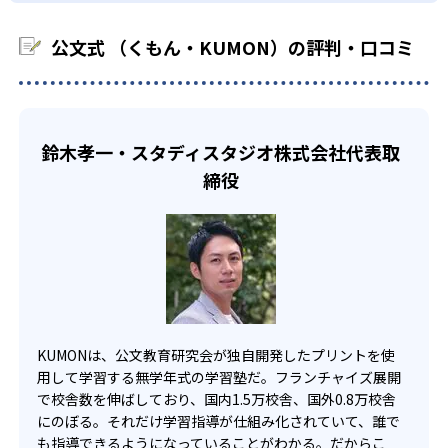
る必要があるだろう。
中学生・高校生
KUMONでは、教室が開いている時間内であれば、何曜日に
公文式 （くもん・KUMON）の評判・口コミ
でも週2回受講できる。そのため、部活や他の習い事で忙し
部活や習い事と両立したい生徒向け
い中高生にも通室しやすい。また、教室によっては自宅か
KUMONでは、一人ひとりの学習状況やスケジュールに合わ
らのオンライン受講と通室を組み合わせることも可能だ。
せて、きめ細やかにカリキュラムを調整している。
宿題の量や進め方に関しては、いつでも気軽に相談可能
鈴木孝一・スタディスタジオ株式会社代表取
だ。
締役
KUMONは、公文教育研究会が独自開発したプリントを使
用して学習する無学年式の学習塾だ。フランチャイズ展開
で校舎数を伸ばしており、国内1.5万校舎、国外0.8万校舎
にのぼる。それだけ学習指導が仕組み化されていて、誰で
も指導できるようになっていることがわかる。だからこ