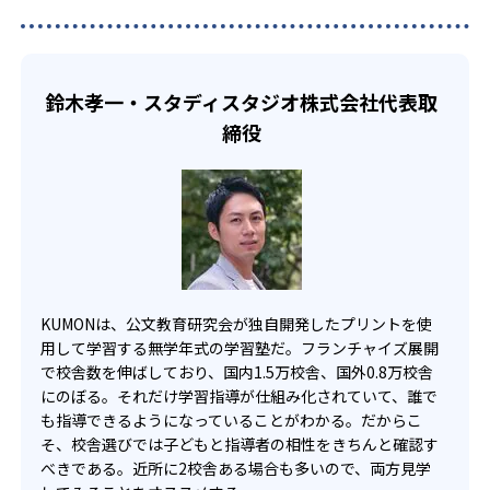
でも週2回受講できる。そのため、部活や他の習い事で忙し
部活や習い事と両立したい生徒向け
い中高生にも通室しやすい。また、教室によっては自宅か
KUMONでは、一人ひとりの学習状況やスケジュールに合わ
らのオンライン受講と通室を組み合わせることも可能だ。
せて、きめ細やかにカリキュラムを調整している。
鈴木孝一・スタディスタジオ株式会社代表取
宿題の量や進め方に関しては、いつでも気軽に相談可能
締役
だ。
KUMONは、公文教育研究会が独自開発したプリントを使
用して学習する無学年式の学習塾だ。フランチャイズ展開
で校舎数を伸ばしており、国内1.5万校舎、国外0.8万校舎
にのぼる。それだけ学習指導が仕組み化されていて、誰で
も指導できるようになっていることがわかる。だからこ
そ、校舎選びでは子どもと指導者の相性をきちんと確認す
べきである。近所に2校舎ある場合も多いので、両方見学