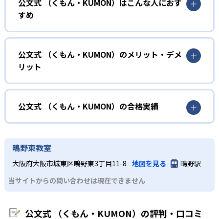
公文式 （くもん・KUMON）はこんな人におす
KUMONでは、年齢や学年にとらわれずに、一人ひとりの学
すめ
力に応じたレベルから学習を始めている。
確実に100点が取れるレベルから少しずつ難易度を上げてい
幼児
くことで子どもたちは多くの成功体験を積み、学習する楽
小学校に入る準備をしたい幼児向け
公文式 （くもん・KUMON）のメリット・デメ
しさを経験できる。
リット
KUMONでは細かいステップに分かれた教材で、わかる楽し
02
自学自習スタイル
さを経験しながら無理なく力を高めていける。
どんなメリットがある？
性格や学習への取り組み姿勢に合わせて内容も調整するた
KUMONの教材は、簡単な問題から高度な問題へと、スモー
め、小学校に入ってもつまずきにくい学力を身につけられ
ルステップで進んでいけるよう工夫されている。このスタ
KUMONでは自学自習スタイルで勉強するため、集中力や目
公文式 （くもん・KUMON）の合格実績
るだろう。
イルは子どもの学習意欲をかき立てるため、教えてもらう
標に向かって頑張りやり抜く力を育むことができる。ま
という受け身の姿勢ではなく、自ら進んで学ぶ姿勢を身に
た、年齢や学年にとらわれずに自分の学力に相応したレベ
公文式 （くもん・KUMON）の合格実績は？
小学生
つけられるだろう。
ルから学習できるため、難しすぎてやる気を損ねたり、簡
KUMONは、公式サイトでは合格実績は公開していない。志
中学に向けて苦手教科を克服したい子ども向け
鴫野東教室
単すぎて退屈することもない。
また、自学学習スタイルで学ぶ子どもたちは、自らの学習
望校への実績があるかどうかは、通う予定の教室に問い合
KUMONでは経験豊富な先生が、子どものやる気を引き出せ
大阪府大阪市城東区鴫野東3丁目11-8
地図を見る
鴫野駅
課題に気がつくようになる。学年を超えた範囲も学習でき
どんなデメリットがある？
わせたい。
るよう適切なヒントを与えたり、声かけをしたりしてい
るため、早い時期から高校教材に進む生徒もいる。
当サイトからの問い合わせは現在できません
KUMONでは、中高生のクラスでも数学・英語・国語の3教
る。苦手な科目でも自分で解けた達成感を味わうことで、
03
フレキシブルな受講スタイル
科に限られるため、その他の教科に関しては他塾を検討す
少しずつ苦手意識を克服できるだろう。
る必要があるだろう。
中学生・高校生
公文式 （くもん・KUMON）の評判・口コミ
KUMONでは、教室が開いている時間内であれば、何曜日に