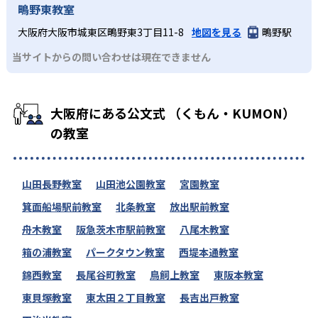
鴫野東教室
大阪府大阪市城東区鴫野東3丁目11-8
地図を見る
鴫野駅
当サイトからの問い合わせは現在できません
大阪府にある公文式 （くもん・KUMON）
の教室
山田長野教室
山田池公園教室
宮園教室
箕面船場駅前教室
北条教室
放出駅前教室
舟木教室
阪急茨木市駅前教室
八尾木教室
箱の浦教室
パークタウン教室
西堤本通教室
錦西教室
長尾谷町教室
鳥飼上教室
東阪本教室
東貝塚教室
東太田２丁目教室
長吉出戸教室