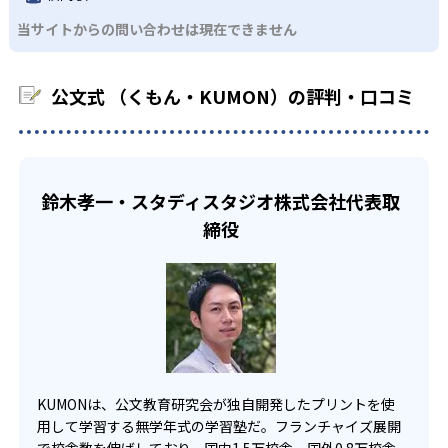
KUMONでは、中高生のクラスでも数学・英語・国語の3教
る。苦手な科目でも自分で解けた達成感を味わうことで、
03
フレキシブルな受講スタイル
当サイトからの問い合わせは現在できません
科に限られるため、その他の教科に関しては他塾を検討す
少しずつ苦手意識を克服できるだろう。
る必要があるだろう。
中学生・高校生
KUMONでは、教室が開いている時間内であれば、何曜日に
公文式 （くもん・KUMON）の評判・口コミ
でも週2回受講できる。そのため、部活や他の習い事で忙し
部活や習い事と両立したい生徒向け
い中高生にも通室しやすい。また、教室によっては自宅か
KUMONでは、一人ひとりの学習状況やスケジュールに合わ
らのオンライン受講と通室を組み合わせることも可能だ。
せて、きめ細やかにカリキュラムを調整している。
宿題の量や進め方に関しては、いつでも気軽に相談可能
鈴木孝一・スタディスタジオ株式会社代表取
だ。
締役
KUMONは、公文教育研究会が独自開発したプリントを使
用して学習する無学年式の学習塾だ。フランチャイズ展開