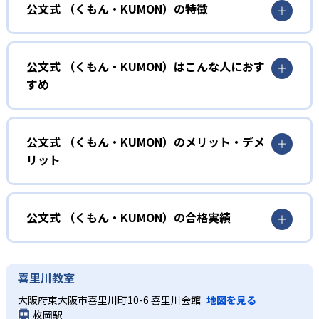
公文式 （くもん・KUMON）の特徴
01
無学年式の学力別学習
公文式 （くもん・KUMON）はこんな人におす
KUMONでは、年齢や学年にとらわれずに、一人ひとりの学
すめ
力に応じたレベルから学習を始めている。
確実に100点が取れるレベルから少しずつ難易度を上げてい
幼児
くことで子どもたちは多くの成功体験を積み、学習する楽
小学校に入る準備をしたい幼児向け
公文式 （くもん・KUMON）のメリット・デメ
しさを経験できる。
リット
KUMONでは細かいステップに分かれた教材で、わかる楽し
02
自学自習スタイル
さを経験しながら無理なく力を高めていける。
どんなメリットがある？
性格や学習への取り組み姿勢に合わせて内容も調整するた
KUMONの教材は、簡単な問題から高度な問題へと、スモー
め、小学校に入ってもつまずきにくい学力を身につけられ
ルステップで進んでいけるよう工夫されている。このスタ
KUMONでは自学自習スタイルで勉強するため、集中力や目
公文式 （くもん・KUMON）の合格実績
るだろう。
イルは子どもの学習意欲をかき立てるため、教えてもらう
標に向かって頑張りやり抜く力を育むことができる。ま
という受け身の姿勢ではなく、自ら進んで学ぶ姿勢を身に
た、年齢や学年にとらわれずに自分の学力に相応したレベ
公文式 （くもん・KUMON）の合格実績は？
小学生
つけられるだろう。
ルから学習できるため、難しすぎてやる気を損ねたり、簡
KUMONは、公式サイトでは合格実績は公開していない。志
中学に向けて苦手教科を克服したい子ども向け
喜里川教室
単すぎて退屈することもない。
また、自学学習スタイルで学ぶ子どもたちは、自らの学習
望校への実績があるかどうかは、通う予定の教室に問い合
KUMONでは経験豊富な先生が、子どものやる気を引き出せ
大阪府東大阪市喜里川町10-6 喜里川会館
地図を見る
課題に気がつくようになる。学年を超えた範囲も学習でき
どんなデメリットがある？
わせたい。
るよう適切なヒントを与えたり、声かけをしたりしてい
枚岡駅
るため、早い時期から高校教材に進む生徒もいる。