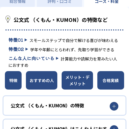
総合情報
評判・口コミ
コース・料金
公文式 （くもん・KUMON）の特徴など
特徴
01
スモールステップで自分で解ける喜びが味わえる
特徴
02
学年や年齢にとらわれず、先取り学習ができる
こんな人に向いている
計算能力や読解力を育みたい人
におすすめ
メリット・デ
特徴
おすすめの人
合格実績
メリット
公文式 （くもん・KUMON）の特徴
01
無学年式の学力別学習
公文式 （くもん・KUMON）はこんな人におす