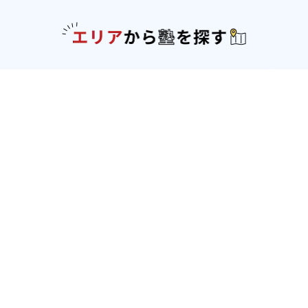
エリアか
北海道・東北
北海道
青森県
岩手県
宮城県
秋田県
山形
県
福島県
関東
東京都
神奈川県
埼玉県
千葉県
茨城県
栃木
県
群馬県
北陸
新潟県
富山県
石川県
福井県
中部