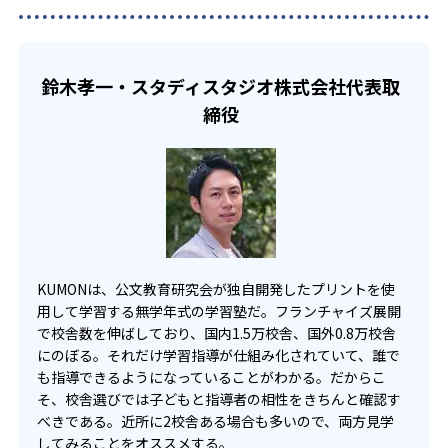
でも週2回受講できる。そのため、部活や他の習い事で忙し
部活や習い事と両立したい生徒向け
い中高生にも通室しやすい。また、教室によっては自宅か
KUMONでは、一人ひとりの学習状況やスケジュールに合わ
らのオンライン受講と通室を組み合わせることも可能だ。
せて、きめ細やかにカリキュラムを調整している。
鈴木孝一・スタディスタジオ株式会社代表取
宿題の量や進め方に関しては、いつでも気軽に相談可能
締役
だ。
KUMONは、公文教育研究会が独自開発したプリントを使
用して学習する無学年式の学習塾だ。フランチャイズ展開
で校舎数を伸ばしており、国内1.5万校舎、国外0.8万校舎
にのぼる。それだけ学習指導が仕組み化されていて、誰で
も指導できるようになっていることがわかる。だからこ
そ、校舎選びでは子どもと指導者の相性をきちんと確認す
べきである。近所に2校舎ある場合も多いので、両方見学
してみることをオススメする。