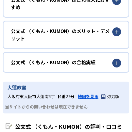
KUMONでは、年齢や学年にとらわれずに、一人ひとりの学
すめ
力に応じたレベルから学習を始めている。
確実に100点が取れるレベルから少しずつ難易度を上げてい
幼児
くことで子どもたちは多くの成功体験を積み、学習する楽
小学校に入る準備をしたい幼児向け
公文式 （くもん・KUMON）のメリット・デメ
しさを経験できる。
リット
KUMONでは細かいステップに分かれた教材で、わかる楽し
02
自学自習スタイル
さを経験しながら無理なく力を高めていける。
どんなメリットがある？
性格や学習への取り組み姿勢に合わせて内容も調整するた
KUMONの教材は、簡単な問題から高度な問題へと、スモー
め、小学校に入ってもつまずきにくい学力を身につけられ
ルステップで進んでいけるよう工夫されている。このスタ
KUMONでは自学自習スタイルで勉強するため、集中力や目
公文式 （くもん・KUMON）の合格実績
るだろう。
イルは子どもの学習意欲をかき立てるため、教えてもらう
標に向かって頑張りやり抜く力を育むことができる。ま
という受け身の姿勢ではなく、自ら進んで学ぶ姿勢を身に
た、年齢や学年にとらわれずに自分の学力に相応したレベ
公文式 （くもん・KUMON）の合格実績は？
小学生
つけられるだろう。
ルから学習できるため、難しすぎてやる気を損ねたり、簡
KUMONは、公式サイトでは合格実績は公開していない。志
中学に向けて苦手教科を克服したい子ども向け
大蓮教室
単すぎて退屈することもない。
また、自学学習スタイルで学ぶ子どもたちは、自らの学習
望校への実績があるかどうかは、通う予定の教室に問い合
KUMONでは経験豊富な先生が、子どものやる気を引き出せ
大阪府東大阪市大蓮南4丁目4番27号
地図を見る
弥刀駅
課題に気がつくようになる。学年を超えた範囲も学習でき
どんなデメリットがある？
わせたい。
るよう適切なヒントを与えたり、声かけをしたりしてい
るため、早い時期から高校教材に進む生徒もいる。
当サイトからの問い合わせは現在できません
KUMONでは、中高生のクラスでも数学・英語・国語の3教
る。苦手な科目でも自分で解けた達成感を味わうことで、
03
フレキシブルな受講スタイル
科に限られるため、その他の教科に関しては他塾を検討す
少しずつ苦手意識を克服できるだろう。
る必要があるだろう。
中学生・高校生
公文式 （くもん・KUMON）の評判・口コミ
KUMONでは、教室が開いている時間内であれば、何曜日に