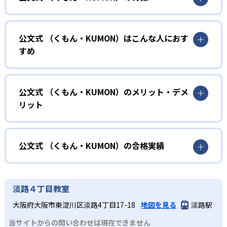
01
無学年式の学力別学習
公文式 （くもん・KUMON）はこんな人におす
KUMONでは、年齢や学年にとらわれずに、一人ひとりの学
すめ
力に応じたレベルから学習を始めている。
確実に100点が取れるレベルから少しずつ難易度を上げてい
幼児
くことで子どもたちは多くの成功体験を積み、学習する楽
小学校に入る準備をしたい幼児向け
公文式 （くもん・KUMON）のメリット・デメ
しさを経験できる。
リット
KUMONでは細かいステップに分かれた教材で、わかる楽し
02
自学自習スタイル
さを経験しながら無理なく力を高めていける。
どんなメリットがある？
性格や学習への取り組み姿勢に合わせて内容も調整するた
KUMONの教材は、簡単な問題から高度な問題へと、スモー
め、小学校に入ってもつまずきにくい学力を身につけられ
ルステップで進んでいけるよう工夫されている。このスタ
KUMONでは自学自習スタイルで勉強するため、集中力や目
公文式 （くもん・KUMON）の合格実績
るだろう。
イルは子どもの学習意欲をかき立てるため、教えてもらう
標に向かって頑張りやり抜く力を育むことができる。ま
という受け身の姿勢ではなく、自ら進んで学ぶ姿勢を身に
た、年齢や学年にとらわれずに自分の学力に相応したレベ
公文式 （くもん・KUMON）の合格実績は？
小学生
つけられるだろう。
ルから学習できるため、難しすぎてやる気を損ねたり、簡
KUMONは、公式サイトでは合格実績は公開していない。志
中学に向けて苦手教科を克服したい子ども向け
淡路４丁目教室
単すぎて退屈することもない。
また、自学学習スタイルで学ぶ子どもたちは、自らの学習
望校への実績があるかどうかは、通う予定の教室に問い合
KUMONでは経験豊富な先生が、子どものやる気を引き出せ
大阪府大阪市東淀川区淡路4丁目17-18
地図を見る
淡路駅
課題に気がつくようになる。学年を超えた範囲も学習でき
どんなデメリットがある？
わせたい。
るよう適切なヒントを与えたり、声かけをしたりしてい
るため、早い時期から高校教材に進む生徒もいる。
当サイトからの問い合わせは現在できません
KUMONでは、中高生のクラスでも数学・英語・国語の3教
る。苦手な科目でも自分で解けた達成感を味わうことで、