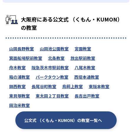
大阪府にある公文式 （くもん・KUMON）
の教室
山田長野教室
山田池公園教室
宮園教室
箕面船場駅前教室
北条教室
放出駅前教室
舟木教室
阪急茨木市駅前教室
八尾木教室
箱の浦教室
パークタウン教室
西堤本通教室
錦西教室
長尾谷町教室
鳥飼上教室
東阪本教室
東貝塚教室
東太田２丁目教室
長吉出戸教室
田治米教室
公文式 （くもん・KUMON）の教室一覧へ