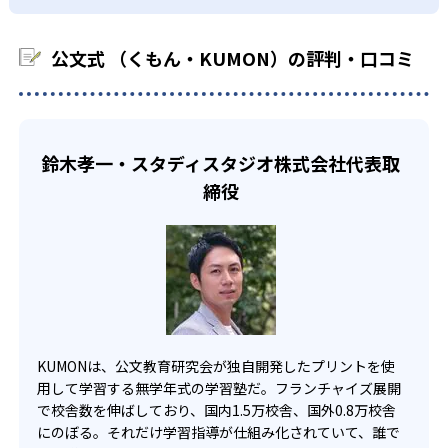
03
フレキシブルな受講スタイル
科に限られるため、その他の教科に関しては他塾を検討す
少しずつ苦手意識を克服できるだろう。
る必要があるだろう。
中学生・高校生
公文式 （くもん・KUMON）の評判・口コミ
KUMONでは、教室が開いている時間内であれば、何曜日に
でも週2回受講できる。そのため、部活や他の習い事で忙し
部活や習い事と両立したい生徒向け
い中高生にも通室しやすい。また、教室によっては自宅か
KUMONでは、一人ひとりの学習状況やスケジュールに合わ
らのオンライン受講と通室を組み合わせることも可能だ。
せて、きめ細やかにカリキュラムを調整している。
鈴木孝一・スタディスタジオ株式会社代表取
宿題の量や進め方に関しては、いつでも気軽に相談可能
締役
だ。
KUMONは、公文教育研究会が独自開発したプリントを使
用して学習する無学年式の学習塾だ。フランチャイズ展開
で校舎数を伸ばしており、国内1.5万校舎、国外0.8万校舎
にのぼる。それだけ学習指導が仕組み化されていて、誰で