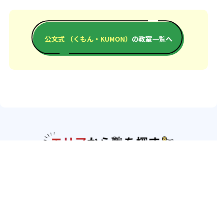
公文式 （くもん・KUMON）
の教室一覧へ
エリアか
北海道・東北
北海道
青森県
岩手県
宮城県
秋田県
山形
県
福島県