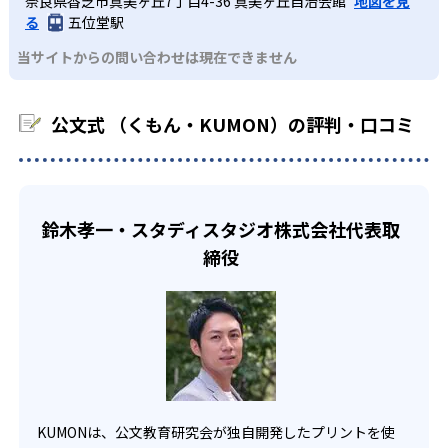
奈良県香芝市真美ヶ丘7丁目4-36 真美ヶ丘自治会館
地図を見
課題に気がつくようになる。学年を超えた範囲も学習でき
どんなデメリットがある？
わせたい。
るよう適切なヒントを与えたり、声かけをしたりしてい
る
五位堂駅
るため、早い時期から高校教材に進む生徒もいる。
KUMONでは、中高生のクラスでも数学・英語・国語の3教
る。苦手な科目でも自分で解けた達成感を味わうことで、
03
フレキシブルな受講スタイル
当サイトからの問い合わせは現在できません
科に限られるため、その他の教科に関しては他塾を検討す
少しずつ苦手意識を克服できるだろう。
る必要があるだろう。
中学生・高校生
KUMONでは、教室が開いている時間内であれば、何曜日に
公文式 （くもん・KUMON）の評判・口コミ
でも週2回受講できる。そのため、部活や他の習い事で忙し
部活や習い事と両立したい生徒向け
い中高生にも通室しやすい。また、教室によっては自宅か
KUMONでは、一人ひとりの学習状況やスケジュールに合わ
らのオンライン受講と通室を組み合わせることも可能だ。
せて、きめ細やかにカリキュラムを調整している。
宿題の量や進め方に関しては、いつでも気軽に相談可能
鈴木孝一・スタディスタジオ株式会社代表取
だ。
締役
KUMONは、公文教育研究会が独自開発したプリントを使