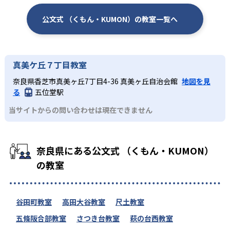
公文式 （くもん・KUMON）の教室一覧へ
真美ケ丘７丁目教室
奈良県香芝市真美ヶ丘7丁目4-36 真美ヶ丘自治会館
地図を見
る
五位堂駅
当サイトからの問い合わせは現在できません
奈良県にある公文式 （くもん・KUMON）
の教室
谷田町教室
高田大谷教室
尺土教室
五條阪合部教室
さつき台教室
萩の台西教室