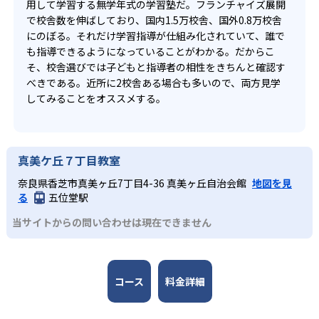
用して学習する無学年式の学習塾だ。フランチャイズ展開
で校舎数を伸ばしており、国内1.5万校舎、国外0.8万校舎
にのぼる。それだけ学習指導が仕組み化されていて、誰で
も指導できるようになっていることがわかる。だからこ
そ、校舎選びでは子どもと指導者の相性をきちんと確認す
べきである。近所に2校舎ある場合も多いので、両方見学
してみることをオススメする。
真美ケ丘７丁目教室
奈良県香芝市真美ヶ丘7丁目4-36 真美ヶ丘自治会館
地図を見
る
五位堂駅
当サイトからの問い合わせは現在できません
コース
料金詳細