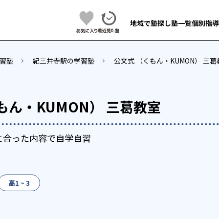
地域で塾探し
塾一覧
個別指導
習塾
紀三井寺駅の学習塾
公文式 （くもん・KUMON） 三葛
もん・KUMON） 三葛教室
に合った内容で自学自習
高1 ~ 3