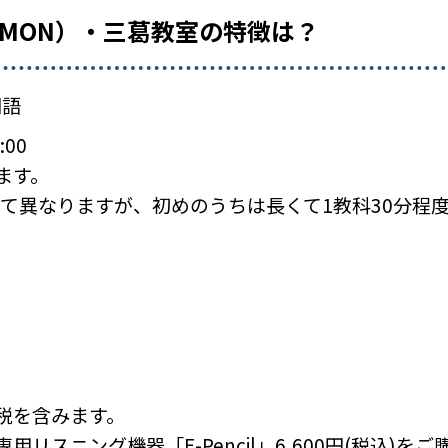
UMON）・三葛教室の特徴は？
国語
:00
ます。
て異なりますが、初めのうちは長くて1教科30分程
税を含みます。
リスニング機器「E-Pencil」6,600円(税込)を