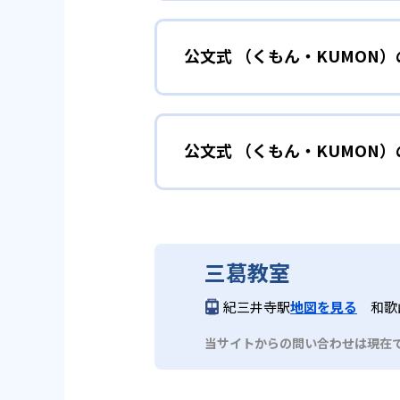
小学校に入る準備
幼児
確実に100点が取れるレベルか
できる。
公文式 （くもん・KUMON
KUMONでは細かいステップに
性格や学習への取り組み姿勢に合
02
自学自習ス
どんなメリットがある？
中学に向けて苦
小学生
KUMONの教材は、簡単な問題
公文式 （くもん・KUMON
KUMONでは自学自習スタイル
もの学習意欲をかき立てるため、
年にとらわれずに自分の学力に相
KUMONでは経験豊富な先生が
い。
目でも自分で解けた達成感を味わ
公文式 （くもん・KUMO
また、自学学習スタイルで学ぶ子
時期から高校教材に進む生徒もい
どんなデメリットがある？
KUMONは、公式サイトでは合
部活や習
中学生・高校生
三葛教室
KUMONでは、中高生のクラス
KUMONでは、一人ひとりの学
03
フレキシブ
紀三井寺駅
地図を見る
和歌
だろう。
宿題の量や進め方に関しては、い
当サイトからの問い合わせは現在
KUMONでは、教室が開いてい
も通室しやすい。また、教室によ