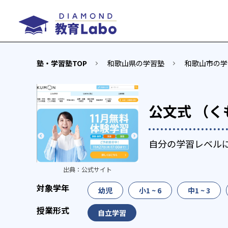
塾・学習塾TOP
和歌山県の学習塾
和歌山市の学
公文式 （く
自分の学習レベル
出典：
公式サイト
幼児
小1 ~ 6
中1 ~ 3
自立学習