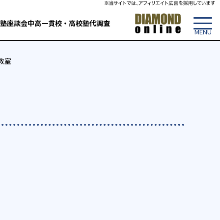
塾
座談会
中高一貫校・高校
塾代調査
教室