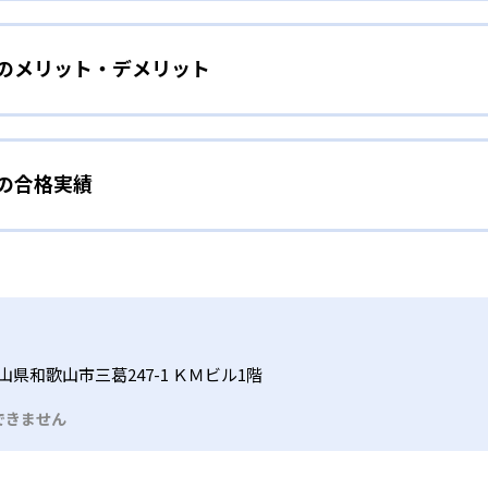
をしたい幼児向け
ら少しずつ難易度を上げていくことで子どもたちは多くの成功体
）のメリット・デメリット
分かれた教材で、わかる楽しさを経験しながら無理なく力を高め
わせて内容も調整するため、小学校に入ってもつまずきにくい
タイル
手教科を克服したい子ども向け
から高度な問題へと、スモールステップで進んでいけるよう工夫
）の合格実績
で勉強するため、集中力や目標に向かって頑張りやり抜く力を育
教えてもらうという受け身の姿勢ではなく、自ら進んで学ぶ姿
応したレベルから学習できるため、難しすぎてやる気を損ねた
、子どものやる気を引き出せるよう適切なヒントを与えたり、声
うことで、少しずつ苦手意識を克服できるだろう。
N）の合格実績は？
どもたちは、自らの学習課題に気がつくようになる。学年を超
る。
格実績は公開していない。志望校への実績があるかどうかは、通
い事と両立したい生徒向け
でも数学・英語・国語の3教科に限られるため、その他の教科に
習状況やスケジュールに合わせて、きめ細やかにカリキュラムを
ルな受講スタイル
山県和歌山市三葛247-1 ＫＭビル1階
つでも気軽に相談可能だ。
できません
る時間内であれば、何曜日にでも週2回受講できる。そのため、
っては自宅からのオンライン受講と通室を組み合わせることも