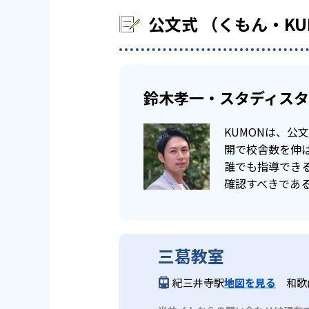
公文式 （くもん・K
鈴木孝一・スタディス
KUMONは、
開で校舎数を伸ば
誰でも指導でき
確認すべきであ
三葛教室
紀三井寺駅
地図を見る
和歌