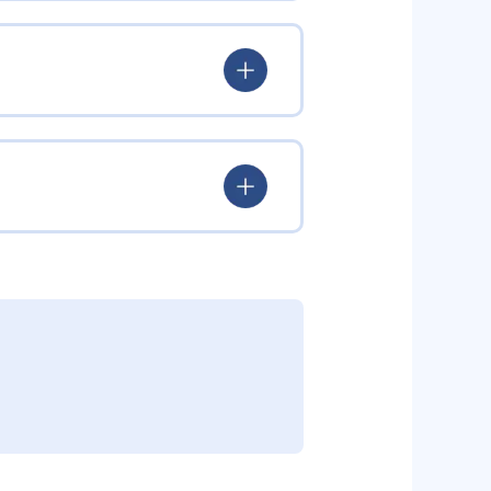
験を積み、学習する楽しさを経験
ていける。
学力を身につけられるだろう。
されている。このスタイルは子ど
むことができる。また、年齢や学
勢を身につけられるだろう。
り、簡単すぎて退屈することもな
かけをしたりしている。苦手な科
えた範囲も学習できるため、早い
う予定の教室に問い合わせたい。
関しては他塾を検討する必要がある
調整している。
部活や他の習い事で忙しい中高生に
可能だ。