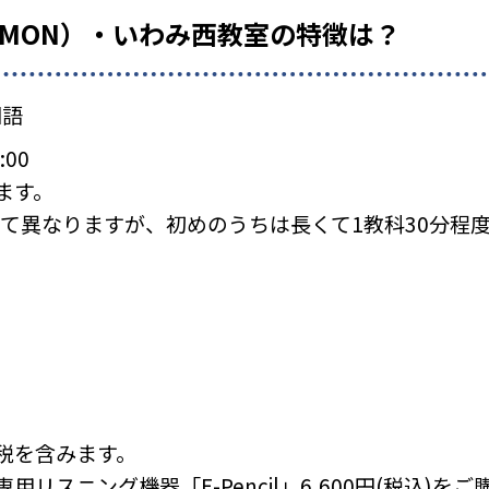
UMON）・いわみ西教室の特徴は？
国語
:00
ます。
て異なりますが、初めのうちは長くて1教科30分程
税を含みます。
リスニング機器「E-Pencil」6,600円(税込)を