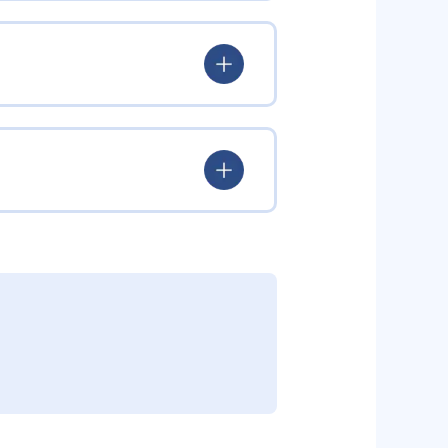
験を積み、学習する楽しさを経験
ていける。
学力を身につけられるだろう。
されている。このスタイルは子ど
むことができる。また、年齢や学
勢を身につけられるだろう。
り、簡単すぎて退屈することもな
かけをしたりしている。苦手な科
えた範囲も学習できるため、早い
う予定の教室に問い合わせたい。
関しては他塾を検討する必要がある
調整している。
部活や他の習い事で忙しい中高生に
可能だ。