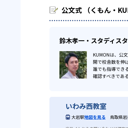
公文式 （くもん・K
鈴木孝一・スタディス
KUMONは、
開で校舎数を伸ば
誰でも指導でき
確認すべきであ
いわみ西教室
大岩駅
地図を見る
鳥取県岩