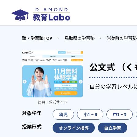
塾・学習塾TOP
鳥取県の学習塾
岩美町の学習塾
公文式 （く
自分の学習レベル
出典：
公式サイト
幼児
小1 ~ 6
中1 ~ 3
オンライン指導
自立学習