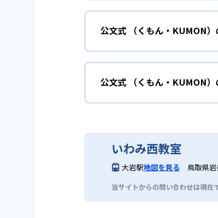
小学校に入る準備
幼児
確実に100点が取れるレベルか
できる。
公文式 （くもん・KUMON
KUMONでは細かいステップに
性格や学習への取り組み姿勢に合
02
自学自習ス
どんなメリットがある？
中学に向けて苦
小学生
KUMONの教材は、簡単な問題
公文式 （くもん・KUMON
KUMONでは自学自習スタイル
もの学習意欲をかき立てるため、
年にとらわれずに自分の学力に相
KUMONでは経験豊富な先生が
い。
目でも自分で解けた達成感を味わ
公文式 （くもん・KUMO
また、自学学習スタイルで学ぶ子
時期から高校教材に進む生徒もい
どんなデメリットがある？
KUMONは、公式サイトでは合
部活や習
中学生・高校生
いわみ西教室
KUMONでは、中高生のクラス
KUMONでは、一人ひとりの学
03
フレキシブ
大岩駅
地図を見る
鳥取県岩
だろう。
宿題の量や進め方に関しては、い
当サイトからの問い合わせは現在
KUMONでは、教室が開いてい
も通室しやすい。また、教室によ