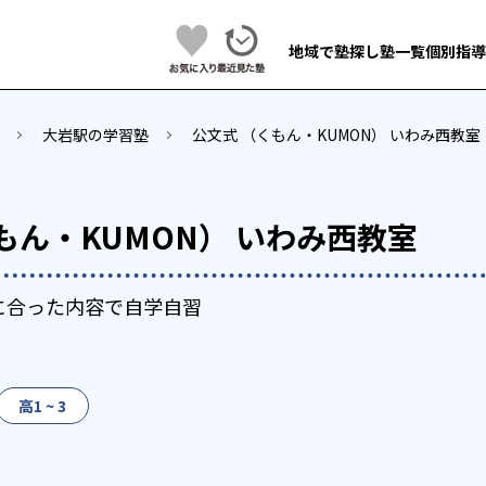
地域で塾探し
塾一覧
個別指導
大岩駅の学習塾
公文式 （くもん・KUMON） いわみ西教室
もん・KUMON） いわみ西教室
に合った内容で自学自習
高1 ~ 3