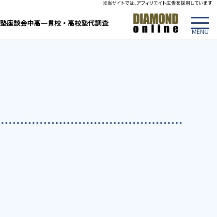
塾
座談会
中高一貫校・高校
塾代調査