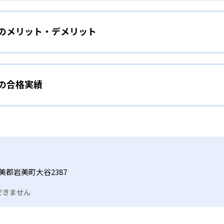
をしたい幼児向け
ら少しずつ難易度を上げていくことで子どもたちは多くの成功体
）のメリット・デメリット
分かれた教材で、わかる楽しさを経験しながら無理なく力を高め
わせて内容も調整するため、小学校に入ってもつまずきにくい
タイル
手教科を克服したい子ども向け
から高度な問題へと、スモールステップで進んでいけるよう工夫
）の合格実績
で勉強するため、集中力や目標に向かって頑張りやり抜く力を育
教えてもらうという受け身の姿勢ではなく、自ら進んで学ぶ姿
応したレベルから学習できるため、難しすぎてやる気を損ねた
、子どものやる気を引き出せるよう適切なヒントを与えたり、声
うことで、少しずつ苦手意識を克服できるだろう。
N）の合格実績は？
どもたちは、自らの学習課題に気がつくようになる。学年を超
る。
格実績は公開していない。志望校への実績があるかどうかは、通
い事と両立したい生徒向け
でも数学・英語・国語の3教科に限られるため、その他の教科に
習状況やスケジュールに合わせて、きめ細やかにカリキュラムを
ルな受講スタイル
美郡岩美町大谷2387
つでも気軽に相談可能だ。
できません
る時間内であれば、何曜日にでも週2回受講できる。そのため、
っては自宅からのオンライン受講と通室を組み合わせることも