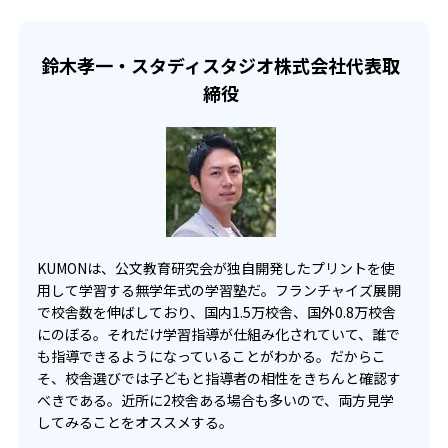
KUMONでは、一人ひとりの学習状況やスケジュールに合わ
らのオンライン受講と通室を組み合わせることも可能だ。
せて、きめ細やかにカリキュラムを調整している。
宿題の量や進め方に関しては、いつでも気軽に相談可能
鈴木孝一・スタディスタジオ株式会社代表取
だ。
締役
KUMONは、公文教育研究会が独自開発したプリントを使
用して学習する無学年式の学習塾だ。フランチャイズ展開
で校舎数を伸ばしており、国内1.5万校舎、国外0.8万校舎
にのぼる。それだけ学習指導が仕組み化されていて、誰で
も指導できるようになっていることがわかる。だからこ
そ、校舎選びでは子どもと指導者の相性をきちんと確認す
べきである。近所に2校舎ある場合も多いので、両方見学
してみることをオススメする。