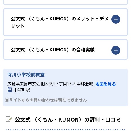
確実に100点が取れるレベルから少しずつ難易度を上げてい
幼児
くことで子どもたちは多くの成功体験を積み、学習する楽
小学校に入る準備をしたい幼児向け
公文式 （くもん・KUMON）のメリット・デメ
しさを経験できる。
リット
KUMONでは細かいステップに分かれた教材で、わかる楽し
02
自学自習スタイル
さを経験しながら無理なく力を高めていける。
どんなメリットがある？
性格や学習への取り組み姿勢に合わせて内容も調整するた
KUMONの教材は、簡単な問題から高度な問題へと、スモー
め、小学校に入ってもつまずきにくい学力を身につけられ
ルステップで進んでいけるよう工夫されている。このスタ
KUMONでは自学自習スタイルで勉強するため、集中力や目
公文式 （くもん・KUMON）の合格実績
るだろう。
イルは子どもの学習意欲をかき立てるため、教えてもらう
標に向かって頑張りやり抜く力を育むことができる。ま
という受け身の姿勢ではなく、自ら進んで学ぶ姿勢を身に
た、年齢や学年にとらわれずに自分の学力に相応したレベ
公文式 （くもん・KUMON）の合格実績は？
小学生
つけられるだろう。
ルから学習できるため、難しすぎてやる気を損ねたり、簡
KUMONは、公式サイトでは合格実績は公開していない。志
中学に向けて苦手教科を克服したい子ども向け
深川小学校前教室
単すぎて退屈することもない。
また、自学学習スタイルで学ぶ子どもたちは、自らの学習
望校への実績があるかどうかは、通う予定の教室に問い合
KUMONでは経験豊富な先生が、子どものやる気を引き出せ
広島県広島市安佐北区深川5丁目15-8 中郷会館
地図を見る
課題に気がつくようになる。学年を超えた範囲も学習でき
どんなデメリットがある？
わせたい。
るよう適切なヒントを与えたり、声かけをしたりしてい
中深川駅
るため、早い時期から高校教材に進む生徒もいる。
KUMONでは、中高生のクラスでも数学・英語・国語の3教
る。苦手な科目でも自分で解けた達成感を味わうことで、
03
フレキシブルな受講スタイル
当サイトからの問い合わせは現在できません
科に限られるため、その他の教科に関しては他塾を検討す
少しずつ苦手意識を克服できるだろう。
る必要があるだろう。
中学生・高校生
KUMONでは、教室が開いている時間内であれば、何曜日に
公文式 （くもん・KUMON）の評判・口コミ
でも週2回受講できる。そのため、部活や他の習い事で忙し
部活や習い事と両立したい生徒向け
い中高生にも通室しやすい。また、教室によっては自宅か