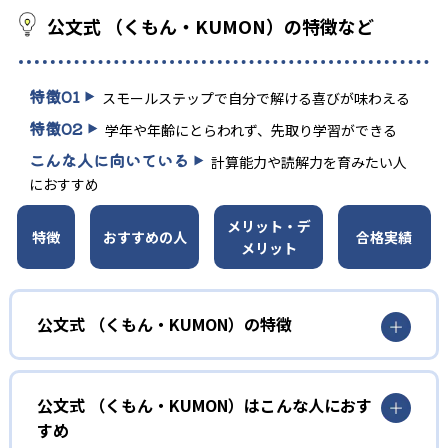
公文式 （くもん・KUMON）の特徴など
特徴
01
スモールステップで自分で解ける喜びが味わえる
特徴
02
学年や年齢にとらわれず、先取り学習ができる
こんな人に向いている
計算能力や読解力を育みたい人
におすすめ
メリット・デ
特徴
おすすめの人
合格実績
メリット
公文式 （くもん・KUMON）の特徴
01
無学年式の学力別学習
公文式 （くもん・KUMON）はこんな人におす
KUMONでは、年齢や学年にとらわれずに、一人ひとりの学
すめ
力に応じたレベルから学習を始めている。