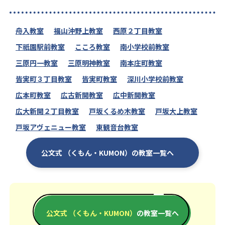
舟入教室
福山沖野上教室
西原２丁目教室
下祇園駅前教室
こころ教室
南小学校前教室
三原円一教室
三原明神教室
南本庄町教室
皆実町３丁目教室
皆実町教室
深川小学校前教室
広本町教室
広古新開教室
広中新開教室
広大新開２丁目教室
戸坂くるめ木教室
戸坂大上教室
戸坂アヴェニュー教室
東観音台教室
公文式 （くもん・KUMON）の教室一覧へ
公文式 （くもん・KUMON）
の教室一覧へ