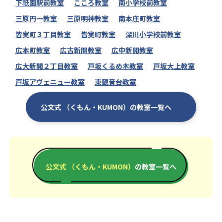
下祇園駅前教室
こころ教室
南小学校前教室
三原円一教室
三原明神教室
南本庄町教室
皆実町３丁目教室
皆実町教室
深川小学校前教室
広本町教室
広古新開教室
広中新開教室
広大新開２丁目教室
戸坂くるめ木教室
戸坂大上教室
戸坂アヴェニュー教室
東観音台教室
公文式 （くもん・KUMON）の教室一覧へ
公文式 （くもん・KUMON）
の教室一覧へ