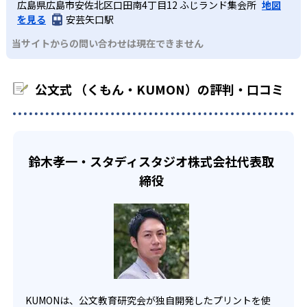
KUMONでは経験豊富な先生が、子どものやる気を引き出せ
広島県広島市安佐北区口田南4丁目12 ふじランド集会所
地図
課題に気がつくようになる。学年を超えた範囲も学習でき
どんなデメリットがある？
わせたい。
るよう適切なヒントを与えたり、声かけをしたりしてい
を見る
安芸矢口駅
るため、早い時期から高校教材に進む生徒もいる。
KUMONでは、中高生のクラスでも数学・英語・国語の3教
る。苦手な科目でも自分で解けた達成感を味わうことで、
03
フレキシブルな受講スタイル
当サイトからの問い合わせは現在できません
科に限られるため、その他の教科に関しては他塾を検討す
少しずつ苦手意識を克服できるだろう。
る必要があるだろう。
中学生・高校生
KUMONでは、教室が開いている時間内であれば、何曜日に
公文式 （くもん・KUMON）の評判・口コミ
でも週2回受講できる。そのため、部活や他の習い事で忙し
部活や習い事と両立したい生徒向け
い中高生にも通室しやすい。また、教室によっては自宅か
KUMONでは、一人ひとりの学習状況やスケジュールに合わ
らのオンライン受講と通室を組み合わせることも可能だ。
せて、きめ細やかにカリキュラムを調整している。
宿題の量や進め方に関しては、いつでも気軽に相談可能
鈴木孝一・スタディスタジオ株式会社代表取
だ。
締役
KUMONは、公文教育研究会が独自開発したプリントを使