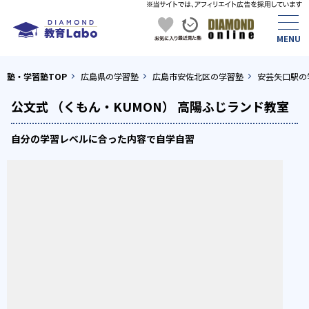
塾・学習塾TOP
広島県の学習塾
広島市安佐北区の学習塾
安芸矢口駅の
公文式 （くもん・KUMON） 高陽ふじランド教室
自分の学習レベルに合った内容で自学自習