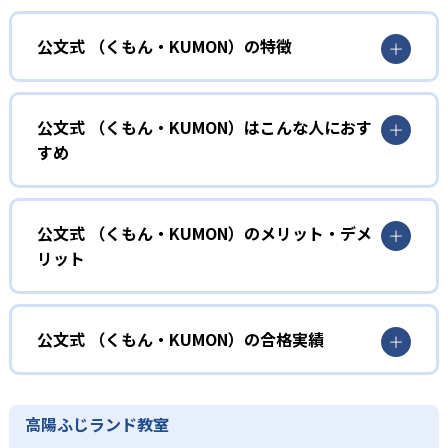
公文式 （くもん・KUMON）の特徴
01
無学年式の学力別学習
公文式 （くもん・KUMON）はこんな人におす
KUMONでは、年齢や学年にとらわれずに、一人ひとりの学
すめ
力に応じたレベルから学習を始めている。
確実に100点が取れるレベルから少しずつ難易度を上げてい
幼児
くことで子どもたちは多くの成功体験を積み、学習する楽
小学校に入る準備をしたい幼児向け
公文式 （くもん・KUMON）のメリット・デメ
しさを経験できる。
リット
KUMONでは細かいステップに分かれた教材で、わかる楽し
02
自学自習スタイル
さを経験しながら無理なく力を高めていける。
どんなメリットがある？
性格や学習への取り組み姿勢に合わせて内容も調整するた
KUMONの教材は、簡単な問題から高度な問題へと、スモー
め、小学校に入ってもつまずきにくい学力を身につけられ
ルステップで進んでいけるよう工夫されている。このスタ
KUMONでは自学自習スタイルで勉強するため、集中力や目
公文式 （くもん・KUMON）の合格実績
るだろう。
イルは子どもの学習意欲をかき立てるため、教えてもらう
標に向かって頑張りやり抜く力を育むことができる。ま
という受け身の姿勢ではなく、自ら進んで学ぶ姿勢を身に
た、年齢や学年にとらわれずに自分の学力に相応したレベ
公文式 （くもん・KUMON）の合格実績は？
小学生
つけられるだろう。
ルから学習できるため、難しすぎてやる気を損ねたり、簡
KUMONは、公式サイトでは合格実績は公開していない。志
中学に向けて苦手教科を克服したい子ども向け
高陽ふじランド教室
単すぎて退屈することもない。
また、自学学習スタイルで学ぶ子どもたちは、自らの学習
望校への実績があるかどうかは、通う予定の教室に問い合