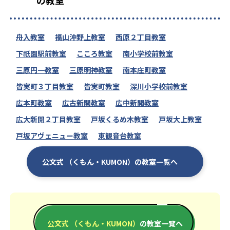
舟入教室
福山沖野上教室
西原２丁目教室
下祇園駅前教室
こころ教室
南小学校前教室
三原円一教室
三原明神教室
南本庄町教室
皆実町３丁目教室
皆実町教室
深川小学校前教室
広本町教室
広古新開教室
広中新開教室
広大新開２丁目教室
戸坂くるめ木教室
戸坂大上教室
戸坂アヴェニュー教室
東観音台教室
公文式 （くもん・KUMON）の教室一覧へ
公文式 （くもん・KUMON）
の教室一覧へ