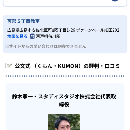
るだろう。
イルは子どもの学習意欲をかき立てるため、教えてもらう
標に向かって頑張りやり抜く力を育むことができる。ま
という受け身の姿勢ではなく、自ら進んで学ぶ姿勢を身に
た、年齢や学年にとらわれずに自分の学力に相応したレベ
公文式 （くもん・KUMON）の合格実績は？
小学生
つけられるだろう。
ルから学習できるため、難しすぎてやる気を損ねたり、簡
KUMONは、公式サイトでは合格実績は公開していない。志
中学に向けて苦手教科を克服したい子ども向け
可部５丁目教室
単すぎて退屈することもない。
また、自学学習スタイルで学ぶ子どもたちは、自らの学習
望校への実績があるかどうかは、通う予定の教室に問い合
KUMONでは経験豊富な先生が、子どものやる気を引き出せ
広島県広島市安佐北区可部5丁目1-26 ヴァーンベール細田202
課題に気がつくようになる。学年を超えた範囲も学習でき
どんなデメリットがある？
わせたい。
るよう適切なヒントを与えたり、声かけをしたりしてい
地図を見る
河戸帆待川駅
るため、早い時期から高校教材に進む生徒もいる。
KUMONでは、中高生のクラスでも数学・英語・国語の3教
る。苦手な科目でも自分で解けた達成感を味わうことで、
03
フレキシブルな受講スタイル
当サイトからの問い合わせは現在できません
科に限られるため、その他の教科に関しては他塾を検討す
少しずつ苦手意識を克服できるだろう。
る必要があるだろう。
中学生・高校生
KUMONでは、教室が開いている時間内であれば、何曜日に
公文式 （くもん・KUMON）の評判・口コミ
でも週2回受講できる。そのため、部活や他の習い事で忙し
部活や習い事と両立したい生徒向け
い中高生にも通室しやすい。また、教室によっては自宅か
KUMONでは、一人ひとりの学習状況やスケジュールに合わ
らのオンライン受講と通室を組み合わせることも可能だ。
せて、きめ細やかにカリキュラムを調整している。
宿題の量や進め方に関しては、いつでも気軽に相談可能
鈴木孝一・スタディスタジオ株式会社代表取
だ。
締役