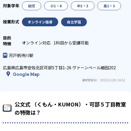
幼児
小1 ~ 6
中1 ~ 3
高1 ~ 3
オンライン指導
自立学習
オンライン対応
1科目から受講可能
河戸帆待川駅
広島県広島市安佐北区可部5丁目1-26 ヴァーンベール細田202
Google Map
最終更新日： 2023/11/01 16:52
公文式 （くもん・KUMON）・可部５丁目教室
の特徴は？