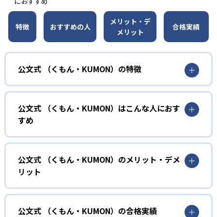
におすすめ
メリット・デ
特徴
おすすめの人
合格実績
メリット
公文式 （くもん・KUMON）の特徴
01
無学年式の学力別学習
公文式 （くもん・KUMON）はこんな人におす
KUMONでは、年齢や学年にとらわれずに、一人ひとりの学
すめ
力に応じたレベルから学習を始めている。
確実に100点が取れるレベルから少しずつ難易度を上げてい
幼児
くことで子どもたちは多くの成功体験を積み、学習する楽
小学校に入る準備をしたい幼児向け
公文式 （くもん・KUMON）のメリット・デメ
しさを経験できる。
リット
KUMONでは細かいステップに分かれた教材で、わかる楽し
02
自学自習スタイル
さを経験しながら無理なく力を高めていける。
どんなメリットがある？
性格や学習への取り組み姿勢に合わせて内容も調整するた
KUMONの教材は、簡単な問題から高度な問題へと、スモー
め、小学校に入ってもつまずきにくい学力を身につけられ
ルステップで進んでいけるよう工夫されている。このスタ
KUMONでは自学自習スタイルで勉強するため、集中力や目
公文式 （くもん・KUMON）の合格実績