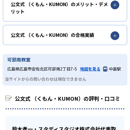
小学校に入る準備をしたい幼児向け
公文式 （くもん・KUMON）のメリット・デメ
しさを経験できる。
リット
KUMONでは細かいステップに分かれた教材で、わかる楽し
02
自学自習スタイル
さを経験しながら無理なく力を高めていける。
どんなメリットがある？
性格や学習への取り組み姿勢に合わせて内容も調整するた
KUMONの教材は、簡単な問題から高度な問題へと、スモー
め、小学校に入ってもつまずきにくい学力を身につけられ
ルステップで進んでいけるよう工夫されている。このスタ
KUMONでは自学自習スタイルで勉強するため、集中力や目
公文式 （くもん・KUMON）の合格実績
るだろう。
イルは子どもの学習意欲をかき立てるため、教えてもらう
標に向かって頑張りやり抜く力を育むことができる。ま
という受け身の姿勢ではなく、自ら進んで学ぶ姿勢を身に
た、年齢や学年にとらわれずに自分の学力に相応したレベ
公文式 （くもん・KUMON）の合格実績は？
小学生
つけられるだろう。
ルから学習できるため、難しすぎてやる気を損ねたり、簡
KUMONは、公式サイトでは合格実績は公開していない。志
中学に向けて苦手教科を克服したい子ども向け
可部南教室
単すぎて退屈することもない。
また、自学学習スタイルで学ぶ子どもたちは、自らの学習
望校への実績があるかどうかは、通う予定の教室に問い合
KUMONでは経験豊富な先生が、子どものやる気を引き出せ
広島県広島市安佐北区可部南2丁目7-5
地図を見る
中島駅
課題に気がつくようになる。学年を超えた範囲も学習でき
どんなデメリットがある？
わせたい。
るよう適切なヒントを与えたり、声かけをしたりしてい
るため、早い時期から高校教材に進む生徒もいる。
当サイトからの問い合わせは現在できません
KUMONでは、中高生のクラスでも数学・英語・国語の3教
る。苦手な科目でも自分で解けた達成感を味わうことで、
03
フレキシブルな受講スタイル
科に限られるため、その他の教科に関しては他塾を検討す
少しずつ苦手意識を克服できるだろう。
る必要があるだろう。
中学生・高校生
公文式 （くもん・KUMON）の評判・口コミ
KUMONでは、教室が開いている時間内であれば、何曜日に
でも週2回受講できる。そのため、部活や他の習い事で忙し
部活や習い事と両立したい生徒向け
い中高生にも通室しやすい。また、教室によっては自宅か
KUMONでは、一人ひとりの学習状況やスケジュールに合わ
らのオンライン受講と通室を組み合わせることも可能だ。
せて、きめ細やかにカリキュラムを調整している。
鈴木孝一・スタディスタジオ株式会社代表取