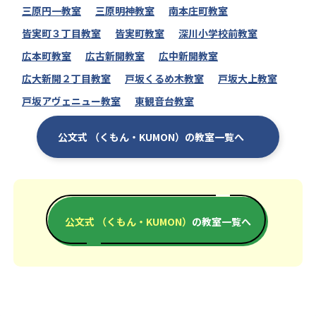
三原円一教室
三原明神教室
南本庄町教室
皆実町３丁目教室
皆実町教室
深川小学校前教室
広本町教室
広古新開教室
広中新開教室
広大新開２丁目教室
戸坂くるめ木教室
戸坂大上教室
戸坂アヴェニュー教室
東観音台教室
公文式 （くもん・KUMON）の教室一覧へ
公文式 （くもん・KUMON）
の教室一覧へ