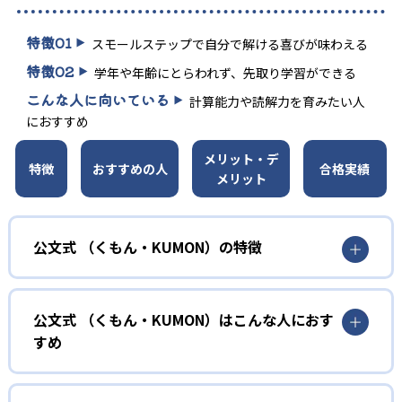
特徴
01
スモールステップで自分で解ける喜びが味わえる
特徴
02
学年や年齢にとらわれず、先取り学習ができる
こんな人に向いている
計算能力や読解力を育みたい人
におすすめ
メリット・デ
特徴
おすすめの人
合格実績
メリット
公文式 （くもん・KUMON）の特徴
01
無学年式の学力別学習
公文式 （くもん・KUMON）はこんな人におす
KUMONでは、年齢や学年にとらわれずに、一人ひとりの学
すめ
力に応じたレベルから学習を始めている。
確実に100点が取れるレベルから少しずつ難易度を上げてい
幼児
くことで子どもたちは多くの成功体験を積み、学習する楽