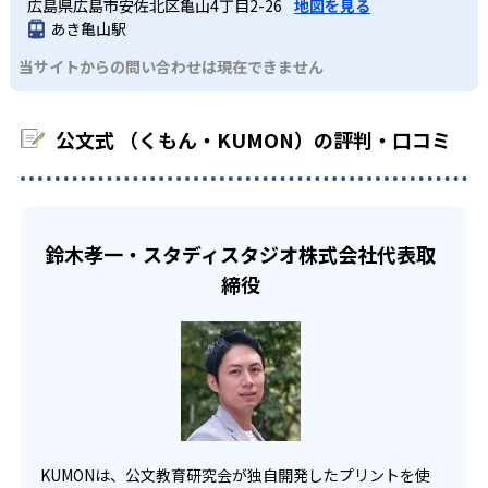
KUMONでは経験豊富な先生が、子どものやる気を引き出せ
広島県広島市安佐北区亀山4丁目2-26
地図を見る
課題に気がつくようになる。学年を超えた範囲も学習でき
どんなデメリットがある？
わせたい。
るよう適切なヒントを与えたり、声かけをしたりしてい
あき亀山駅
るため、早い時期から高校教材に進む生徒もいる。
KUMONでは、中高生のクラスでも数学・英語・国語の3教
る。苦手な科目でも自分で解けた達成感を味わうことで、
03
フレキシブルな受講スタイル
当サイトからの問い合わせは現在できません
科に限られるため、その他の教科に関しては他塾を検討す
少しずつ苦手意識を克服できるだろう。
る必要があるだろう。
中学生・高校生
KUMONでは、教室が開いている時間内であれば、何曜日に
公文式 （くもん・KUMON）の評判・口コミ
でも週2回受講できる。そのため、部活や他の習い事で忙し
部活や習い事と両立したい生徒向け
い中高生にも通室しやすい。また、教室によっては自宅か
KUMONでは、一人ひとりの学習状況やスケジュールに合わ
らのオンライン受講と通室を組み合わせることも可能だ。
せて、きめ細やかにカリキュラムを調整している。
宿題の量や進め方に関しては、いつでも気軽に相談可能
鈴木孝一・スタディスタジオ株式会社代表取
だ。
締役
KUMONは、公文教育研究会が独自開発したプリントを使