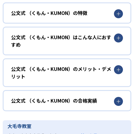
公文式 （くもん・KUMON）の特徴
01
無学年式の学力別学習
公文式 （くもん・KUMON）はこんな人におす
KUMONでは、年齢や学年にとらわれずに、一人ひとりの学
すめ
力に応じたレベルから学習を始めている。
確実に100点が取れるレベルから少しずつ難易度を上げてい
幼児
くことで子どもたちは多くの成功体験を積み、学習する楽
小学校に入る準備をしたい幼児向け
公文式 （くもん・KUMON）のメリット・デメ
しさを経験できる。
リット
KUMONでは細かいステップに分かれた教材で、わかる楽し
02
自学自習スタイル
さを経験しながら無理なく力を高めていける。
どんなメリットがある？
性格や学習への取り組み姿勢に合わせて内容も調整するた
KUMONの教材は、簡単な問題から高度な問題へと、スモー
め、小学校に入ってもつまずきにくい学力を身につけられ
ルステップで進んでいけるよう工夫されている。このスタ
KUMONでは自学自習スタイルで勉強するため、集中力や目
公文式 （くもん・KUMON）の合格実績
るだろう。
イルは子どもの学習意欲をかき立てるため、教えてもらう
標に向かって頑張りやり抜く力を育むことができる。ま
という受け身の姿勢ではなく、自ら進んで学ぶ姿勢を身に
た、年齢や学年にとらわれずに自分の学力に相応したレベ
公文式 （くもん・KUMON）の合格実績は？
小学生
つけられるだろう。
ルから学習できるため、難しすぎてやる気を損ねたり、簡
KUMONは、公式サイトでは合格実績は公開していない。志
中学に向けて苦手教科を克服したい子ども向け
大毛寺教室
単すぎて退屈することもない。
また、自学学習スタイルで学ぶ子どもたちは、自らの学習
望校への実績があるかどうかは、通う予定の教室に問い合