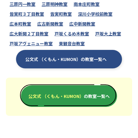
三原円一教室
三原明神教室
南本庄町教室
皆実町３丁目教室
皆実町教室
深川小学校前教室
広本町教室
広古新開教室
広中新開教室
広大新開２丁目教室
戸坂くるめ木教室
戸坂大上教室
戸坂アヴェニュー教室
東観音台教室
公文式 （くもん・KUMON）の教室一覧へ
公文式 （くもん・KUMON）
の教室一覧へ