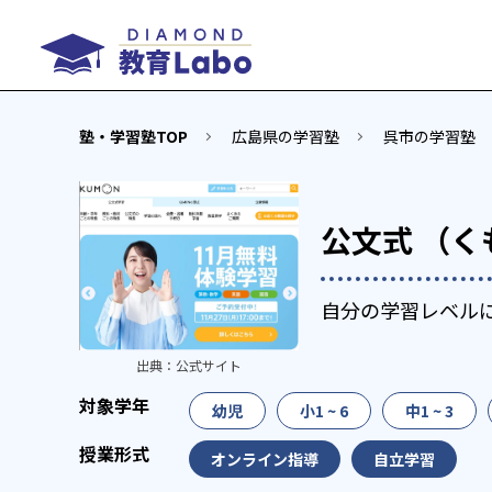
塾・学習塾TOP
広島県の学習塾
呉市の学習塾
公文式 （く
自分の学習レベル
出典：
公式サイト
幼児
小1 ~ 6
中1 ~ 3
オンライン指導
自立学習