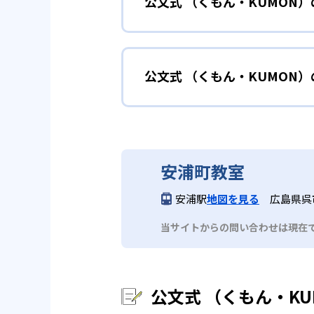
公文式 （くもん・KUMON
KUMONでは細かいステップに
性格や学習への取り組み姿勢に合
02
自学自習ス
どんなメリットがある？
中学に向けて苦
小学生
KUMONの教材は、簡単な問題
公文式 （くもん・KUMON
KUMONでは自学自習スタイル
もの学習意欲をかき立てるため、
年にとらわれずに自分の学力に相
KUMONでは経験豊富な先生が
い。
目でも自分で解けた達成感を味わ
公文式 （くもん・KUMO
また、自学学習スタイルで学ぶ子
時期から高校教材に進む生徒もい
どんなデメリットがある？
KUMONは、公式サイトでは合
部活や習
中学生・高校生
安浦町教室
KUMONでは、中高生のクラス
KUMONでは、一人ひとりの学
03
フレキシブ
安浦駅
地図を見る
広島県呉
だろう。
宿題の量や進め方に関しては、い
当サイトからの問い合わせは現在
KUMONでは、教室が開いてい
も通室しやすい。また、教室によ
公文式 （くもん・K