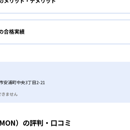
）のメリット・デメリット
分かれた教材で、わかる楽しさを経験しながら無理なく力を高め
わせて内容も調整するため、小学校に入ってもつまずきにくい
タイル
手教科を克服したい子ども向け
から高度な問題へと、スモールステップで進んでいけるよう工夫
）の合格実績
で勉強するため、集中力や目標に向かって頑張りやり抜く力を育
教えてもらうという受け身の姿勢ではなく、自ら進んで学ぶ姿
応したレベルから学習できるため、難しすぎてやる気を損ねた
、子どものやる気を引き出せるよう適切なヒントを与えたり、声
うことで、少しずつ苦手意識を克服できるだろう。
N）の合格実績は？
どもたちは、自らの学習課題に気がつくようになる。学年を超
る。
格実績は公開していない。志望校への実績があるかどうかは、通
い事と両立したい生徒向け
でも数学・英語・国語の3教科に限られるため、その他の教科に
習状況やスケジュールに合わせて、きめ細やかにカリキュラムを
ルな受講スタイル
市安浦町中央3丁目2-21
つでも気軽に相談可能だ。
できません
る時間内であれば、何曜日にでも週2回受講できる。そのため、
っては自宅からのオンライン受講と通室を組み合わせることも
UMON）の評判・口コミ