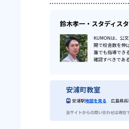
鈴木孝一・スタディス
KUMONは、
開で校舎数を伸ば
誰でも指導でき
確認すべきであ
安浦町教室
安浦駅
地図を見る
広島県呉
当サイトからの問い合わせは現在