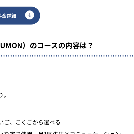
料金詳細
KUMON）のコースの内容は？
り。
いご、こくごから選べる
材を家で使用、月1回先生とコミュニケーション