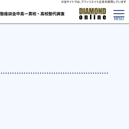
塾
座談会
中高一貫校・高校
塾代調査