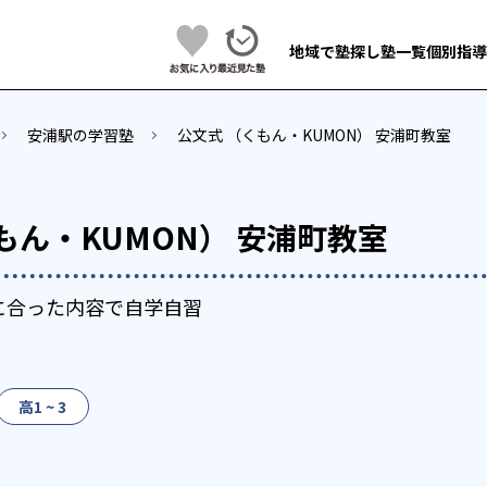
地域で塾探し
塾一覧
個別指導
安浦駅の学習塾
公文式 （くもん・KUMON） 安浦町教室
もん・KUMON） 安浦町教室
に合った内容で自学自習
高1 ~ 3