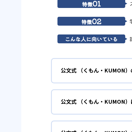
01
特徴
02
特徴
こんな人に向いている
公文式 （くもん・KUMON
01
無学年式の
公文式 （くもん・KUMON
KUMONでは、年齢や学年にと
小学校に入る準備
幼児
確実に100点が取れるレベルか
できる。