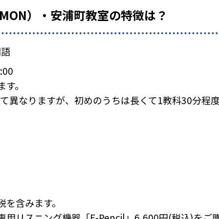
UMON）・安浦町教室の特徴は？
国語
:00
ます。
て異なりますが、初めのうちは長くて1教科30分程
税を含みます。
リスニング機器「E-Pencil」6,600円(税込)を