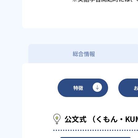
総合情報
特徴
公文式 （くもん・KU