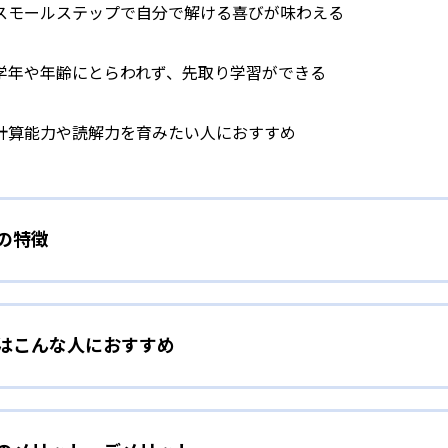
スモールステップで自分で解ける喜びが味わえる
学年や年齢にとらわれず、先取り学習ができる
計算能力や読解力を育みたい人におすすめ
）の特徴
学力別学習
）はこんな人におすすめ
らわれずに、一人ひとりの学力に応じたレベルから学習を始めて
をしたい幼児向け
ら少しずつ難易度を上げていくことで子どもたちは多くの成功体