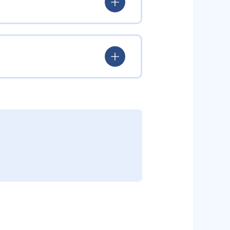
ていける。
学力を身につけられるだろう。
されている。このスタイルは子ど
むことができる。また、年齢や学
勢を身につけられるだろう。
り、簡単すぎて退屈することもな
かけをしたりしている。苦手な科
えた範囲も学習できるため、早い
う予定の教室に問い合わせたい。
関しては他塾を検討する必要がある
調整している。
部活や他の習い事で忙しい中高生に
可能だ。