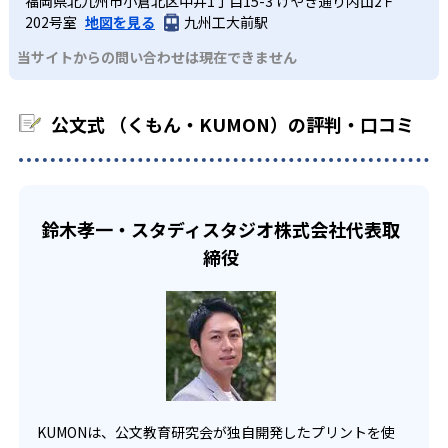
福岡県北九州市小倉北区中井1丁目15-3 けやき通り内山2Ｆ
課題に気がつくようになる。学年を超えた範囲も学習でき
どんなデメリットがある？
わせたい。
るよう適切なヒントを与えたり、声かけをしたりしてい
202号室
地図を見る
九州工大前駅
るため、早い時期から高校教材に進む生徒もいる。
KUMONでは、中高生のクラスでも数学・英語・国語の3教
る。苦手な科目でも自分で解けた達成感を味わうことで、
03
フレキシブルな受講スタイル
当サイトからの問い合わせは現在できません
科に限られるため、その他の教科に関しては他塾を検討す
少しずつ苦手意識を克服できるだろう。
る必要があるだろう。
中学生・高校生
KUMONでは、教室が開いている時間内であれば、何曜日に
公文式 （くもん・KUMON）の評判・口コミ
でも週2回受講できる。そのため、部活や他の習い事で忙し
部活や習い事と両立したい生徒向け
い中高生にも通室しやすい。また、教室によっては自宅か
KUMONでは、一人ひとりの学習状況やスケジュールに合わ
らのオンライン受講と通室を組み合わせることも可能だ。
せて、きめ細やかにカリキュラムを調整している。
宿題の量や進め方に関しては、いつでも気軽に相談可能
鈴木孝一・スタディスタジオ株式会社代表取
だ。
締役
KUMONは、公文教育研究会が独自開発したプリントを使