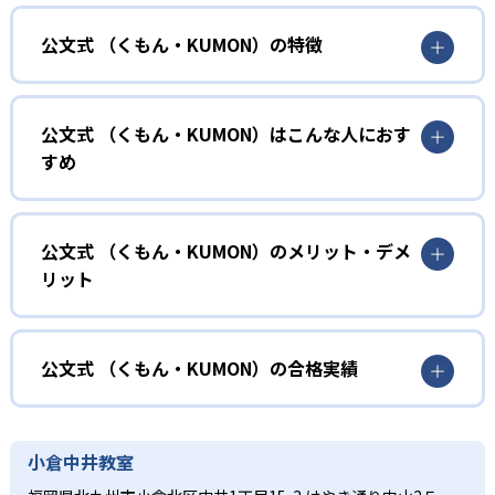
公文式 （くもん・KUMON）の特徴
01
無学年式の学力別学習
公文式 （くもん・KUMON）はこんな人におす
KUMONでは、年齢や学年にとらわれずに、一人ひとりの学
すめ
力に応じたレベルから学習を始めている。
確実に100点が取れるレベルから少しずつ難易度を上げてい
幼児
くことで子どもたちは多くの成功体験を積み、学習する楽
小学校に入る準備をしたい幼児向け
公文式 （くもん・KUMON）のメリット・デメ
しさを経験できる。
リット
KUMONでは細かいステップに分かれた教材で、わかる楽し
02
自学自習スタイル
さを経験しながら無理なく力を高めていける。
どんなメリットがある？
性格や学習への取り組み姿勢に合わせて内容も調整するた
KUMONの教材は、簡単な問題から高度な問題へと、スモー
め、小学校に入ってもつまずきにくい学力を身につけられ
ルステップで進んでいけるよう工夫されている。このスタ
KUMONでは自学自習スタイルで勉強するため、集中力や目
公文式 （くもん・KUMON）の合格実績
るだろう。
イルは子どもの学習意欲をかき立てるため、教えてもらう
標に向かって頑張りやり抜く力を育むことができる。ま
という受け身の姿勢ではなく、自ら進んで学ぶ姿勢を身に
た、年齢や学年にとらわれずに自分の学力に相応したレベ
公文式 （くもん・KUMON）の合格実績は？
小学生
つけられるだろう。
ルから学習できるため、難しすぎてやる気を損ねたり、簡
KUMONは、公式サイトでは合格実績は公開していない。志
中学に向けて苦手教科を克服したい子ども向け
小倉中井教室
単すぎて退屈することもない。
また、自学学習スタイルで学ぶ子どもたちは、自らの学習
望校への実績があるかどうかは、通う予定の教室に問い合
KUMONでは経験豊富な先生が、子どものやる気を引き出せ