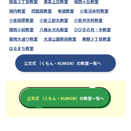
田島２丁目教室
瀬高上庄教室
城西ヶ丘教室
城内教室
四箇田教室
幸袋教室
小倉沼本町教室
小倉田原教室
小倉三郎丸教室
小倉弁天町教室
猪熊小前教室
八幡永犬丸教室
ひびきの月・木教室
薬院大通り教室
大濠公園駅前教室
舞鶴３丁目教室
はるまち教室
公文式 （くもん・KUMON）の教室一覧へ
公文式 （くもん・KUMON）
の教室一覧へ