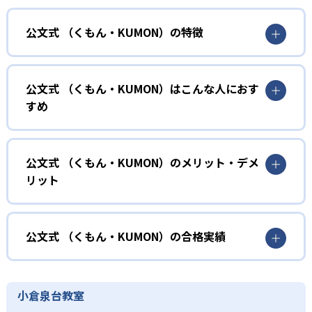
公文式 （くもん・KUMON）の特徴
01
無学年式の学力別学習
公文式 （くもん・KUMON）はこんな人におす
KUMONでは、年齢や学年にとらわれずに、一人ひとりの学
すめ
力に応じたレベルから学習を始めている。
確実に100点が取れるレベルから少しずつ難易度を上げてい
幼児
くことで子どもたちは多くの成功体験を積み、学習する楽
小学校に入る準備をしたい幼児向け
公文式 （くもん・KUMON）のメリット・デメ
しさを経験できる。
リット
KUMONでは細かいステップに分かれた教材で、わかる楽し
02
自学自習スタイル
さを経験しながら無理なく力を高めていける。
どんなメリットがある？
性格や学習への取り組み姿勢に合わせて内容も調整するた
KUMONの教材は、簡単な問題から高度な問題へと、スモー
め、小学校に入ってもつまずきにくい学力を身につけられ
ルステップで進んでいけるよう工夫されている。このスタ
KUMONでは自学自習スタイルで勉強するため、集中力や目
公文式 （くもん・KUMON）の合格実績
るだろう。
イルは子どもの学習意欲をかき立てるため、教えてもらう
標に向かって頑張りやり抜く力を育むことができる。ま
という受け身の姿勢ではなく、自ら進んで学ぶ姿勢を身に
た、年齢や学年にとらわれずに自分の学力に相応したレベ
公文式 （くもん・KUMON）の合格実績は？
小学生
つけられるだろう。
ルから学習できるため、難しすぎてやる気を損ねたり、簡
KUMONは、公式サイトでは合格実績は公開していない。志
中学に向けて苦手教科を克服したい子ども向け
小倉泉台教室
単すぎて退屈することもない。
また、自学学習スタイルで学ぶ子どもたちは、自らの学習
望校への実績があるかどうかは、通う予定の教室に問い合