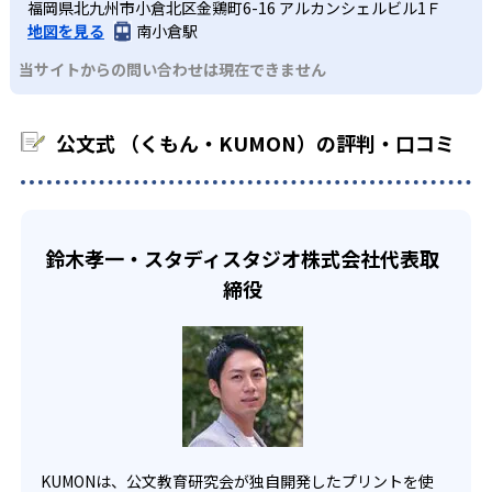
KUMONでは経験豊富な先生が、子どものやる気を引き出せ
福岡県北九州市小倉北区金鶏町6-16 アルカンシェルビル1Ｆ
課題に気がつくようになる。学年を超えた範囲も学習でき
どんなデメリットがある？
わせたい。
るよう適切なヒントを与えたり、声かけをしたりしてい
地図を見る
南小倉駅
るため、早い時期から高校教材に進む生徒もいる。
KUMONでは、中高生のクラスでも数学・英語・国語の3教
る。苦手な科目でも自分で解けた達成感を味わうことで、
03
フレキシブルな受講スタイル
当サイトからの問い合わせは現在できません
科に限られるため、その他の教科に関しては他塾を検討す
少しずつ苦手意識を克服できるだろう。
る必要があるだろう。
中学生・高校生
KUMONでは、教室が開いている時間内であれば、何曜日に
公文式 （くもん・KUMON）の評判・口コミ
でも週2回受講できる。そのため、部活や他の習い事で忙し
部活や習い事と両立したい生徒向け
い中高生にも通室しやすい。また、教室によっては自宅か
KUMONでは、一人ひとりの学習状況やスケジュールに合わ
らのオンライン受講と通室を組み合わせることも可能だ。
せて、きめ細やかにカリキュラムを調整している。
宿題の量や進め方に関しては、いつでも気軽に相談可能
鈴木孝一・スタディスタジオ株式会社代表取
だ。
締役
KUMONは、公文教育研究会が独自開発したプリントを使