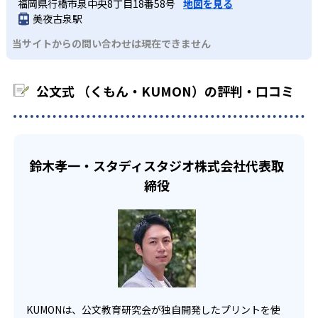
KUMONでは経験豊富な先生が、子どものやる気を引き出せ
福岡県行橋市泉中央8丁目18番58号
地図を見る
課題に気がつくようになる。学年を超えた範囲も学習でき
どんなデメリットがある？
わせたい。
るよう適切なヒントを与えたり、声かけをしたりしてい
美夜古泉駅
るため、早い時期から高校教材に進む生徒もいる。
KUMONでは、中高生のクラスでも数学・英語・国語の3教
る。苦手な科目でも自分で解けた達成感を味わうことで、
03
フレキシブルな受講スタイル
当サイトからの問い合わせは現在できません
科に限られるため、その他の教科に関しては他塾を検討す
少しずつ苦手意識を克服できるだろう。
る必要があるだろう。
中学生・高校生
KUMONでは、教室が開いている時間内であれば、何曜日に
公文式 （くもん・KUMON）の評判・口コミ
でも週2回受講できる。そのため、部活や他の習い事で忙し
部活や習い事と両立したい生徒向け
い中高生にも通室しやすい。また、教室によっては自宅か
KUMONでは、一人ひとりの学習状況やスケジュールに合わ
らのオンライン受講と通室を組み合わせることも可能だ。
せて、きめ細やかにカリキュラムを調整している。
宿題の量や進め方に関しては、いつでも気軽に相談可能
鈴木孝一・スタディスタジオ株式会社代表取
だ。
締役
KUMONは、公文教育研究会が独自開発したプリントを使