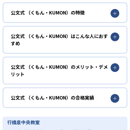
公文式 （くもん・KUMON）の特徴
01
無学年式の学力別学習
公文式 （くもん・KUMON）はこんな人におす
KUMONでは、年齢や学年にとらわれずに、一人ひとりの学
すめ
力に応じたレベルから学習を始めている。
確実に100点が取れるレベルから少しずつ難易度を上げてい
幼児
くことで子どもたちは多くの成功体験を積み、学習する楽
小学校に入る準備をしたい幼児向け
公文式 （くもん・KUMON）のメリット・デメ
しさを経験できる。
リット
KUMONでは細かいステップに分かれた教材で、わかる楽し
02
自学自習スタイル
さを経験しながら無理なく力を高めていける。
どんなメリットがある？
性格や学習への取り組み姿勢に合わせて内容も調整するた
KUMONの教材は、簡単な問題から高度な問題へと、スモー
め、小学校に入ってもつまずきにくい学力を身につけられ
ルステップで進んでいけるよう工夫されている。このスタ
KUMONでは自学自習スタイルで勉強するため、集中力や目
公文式 （くもん・KUMON）の合格実績
るだろう。
イルは子どもの学習意欲をかき立てるため、教えてもらう
標に向かって頑張りやり抜く力を育むことができる。ま
という受け身の姿勢ではなく、自ら進んで学ぶ姿勢を身に
た、年齢や学年にとらわれずに自分の学力に相応したレベ
公文式 （くもん・KUMON）の合格実績は？
小学生
つけられるだろう。
ルから学習できるため、難しすぎてやる気を損ねたり、簡
KUMONは、公式サイトでは合格実績は公開していない。志
中学に向けて苦手教科を克服したい子ども向け
行橋泉中央教室
単すぎて退屈することもない。
また、自学学習スタイルで学ぶ子どもたちは、自らの学習
望校への実績があるかどうかは、通う予定の教室に問い合