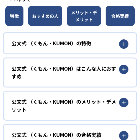
メリット・デ
特徴
おすすめの人
合格実績
メリット
公文式 （くもん・KUMON）の特徴
01
無学年式の学力別学習
公文式 （くもん・KUMON）はこんな人におす
KUMONでは、年齢や学年にとらわれずに、一人ひとりの学
すめ
力に応じたレベルから学習を始めている。
確実に100点が取れるレベルから少しずつ難易度を上げてい
幼児
くことで子どもたちは多くの成功体験を積み、学習する楽
小学校に入る準備をしたい幼児向け
公文式 （くもん・KUMON）のメリット・デメ
しさを経験できる。
リット
KUMONでは細かいステップに分かれた教材で、わかる楽し
02
自学自習スタイル
さを経験しながら無理なく力を高めていける。
どんなメリットがある？
性格や学習への取り組み姿勢に合わせて内容も調整するた
KUMONの教材は、簡単な問題から高度な問題へと、スモー
め、小学校に入ってもつまずきにくい学力を身につけられ
ルステップで進んでいけるよう工夫されている。このスタ
KUMONでは自学自習スタイルで勉強するため、集中力や目
公文式 （くもん・KUMON）の合格実績
るだろう。