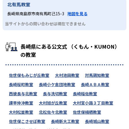
北有馬教室
長崎県南島原市南有馬町己15-3
地図を見る
当サイトからの問い合わせは現在できません
長崎県にある公文式 （くもん・KUMON）
の教室
佐世保もみじが丘教室
大村池田教室
対馬鶏知教室
長崎桜町教室
長崎小ケ倉団地教室
長崎ＡＢＡ教室
西彼長与北教室
長与洗切教室
長崎稲佐教室
諫早仲沖教室
大村旭が丘教室
大村宮小路３丁目教室
大村松並教室
北松佐々北教室
佐世保楠栖教室
佐世保こさせぼ教室
長崎新大工教室
長崎城山教室