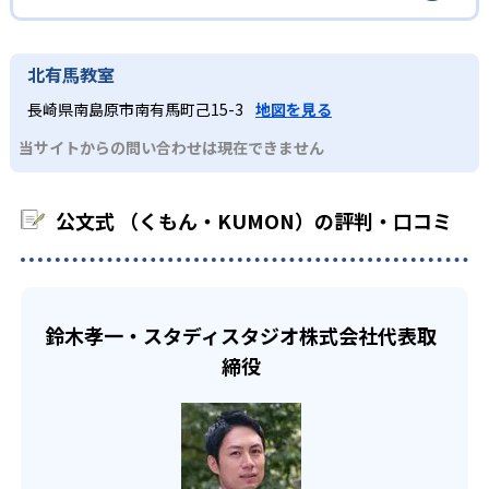
イルは子どもの学習意欲をかき立てるため、教えてもらう
標に向かって頑張りやり抜く力を育むことができる。ま
という受け身の姿勢ではなく、自ら進んで学ぶ姿勢を身に
た、年齢や学年にとらわれずに自分の学力に相応したレベ
公文式 （くもん・KUMON）の合格実績は？
小学生
つけられるだろう。
ルから学習できるため、難しすぎてやる気を損ねたり、簡
KUMONは、公式サイトでは合格実績は公開していない。志
中学に向けて苦手教科を克服したい子ども向け
北有馬教室
単すぎて退屈することもない。
また、自学学習スタイルで学ぶ子どもたちは、自らの学習
望校への実績があるかどうかは、通う予定の教室に問い合
KUMONでは経験豊富な先生が、子どものやる気を引き出せ
長崎県南島原市南有馬町己15-3
地図を見る
課題に気がつくようになる。学年を超えた範囲も学習でき
どんなデメリットがある？
わせたい。
るよう適切なヒントを与えたり、声かけをしたりしてい
るため、早い時期から高校教材に進む生徒もいる。
当サイトからの問い合わせは現在できません
KUMONでは、中高生のクラスでも数学・英語・国語の3教
る。苦手な科目でも自分で解けた達成感を味わうことで、
03
フレキシブルな受講スタイル
科に限られるため、その他の教科に関しては他塾を検討す
少しずつ苦手意識を克服できるだろう。
る必要があるだろう。
中学生・高校生
公文式 （くもん・KUMON）の評判・口コミ
KUMONでは、教室が開いている時間内であれば、何曜日に
でも週2回受講できる。そのため、部活や他の習い事で忙し
部活や習い事と両立したい生徒向け
い中高生にも通室しやすい。また、教室によっては自宅か
KUMONでは、一人ひとりの学習状況やスケジュールに合わ
らのオンライン受講と通室を組み合わせることも可能だ。
せて、きめ細やかにカリキュラムを調整している。
鈴木孝一・スタディスタジオ株式会社代表取
宿題の量や進め方に関しては、いつでも気軽に相談可能
締役
だ。