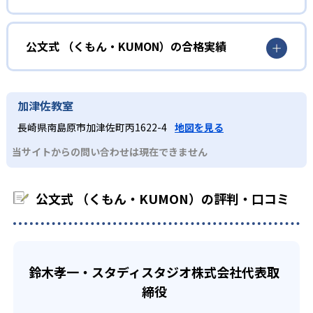
さを経験しながら無理なく力を高めていける。
どんなメリットがある？
性格や学習への取り組み姿勢に合わせて内容も調整するた
KUMONの教材は、簡単な問題から高度な問題へと、スモー
め、小学校に入ってもつまずきにくい学力を身につけられ
ルステップで進んでいけるよう工夫されている。このスタ
KUMONでは自学自習スタイルで勉強するため、集中力や目
公文式 （くもん・KUMON）の合格実績
るだろう。
イルは子どもの学習意欲をかき立てるため、教えてもらう
標に向かって頑張りやり抜く力を育むことができる。ま
という受け身の姿勢ではなく、自ら進んで学ぶ姿勢を身に
た、年齢や学年にとらわれずに自分の学力に相応したレベ
公文式 （くもん・KUMON）の合格実績は？
小学生
つけられるだろう。
ルから学習できるため、難しすぎてやる気を損ねたり、簡
KUMONは、公式サイトでは合格実績は公開していない。志
中学に向けて苦手教科を克服したい子ども向け
加津佐教室
単すぎて退屈することもない。
また、自学学習スタイルで学ぶ子どもたちは、自らの学習
望校への実績があるかどうかは、通う予定の教室に問い合
KUMONでは経験豊富な先生が、子どものやる気を引き出せ
長崎県南島原市加津佐町丙1622-4
地図を見る
課題に気がつくようになる。学年を超えた範囲も学習でき
どんなデメリットがある？
わせたい。
るよう適切なヒントを与えたり、声かけをしたりしてい
るため、早い時期から高校教材に進む生徒もいる。
当サイトからの問い合わせは現在できません
KUMONでは、中高生のクラスでも数学・英語・国語の3教
る。苦手な科目でも自分で解けた達成感を味わうことで、
03
フレキシブルな受講スタイル
科に限られるため、その他の教科に関しては他塾を検討す
少しずつ苦手意識を克服できるだろう。
る必要があるだろう。
中学生・高校生
公文式 （くもん・KUMON）の評判・口コミ
KUMONでは、教室が開いている時間内であれば、何曜日に
でも週2回受講できる。そのため、部活や他の習い事で忙し
部活や習い事と両立したい生徒向け
い中高生にも通室しやすい。また、教室によっては自宅か
KUMONでは、一人ひとりの学習状況やスケジュールに合わ
らのオンライン受講と通室を組み合わせることも可能だ。
せて、きめ細やかにカリキュラムを調整している。
鈴木孝一・スタディスタジオ株式会社代表取
宿題の量や進め方に関しては、いつでも気軽に相談可能
締役
だ。