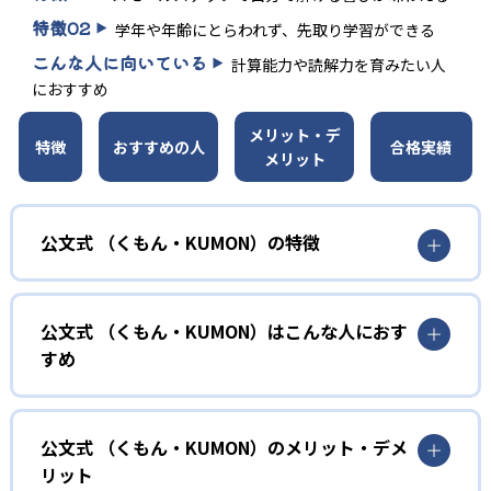
特徴
02
学年や年齢にとらわれず、先取り学習ができる
こんな人に向いている
計算能力や読解力を育みたい人
におすすめ
メリット・デ
特徴
おすすめの人
合格実績
メリット
公文式 （くもん・KUMON）の特徴
01
無学年式の学力別学習
公文式 （くもん・KUMON）はこんな人におす
KUMONでは、年齢や学年にとらわれずに、一人ひとりの学
すめ
力に応じたレベルから学習を始めている。
確実に100点が取れるレベルから少しずつ難易度を上げてい
幼児
くことで子どもたちは多くの成功体験を積み、学習する楽
小学校に入る準備をしたい幼児向け
公文式 （くもん・KUMON）のメリット・デメ
しさを経験できる。
リット
KUMONでは細かいステップに分かれた教材で、わかる楽し
02
自学自習スタイル