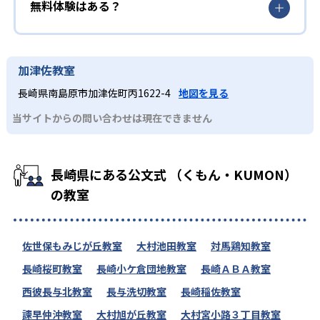
無料体験はある？
加津佐教室
長崎県南島原市加津佐町丙1622-4
地図を見る
当サイトからの問い合わせは現在できません
長崎県にある公文式 （くもん・KUMON）
の教室
佐世保もみじが丘教室
大村池田教室
対馬鶏知教室
長崎桜町教室
長崎小ケ倉団地教室
長崎ＡＢＡ教室
西彼長与北教室
長与洗切教室
長崎稲佐教室
諫早仲沖教室
大村旭が丘教室
大村宮小路３丁目教室