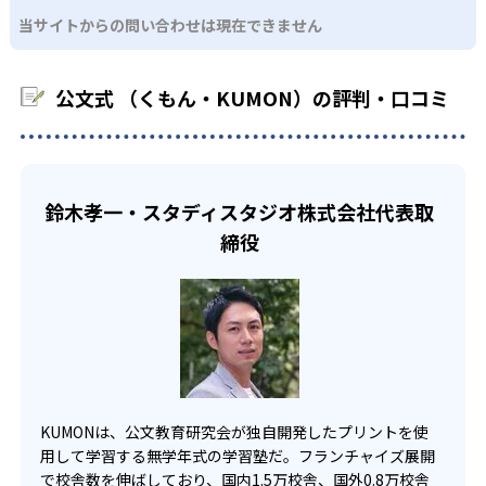
るよう適切なヒントを与えたり、声かけをしたりしてい
るため、早い時期から高校教材に進む生徒もいる。
当サイトからの問い合わせは現在できません
KUMONでは、中高生のクラスでも数学・英語・国語の3教
る。苦手な科目でも自分で解けた達成感を味わうことで、
03
フレキシブルな受講スタイル
科に限られるため、その他の教科に関しては他塾を検討す
少しずつ苦手意識を克服できるだろう。
る必要があるだろう。
中学生・高校生
公文式 （くもん・KUMON）の評判・口コミ
KUMONでは、教室が開いている時間内であれば、何曜日に
でも週2回受講できる。そのため、部活や他の習い事で忙し
部活や習い事と両立したい生徒向け
い中高生にも通室しやすい。また、教室によっては自宅か
KUMONでは、一人ひとりの学習状況やスケジュールに合わ
らのオンライン受講と通室を組み合わせることも可能だ。
せて、きめ細やかにカリキュラムを調整している。
鈴木孝一・スタディスタジオ株式会社代表取
宿題の量や進め方に関しては、いつでも気軽に相談可能
締役
だ。
KUMONは、公文教育研究会が独自開発したプリントを使
用して学習する無学年式の学習塾だ。フランチャイズ展開
で校舎数を伸ばしており、国内1.5万校舎、国外0.8万校舎