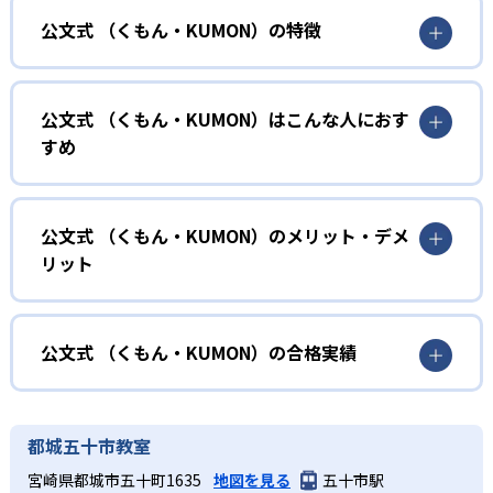
公文式 （くもん・KUMON）の特徴
01
無学年式の学力別学習
公文式 （くもん・KUMON）はこんな人におす
KUMONでは、年齢や学年にとらわれずに、一人ひとりの学
すめ
力に応じたレベルから学習を始めている。
確実に100点が取れるレベルから少しずつ難易度を上げてい
幼児
くことで子どもたちは多くの成功体験を積み、学習する楽
小学校に入る準備をしたい幼児向け
公文式 （くもん・KUMON）のメリット・デメ
しさを経験できる。
リット
KUMONでは細かいステップに分かれた教材で、わかる楽し
02
自学自習スタイル
さを経験しながら無理なく力を高めていける。
どんなメリットがある？
性格や学習への取り組み姿勢に合わせて内容も調整するた
KUMONの教材は、簡単な問題から高度な問題へと、スモー
め、小学校に入ってもつまずきにくい学力を身につけられ
ルステップで進んでいけるよう工夫されている。このスタ
KUMONでは自学自習スタイルで勉強するため、集中力や目
公文式 （くもん・KUMON）の合格実績
るだろう。
イルは子どもの学習意欲をかき立てるため、教えてもらう
標に向かって頑張りやり抜く力を育むことができる。ま
という受け身の姿勢ではなく、自ら進んで学ぶ姿勢を身に
た、年齢や学年にとらわれずに自分の学力に相応したレベ
公文式 （くもん・KUMON）の合格実績は？
小学生
つけられるだろう。
ルから学習できるため、難しすぎてやる気を損ねたり、簡
KUMONは、公式サイトでは合格実績は公開していない。志
中学に向けて苦手教科を克服したい子ども向け
都城五十市教室
単すぎて退屈することもない。
また、自学学習スタイルで学ぶ子どもたちは、自らの学習
望校への実績があるかどうかは、通う予定の教室に問い合
KUMONでは経験豊富な先生が、子どものやる気を引き出せ
宮崎県都城市五十町1635
地図を見る
五十市駅
課題に気がつくようになる。学年を超えた範囲も学習でき
どんなデメリットがある？
わせたい。