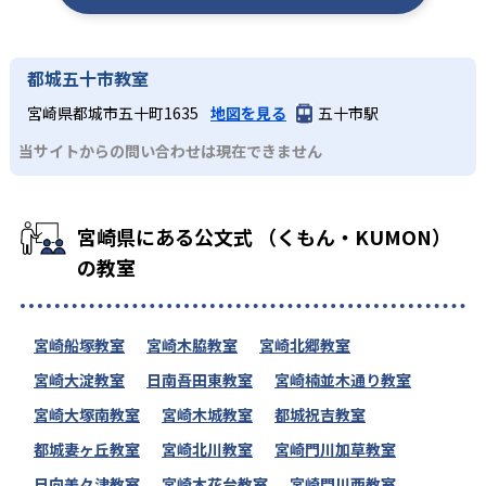
都城五十市教室
宮崎県都城市五十町1635
地図を見る
五十市駅
当サイトからの問い合わせは現在できません
宮崎県にある公文式 （くもん・KUMON）
の教室
宮崎船塚教室
宮崎木脇教室
宮崎北郷教室
宮崎大淀教室
日南吾田東教室
宮崎楠並木通り教室
宮崎大塚南教室
宮崎木城教室
都城祝吉教室
都城妻ヶ丘教室
宮崎北川教室
宮崎門川加草教室
日向美々津教室
宮崎木花台教室
宮崎門川西教室