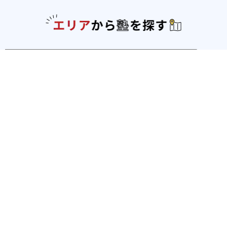
エリアか
北海道・東北
北海道
青森県
岩手県
宮城県
秋田県
山形
県
福島県
関東
東京都
神奈川県
埼玉県
千葉県
茨城県
栃木
県
群馬県
北陸
新潟県
富山県
石川県
福井県
中部