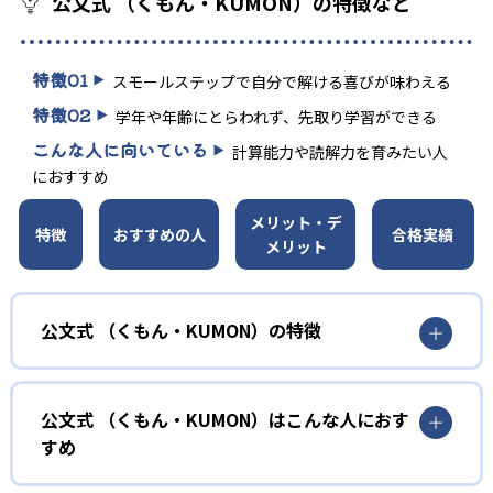
公文式 （くもん・KUMON）の特徴など
特徴
01
スモールステップで自分で解ける喜びが味わえる
特徴
02
学年や年齢にとらわれず、先取り学習ができる
こんな人に向いている
計算能力や読解力を育みたい人
におすすめ
メリット・デ
特徴
おすすめの人
合格実績
メリット
公文式 （くもん・KUMON）の特徴
01
無学年式の学力別学習
公文式 （くもん・KUMON）はこんな人におす
KUMONでは、年齢や学年にとらわれずに、一人ひとりの学
すめ
力に応じたレベルから学習を始めている。
確実に100点が取れるレベルから少しずつ難易度を上げてい