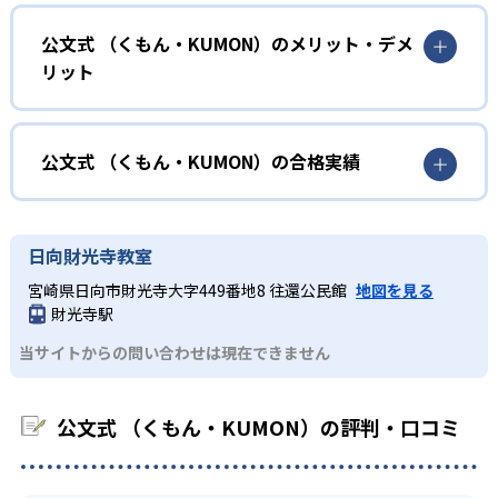
幼児
くことで子どもたちは多くの成功体験を積み、学習する楽
小学校に入る準備をしたい幼児向け
公文式 （くもん・KUMON）のメリット・デメ
しさを経験できる。
リット
KUMONでは細かいステップに分かれた教材で、わかる楽し
02
自学自習スタイル
さを経験しながら無理なく力を高めていける。
どんなメリットがある？
性格や学習への取り組み姿勢に合わせて内容も調整するた
KUMONの教材は、簡単な問題から高度な問題へと、スモー
め、小学校に入ってもつまずきにくい学力を身につけられ
ルステップで進んでいけるよう工夫されている。このスタ
KUMONでは自学自習スタイルで勉強するため、集中力や目
公文式 （くもん・KUMON）の合格実績
るだろう。
イルは子どもの学習意欲をかき立てるため、教えてもらう
標に向かって頑張りやり抜く力を育むことができる。ま
という受け身の姿勢ではなく、自ら進んで学ぶ姿勢を身に
た、年齢や学年にとらわれずに自分の学力に相応したレベ
公文式 （くもん・KUMON）の合格実績は？
小学生
つけられるだろう。
ルから学習できるため、難しすぎてやる気を損ねたり、簡
KUMONは、公式サイトでは合格実績は公開していない。志
中学に向けて苦手教科を克服したい子ども向け
日向財光寺教室
単すぎて退屈することもない。
また、自学学習スタイルで学ぶ子どもたちは、自らの学習
望校への実績があるかどうかは、通う予定の教室に問い合
KUMONでは経験豊富な先生が、子どものやる気を引き出せ
宮崎県日向市財光寺大字449番地8 往還公民館
地図を見る
課題に気がつくようになる。学年を超えた範囲も学習でき
どんなデメリットがある？
わせたい。
るよう適切なヒントを与えたり、声かけをしたりしてい
財光寺駅
るため、早い時期から高校教材に進む生徒もいる。
KUMONでは、中高生のクラスでも数学・英語・国語の3教
る。苦手な科目でも自分で解けた達成感を味わうことで、
03
フレキシブルな受講スタイル
当サイトからの問い合わせは現在できません
科に限られるため、その他の教科に関しては他塾を検討す
少しずつ苦手意識を克服できるだろう。
る必要があるだろう。
中学生・高校生
KUMONでは、教室が開いている時間内であれば、何曜日に
公文式 （くもん・KUMON）の評判・口コミ
でも週2回受講できる。そのため、部活や他の習い事で忙し
部活や習い事と両立したい生徒向け
い中高生にも通室しやすい。また、教室によっては自宅か
KUMONでは、一人ひとりの学習状況やスケジュールに合わ
らのオンライン受講と通室を組み合わせることも可能だ。