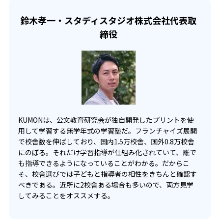
せて、きめ細やかにカリキュラムを調整している。
宿題の量や進め方に関しては、いつでも気軽に相談可能
鈴木孝一・スタディスタジオ株式会社代表取
だ。
締役
KUMONは、公文教育研究会が独自開発したプリントを使
用して学習する無学年式の学習塾だ。フランチャイズ展開
で校舎数を伸ばしており、国内1.5万校舎、国外0.8万校舎
にのぼる。それだけ学習指導が仕組み化されていて、誰で
も指導できるようになっていることがわかる。だからこ
そ、校舎選びでは子どもと指導者の相性をきちんと確認す
べきである。近所に2校舎ある場合も多いので、両方見学
してみることをオススメする。