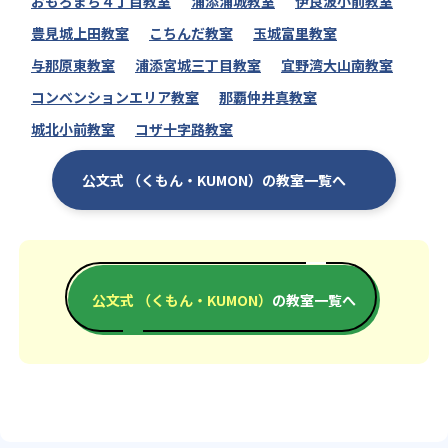
おもろまち４丁目教室
浦添浦城教室
伊良波小前教室
豊見城上田教室
こちんだ教室
玉城富里教室
与那原東教室
浦添宮城三丁目教室
宜野湾大山南教室
コンベンションエリア教室
那覇仲井真教室
城北小前教室
コザ十字路教室
公文式 （くもん・KUMON）の教室一覧へ
公文式 （くもん・KUMON）
の教室一覧へ