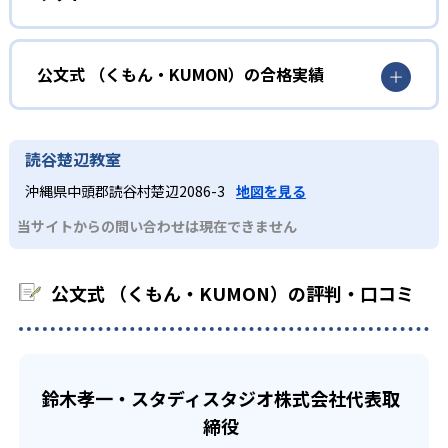
KUMONでは細かいステップに分かれた教材で、わかる楽し
02
自学自習スタイル
さを経験しながら無理なく力を高めていける。
どんなメリットがある？
性格や学習への取り組み姿勢に合わせて内容も調整するた
KUMONの教材は、簡単な問題から高度な問題へと、スモー
め、小学校に入ってもつまずきにくい学力を身につけられ
ルステップで進んでいけるよう工夫されている。このスタ
KUMONでは自学自習スタイルで勉強するため、集中力や目
公文式 （くもん・KUMON）の合格実績
るだろう。
イルは子どもの学習意欲をかき立てるため、教えてもらう
標に向かって頑張りやり抜く力を育むことができる。ま
という受け身の姿勢ではなく、自ら進んで学ぶ姿勢を身に
た、年齢や学年にとらわれずに自分の学力に相応したレベ
公文式 （くもん・KUMON）の合格実績は？
小学生
つけられるだろう。
ルから学習できるため、難しすぎてやる気を損ねたり、簡
KUMONは、公式サイトでは合格実績は公開していない。志
中学に向けて苦手教科を克服したい子ども向け
読谷楚辺教室
単すぎて退屈することもない。
また、自学学習スタイルで学ぶ子どもたちは、自らの学習
望校への実績があるかどうかは、通う予定の教室に問い合
KUMONでは経験豊富な先生が、子どものやる気を引き出せ
沖縄県中頭郡読谷村楚辺2086-3
地図を見る
課題に気がつくようになる。学年を超えた範囲も学習でき
どんなデメリットがある？
わせたい。
るよう適切なヒントを与えたり、声かけをしたりしてい
るため、早い時期から高校教材に進む生徒もいる。
当サイトからの問い合わせは現在できません
KUMONでは、中高生のクラスでも数学・英語・国語の3教
る。苦手な科目でも自分で解けた達成感を味わうことで、
03
フレキシブルな受講スタイル
科に限られるため、その他の教科に関しては他塾を検討す
少しずつ苦手意識を克服できるだろう。
る必要があるだろう。
中学生・高校生
公文式 （くもん・KUMON）の評判・口コミ
KUMONでは、教室が開いている時間内であれば、何曜日に
でも週2回受講できる。そのため、部活や他の習い事で忙し
部活や習い事と両立したい生徒向け
い中高生にも通室しやすい。また、教室によっては自宅か
KUMONでは、一人ひとりの学習状況やスケジュールに合わ
らのオンライン受講と通室を組み合わせることも可能だ。
せて、きめ細やかにカリキュラムを調整している。
鈴木孝一・スタディスタジオ株式会社代表取
宿題の量や進め方に関しては、いつでも気軽に相談可能
締役
だ。