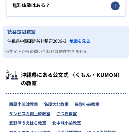
無料体験はある？
読谷楚辺教室
沖縄県中頭郡読谷村楚辺2086-3
地図を見る
当サイトからの問い合わせは現在できません
沖縄県にある公文式 （くもん・KUMON）
の教室
西原小波津教室
名護大北教室
長嶺小前教室
サンビスカ南上原教室
さつき教室
宜野湾うえはら教室
北中城小前教室