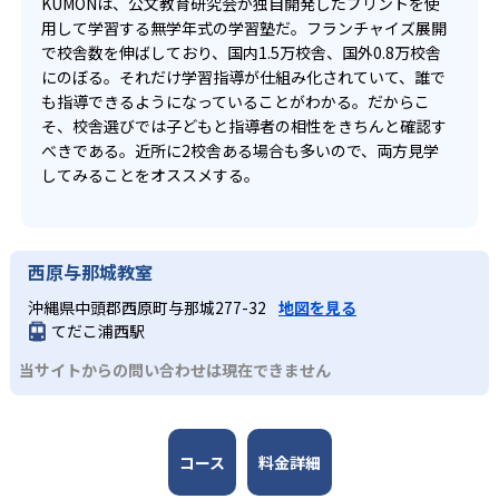
KUMONは、公文教育研究会が独自開発したプリントを使
用して学習する無学年式の学習塾だ。フランチャイズ展開
で校舎数を伸ばしており、国内1.5万校舎、国外0.8万校舎
にのぼる。それだけ学習指導が仕組み化されていて、誰で
も指導できるようになっていることがわかる。だからこ
そ、校舎選びでは子どもと指導者の相性をきちんと確認す
べきである。近所に2校舎ある場合も多いので、両方見学
してみることをオススメする。
西原与那城教室
沖縄県中頭郡西原町与那城277-32
地図を見る
てだこ浦西駅
当サイトからの問い合わせは現在できません
コース
料金詳細