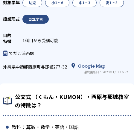
幼児
小1 ~ 6
中1 ~ 3
高1 ~ 3
自立学習
1科目から受講可能
てだこ浦西駅
Google Map
沖縄県中頭郡西原町与那城277-32
最終更新日： 2023/11/01 16:52
公文式 （くもん・KUMON）・西原与那城教室
の特徴は？
教科：算数・数学・英語・国語