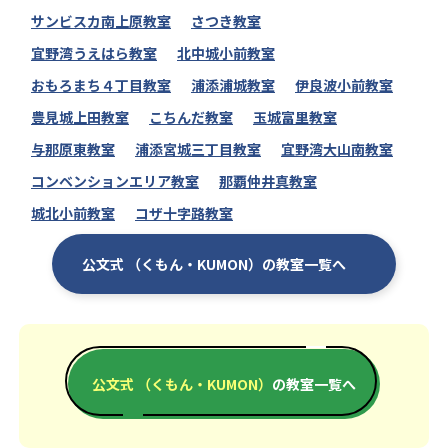
サンビスカ南上原教室
さつき教室
宜野湾うえはら教室
北中城小前教室
おもろまち４丁目教室
浦添浦城教室
伊良波小前教室
豊見城上田教室
こちんだ教室
玉城富里教室
与那原東教室
浦添宮城三丁目教室
宜野湾大山南教室
コンベンションエリア教室
那覇仲井真教室
城北小前教室
コザ十字路教室
公文式 （くもん・KUMON）の教室一覧へ
公文式 （くもん・KUMON）
の教室一覧へ