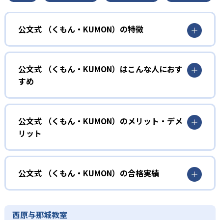
公文式 （くもん・KUMON）の特徴
01
無学年式の学力別学習
公文式 （くもん・KUMON）はこんな人におす
KUMONでは、年齢や学年にとらわれずに、一人ひとりの学
すめ
力に応じたレベルから学習を始めている。
確実に100点が取れるレベルから少しずつ難易度を上げてい
幼児
くことで子どもたちは多くの成功体験を積み、学習する楽
小学校に入る準備をしたい幼児向け
公文式 （くもん・KUMON）のメリット・デメ
しさを経験できる。
リット
KUMONでは細かいステップに分かれた教材で、わかる楽し
02
自学自習スタイル
さを経験しながら無理なく力を高めていける。
どんなメリットがある？
性格や学習への取り組み姿勢に合わせて内容も調整するた
KUMONの教材は、簡単な問題から高度な問題へと、スモー
め、小学校に入ってもつまずきにくい学力を身につけられ
ルステップで進んでいけるよう工夫されている。このスタ
KUMONでは自学自習スタイルで勉強するため、集中力や目
公文式 （くもん・KUMON）の合格実績
るだろう。
イルは子どもの学習意欲をかき立てるため、教えてもらう
標に向かって頑張りやり抜く力を育むことができる。ま
という受け身の姿勢ではなく、自ら進んで学ぶ姿勢を身に
た、年齢や学年にとらわれずに自分の学力に相応したレベ
公文式 （くもん・KUMON）の合格実績は？
小学生
つけられるだろう。
ルから学習できるため、難しすぎてやる気を損ねたり、簡
KUMONは、公式サイトでは合格実績は公開していない。志
中学に向けて苦手教科を克服したい子ども向け
西原与那城教室
単すぎて退屈することもない。
また、自学学習スタイルで学ぶ子どもたちは、自らの学習