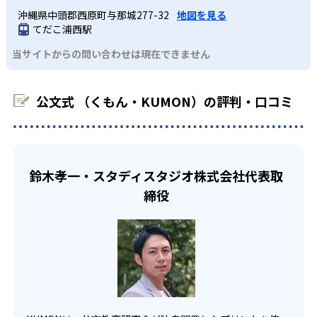
望校への実績があるかどうかは、通う予定の教室に問い合
KUMONでは経験豊富な先生が、子どものやる気を引き出せ
沖縄県中頭郡西原町与那城277-32
地図を見る
課題に気がつくようになる。学年を超えた範囲も学習でき
どんなデメリットがある？
わせたい。
るよう適切なヒントを与えたり、声かけをしたりしてい
てだこ浦西駅
るため、早い時期から高校教材に進む生徒もいる。
KUMONでは、中高生のクラスでも数学・英語・国語の3教
る。苦手な科目でも自分で解けた達成感を味わうことで、
03
フレキシブルな受講スタイル
当サイトからの問い合わせは現在できません
科に限られるため、その他の教科に関しては他塾を検討す
少しずつ苦手意識を克服できるだろう。
る必要があるだろう。
中学生・高校生
KUMONでは、教室が開いている時間内であれば、何曜日に
公文式 （くもん・KUMON）の評判・口コミ
でも週2回受講できる。そのため、部活や他の習い事で忙し
部活や習い事と両立したい生徒向け
い中高生にも通室しやすい。また、教室によっては自宅か
KUMONでは、一人ひとりの学習状況やスケジュールに合わ
らのオンライン受講と通室を組み合わせることも可能だ。
せて、きめ細やかにカリキュラムを調整している。
宿題の量や進め方に関しては、いつでも気軽に相談可能
鈴木孝一・スタディスタジオ株式会社代表取
だ。
締役