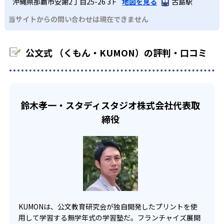
KUMONでは経験豊富な先生が、子どものやる気を引き出せ
沖縄県那覇市安謝2丁目25-26 3Ｆ
地図を見る
古島駅
課題に気がつくようになる。学年を超えた範囲も学習でき
どんなデメリットがある？
わせたい。
るよう適切なヒントを与えたり、声かけをしたりしてい
るため、早い時期から高校教材に進む生徒もいる。
当サイトからの問い合わせは現在できません
KUMONでは、中高生のクラスでも数学・英語・国語の3教
る。苦手な科目でも自分で解けた達成感を味わうことで、
03
フレキシブルな受講スタイル
科に限られるため、その他の教科に関しては他塾を検討す
少しずつ苦手意識を克服できるだろう。
る必要があるだろう。
中学生・高校生
公文式 （くもん・KUMON）の評判・口コミ
KUMONでは、教室が開いている時間内であれば、何曜日に
でも週2回受講できる。そのため、部活や他の習い事で忙し
部活や習い事と両立したい生徒向け
い中高生にも通室しやすい。また、教室によっては自宅か
KUMONでは、一人ひとりの学習状況やスケジュールに合わ
らのオンライン受講と通室を組み合わせることも可能だ。
せて、きめ細やかにカリキュラムを調整している。
鈴木孝一・スタディスタジオ株式会社代表取
宿題の量や進め方に関しては、いつでも気軽に相談可能
締役
だ。
KUMONは、公文教育研究会が独自開発したプリントを使
用して学習する無学年式の学習塾だ。フランチャイズ展開