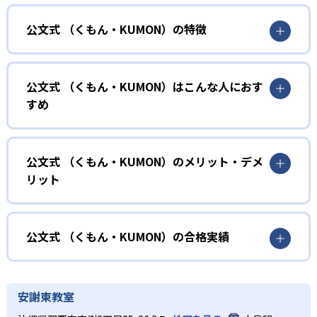
公文式 （くもん・KUMON）の特徴
01
無学年式の学力別学習
公文式 （くもん・KUMON）はこんな人におす
KUMONでは、年齢や学年にとらわれずに、一人ひとりの学
すめ
力に応じたレベルから学習を始めている。
確実に100点が取れるレベルから少しずつ難易度を上げてい
幼児
くことで子どもたちは多くの成功体験を積み、学習する楽
小学校に入る準備をしたい幼児向け
公文式 （くもん・KUMON）のメリット・デメ
しさを経験できる。
リット
KUMONでは細かいステップに分かれた教材で、わかる楽し
02
自学自習スタイル
さを経験しながら無理なく力を高めていける。
どんなメリットがある？
性格や学習への取り組み姿勢に合わせて内容も調整するた
KUMONの教材は、簡単な問題から高度な問題へと、スモー
め、小学校に入ってもつまずきにくい学力を身につけられ
ルステップで進んでいけるよう工夫されている。このスタ
KUMONでは自学自習スタイルで勉強するため、集中力や目
公文式 （くもん・KUMON）の合格実績
るだろう。
イルは子どもの学習意欲をかき立てるため、教えてもらう
標に向かって頑張りやり抜く力を育むことができる。ま
という受け身の姿勢ではなく、自ら進んで学ぶ姿勢を身に
た、年齢や学年にとらわれずに自分の学力に相応したレベ
公文式 （くもん・KUMON）の合格実績は？
小学生
つけられるだろう。
ルから学習できるため、難しすぎてやる気を損ねたり、簡
KUMONは、公式サイトでは合格実績は公開していない。志
中学に向けて苦手教科を克服したい子ども向け
安謝東教室
単すぎて退屈することもない。
また、自学学習スタイルで学ぶ子どもたちは、自らの学習
望校への実績があるかどうかは、通う予定の教室に問い合