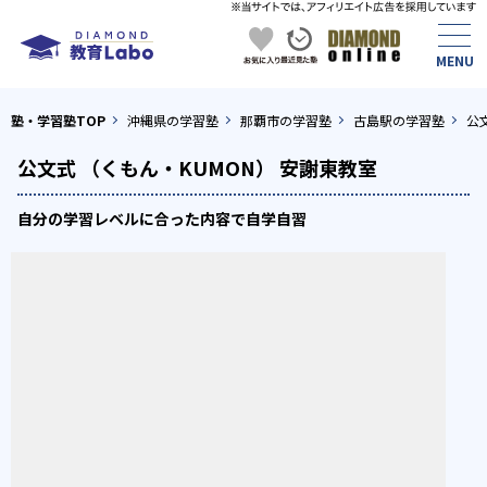
塾・学習塾TOP
沖縄県の学習塾
那覇市の学習塾
古島駅の学習塾
公
公文式 （くもん・KUMON） 安謝東教室
自分の学習レベルに合った内容で自学自習