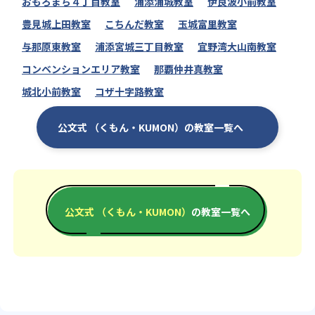
おもろまち４丁目教室
浦添浦城教室
伊良波小前教室
豊見城上田教室
こちんだ教室
玉城富里教室
与那原東教室
浦添宮城三丁目教室
宜野湾大山南教室
コンベンションエリア教室
那覇仲井真教室
城北小前教室
コザ十字路教室
公文式 （くもん・KUMON）の教室一覧へ
公文式 （くもん・KUMON）
の教室一覧へ