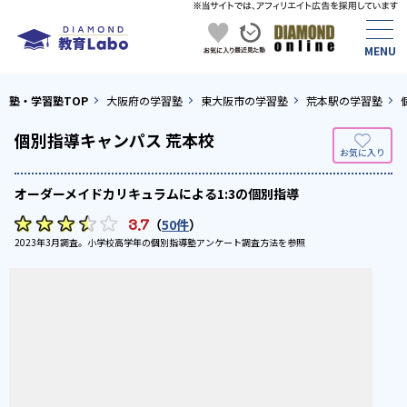
塾・学習塾TOP
大阪府の学習塾
東大阪市の学習塾
荒本駅の学習塾
個別指導キャンパス 荒本校
オーダーメイドカリキュラムによる1:3の個別指導
3.7
（
50件
）
2023年3月調査。
小学校高学年の個別指導塾アンケート調査方法
を参照