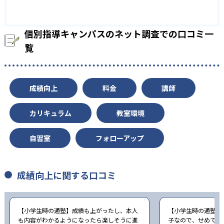
他、多数合格
※2023年、公式サイト
個別指導キャンパスのネット調査での口コミ一
覧
成績向上
料金
講師
カリキュラム
教室環境
自習室
フォローアップ
成績向上に関する口コミ
【小学生時の通塾】成績も上がったし、本人
【小学生時の通塾】
も内容がわかるようになったら楽しそうに進
子なので、せめて塾