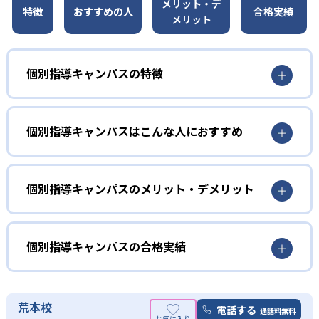
メリット・デ
特徴
おすすめの人
合格実績
メリット
個別指導キャンパスの特徴
01
成績保証制度あり
個別指導キャンパスはこんな人におすすめ
個別指導キャンパスでは、入塾後1年以内に、学校の定期テ
ストで定められた基準以上の成績を収めなかった場合、3ヶ
小学生
月間授業料免除で追加指導を行っている。
学校の授業を先取りしたい子ども向け
個別指導キャンパスのメリット・デメリット
02
専用教材を使用した個別指導
個別指導キャンパスでは、小学校の学習内容の定着に重点
どんなメリットがある？
個別指導専用教材は、講師の説明がほとんど必要ないほど
を置いている。学校の授業がより一層わかるように、少し
解説が豊富なため、講師の力量に左右されることなく、子
先取りして学習することができる。
個別指導キャンパスには、柔軟な振替制度が整っている。
個別指導キャンパスの合格実績
どもの学力に沿って学習を進められる。また、生徒一人ひ
月に何度も振替が可能で、また授業当日の連絡でも振替対
中学生
とりにカスタマイズしたカリキュラムを作成している。授
応が可能だ
個別指導キャンパスの合格実績は？
業スピードや宿題の量も柔軟に変更できる。
勉強に苦手意識がある中高一貫校の生徒向け
また、他塾と比較して授業料が非常にリーズナブルであ
個別指導キャンパスは合格実績を公式サイトで公開し、合
荒本校
電話する
03
リーズナブルな授業料
通話料無料
個別指導キャンパスでは「中高一貫校サポートコース」を
る。
格した学校を多数記載している。合格実績は以下の通りで