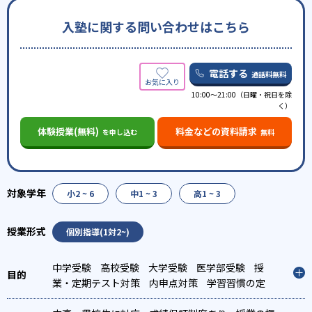
入塾に関する問い合わせはこちら
電話する
通話料無料
10:00～21:00（日曜・祝日を除
く）
体験授業(無料)
料金などの資料請求
を申し込む
無料
小2 ~ 6
中1 ~ 3
高1 ~ 3
個別指導(1対2~)
中学受験
高校受験
大学受験
医学部受験
授
業・定期テスト対策
内申点対策
学習習慣の定
着
総合型選抜(旧AO)対策
推薦入試対策
学校別