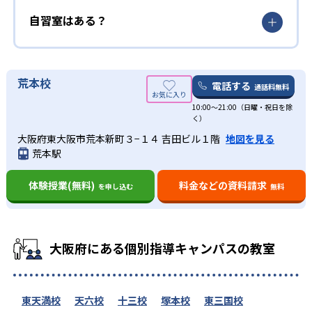
自習室はある？
荒本校
電話する
通話料無料
10:00～21:00（日曜・祝日を除
く）
大阪府東大阪市荒本新町３−１４ 吉田ビル１階
地図を見る
荒本駅
体験授業(無料)
料金などの資料請求
を申し込む
無料
大阪府にある個別指導キャンパスの教室
東天満校
天六校
十三校
塚本校
東三国校