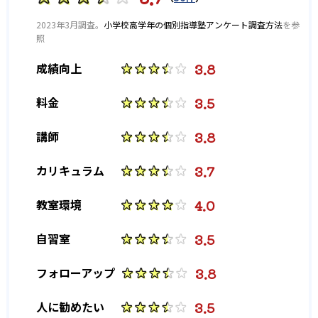
大学の合格実績
2023年3月調査。
小学校高学年の個別指導塾アンケート調査方法
を参
照
-
-
京都大学
大阪大学
3.8
成績向上
-
-
神戸大学
千葉大学
3.5
料金
-
-
筑波大学
広島大学
3.8
講師
-
-
長崎大学
お茶の水女子大学
3.7
カリキュラム
-
-
早稲田大学
慶應義塾大学
4.0
教室環境
-
-
上智大学
青山学院大学
3.5
自習室
-
-
明治大学
学習院大学
3.8
フォローアップ
-
中央大学
3.5
人に勧めたい