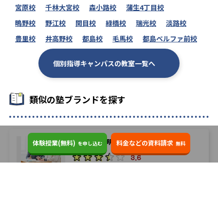
宮原校
千林大宮校
森小路校
蒲生4丁目校
鴫野校
野江校
関目校
緑橋校
瑞光校
淡路校
豊里校
井高野校
都島校
毛馬校
都島ベルファ前校
個別指導キャンパスの教室一覧へ
類似の塾ブランドを探す
個別指導の明光義塾
体験授業(無料)
料金などの資料請求
を申し込む
無料
3.6
個別指導塾なら森塾
3.4