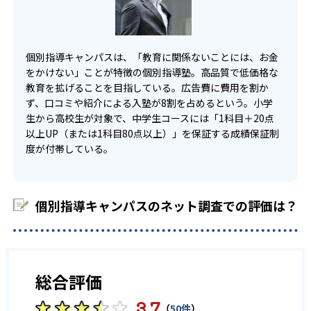
高校の合格実績
-
-
竹早高校
中央大学高校
個別指導キャンパスは、「教育に関係ないことには、お金
をかけない」ことが特徴の個別指導塾。高品質で低価格な
-
-
小金高校
専修大学松戸高校
教育を拡げることを目指している。広告費に費用を割か
ず、口コミや紹介による入塾が8割を占めるという。小学
-
-
越ヶ谷高校
浦和学院高校
生から高校生が対象で、中学生コースには「1科目＋20点
以上UP（または1科目80点以上）」を保証する成績保証制
-
-
北野高校
大阪星光学院高校
度が付帯している。
-
-
四天王寺高校
堀川高校
個別指導キャンパスのネット調査での評価は？
-
-
洛南高校
膳所高校
-
-
立命館守山高校
奈良高校
総合評価
-
西大和学園高校
3.7
（
50件
）