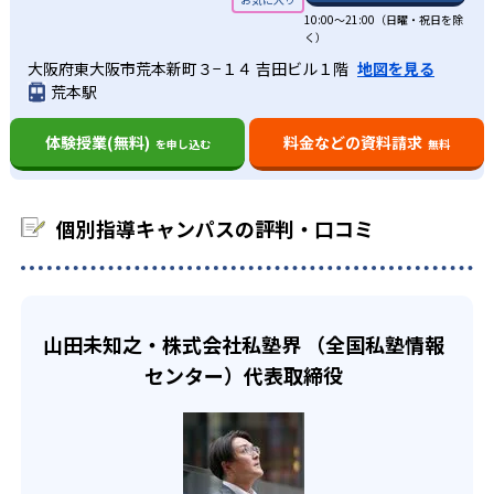
設けている。それぞれの学校の進度に合わせた問題を用意
10:00～21:00（日曜・祝日を除
ある。
どんなデメリットがある？
個別指導キャンパスは、口コミで入塾する生徒が大半を占
く）
しており、入念なテスト対策も行っている。
中学校の合格実績
めている。
個別指導キャンパスではクラス授業を行っていない。その
大阪府東大阪市荒本新町３−１４ 吉田ビル１階
地図を見る
高校生
ため他の生徒と切磋琢磨しながらライバル心を持って学習
荒本駅
そのため、広告費に費用をかけない分、授業料を安く抑え
難関大学受験を目指す生徒向け
-
に励みたい生徒には、少し物足りない可能性がある。
海城中学校
ている。
体験授業(無料)
料金などの資料請求
を申し込む
無料
個別指導キャンパスでは「難関国公立大学進学コース」や
-
東洋英和女学院中学校
「難関私立大学進学コース」を設けている。志望大学の入
試傾向と生徒一人ひとりに合ったカリキュラムを作成し、
-
-
市川中学校
栄東中学校
個別指導キャンパスの評判・口コミ
合格までの道のりをサポートしている。
-
-
金蘭千里中学校
大阪桐蔭中学校
-
-
近畿大学附属中学校
東山中学校
山田未知之・株式会社私塾界 （全国私塾情報
センター）代表取締役
-
県立守山中学校
-
-
西大和学園中学校
甲南女子中学校