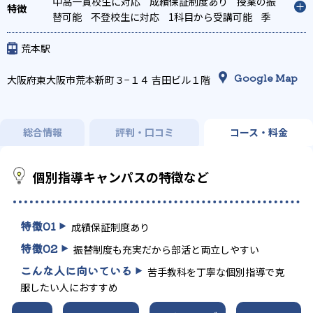
特化対策
中高一貫校生に対応
国公立大対策
成績保証制度あり
私大対策
共通テスト対
授業の振
策
替可能
英検(英語検定)対策
不登校生に対応
漢検(漢字検定)対策
1科目から受講可能
数
季
学特化対策
節講習のみの受講可
荒本駅
Google Map
大阪府東大阪市荒本新町３−１４ 吉田ビル１階
総合情報
評判・口コミ
コース・料金
個別指導キャンパスの特徴など
特徴
01
成績保証制度あり
特徴
02
振替制度も充実だから部活と両立しやすい
こんな人に向いている
苦手教科を丁寧な個別指導で克
服したい人におすすめ