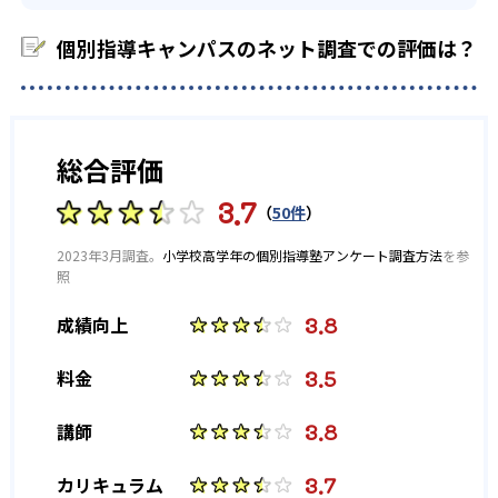
-
-
四天王寺高校
堀川高校
個別指導キャンパスのネット調査での評価は？
-
-
洛南高校
膳所高校
-
-
立命館守山高校
奈良高校
総合評価
-
西大和学園高校
3.7
（
50件
）
大学の合格実績
2023年3月調査。
小学校高学年の個別指導塾アンケート調査方法
を参
照
-
-
京都大学
大阪大学
3.8
成績向上
-
-
神戸大学
千葉大学
3.5
料金
-
-
筑波大学
広島大学
3.8
講師
-
-
長崎大学
お茶の水女子大学
3.7
カリキュラム