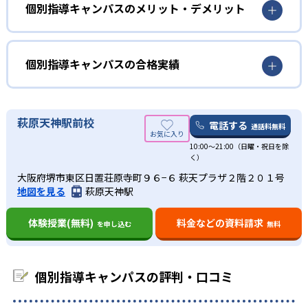
学校の授業を先取りしたい子ども向け
個別指導キャンパスのメリット・デメリット
02
専用教材を使用した個別指導
個別指導キャンパスでは、小学校の学習内容の定着に重点
どんなメリットがある？
個別指導専用教材は、講師の説明がほとんど必要ないほど
を置いている。学校の授業がより一層わかるように、少し
解説が豊富なため、講師の力量に左右されることなく、子
先取りして学習することができる。
個別指導キャンパスには、柔軟な振替制度が整っている。
個別指導キャンパスの合格実績
どもの学力に沿って学習を進められる。また、生徒一人ひ
月に何度も振替が可能で、また授業当日の連絡でも振替対
中学生
とりにカスタマイズしたカリキュラムを作成している。授
応が可能だ
個別指導キャンパスの合格実績は？
業スピードや宿題の量も柔軟に変更できる。
勉強に苦手意識がある中高一貫校の生徒向け
また、他塾と比較して授業料が非常にリーズナブルであ
個別指導キャンパスは合格実績を公式サイトで公開し、合
萩原天神駅前校
電話する
03
リーズナブルな授業料
通話料無料
個別指導キャンパスでは「中高一貫校サポートコース」を
る。
格した学校を多数記載している。合格実績は以下の通りで
設けている。それぞれの学校の進度に合わせた問題を用意
10:00～21:00（日曜・祝日を除
ある。
どんなデメリットがある？
個別指導キャンパスは、口コミで入塾する生徒が大半を占
く）
しており、入念なテスト対策も行っている。
中学校の合格実績
めている。
個別指導キャンパスではクラス授業を行っていない。その
大阪府堺市東区日置荘原寺町９６−６ 萩天プラザ２階２０１号
高校生
ため他の生徒と切磋琢磨しながらライバル心を持って学習
地図を見る
萩原天神駅
そのため、広告費に費用をかけない分、授業料を安く抑え
難関大学受験を目指す生徒向け
-
に励みたい生徒には、少し物足りない可能性がある。
海城中学校
ている。
体験授業(無料)
料金などの資料請求
を申し込む
無料
個別指導キャンパスでは「難関国公立大学進学コース」や
-
東洋英和女学院中学校
「難関私立大学進学コース」を設けている。志望大学の入
試傾向と生徒一人ひとりに合ったカリキュラムを作成し、
-
-
市川中学校
栄東中学校
個別指導キャンパスの評判・口コミ
合格までの道のりをサポートしている。
-
-
金蘭千里中学校
大阪桐蔭中学校