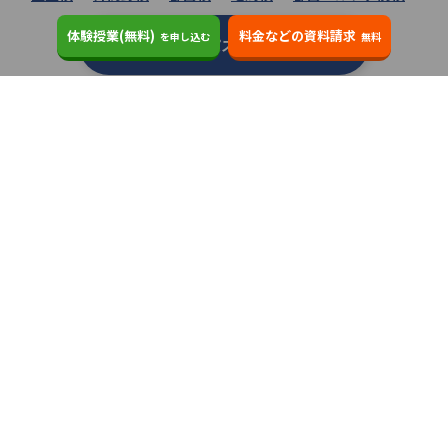
体験授業(無料)
料金などの資料請求
を申し込む
無料
個別指導キャンパスの教室一覧へ
類似の塾ブランドを探す
個別指導の明光義塾
3.6
個別指導塾なら森塾
3.4
ITTO個別指導学院
3.5