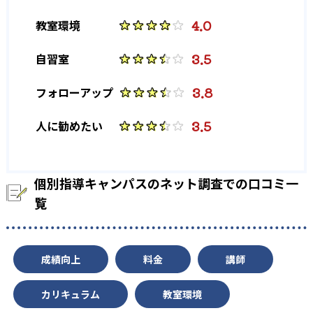
-
-
早稲田大学
慶應義塾大学
4.0
教室環境
-
-
上智大学
青山学院大学
3.5
自習室
-
-
明治大学
学習院大学
3.8
フォローアップ
-
中央大学
3.5
人に勧めたい
他、多数合格
※2023年、公式サイト
個別指導キャンパスのネット調査での口コミ一
覧
成績向上
料金
講師
カリキュラム
教室環境