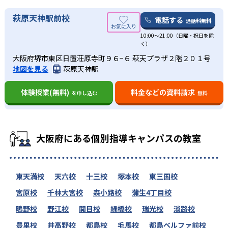
萩原天神駅前校
電話する
通話料無料
10:00～21:00（日曜・祝日を除
く）
大阪府堺市東区日置荘原寺町９６−６ 萩天プラザ２階２０１号
地図を見る
萩原天神駅
体験授業(無料)
料金などの資料請求
を申し込む
無料
大阪府にある個別指導キャンパスの教室
東天満校
天六校
十三校
塚本校
東三国校
宮原校
千林大宮校
森小路校
蒲生4丁目校
鴫野校
野江校
関目校
緑橋校
瑞光校
淡路校
豊里校
井高野校
都島校
毛馬校
都島ベルファ前校