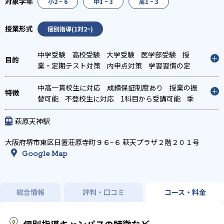
小2 ~ 6
中1 ~ 3
高1 ~ 3
個別指導(1対2~)
中学受験
高校受験
大学受験
医学部受験
授
業・定期テスト対策
内申点対策
学習習慣の定
着
総合型選抜(旧AO)対策
推薦入試対策
学校別
特化対策
中高一貫校生に対応
国公立大対策
成績保証制度あり
私大対策
共通テスト対
授業の振
策
替可能
英検(英語検定)対策
不登校生に対応
漢検(漢字検定)対策
1科目から受講可能
数
季
学特化対策
節講習のみの受講可
萩原天神駅
大阪府堺市東区日置荘原寺町９６−６ 萩天プラザ２階２０１号
Google Map
総合情報
評判・口コミ
コース・料金
個別指導キャンパスの特徴など