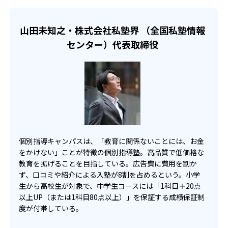
-
-
近畿大学附属中学校
東山中学校
山田未知之・株式会社私塾界 （全国私塾情報
センター）代表取締役
-
県立守山中学校
-
-
西大和学園中学校
甲南女子中学校
高校の合格実績
-
-
竹早高校
中央大学高校
個別指導キャンパスは、「教育に関係ないことには、お金
をかけない」ことが特徴の個別指導塾。高品質で低価格な
-
-
小金高校
専修大学松戸高校
教育を拡げることを目指している。広告費に費用を割か
ず、口コミや紹介による入塾が8割を占めるという。小学
-
-
越ヶ谷高校
浦和学院高校
生から高校生が対象で、中学生コースには「1科目＋20点
以上UP（または1科目80点以上）」を保証する成績保証制
-
-
北野高校
大阪星光学院高校
度が付帯している。