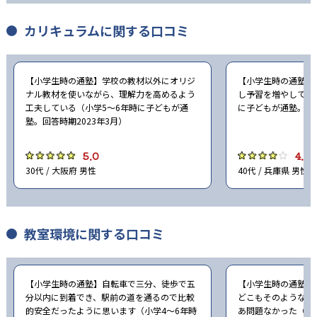
カリキュラムに関する口コミ
【小学生時の通塾】学校の教材以外にオリジ
【小学生時の通塾】
ナル教材を使いながら、理解力を高めるよう
し予習を増やしてほ
工夫している（小学5〜6年時に子どもが通
に子どもが通塾。回答
塾。回答時期2023年3月）
5.0
4.0
30代 / 大阪府 男性
40代 / 兵庫県 男性
教室環境に関する口コミ
【小学生時の通塾】自転車で三分、徒歩で五
【小学生時の通塾】
分以内に到着でき、駅前の道を通るので比較
どこもそのような感
的安全だったように思います（小学4〜6年時
あ問題なかった（小