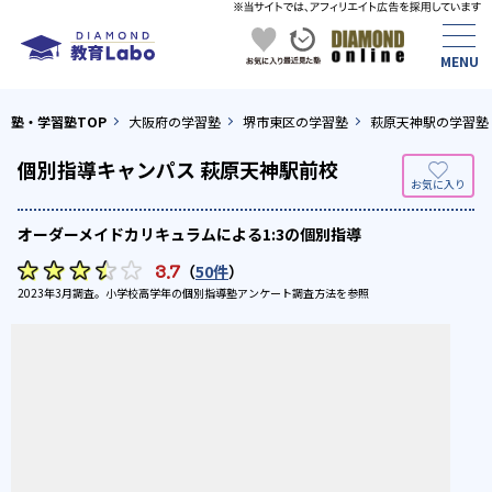
塾・学習塾TOP
大阪府の学習塾
堺市東区の学習塾
萩原天神駅の学習塾
個別指導キャンパス 萩原天神駅前校
オーダーメイドカリキュラムによる1:3の個別指導
3.7
（
50件
）
2023年3月調査。
小学校高学年の個別指導塾アンケート調査方法
を参照