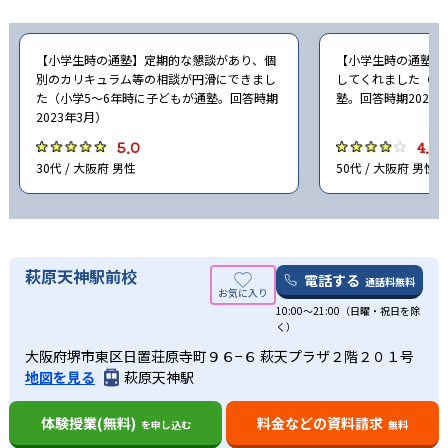
【小学生時の通塾】定期的な懇談があり、個
【小学生時の通塾】
別のカリキュラム等の相談が円滑にできまし
してくれました（小
た（小学5〜6年時に子どもが通塾。回答時期
塾。回答時期2023
2023年3月）
5.0
4.0
30代 / 大阪府 男性
50代 / 大阪府 男性
萩原天神駅前校
電話する
通話料無料
10:00～21:00（日曜・祝日を除
く）
大阪府堺市東区日置荘原寺町９６−６ 萩天プラザ２階２０１号
地図を見る
萩原天神駅
体験授業(無料)
料金などの資料請求
を申し込む
無料