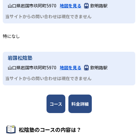
校への実績があるかどうかは、通う予定の教室に問い合わ
ろう。
山口県岩国市玖珂町5970
地図を見る
欽明路駅
松陰塾では、わかるまで何度も繰り返すリターン学習を行
費用の負担を増やさずに十分な学習時間を確保できるだろ
せたい。
っている。正解するまで次に進めないため、自ずとあぶり
う。
03
学年にとらわれず学習できる
当サイトからの問い合わせは現在できません
出された弱点を克服できる。
どんなデメリットがある？
松陰塾では自分のペースで学習を進めていけるため、全学
中学生
松陰塾では、クラス式の指導を一切行っていない。そのた
年の総復習や次の学年の先取り学習などにもフレキシブル
特になし
受験に向けてモチベーション維持が心配な生徒向け
め、他の生徒との競争で学習意欲がかき立てられるタイプ
に対応できる。
の子どもには、物足りなく感じてしまうかもしれない。
松陰塾では通い放題プランがあるため、毎日通塾すること
岩国松陰塾
で講師との信頼関係を築くことができる。受験や学習に関
する悩みも相談しやすいため、モチベーション維持がしや
山口県岩国市玖珂町5970
地図を見る
欽明路駅
すいだろう。
当サイトからの問い合わせは現在できません
コース
料金詳細
松陰塾のコースの内容は？