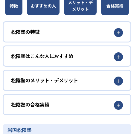
メリット・デ
特徴
おすすめの人
合格実績
メリット
松陰塾の特徴
01
月額定額制で通い放題
松陰塾はこんな人におすすめ
松陰塾では、平日に毎日通っても月謝が変わらない月額定
額制の通い放題プランを用意している。主要5教科より何教
小学生低学年
科でも選べるため、それぞれのニーズに応じて効率的に学
習できる。
家庭学習を習慣化したい子ども向け
松陰塾のメリット・デメリット
02
自社開発の学習システム
松陰塾では、小学生低学年で学習習慣が身につくよう、子
どんなメリットがある？
どもが楽しく学べる指導法を心がけている。個別指導であ
松陰塾では、自社開発した自立学習教材を使用している。
るためピンポイントで復習しやすく、学ぶことへの自信が
松陰塾では主要5教科全てに対応しており、何教科でも選択
松陰塾の合格実績
主要5教科の問題を文部科学省学習指導要領に準拠した内容
学習を習慣づけるきっかけとなる。
可能である。また無学年方式の学習方法を採用しているた
で作成しており、スモールステップ方式で簡単なレベルか
め、学年や年齢にとらわれずに先取り学習したり、苦手な
松陰塾の合格実績は？
小学校高学年
ら段階的に学習できる。
単元まで戻って復習したりできる。
松陰塾は、公式サイトで合格実績を公開していない。志望
中学に向けて苦手教科を克服したい子ども向け
岩国松陰塾
時間制限機能もついているため、集中力の訓練にもなるだ
松陰塾は通い放題で月額定額制となっている。そのため、