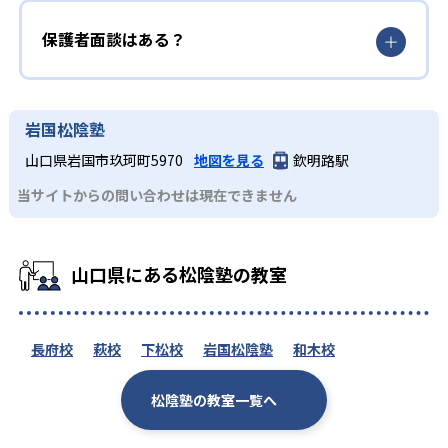
保護者面談はある？
岩国松陰塾
山口県岩国市玖珂町5970
地図を見る
欽明路駅
当サイトからの問い合わせは現在できません
山口県にある松陰塾の教室
長府校
萩校
下松校
岩国松陰塾
和木校
松陰塾の教室一覧へ