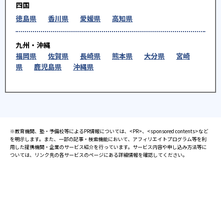
四国
徳島県
香川県
愛媛県
高知県
九州・沖縄
福岡県
佐賀県
長崎県
熊本県
大分県
宮崎
県
鹿児島県
沖縄県
※教育機関、塾・予備校等によるPR情報については、<PR>、<sponsored contents>など
を明示します。また、一部の記事・検索機能において、アフィリエイトプログラム等を利
用した提携機関・企業のサービス紹介を行っています。サービス内容や申し込み方法等に
ついては、リンク先の各サービスのページにある詳細情報を確認してください。
お知らせ