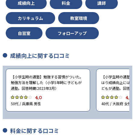
成績向上
料金
講師
-
-
東京都立大学
古屋市立大学
カリキュラム
教室環境
-
-
京都府立大学
岡山大学
自習室
フォローアップ
-
-
広島大学
信州大学
-
-
三重大学
横浜市立大学
成績向上に関する口コミ
-
-
慶應義塾大学
早稲田大学
【小学生時の通塾】勉強する習慣がついた。
【小学生時の通塾】
-
-
同志社大学
立命館大学
勉強方法を理解した（小学5年時に子どもが
はり成績向上にはな
通塾。回答時期:2023年3月）
どもが通塾。回答時期
-
-
南山大学
上智大学
4.0
4.0
50代 / 兵庫県 男性
40代 / 大阪府 女性
-
-
東京理科大学
学習院大学
-
-
明治大学
青山学院大学
料金に関する口コミ