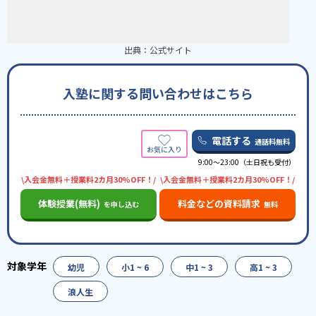
出典：
公式サイト
入塾に関する問い合わせはこちら
電話する
通話料無料
9:00～23:00（土日祝も受付）
\入会金無料＋授業料2カ月30%OFF！/
\入会金無料＋授業料2カ月30%OFF！/
体験授業(無料)
料金などの資料請求
を申し込む
無料
幼児
小1 ~ 6
中1 ~ 3
高1 ~ 3
浪人生