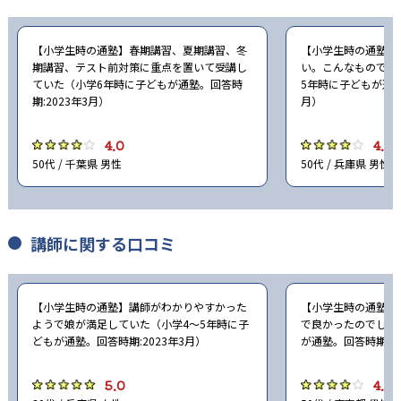
-
-
立教大学
中央大学
-
-
法政大学
関西学院大学
【小学生時の通塾】春期講習、夏期講習、冬
【小学生時の通塾】
期講習、テスト前対策に重点を置いて受講し
い。こんなものでは
ていた（小学6年時に子どもが通塾。回答時
5年時に子どもが通塾
-
-
関西大学
日本大学
期:2023年3月）
月）
-
-
東洋大学
駒沢大学
4.0
4.0
50代 / 千葉県 男性
50代 / 兵庫県 男性
-
-
専修大学
京都産業大学
-
-
近畿大学
甲南大学
講師に関する口コミ
-
龍谷大学
【小学生時の通塾】講師がわかりやすかった
【小学生時の通塾】
※合格年の明記はなし
ようで娘が満足していた（小学4〜5年時に子
で良かったのでしょ
どもが通塾。回答時期:2023年3月）
が通塾。回答時期:20
他、多数合格、実績は累計
5.0
4.0