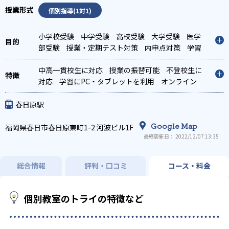
個別指導(1対1)
小学校受験
中学受験
高校受験
大学受験
医学
部受験
授業・定期テスト対策
内申点対策
学習
習慣の定着
総合型選抜(旧AO)対策
推薦入試対
策
中高一貫校生に対応
学校別特化対策
国公立大対策
授業の振替可能
私大対策
不登校生に
共
通テスト対策
対応
学習にPC・タブレットを利用
英検(英語検定)対策
漢検(漢字検
オンライン
定)対策
対応
1科目から受講可能
数学特化対策
英語・英会話特化対策
季節講習のみの受講
その他科目別特化対策
可
発達障害の子どもに対応
自習室あり
春日原駅
Google Map
福岡県春日市春日原東町1-2 河波ビル1F
最終更新日： 2022/12/07 13:35
総合情報
評判・口コミ
コース・料金
個別教室のトライの特徴など