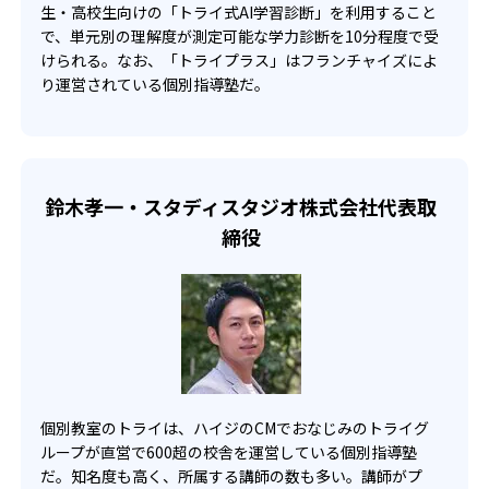
-
-
生・高校生向けの「トライ式AI学習診断」を利用すること
海陽中学校
古屋中学校
で、単元別の理解度が測定可能な学力診断を10分程度で受
けられる。なお、「トライプラス」はフランチャイズによ
-
金城学院中学校
り運営されている個別指導塾だ。
高校の合格実績
-
-
灘高校
筑波大学付属高校
鈴木孝一・スタディスタジオ株式会社代表取
締役
-
-
開成高校
慶應義塾高校
-
青山学院高校
-
早稲田大学高等学院
-
明治大学附属明治高校
個別教室のトライは、ハイジのCMでおなじみのトライグ
ループが直営で600超の校舎を運営している個別指導塾
-
-
学習院高等部
法政大学高校
だ。知名度も高く、所属する講師の数も多い。講師がプ