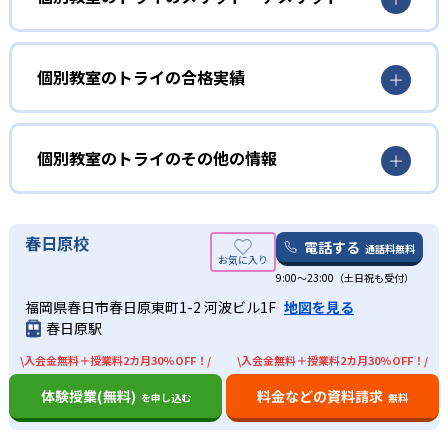
が聞く授業ではなく、講師が説明した内容を生徒に説明し
いる。
てもらい、正しく理解しているかどうかを確認する形で進
どんなメリットがある？
またオリジナルのダイアログ学習法は双方向の指導法で、
んでいく。
講師が指導した内容を生徒に説明してもらう。これによっ
個別教室のトライのメリットは、高品質なマンツーマン授
個別教室のトライの合格実績
たとえマンツーマン指導だとしても、うまく質問を言葉に
て本人も気づかないような「わかったつもり」を防ぐこと
業が受けられる点。教育業界大手だからこそ蓄積されたノ
できずに「わかった」と言ってしまったり、質問したくても
ができ、授業での理解度を大幅にアップできる。さらに毎
ウハウがあり、実績に基づいた高品質な授業を受けられ
個別教室のトライの合格実績は？
自分からできなかったりする生徒も多い。こうした生徒と
回1対1の対話の中で授業内容を反復し、学んだことを確実
る。学生講師、社員講師にかかわらず厳選した人材を採用
個別教室のトライは、サイトでは各教室の合格実績は公開
個別教室のトライのその他の情報
講師間の理解の認識の差を埋められる指導をしているのが
に定着させる学習法も行われている。
しており、その中から子どもと相性のいい講師を紹介して
していない。志望校への実績があるかどうかは、通う予定
魅力。1回の授業で本質的に理解できるので、わかったつも
もらえる。
02
の教室に問い合わせたい。
りになったまま単元が進んでいくよりも効率的に学習を進
各教室サイトに合格者の声が載っているので参考にした
また学習サポートも手厚く、充実している。講師とは別に
AI学習診断を基にした専用カリキュラムで効率
めることができる。
い。
中学校の合格実績
教育プランナーも、子どものメンタルケアや定期面談を実
春日原校
的に学習
電話する
通話料無料
プロが立てた効率的カリキュラムで勉強したい人向
施している。受験情報の提供などもしてくれ、目標達成に
け
9:00～23:00（土日祝も受付）
-
-
向けてきめ細かいサポートを受けられる。
開成中学校
麻布中学校
成績アップに欠かせない苦手科目の診断をわずか10分で可
福岡県春日市春日原東町1-2 河波ビル1F
地図を見る
能にした、トライ式AI学習診断が受けられる。AIによる客
どんなデメリットがある？
目標達成のために勉強する際には、目標に向かって勉強計
春日原駅
-
-
灘中学校
桜蔭中学校
観的な弱点分析の結果を基に、プロの教育プランナーが子
画を立てることが重要。しかし勉強計画の立て方を知らな
デメリットについては特に見当たらない。
ども専用の学習カリキュラムを作成。教育プランナーは地
い子どもも多く、無理なスケジュールになったり途中で挫
\入会金無料＋授業料2カ月30%OFF！/
\入会金無料＋授業料2カ月30%OFF！/
-
-
元の受験情報や学校事情にも精通しているので、その子に
雙葉中学校
女子学院中学校
折してしまったりしがちになる。
体験授業(無料)
料金などの資料請求
を申し込む
無料
最適な学習内容を提示してくれる。
個別教室のトライでは、AI学力診断によって客観的に苦手
-
-
筑波大学付属中学校
武蔵中学校
専用カリキュラムによって現状と目標の差が明確になり、
科目を判定できる。それを基に指導実績豊富な教育プラン