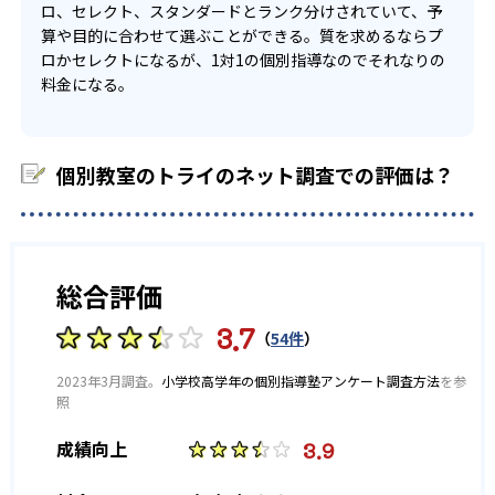
ロ、セレクト、スタンダードとランク分けされていて、予
-
-
西高校
戸山高校
算や目的に合わせて選ぶことができる。質を求めるならプ
ロかセレクトになるが、1対1の個別指導なのでそれなりの
-
-
国立高校
青山高校
料金になる。
-
-
旭丘高校
明和高校
個別教室のトライのネット調査での評価は？
-
-
一宮高校
一宮西高校
-
-
瑞陵高校
横須賀高校
総合評価
-
-
東高校
昭和高校
3.7
（
54件
）
-
-
春日井高校
旭野高校
2023年3月調査。
小学校高学年の個別指導塾アンケート調査方法
を参
-
-
高蔵寺高校
松蔭高校
照
3.9
成績向上
-
-
天白高校
清風南海高校