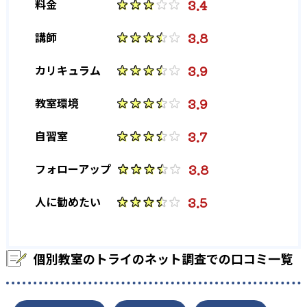
3.4
料金
大学の合格実績
3.8
講師
-
-
東京大学
京都大学
3.9
カリキュラム
-
-
大阪大学
北海道大学
3.9
教室環境
-
-
東北大学
古屋大学
3.7
自習室
-
-
九州大学
一橋大学
3.8
フォローアップ
-
-
東京工業大学
筑波大学
3.5
人に勧めたい
-
-
神戸大学
東京外国語大学
-
-
横浜国立大学
金沢大学
個別教室のトライのネット調査での口コミ一覧
-
-
大阪公立大学
千葉大学