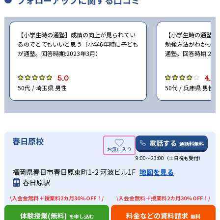
【小学生時の通塾】成績の向上が見られてい
【小学生時の通塾】
るのでとてもいいと思う（小学6年時に子ども
勉強方法がわかった
が通塾。回答時期:2023年3月）
通塾。回答時期:202
5.0
4.0
50代 / 埼玉県 男性
50代 / 兵庫県 男性
春日原校
電話する
通話料無料
9:00～23:00（土日祝も受付）
福岡県春日市春日原東町1-2 河波ビル1F
地図を見る
春日原駅
\入会金無料＋授業料2カ月30%OFF！/
\入会金無料＋授業料2カ月30%OFF！/
体験授業(無料)
料金などの資料請求
を申し込む
無料