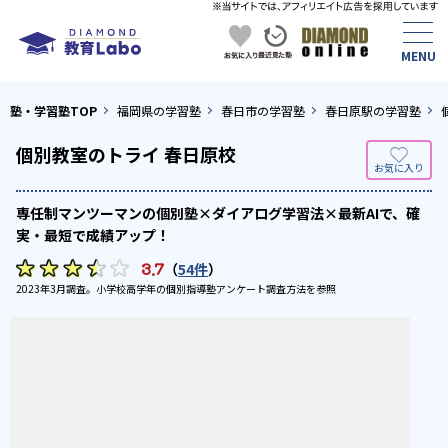
塾・学習塾TOP
福岡県の学習塾
春日市の学習塾
春日原駅の学習塾
個別教室のトライ 春日原校
専任制マンツーマンの個別塾×ダイアログ学習法×最新AIで、確
実・最短で成績アップ！
3.7
（
54件
）
2023年3月調査。
小学校高学年の個別指導塾アンケート調査方法
を参照