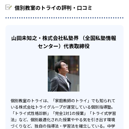
「今何を勉強するべきか」を具体的に把握することができ
ナーが、地元の受験情報なども踏まえて、いつなにをする
個別教室のトライの評判・口コミ
-
-
る。これによって、勉強目標達成まで最短距離の学習が実
慶應義塾普通部
早稲田中学校
べきかをカリキュラムで可視化してくれるので、超効率的
現可能となっている。
に勉強を進めることができる。
-
渋谷教育学園渋谷中学校
-
西大和学園中学校
山田未知之・株式会社私塾界 （全国私塾情報
センター）代表取締役
-
洛南高等学校附属中学校
-
東大寺学園中学校
-
神戸女学院中学部
-
-
六甲学院中学校
須磨学園中学校
個別教室のトライは、「家庭教師のトライ」でも知られて
-
-
東海中学校
南山中学校女子部
いる株式会社トライグループが運営している個別指導塾。
「トライ式性格診断」「完全1対1の授業」「トライ式学習
-
-
滝中学校
愛知中学校
法」など、個別最適化された授業ややる気を引き出す環境
づくりなど、独自の指導法・学習法を確立している。中学