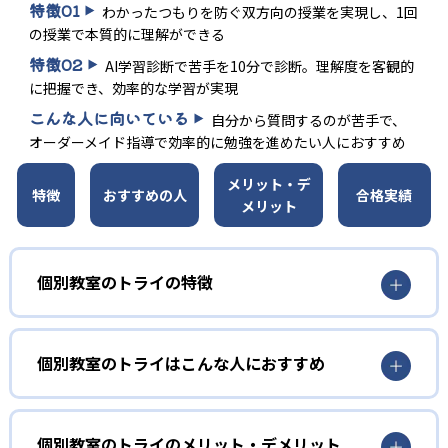
特徴
01
わかったつもりを防ぐ双方向の授業を実現し、1回
の授業で本質的に理解ができる
特徴
02
AI学習診断で苦手を10分で診断。理解度を客観的
に把握でき、効率的な学習が実現
こんな人に向いている
自分から質問するのが苦手で、
オーダーメイド指導で効率的に勉強を進めたい人におすすめ
メリット・デ
特徴
おすすめの人
合格実績
メリット
個別教室のトライの特徴
01
選び抜かれた講師による1:1の双方向授業
個別教室のトライはこんな人におすすめ
個別教室のトライではまず独自に開発した性格診断を実施
自分から質問するのが苦手な人向け
し、子どもの性格に合った講師をマッチングする。これに
個別教室のトライの授業は講師が一方的に解説をして生徒
個別教室のトライのメリット・デメリット
よって子どもに最適なアプローチでの指導が可能となって