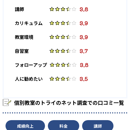
大学の合格実績
3.8
講師
-
-
東京大学
京都大学
3.9
カリキュラム
-
-
大阪大学
北海道大学
3.9
教室環境
-
-
東北大学
古屋大学
3.7
自習室
-
-
九州大学
一橋大学
3.8
フォローアップ
-
-
東京工業大学
筑波大学
3.5
人に勧めたい
-
-
神戸大学
東京外国語大学
-
-
横浜国立大学
金沢大学
個別教室のトライのネット調査での口コミ一覧
-
-
大阪公立大学
千葉大学
成績向上
料金
講師
-
-
東京都立大学
古屋市立大学