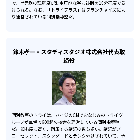
で、単元別の理解度が測定可能な学力診断を10分程度で受
けられる。なお、「トライプラス」はフランチャイズによ
-
金城学院中学校
り運営されている個別指導塾だ。
高校の合格実績
-
-
灘高校
筑波大学付属高校
鈴木孝一・スタディスタジオ株式会社代表取
締役
-
-
開成高校
慶應義塾高校
-
青山学院高校
-
早稲田大学高等学院
-
明治大学附属明治高校
個別教室のトライは、ハイジのCMでおなじみのトライグ
ループが直営で600超の校舎を運営している個別指導塾
-
-
学習院高等部
法政大学高校
だ。知名度も高く、所属する講師の数も多い。講師がプ
ロ、セレクト、スタンダードとランク分けされていて、予