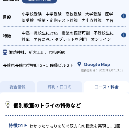
小学校受験
中学受験
高校受験
大学受験
医学
部受験
授業・定期テスト対策
内申点対策
学習
習慣の定着
総合型選抜(旧AO)対策
推薦入試対
策
中高一貫校生に対応
学校別特化対策
国公立大対策
授業の振替可能
私大対策
不登校生に
共
通テスト対策
対応
学習にPC・タブレットを利用
英検(英語検定)対策
漢検(漢字検
オンライン
定)対策
対応
1科目から受講可能
数学特化対策
英語・英会話特化対策
季節講習のみの受講
その他科目別特化対策
可
発達障害の子どもに対応
自習室あり
諏訪神社、新大工町、市役所駅
Google Map
長崎県長崎市伊勢町２-１ 佐藤ビル２Ｆ
最終更新日： 2022/12/07 13:35
総合情報
評判・口コミ
コース・料金
個別教室のトライの特徴など
特徴
01
わかったつもりを防ぐ双方向の授業を実現し、1回