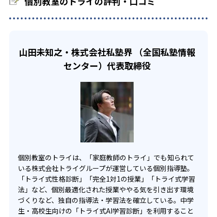
個別教室のトライの評判・口コミ
-
-
る。これによって、勉強目標達成まで最短距離の学習が実
慶應義塾普通部
早稲田中学校
べきかをカリキュラムで可視化してくれるので、超効率的
現可能となっている。
に勉強を進めることができる。
-
渋谷教育学園渋谷中学校
-
西大和学園中学校
山田未知之・株式会社私塾界 （全国私塾情報
センター）代表取締役
-
洛南高等学校附属中学校
-
東大寺学園中学校
-
神戸女学院中学部
-
-
六甲学院中学校
須磨学園中学校
個別教室のトライは、「家庭教師のトライ」でも知られて
-
-
東海中学校
南山中学校女子部
いる株式会社トライグループが運営している個別指導塾。
「トライ式性格診断」「完全1対1の授業」「トライ式学習
-
-
滝中学校
愛知中学校
法」など、個別最適化された授業ややる気を引き出す環境
づくりなど、独自の指導法・学習法を確立している。中学
-
-
生・高校生向けの「トライ式AI学習診断」を利用すること
海陽中学校
古屋中学校