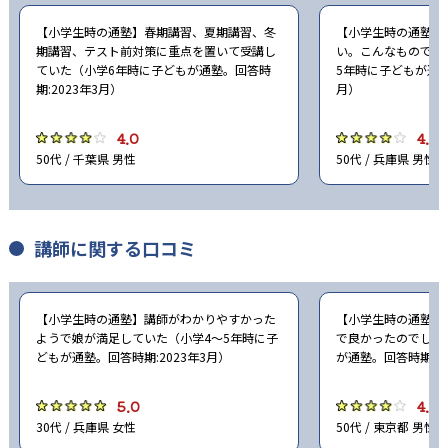
-
-
法政大学
関西学院大学
【小学生時の通塾】春期講習、夏期講習、冬
【小学生時の通塾】
期講習、テスト前対策に重点を置いて受講し
い。こんなものでは
ていた（小学6年時に子どもが通塾。回答時
5年時に子どもが通塾
-
-
関西大学
日本大学
期:2023年3月）
月）
-
-
東洋大学
駒沢大学
4.0
4.0
50代 / 千葉県 男性
50代 / 兵庫県 男性
-
-
専修大学
京都産業大学
-
-
近畿大学
甲南大学
講師に関する口コミ
-
龍谷大学
【小学生時の通塾】講師がわかりやすかった
【小学生時の通塾】
※合格年の明記はなし
ようで娘が満足していた（小学4〜5年時に子
で良かったのでしょ
どもが通塾。回答時期:2023年3月）
が通塾。回答時期:20
他、多数合格、実績は累計
5.0
4.0
30代 / 兵庫県 女性
50代 / 東京都 男性