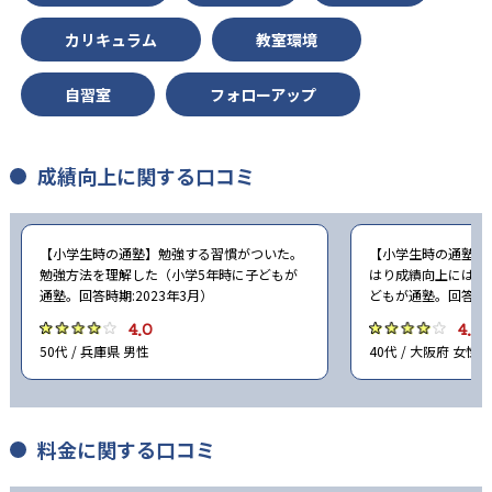
カリキュラム
教室環境
-
-
京都府立大学
岡山大学
自習室
フォローアップ
-
-
広島大学
信州大学
-
-
三重大学
横浜市立大学
成績向上に関する口コミ
-
-
慶應義塾大学
早稲田大学
【小学生時の通塾】勉強する習慣がついた。
【小学生時の通塾】
-
-
同志社大学
立命館大学
勉強方法を理解した（小学5年時に子どもが
はり成績向上にはな
通塾。回答時期:2023年3月）
どもが通塾。回答時期
-
-
南山大学
上智大学
4.0
4.0
50代 / 兵庫県 男性
40代 / 大阪府 女性
-
-
東京理科大学
学習院大学
-
-
明治大学
青山学院大学
料金に関する口コミ
-
-
立教大学
中央大学