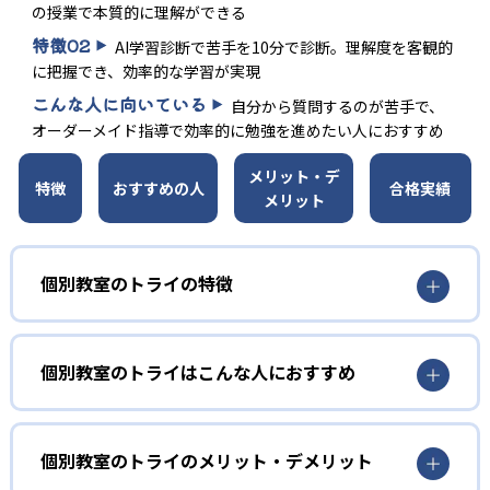
の授業で本質的に理解ができる
特徴
02
AI学習診断で苦手を10分で診断。理解度を客観的
に把握でき、効率的な学習が実現
こんな人に向いている
自分から質問するのが苦手で、
オーダーメイド指導で効率的に勉強を進めたい人におすすめ
メリット・デ
特徴
おすすめの人
合格実績
メリット
個別教室のトライの特徴
01
選び抜かれた講師による1:1の双方向授業
個別教室のトライはこんな人におすすめ
個別教室のトライではまず独自に開発した性格診断を実施
自分から質問するのが苦手な人向け
し、子どもの性格に合った講師をマッチングする。これに
個別教室のトライの授業は講師が一方的に解説をして生徒
個別教室のトライのメリット・デメリット
よって子どもに最適なアプローチでの指導が可能となって
が聞く授業ではなく、講師が説明した内容を生徒に説明し
いる。