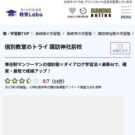
塾・学習塾TOP
長崎県の学習塾
長崎市の学習塾
諏訪神社駅の学習塾
個別教室のトライ 諏訪神社前校
専任制マンツーマンの個別塾×ダイアログ学習法×最新AIで、確
実・最短で成績アップ！
3.7
（
54件
）
2023年3月調査。
小学校高学年の個別指導塾アンケート調査方法
を参照