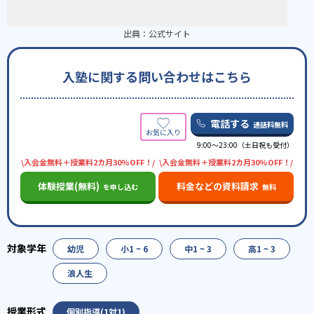
出典：
公式サイト
入塾に関する問い合わせはこちら
電話する
通話料無料
9:00～23:00（土日祝も受付）
\入会金無料＋授業料2カ月30%OFF！/
\入会金無料＋授業料2カ月30%OFF！/
体験授業(無料)
料金などの資料請求
を申し込む
無料
幼児
小1 ~ 6
中1 ~ 3
高1 ~ 3
浪人生
個別指導(1対1)