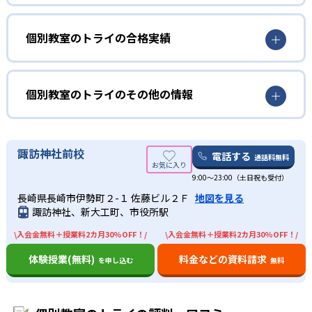
てもらい、正しく理解しているかどうかを確認する形で進
どんなメリットがある？
またオリジナルのダイアログ学習法は双方向の指導法で、
んでいく。
講師が指導した内容を生徒に説明してもらう。これによっ
個別教室のトライのメリットは、高品質なマンツーマン授
個別教室のトライの合格実績
たとえマンツーマン指導だとしても、うまく質問を言葉に
て本人も気づかないような「わかったつもり」を防ぐこと
業が受けられる点。教育業界大手だからこそ蓄積されたノ
できずに「わかった」と言ってしまったり、質問したくても
ができ、授業での理解度を大幅にアップできる。さらに毎
ウハウがあり、実績に基づいた高品質な授業を受けられ
個別教室のトライの合格実績は？
自分からできなかったりする生徒も多い。こうした生徒と
回1対1の対話の中で授業内容を反復し、学んだことを確実
る。学生講師、社員講師にかかわらず厳選した人材を採用
個別教室のトライは、サイトでは各教室の合格実績は公開
個別教室のトライのその他の情報
講師間の理解の認識の差を埋められる指導をしているのが
に定着させる学習法も行われている。
しており、その中から子どもと相性のいい講師を紹介して
していない。志望校への実績があるかどうかは、通う予定
魅力。1回の授業で本質的に理解できるので、わかったつも
もらえる。
02
の教室に問い合わせたい。
りになったまま単元が進んでいくよりも効率的に学習を進
各教室サイトに合格者の声が載っているので参考にした
また学習サポートも手厚く、充実している。講師とは別に
AI学習診断を基にした専用カリキュラムで効率
めることができる。
い。
中学校の合格実績
教育プランナーも、子どものメンタルケアや定期面談を実
諏訪神社前校
的に学習
電話する
通話料無料
プロが立てた効率的カリキュラムで勉強したい人向
施している。受験情報の提供などもしてくれ、目標達成に
け
9:00～23:00（土日祝も受付）
-
-
向けてきめ細かいサポートを受けられる。
開成中学校
麻布中学校
成績アップに欠かせない苦手科目の診断をわずか10分で可
長崎県長崎市伊勢町２-１ 佐藤ビル２Ｆ
地図を見る
能にした、トライ式AI学習診断が受けられる。AIによる客
どんなデメリットがある？
目標達成のために勉強する際には、目標に向かって勉強計
諏訪神社、新大工町、市役所駅
-
-
灘中学校
桜蔭中学校
観的な弱点分析の結果を基に、プロの教育プランナーが子
画を立てることが重要。しかし勉強計画の立て方を知らな
デメリットについては特に見当たらない。
ども専用の学習カリキュラムを作成。教育プランナーは地
い子どもも多く、無理なスケジュールになったり途中で挫
\入会金無料＋授業料2カ月30%OFF！/
\入会金無料＋授業料2カ月30%OFF！/
-
-
元の受験情報や学校事情にも精通しているので、その子に
雙葉中学校
女子学院中学校
折してしまったりしがちになる。
体験授業(無料)
料金などの資料請求
を申し込む
無料
最適な学習内容を提示してくれる。
個別教室のトライでは、AI学力診断によって客観的に苦手
-
-
筑波大学付属中学校
武蔵中学校
専用カリキュラムによって現状と目標の差が明確になり、
科目を判定できる。それを基に指導実績豊富な教育プラン
「今何を勉強するべきか」を具体的に把握することができ
ナーが、地元の受験情報なども踏まえて、いつなにをする