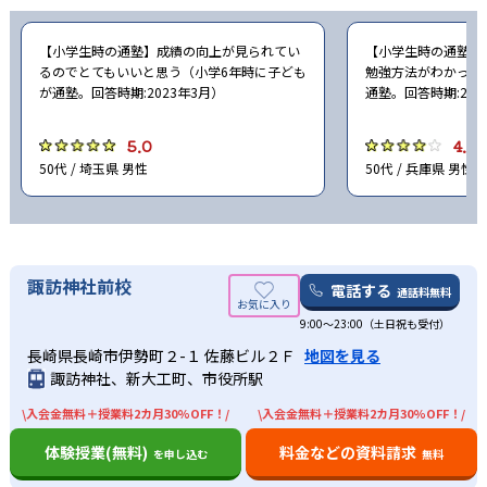
【小学生時の通塾】成績の向上が見られてい
【小学生時の通塾】
るのでとてもいいと思う（小学6年時に子ども
勉強方法がわかった
が通塾。回答時期:2023年3月）
通塾。回答時期:202
5.0
4.0
50代 / 埼玉県 男性
50代 / 兵庫県 男性
諏訪神社前校
電話する
通話料無料
9:00～23:00（土日祝も受付）
長崎県長崎市伊勢町２-１ 佐藤ビル２Ｆ
地図を見る
諏訪神社、新大工町、市役所駅
\入会金無料＋授業料2カ月30%OFF！/
\入会金無料＋授業料2カ月30%OFF！/
体験授業(無料)
料金などの資料請求
を申し込む
無料