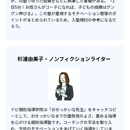
が、同塾で培った経験をもとに執筆した書籍がある。『1
以上を達成できなかった場合は、その後の1学期間（3カ
日5分！お母さんがコーチになれば、子どもの成績はグン
月）の授業料が無料となる。※英語は保証対象外
グン伸びる』。この塾が重視するモチベーション管理のポ
イントがまとめられているため、入塾検討の参考になるだ
ろう。
杉浦由美子・ノンフィクションライター
ナビ個別指導学院は「おせっかいな先生」をキャッチコピ
ーとして、おせっかいなまでの面倒見のよさ、褒める指導
を心がける個別指導塾です。コーチングの手法を取り入
れ、生徒のモチベーションをあげていく指導をしていま