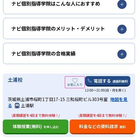
ナビ個別指導学院はこんな人におすすめ
小学生
学習習慣の定着をしたい子ども向け
ナビ個別指導学院のメリット・デメリット
小学生については、学習習慣を定着させたい、苦手科目を
どんなメリットがある？
なくしたい、という子どもに向いている。コーチングのテ
クニックにより、やる気を引き出して、勉強に取り組む姿
ナビ個別指導学院のメリットは、手頃な授業料で個別指導
ナビ個別指導学院の合格実績
勢づくりを手助けする。開校時間中は自習室を無料でいつ
を受けられること。学校の授業の補習や定期テストの対策
でも利用が可能で、自宅では集中して勉強できない子ども
のほか、集団塾では理解度が足りない場合に利用するとい
ナビ個別指導学院の合格実績は？
にとっても便利だ。
った利用法もできる。
ナビ個別指導学院は、サイトでは合格実績は公開していな
土浦校
電話する
通話料無料
中学生
また、教室数が700以上あり、駅前に教室を構えていること
い。志望校への実績があるかどうかは、通う予定の教室に
も多い。自習室も用意しているので、利用しやすい個別指
12:00～21:00(日・月を除く)
問い合わせたい。
学校の成績を伸ばしたい子ども向け
導塾といえるだろう。
出典：ナビ個別指導学院
茨城県土浦市桜町1丁目17-15 三和桜町ビル303号室
地図を見
他、多数合格
ナビ個別指導学院で最も強みがあるのが中学生の学校での
る
土浦駅
中学生については、地域の中学校の定期テスト対策にきめ
※2022年3月、当社調べ
01
ほめる指導でやる気をアップ
成績アップだ。「＋20点の成績保証」などを謳うなど、中
細かく対応しており、成績保証制度もあるのが特徴だ。
\夏期講習を4回まで無料体験！/
\夏期講習を4回まで無料体験！/
学校の定期テストの成績アップについてはノウハウを持っ
どんなデメリットがある？
ており、中学校ごとの細やかな対応を心がけている。
ナビ個別指導学院の講師は、子どもの小さな頑張りを見逃
体験授業(無料)
料金などの資料請求
を申し込む
無料
さず、ほめることで、子どものやる気を引き出すという学
ナビ個別指導学院は、小学生コースの場合、基本はオリジ
高校生
習方針をとっている。勉強のやり方が分からずに勉強嫌い