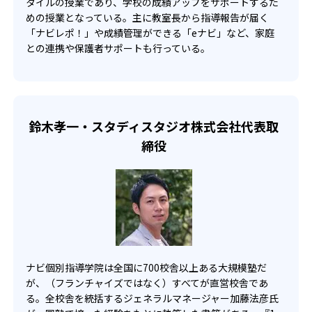
タイルの授業であり、学校の成績アップをサポートするた
02
めの授業となっている。主に教室長から指導報告が届く
オリジナルテキストは教科書の出版社別に作成
「ナビレポ！」や成績管理ができる「eナビ」など、家庭
との連携や保護者サポートも行っている。
テキストは生徒に合わせて、オリジナル教材を用意。特
に、小学生の算数と中学生6科目については、自社で作った
テキスト「ナビスタ」を使用している。教科書の出版社別
に作っているため、学校の定期テスト対策に向いている。
問題は基礎から応用問題まで用意しており、反復学習に適
鈴木孝一・スタディスタジオ株式会社代表取
した仕様となっている。
締役
03
成績保証制度（中学生）がある
学校の定期テストでの成績アップを保証する制度がある。
中学生が対象で、中学1年の12月から中学3年生の4月まで
に入会した生徒が対象。
定期テストの点数が、60点未満で入会の場合、受講教科
が1教科で＋20点以上
ナビ個別指導学院は全国に700校舎以上ある大規模塾だ
が、（フランチャイズではなく）すべてが直営校舎であ
60点以上で入会の場合、その教科が80点以上
る。全校舎を統括するジェネラルマネージャー加藤法彦氏