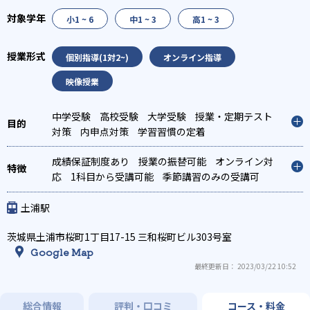
小1 ~ 6
中1 ~ 3
高1 ~ 3
個別指導(1対2~)
オンライン指導
映像授業
中学受験
高校受験
大学受験
授業・定期テスト
対策
内申点対策
学習習慣の定着
成績保証制度あり
授業の振替可能
オンライン対
応
1科目から受講可能
季節講習のみの受講可
自習室あり
土浦駅
茨城県土浦市桜町1丁目17-15 三和桜町ビル303号室
Google Map
最終更新日： 2023/03/22 10:52
総合情報
評判・口コミ
コース・料金