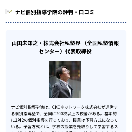
ナルテキストによる授業が中心となる。書店で売っている
自分のペースで勉強した生徒向け
であった子どもでも、個別指導で解き方をマスターし、問
書籍や、他塾のテキストによる授業ができない場合があ
ナビ個別指導学院の評判・口コミ
題が解けたらほめることで、勉強が楽しくなる。やる気が
る。詳細は各教室に問い合わせよう。
子ども一人ひとりに合わせた学習カリキュラム・勉強方法
アップすることで、勉強・授業にどんどん前向きに取り組
を組み立てることができるので、自分のペースで勉強でき
また、科目数が比較的少なめ。小学生「算国英」、中学生
むように促している。
る。高校コースは、映像・個別授業の両方の授業を用意。
「数英国（理社は、テスト前対策を実施）」、高校生「数
学習計画については、教室長が全ての生徒の担任となり、
英」となっており、幅広い科目をすべて受けたい場合には、
映像授業は、志望校や弱点にあわせてコンテンツを選択
計画を策定。以下のような授業サイクルを繰り返す。
山田未知之・株式会社私塾界 （全国私塾情報
制限がある。
し、自分のペースで進めることで、受験対策ができる。個
センター）代表取締役
個別授業（1vs2で、講師の授業を受ける）
別授業は、学校の授業の予習・復習、一人では解けない問
題などについて質問できるので、自分の弱点を克服でき
演習（自分で問題を解く）
る。
確認・やり直し（答え合わせをして先生と内容を確
認。基本を理解していないと判断した場合は、前の
単元へさかのぼり、繰り返し教える）
自習による反復学習（間違えた問題や類題は宿題で
ナビ個別指導学院は、CKCネットワーク株式会社が運営す
とき直し。さらに、覚えた単元は家庭学習や自習室
る個別指導塾で、全国に700校以上の校舎がある。基本的
で、最低でも3回（小学生は2回）は繰り返し解くこ
に1対2の個別指導を行っており、授業は予習方式になって
とで、学力の定着を図る）
いる。予習方式とは、学校の授業を先取りして学習するス