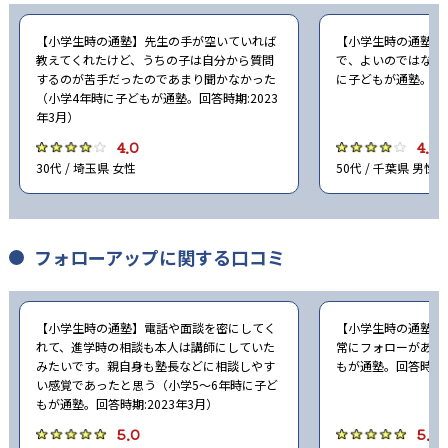
【小学生時の通塾】先生の手が空いていれば
【小学生時の通塾】
教えてくれたけど、うちの子は自分から質問
で、よいのではない
するのが苦手だったのであまり聞かなかった
に子どもが通塾。回答
（小学4年時に子どもが通塾。回答時期:2023
年3月）
4.0
4.0
30代 / 埼玉県 女性
50代 / 千葉県 男性
フォローアップに関する口コミ
【小学生時の通塾】電話や面談を密にしてく
【小学生時の通塾】
れて、進学時の相談も本人は講師にしていた
常にフォローがあっ
みたいです。親自身も塾長などに相談しやす
もが通塾。回答時期:2
い感覚であったと思う（小学5〜6年時に子ど
もが通塾。回答時期:2023年3月）
5.0
5.0