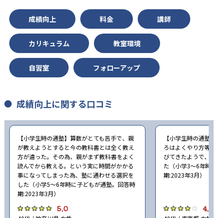
成績向上
料金
講師
カリキュラム
教室環境
自習室
フォローアップ
成績向上に関する口コミ
【小学生時の通塾】算数がとても苦手で、親
【小学生時の通塾】
が教えようとすると今の教科書とは全く教え
ろはよくやり方等を
方が違った。その為、親がまず教科書をよく
びてきたようで、自
読んでから教える。という実に時間がかかる
た（小学3〜6年時
事になってしまった為、塾に通わせる選択を
期:2023年3月）
した（小学5〜6年時に子どもが通塾。回答時
期:2023年3月）
5.0
4.0