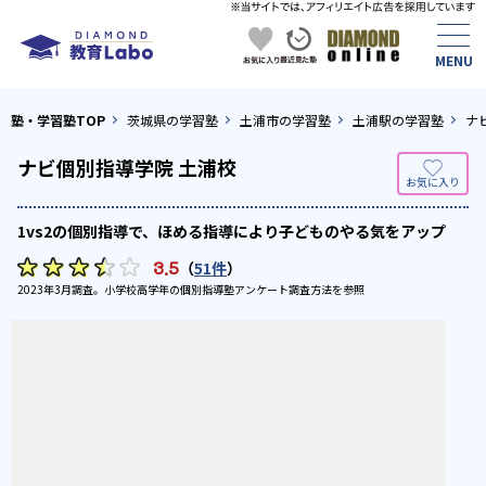
塾・学習塾TOP
茨城県の学習塾
土浦市の学習塾
土浦駅の学習塾
ナ
ナビ個別指導学院 土浦校
1vs2の個別指導で、ほめる指導により子どものやる気をアップ
3.5
（
51件
）
2023年3月調査。
小学校高学年の個別指導塾アンケート調査方法
を参照