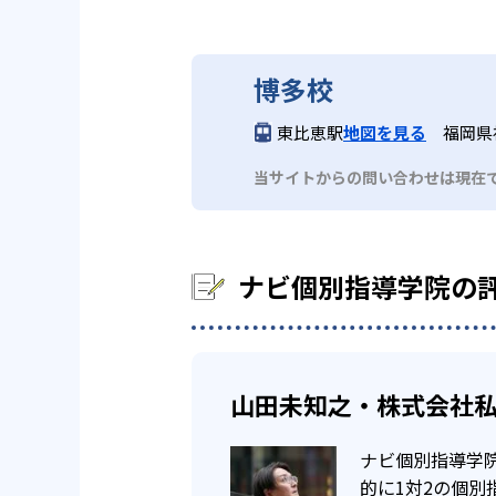
ナビ個別指導学院の合格実
繰り返し教える）
ストの成績アップについてはノウ
また、教室数が700以上あり、
るだろう。
ナビ個別指導学院は、サイトでは
自習による反復学習（間違
い。
博多校
自分のペースで
高校生
学生は2回）は繰り返し解
中学生については、地域の中学校
東比恵駅
地図を見る
福岡県
子ども一人ひとりに合わせた学習
他、多数合格
02
オリジナル
スは、映像・個別授業の両方の授
※2022年3月、当社調べ
どんなデメリットがある？
当サイトからの問い合わせは現在
映像授業は、志望校や弱点にあわ
テキストは生徒に合わせて、オリ
ナビ個別指導学院は、小学生コー
の授業の予習・復習、一人では解
ビスタ」を使用している。教科書
のテキストによる授業ができない
ナビ個別指導学院の
で用意しており、反復学習に適し
また、科目数が比較的少なめ。小
03
成績保証制
おり、幅広い科目をすべて受けた
山田未知之・株式会社私
学校の定期テストでの成績アップ
徒が対象。
ナビ個別指導学院
的に1対2の個