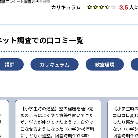
導塾アンケート調査方法
を参照
3.5
カリキュラム
人
ネット調査での口コミ一覧
講師
カリキュラム
教室環境
手
【小学生時の通塾】塾の宿題を通い始
【小学生時
書
めのころはよくやり方等を聞いてきた
コロコロ変
親
が、学力が伸びてきたようで、自分で
ったり悪か
こなせるようになった（小学3〜6年時
ない（小学5
っ
に子どもが通塾。回答時期:2023年3
回答時期:20