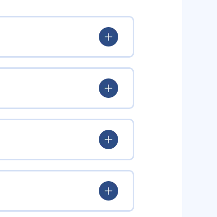
出典：ナビ個別指導学院
を引き出すという学習方針をとっ
し、問題が解けたらほめること
うに促している。
る。コーチングのテクニックによ
ルを繰り返す。
でいつでも利用が可能で、自宅で
や定期テストの対策のほか、集団
場合は、前の単元へさかのぼり、
」などを謳うなど、中学校の定期テ