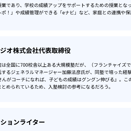
満で入会の場合、受講教科が1教科で＋20点以上
授業であり、学校の成績アップをサポートするための授業とな
レポ！」や成績管理ができる「eナビ」など、家庭との連携や保
科が80点以上
その後の1学期間（3カ月）の授業料が無料となる。※英語は
タジオ株式会社代表取締役
院は全国に700校舎以上ある大規模塾だが、（フランチャイズ
括するジェネラルマネージャー加藤法彦氏が、同塾で培った経
母さんがコーチになれば、子どもの成績はグングン伸びる』。こ
まとめられているため、入塾検討の参考になるだろう。
クションライター