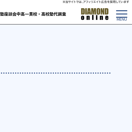
塾
座談会
中高一貫校・高校
塾代調査