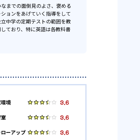
いなまでの面倒見のよさ、褒める
ーションをあげていく指導をして
公立中学の定期テストの範囲を教
用しており、特に英語は各教科書
3.6
室環境
3.6
習室
3.6
ォローアップ