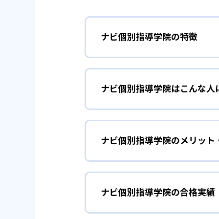
ナビ個別指導学院の特徴
01
ほめる指導
ナビ個別指導学院はこんな人
ナビ個別指導学院の講師は、子ど
ている。勉強のやり方が分からず
学習習慣の定着
小学生
で、勉強が楽しくなる。やる気が
ナビ個別指導学院のメリット
小学生については、学習習慣を定
学習計画については、教室長が全
り、やる気を引き出して、勉強に
は集中して勉強できない子どもに
どんなメリットがある？
個別授業（1vs2で、講師
ナビ個別指導学院の合格実績
ナビ個別指導学院のメリットは、
学校の成績を伸
中学生
演習（自分で問題を解く）
塾では理解度が足りない場合に利
確認・やり直し（答え合わ
ナビ個別指導学院で最も強みがあ