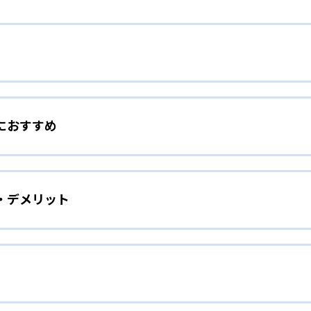
でやる気をアップ
におすすめ
もの小さな頑張りを見逃さず、ほめることで、子どものやる気
に勉強嫌いであった子どもでも、個別指導で解き方をマスター
をしたい子ども向け
アップすることで、勉強・授業にどんどん前向きに取り組むよ
・デメリット
着させたい、苦手科目をなくしたい、という子どもに向いてい
ての生徒の担任となり、計画を策定。以下のような授業サイク
取り組む姿勢づくりを手助けする。開校時間中は自習室を無料
とっても便利だ。
の授業を受ける）
手頃な授業料で個別指導を受けられること。学校の授業の補習
ばしたい子ども向け
用するといった利用法もできる。
せをして先生と内容を確認。基本を理解していないと判断した
るのが中学生の学校での成績アップだ。「＋20点の成績保証