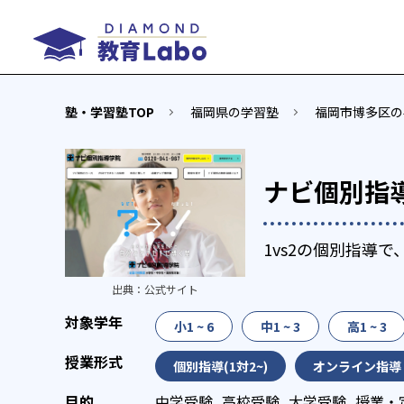
塾・学習塾TOP
福岡県の学習塾
福岡市博多区の
ナビ個別指
1vs2の個別指導
出典：
公式サイト
小1 ~ 6
中1 ~ 3
高1 ~ 3
個別指導(1対2~)
オンライン指導
中学受験
高校受験
大学受験
授業・