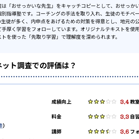
院は「おせっかいな先生」をキャッチコピーとして、おせっか
個別指導塾です。コーチングの手法を取り入れ、生徒のモチベ
の生徒が多く、内申点をあげるための対策を得意とし、地元の
ど手厚く学習をフォローしています。オリジナルテキストを使
ストを使った「先取り学習」で理解度を深められます。
ネット調査での評価は？
3.4
成績向上
教
3.3
料金
自
件
）
3.6
講師
フ