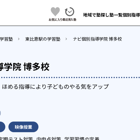
地域で塾探し
塾一覧
個別指導
学習塾
東比恵駅の学習塾
ナビ個別指導学院 博多校
導学院 博多校
で、ほめる指導により子どものやる気をアップ
映像授業
定期テスト対策
内申点対策
学習習慣の定着