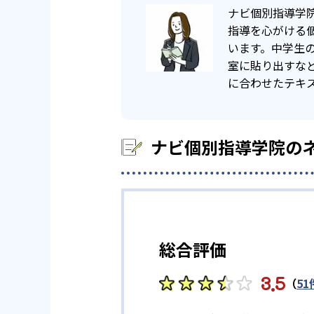
ナビ個別指導学
指導を心がける
います。中学生
室に貼り出すな
に合わせたテキ
ナビ個別指導学院の
総合評価
3.5
（
51