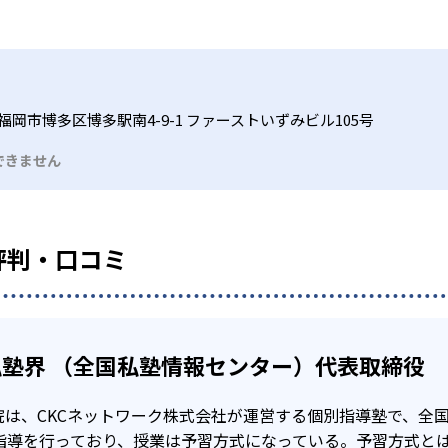
績は？
ハウを持っており、中学校ごとの細やかな対応を心がけている
駅前に教室を構えていることも多い。自習室も用意しているので
合格実績は公開していない。志望校への実績があるかどうかは
えた問題や類題は宿題でとき直し。さらに、覚えた単元は家庭
勉強した生徒向け
くことで、学力の定着を図る）
の定期テスト対策にきめ細かく対応しており、成績保証制度も
福岡市博多区博多駅南4-9-1 ファーストいずみビル105号
カリキュラム・勉強方法を組み立てることができるので、自分
テキストは教科書の出版社別に作成
業を用意。
できません
せてコンテンツを選択し、自分のペースで進めることで、受験
ジナル教材を用意。特に、小学生の算数と中学生6科目につい
スの場合、基本はオリジナルテキストによる授業が中心となる
けない問題などについて質問できるので、自分の弱点を克服で
の出版社別に作っているため、学校の定期テスト対策に向いて
場合がある。詳細は各教室に問い合わせよう。
評判・口コミ
た仕様となっている。
学生「算国英」、中学生「数英国（理社は、テスト前対策を実
度（中学生）がある
い場合には、制限がある。
塾界 （全国私塾情報センター）代表取締役
を保証する制度がある。中学生が対象で、中学1年の12月から
は、CKCネットワーク株式会社が運営する個別指導塾で、全国
別指導を行っており、授業は予習方式になっている。予習方式と