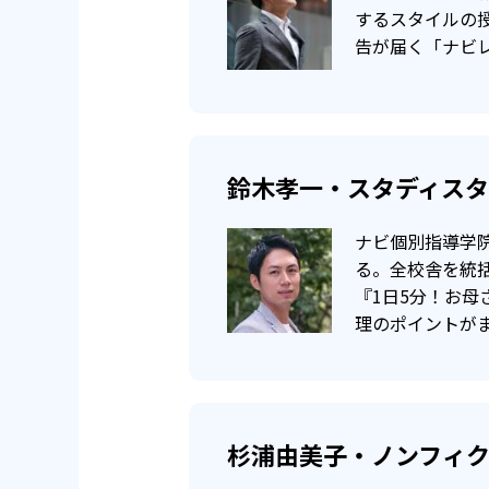
定期テストの点数が、60点未
するスタイルの
告が届く「ナビ
60点以上で入会の場合、その教
以上を達成できなかった場合は、
鈴木孝一・スタディス
ナビ個別指導学
る。全校舎を統
『1日5分！お
理のポイントが
杉浦由美子・ノンフィ