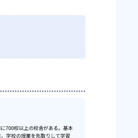
。
、利用しやすい個別指導塾といえ
、通う予定の教室に問い合わせた
学習や自習室で、最低でも3回（小
あるのが特徴だ。
のペースで勉強できる。高校コー
対策ができる。個別授業は、学校
ては、自社で作ったテキスト「ナ
。書店で売っている書籍や、他塾
きる。
いる。問題は基礎から応用問題ま
施）」、高校生「数英」となって
中学3年生の4月までに入会した生
に700校以上の校舎がある。基本
は、学校の授業を先取りして学習