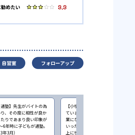
3.3
に勧めたい
自習室
フォローアップ
の通塾】先生がバイトの為
【小学生時の通塾】最初は楽しく通
わり、その度に相性が良か
ていましたが、コロナ禍でリモート
ったりであまり良い印象が
業になり、モチベーションが下がっ
〜6年時に子どもが通塾。
いったように思います。多少の成績
23年3月）
上に役立ったと思いますが目立って