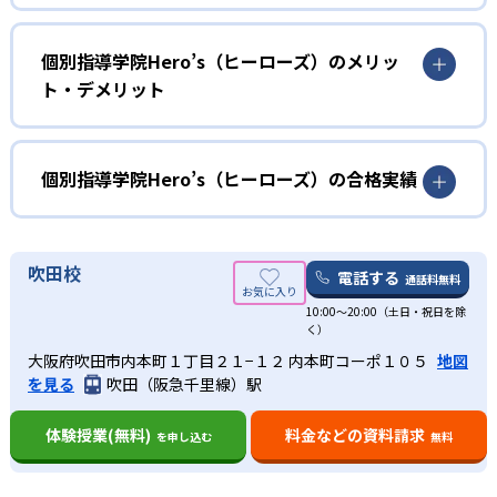
小学生
学習を習慣化したい人におすすめ
個別指導学院Hero’s（ヒーローズ）のメリッ
ト・デメリット
小学生については、勉強する習慣を身に付け、勉強の大切
さを知りたい人に向いている。小学生は6つのコースが用意
どんなメリットがある？
されており、学びたい科目に即して選択することが可能。
漢検や数検、英検などの資格対策講座も用意されている。
ヒーローズの最大のメリットは価格の安さである。1コマ
個別指導学院Hero’s（ヒーローズ）の合格実績
1100円から受講できるのは低価格である。費用を抑えたい
子どもの勉強する環境づくりとして、自習室も開放してい
人には、かなり魅力的ではないか。
個別指導学院Hero’s（ヒーローズ）の合格実績は？
る。また、中学受験を控えている生徒も対策コースがある
ので、私立に希望の方もおすすめである。
成績保証があるのもありがたい。定期テストでのある基準
ホームページに公開されている10期生の合格情報を記載す
吹田校
電話する
通話料無料
出典：個別指導学院Hero’s（ヒーローズ）
を満たせなければ、1学期間授業料が無料になる。もし頑張
る。
中学生
った結果、良い点数が取れなくても保証されるので、安心
10:00～20:00（土日・祝日を除
高校の合格実績
部活動と両立し、テストの成績を上げたい人におす
01
く）
して通うことができる。
すめ
家計に優しく低価格で通える学習塾
大阪府吹田市内本町１丁目２１−１２ 内本町コーポ１０５
地図
また時間や曜日も自由に選べるのもメリットの1つ。部活や
-
-
を見る
吹田（阪急千里線）駅
希望ヶ丘高校
横浜瀬谷高校
曜日や時間を自分の都合で選べるので、部活動と両立する
習い事に応じて、自分の好きな時間に通うことができるの
個別指導学院Hero’sの最大の強みは、低価格で通える点が
ことが可能。また、苦手な科目のみ受講し、テストの点数
で、生活スタイルにあった勉強時間を選択できる。
一番の特徴だ。1コマ1100円から学ぶことができるので、
-
-
体験授業(無料)
料金などの資料請求
霧が丘高校
旭高校
を申し込む
無料
アップも狙えるのが魅力的である。
学年によるが、漢検や数検、英検など資格の勉強コースも
金銭的に負担が少ない。自分の苦手な科目のみ受講するこ
テスト期間時には、自習室を利用して、積極的に勉強する
充実している。中学受験や高校受験の対策コースもあるの
とができる。
-
-
藤沢総合高校
綾瀬西高校