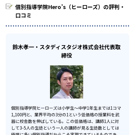
環境も整っている。高校受験対策も行われるので、気軽に
で、カリキュラムを作成し、一人一人にあった勉強スタイ
また、授業料が安いだけでなく、中学生のみだが成績保証
個別指導学院Hero’s（ヒーローズ）の評判・
相談でき、希望の学校を目指せるのが強みである。
ルを確立してくれる。
も強みの1つ。入塾後、2学期以内の学校のテストで、1回以
-
-
藤沢工科高校
横浜旭陵高校
口コミ
どんなデメリットがある？
高校生
上次の基準を満たすことができなければ、その次の1学期間
月謝が無料になる。入塾する前のテストの点数が以下の基
-
-
日本大学藤沢高校
横浜隼人高校
自分のペースでコツコツ頑張りたい人におすすめ
デメリットを挙げるとすれば、先生を選べないところであ
準の場合になる。
る。個別指導の学習塾では、指名制を導入しているところ
高校生では、自分の希望に応じたカリキュラムを作れるの
-
-
もあるが、ヒーローズでは指名制度のサービスはない。担
60点未満ならば、＋20点以上。
藤嶺藤沢高校
横浜商科大学高校
が強みである。一人一人にあった勉強スタイルの提案を
鈴木孝一・スタディスタジオ株式会社代表取
当の先生と合わない可能性も出てくるだろう。
し、効率的な勉強方法を確立する。また、志望校に合わせ
60点以上ならば、80点以上。
締役
-
横浜清風高校
また、正社員の人に教えてもらえない可能性がある。講師
たカリキュラムを作成し、合格への道筋を教えてくれるの
のレベルにばらつきがあり、理解しづらいこともあるかも
で、受験に対する情報をたくさん得ることもできる。
※ただし、以下の条件を満たさなければいけない。
-
-
相模女子大学高等部
柏木学園高校
しれない。
英語以外の科目で、週4回通っていること。
春、夏、秋の特別講習に通っていること。
宿題忘れ、欠席、遅刻、振替が授業日の日数の1/5以下であ
※合格年の明記はなし
ること。
事情があって学校に通っていない人は対象外。
個別指導学院ヒーローズは小学生〜中学1年生までは1コマ
これらの条件を満たす人は、成績保証対象。絶対的に点数
1,100円と、業界平均の3分の1という低価格の授業料を武
を上げられる自信があるからこその保証となっている。
器に校舎数を伸ばしている。この低価格は、講師1人に対
して3-5人の生徒という一人の講師が見る生徒数としては
02
極端に多い個別指導だからこそ実現できているものであ