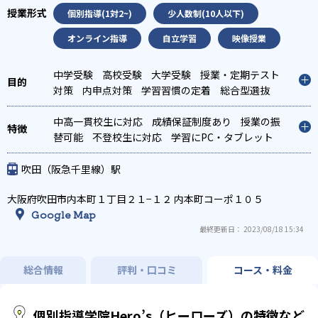
個別指導(1対2~)
少人数制(10人以下)
オンライン指導
自立学習
映像授業
中学受験
高校受験
大学受験
授業・定期テスト
対策
内申点対策
学習習慣の定着
総合型選抜
(旧AO)対策
推薦入試対策
学校別特化対策
国公
立大対策
中高一貫校生に対応
私大対策
共通テスト対策
成績保証制度あり
授業の振
替可能
不登校生に対応
学習にPC・タブレット
を利用
オンライン対応
1科目から受講可能
季
節講習のみの受講可
発達障害の子どもに対応
自
吹田（阪急千里線）駅
習室あり
大阪府吹田市内本町１丁目２１−１２ 内本町コーポ１０５
Google Map
最終更新日： 2023/08/18 15:34
総合情報
評判・口コミ
コース・料金
個別指導学院Hero’s（ヒーローズ）の特徴など