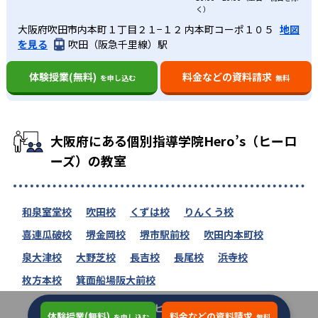
く）
大阪府吹田市内本町１丁目２１−１２ 内本町コーポ１０５
地図
を見る
吹田（阪急千里線）駅
体験授業(無料)
料金などの資料請求
を申し込む
無料
大阪府にある個別指導学院Hero’s（ヒーロ
ーズ）の教室
和泉室堂校
吹田校
くずは校
りんくう校
喜連瓜破校
堺金岡校
堺市駅前校
吹田内本町校
泉大津校
大野芝校
長吉校
長尾校
浜寺校
枚方本校
箕面船場阪大前校
個別指導学院Hero’s（ヒーローズ）の教室一
体験授業(無料)
料金などの資料請求
を申し込む
無料