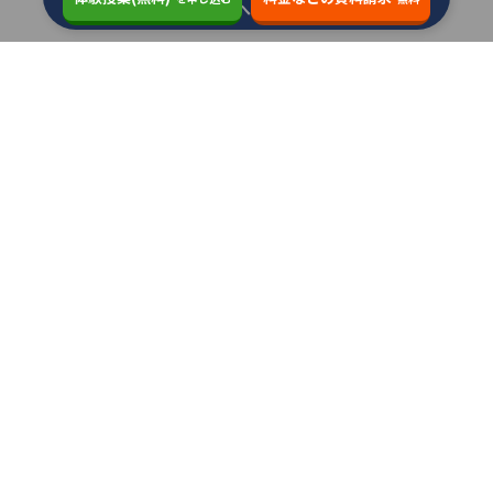
覧へ
類似の塾ブランドを探す
個別指導の明光義塾
3.6
個別指導塾なら森塾
3.4
関西個別指導学院