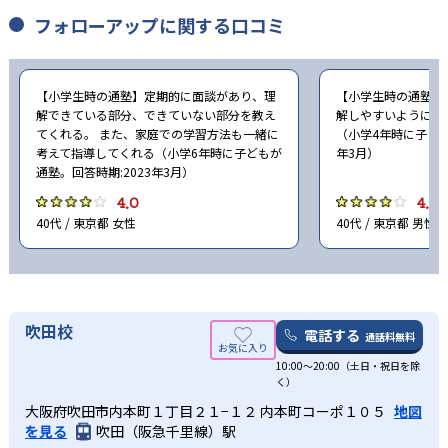
フォローアップに関する口コミ
【小学生時の通塾】定期的に面談があり、理
【小学生時の通塾】
解できている部分、できていない部分を教え
解しやすいようにか
てくれる。 また、家庭での学習方法も一緒に
（小学4年時に子ども
考えて指導してくれる（小学6年時に子どもが
年3月）
通塾。回答時期:2023年3月）
4.0
4.0
40代 / 東京都 女性
40代 / 東京都 男性
吹田校
電話する
通話料無料
10:00～20:00（土日・祝日を除
く）
大阪府吹田市内本町１丁目２１−１２ 内本町コーポ１０５
地図
を見る
吹田（阪急千里線）駅