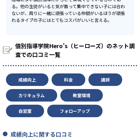
部活や習い事と両立することができる
る。他の生徒がいると気が散って集中できない子には合わ
ないが、周りに一緒に頑張っている仲間がいるほうが頑張
部活や習い事で時間に縛りがある人でも、通いたい時間を
れるタイプの子にはとてもコスパがいいと言える。
相談して決めることが可能。希望の時間に通えるので、自
分のライフスタイルに合った時間を選択できる。ご両親の
送迎時間の都合にも合わせられるのが良い点である。
個別指導学院Hero’s（ヒーローズ）のネット調
03
査での口コミ一覧
オリジナル学力判定テストが受けられる
オリジナル学力模試を受けることで、テストごとに自分の
得意不得意を知ることができる。このオリジナル学力模試
成績向上
料金
講師
を受けて、自分に合った最適な学習カリキュラムを作成
し、テストの点数アップを図ることも可能。
カリキュラム
教室環境
自習室
フォローアップ
成績向上に関する口コミ