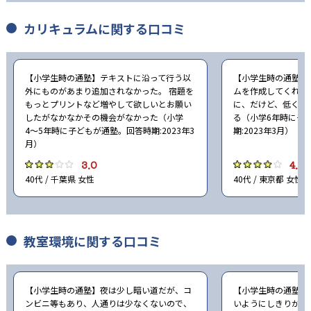
カリキュラムに関する口コミ
【小学生時の通塾】テキストに沿って行う以
【小学生時の通塾】
外にものがあまり追加されなかった。 宿題を
ムを作成してくれて
もっとプリントなど増やして欲しいとお願い
に、だけど、低くな
したがなかなかその機会がなかった（小学
る（小学6年時に子
4〜5年時に子どもが通塾。回答時期:2023年3
期:2023年3月）
月）
3.0
4.0
40代 / 千葉県 女性
40代 / 東京都 女性
教室環境に関する口コミ
【小学生時の通塾】夜は少し暗い道だが、コ
【小学生時の通塾】
ンビニ等もあり、人通りは少なくないので、
いようにしきりがあ