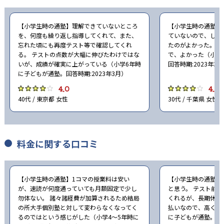
【小学生時の通塾】理解できていないところ
【小学生時の通塾】
を、何度も繰り返し指導してくれて、また、
ていないので、しっ
忘れた頃にも再度テスト等で確認してくれ
たのがよかった。塾
る。 テストの点数が大幅に伸びたわけではな
で、よかった（小学
いが、成績が確実に上がっている（小学6年時
回答時期:2023年3
に子どもが通塾。回答時期:2023年3月）
4.0
4.0
40代 / 東京都 女性
30代 / 千葉県 女性
料金に関する口コミ
【小学生時の通塾】1コマの授業料は安い
【小学生時の通塾】
が、速読が何度通っていても月額固定で少し
と思う。 テスト前
勿体ない。 諸々諸経費が加算されるため結局
くれるが、長期休み
の所大手個別塾と対して変わらなくなってく
払いなので、高く感
るのではという感じがした（小学4〜5年時に
に子どもが通塾。回答