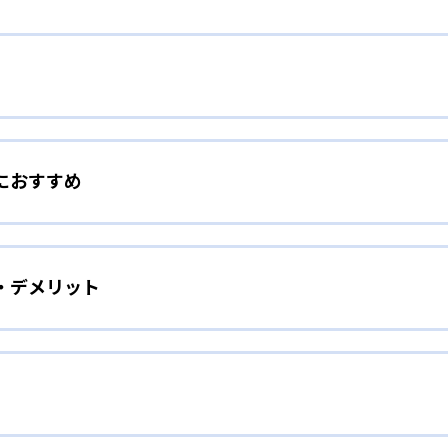
でやる気をアップ
におすすめ
もの小さな頑張りを見逃さず、ほめることで、子どものやる気
に勉強嫌いであった子どもでも、個別指導で解き方をマスター
をしたい子ども向け
アップすることで、勉強・授業にどんどん前向きに取り組むよ
・デメリット
着させたい、苦手科目をなくしたい、という子どもに向いてい
ての生徒の担任となり、計画を策定。以下のような授業サイク
取り組む姿勢づくりを手助けする。開校時間中は自習室を無料
とっても便利だ。
の授業を受ける）
手頃な授業料で個別指導を受けられること。学校の授業の補習
ばしたい子ども向け
用するといった利用法もできる。
せをして先生と内容を確認。基本を理解していないと判断した
るのが中学生の学校での成績アップだ。「＋20点の成績保証