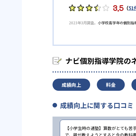
3.5
（
51
2023年3月調査。
小学校高学年の個別指
ナビ個別指導学院の
成績向上
料金
成績向上に関する口コミ
【小学生時の通塾】算数がとても苦
で、親が教えようとすると今の教科