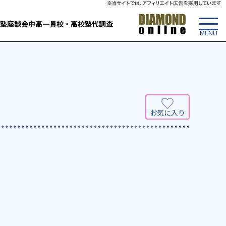
塾
座談会
中高一貫校・高校
塾代調査