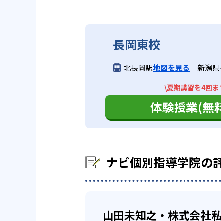
ナビ個別指導学院の合格実
繰り返し教える）
ストの成績アップについてはノウ
また、教室数が700以上あり、
るだろう。
ナビ個別指導学院は、サイトでは
自習による反復学習（間違
い。
自分のペースで
高校生
長岡東校
学生は2回）は繰り返し解
中学生については、地域の中学校
子ども一人ひとりに合わせた学習
他、多数合格
北長岡駅
地図を見る
新潟県
02
オリジナル
スは、映像・個別授業の両方の授
※2022年3月、当社調べ
どんなデメリットがある？
\夏期講習を4回ま
映像授業は、志望校や弱点にあわ
テキストは生徒に合わせて、オリ
ナビ個別指導学院は、小学生コー
体験授業(無料
の授業の予習・復習、一人では解
ビスタ」を使用している。教科書
のテキストによる授業ができない
で用意しており、反復学習に適し
また、科目数が比較的少なめ。小
03
成績保証制
おり、幅広い科目をすべて受けた
ナビ個別指導学院の
学校の定期テストでの成績アップ
徒が対象。
山田未知之・株式会社私