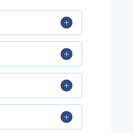
出典：ナビ個別指導学院
を引き出すという学習方針をとっ
し、問題が解けたらほめること
うに促している。
る。コーチングのテクニックによ
ルを繰り返す。
でいつでも利用が可能で、自宅で
や定期テストの対策のほか、集団
場合は、前の単元へさかのぼり、
」などを謳うなど、中学校の定期テ