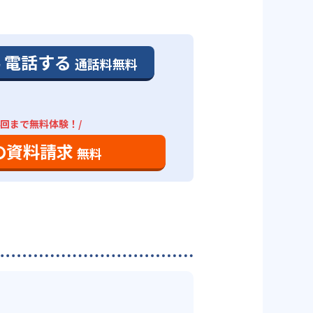
。
、利用しやすい個別指導塾といえ
、通う予定の教室に問い合わせた
学習や自習室で、最低でも3回（小
電話する
通話料無料
あるのが特徴だ。
のペースで勉強できる。高校コー
4回まで無料体験！/
対策ができる。個別授業は、学校
ては、自社で作ったテキスト「ナ
。書店で売っている書籍や、他塾
の資料請求
無料
きる。
いる。問題は基礎から応用問題ま
施）」、高校生「数英」となって
中学3年生の4月までに入会した生