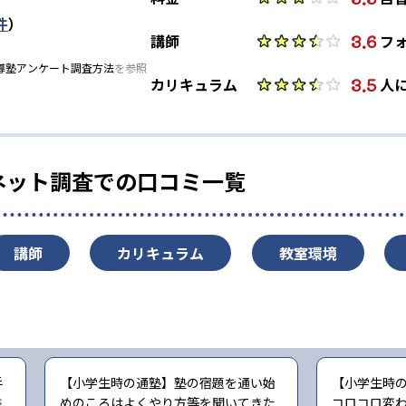
件
）
3.6
講師
フ
導塾アンケート調査方法
を参照
3.5
カリキュラム
人
ネット調査での口コミ一覧
講師
カリキュラム
教室環境
手
【小学生時の通塾】塾の宿題を通い始
【小学生時
書
めのころはよくやり方等を聞いてきた
コロコロ変