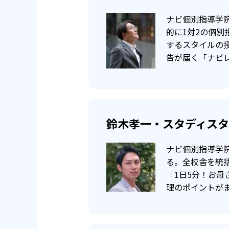
定期テストの点数が、60点未
ナビ個別指導学院
60点以上で入会の場合、その教
的に1対2の個
するスタイルの
以上を達成できなかった場合は、
告が届く「ナビ
鈴木孝一・スタディス
ナビ個別指導学
る。全校舎を統
『1日5分！お
理のポイントが