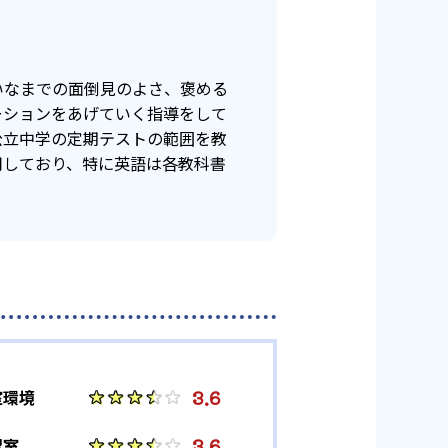
いなまでの面倒見のよさ、褒める
ーションをあげていく指導をして
公立中学の定期テストの範囲を教
用しており、特に英語は各教科書
3.6
室環境
3.6
習室