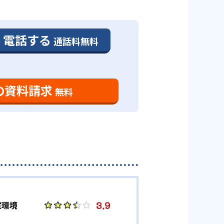
ひとりの目的や現在の学習の状
おける成績保証制度を取り入れて
」という人であっても両立した通
的・性格を把握した担任の講師
免除するというものだ。適用条件が
を公開している。
電話する
通話料無料
が高まり、モチベーションや自信
-
の「個別指導報告書」では、担任
日大豊山中学校
の資料請求
無料
スタイルは、学校の授業に先駆け
組む態度はどうだったのか」「理
いうものだ。定期テスト前まで
りが気になる保護者のニーズに応
ている。中高生の体格に合わせて
を採用。また、いつでも自由に使
たい」という生徒のニーズにも応
3.9
室環境
、他にライバルがいない環境とな