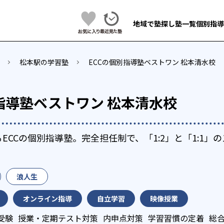
地域で塾探し
塾一覧
個別指導
松本駅の学習塾
ECCの個別指導塾ベストワン 松本清水校
指導塾ベストワン 松本清水校
ECCの個別指導塾。完全担任制で、「1:2」と「1:1」
浪人生
オンライン指導
自立学習
映像授業
受験
授業・定期テスト対策
内申点対策
学習習慣の定着
総合