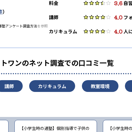
-
-
-
阪大学
早稲田大学
慶應大学
の向上が期待できない可能性がある。
3.6
料金
自
件
）
4.0
講師
フ
導塾アンケート調査方法
を参照
4.0
カリキュラム
人
ストワンのネット調査での口コミ一覧
講師
カリキュラム
教室環境
【小学生時の通塾】個別指導で子供の
【小学生時