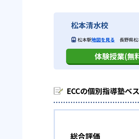
ECCベストワンの学習プランは
ECCベストワンは、成績を伸ば
況、また他の習い事といった条件
ECCベストワンでは、担当講師
いる。この制度は、定期テストに
ECCベストワンでは、公式サイ
塾が可能となっている。
が、一貫性を持って適切に指導す
設定されているため、詳細につい
松本清水校
中学校の合格実績
保護者サポートを重視した
・予習型学習で学習のモチベーシ
03
予習型の授
松本駅
地図を見る
長野県松
ECCベストワンでは予習型の学
-
ECCベストワンでは保護者に対
開成中学校
のアップにつながる。
体験授業(無料
ECCベストワンでは、生徒たち
講師が生徒の授業中の様子を詳し
て学習範囲の予習を行うことで、
解度は高いのか」といったことが
・こだわりの学習環境
に、宿題や対策授業などで同じ単
高校の合格実績
えている。
ECCベストワンでは、生徒が落
大きめかつ高級感のある学習机を
ECCの個別指導塾ベ
用できる自習スペースも用意し、
-
北野高校
浦
えている。
どんなデメリットがある？
大学の合格実績
ECCベストワンのデメリットは
総合評価