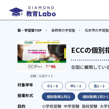
塾・学習塾TOP
長野県の学習塾
松本市の学習塾
ECCの個別
全国に展開している
出典：
公式サイト
小1 ~ 6
中1 ~ 3
高1 ~ 3
個別指導(1対1)
個別指導(1対2~)
小学校受験
中学受験
高校受験
大学