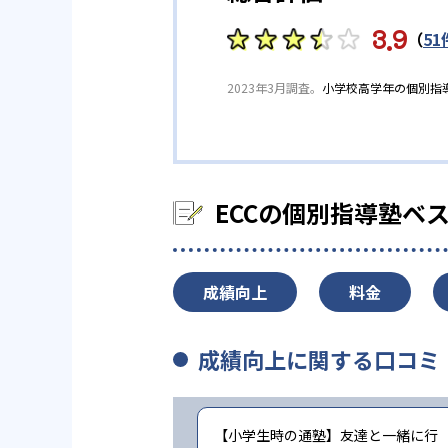
-
京都大学
大
るため、健全な競争心による学力
3.9
（
51
※合格年の明記はなし
2023年3月調査。
小学校高学年の個別指
ECCの個別指導塾ベ
成績向上
料金
成績向上に関する口コミ
【小学生時の通塾】友達と一緒に行