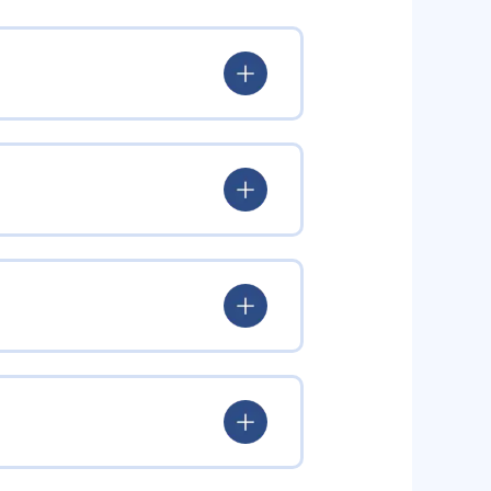
ルとなる。生徒それぞれが持つ希
1人の生徒は「問題の演習→解説」
に自信のない生徒は、厳しく指導
態を避けるためにECCベストワ
習を進めていきたい」という意欲
ッチした学習プランを用意した上
出典：ECCの個別指導塾ベストワン公式サイト
といった要望にも対応している。