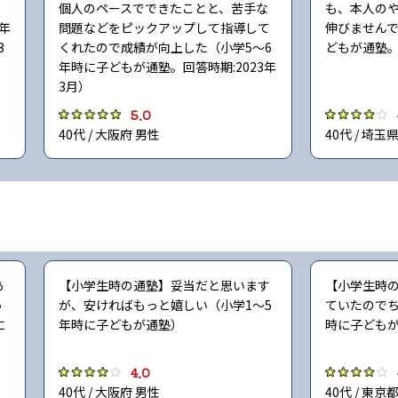
個人のペースでできたことと、苦手な
も、本人の
年
問題などをピックアップして指導して
伸びませんで
3
くれたので成績が向上した（小学5〜6
どもが通塾。
年時に子どもが通塾。回答時期:2023年
3月）
5.0
40代 / 大阪府 男性
40代 / 埼玉
あ
【小学生時の通塾】妥当だと思います
【小学生時
っ
が、安ければもっと嬉しい（小学1〜5
ていたのでち
に
年時に子どもが通塾）
時に子ども
4.0
40代 / 大阪府 男性
40代 / 東京