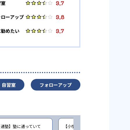
-
法政大学
3.7
習室
3.8
ォローアップ
3.7
に勧めたい
自習室
フォローアップ
の通塾】塾に通っていて
【小学生時の通塾】学校の授業の復