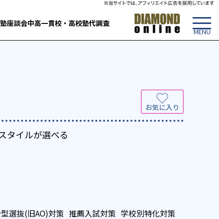
塾
座談会
中高一貫校・高校
塾代調査
のスタイルが選べる
型選抜(旧AO)対策
推薦入試対策
学校別特化対策