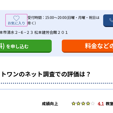
、全てオーダーメイドで作成される。作成に際しては、生徒一人
すことにこだわる個別指導塾であることを示すために、中学生に
を考慮。そのため、「部活動や習い事が忙しくて塾に通えない
が責任を持って指導を行う完全担任制を採用している。生徒の目
おける点数がプラス20点を実現できなかった場合、授業料を
トのページ「合格体験記」の「成功例」として、一部の合格実績
ることで、学力やモチベーションの向上を可能にしている。
ては教室ごとの確認を推奨する。
受付時間：15:00〜20:00(日曜・月曜・祝日は
除く）
い人向け
ョンアップ
業スタイル
本市清水２−６−２３ 松本建労会館２０１
習スタイルを取り入れているため、学校の授業で習う際の理解度
-
-
-
して、毎回の授業内容を「個別指導報告書」で報告している。こ
東海中学校
灘中学校
甲南中学校
)
料金など
を申し込む
の自信を育むために予習型の授業スタイルを導入している。この
く記述。「生徒が学習した内容が何だったのか」「授業に取り
学校での授業が復習になるような学習サイクルの構築を図ると
、家庭でも理解・共有できるものとなっており、生徒の勉強ぶ
元を最大5回まで繰り返し、知識の定着を図っている。
ち着いた雰囲気で勉強に集中できるよう、学習環境にもこだわっ
導入し、イスについても長時間勉強していても疲れにくいもの
ストワンのネット調査での評価は？
「家ではなかなか集中できない」「テスト前に集中して勉強し
-
-
-
和高校
国立高校
早稲田実業高校
4.1
成績向上
教
、個別指導塾の一般的なデメリットということになる。すなわち