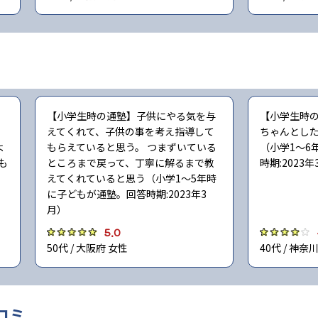
【小学生時の通塾】子供にやる気を与
【小学生時
えてくれて、子供の事を考え指導して
ちゃんとし
よ
もらえていると思う。 つまずいている
（小学1〜6
も
ところまで戻って、丁寧に解るまで教
時期:2023
えてくれていると思う（小学1〜5年時
に子どもが通塾。回答時期:2023年3
月）
5.0
50代 / 大阪府 女性
40代 / 神奈
コミ