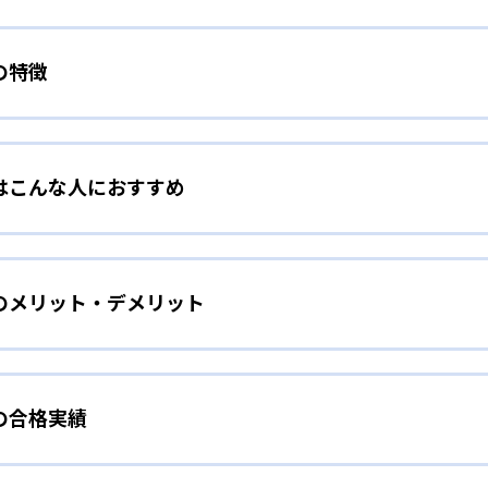
の特徴
ルと1:1スタイルを選べる
はこんな人におすすめ
おいて「1:2スタイル」と「1:1スタイル」を選べる。
向け
人に生徒2人」という形であり、ベストワンの基本的な指導スタイ
成した上で、1人の生徒は「解説→問題の演習」の順で、もう
のメリット・デメリット
極的にほめ、自信をつけてもらうことを第一に考えている。勉強
。
か勉強嫌いにつながってしまうことが、少なくない。こうした事
ん見つけてほめることにより、やる気を引き出し「どんどん学
人に生徒1人」という形で指導を行うスタイルだ。個別の要望にマ
形問題だけをどんどんやりたい」「漢字検定の対策がしたい」
の合格実績
うなメリットがある。
向け
責任を持って指導を行う完全担任制
ワンの合格実績は？