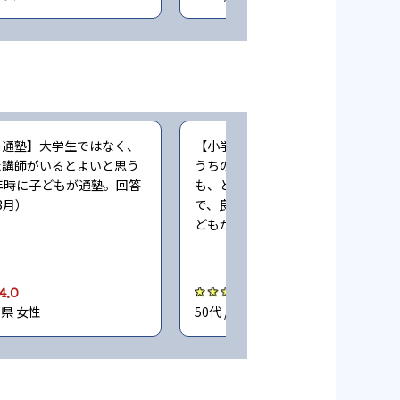
の通塾】大学生ではなく、
【小学生時の通塾】先生にもよるが
た講師がいるとよいと思う
うちの場合はたまたま、そこの塾で
年時に子どもが通塾。回答
も、とても人気の講師に当たったの
年3月）
で、良かったです（小学5〜6年時に
どもが通塾。回答時期:2023年3月）
4.0
4.0
川県 女性
50代 / 兵庫県 男性