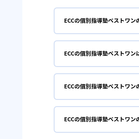
ECCの個別指導塾ベストワン
01
1:2スタイ
ECCの個別指導塾ベストワン
ECCベストワンでは、個別指導に
勉強をやる気になりたい人
「1:2スタイル」は、「講師1
望に合わせて学習プログラムを構
ECCの個別指導塾ベストワン
ECCベストワンでは、生徒を積
の順で、効果的な集中指導を行う
を行うと成績がアップするどころ
ンは、生徒の良いところをたくさ
どんなメリットがある？
「1:1スタイル」は、「講師1
を高めるようにしている。
で指導を行っており、「算数の図
ECCの個別指導塾ベストワン
ECCベストワンには、以下のよ
部活動や習い事が忙しい人
02
担当講師が
・+20点アップ成績保証制度
ECCの個別指導塾ベスト