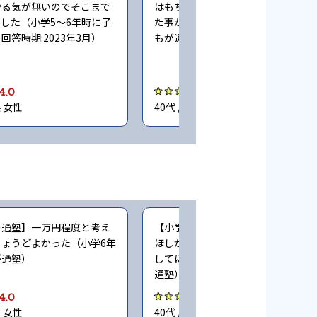
やる気が無いのでそこまで
はもちろんのこと、先取り学習が出
した（小学5〜6年時に子
た事がよかった（小学1〜6年時に子
回答時期:2023年3月）
もが通塾。回答時期:2023年3月）
4.0
4.0
県 女性
40代 / 神奈川県 女性
の通塾】一万円程度と考え
【小学生時の通塾】もう少し安くし
ょうどよかった（小学6年
ほしかった。学力の成果を価格に反
が通塾）
してほしかった（小学6年時に子ど
通塾）
4.0
4.0
都 女性
40代 / 埼玉県 男性