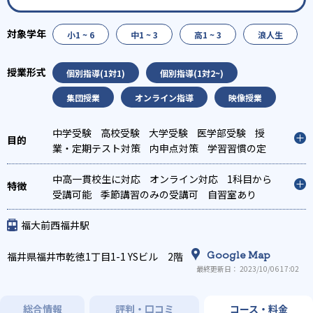
小1 ~ 6
中1 ~ 3
高1 ~ 3
浪人生
個別指導(1対1)
個別指導(1対2~)
集団授業
オンライン指導
映像授業
中学受験
高校受験
大学受験
医学部受験
授
業・定期テスト対策
内申点対策
学習習慣の定
着
総合型選抜(旧AO)対策
推薦入試対策
学校別
特化対策
中高一貫校生に対応
国公立大対策
オンライン対応
私大対策
共通テスト対
1科目から
策
受講可能
英検(英語検定)対策
季節講習のみの受講可
漢検(漢字検定)対策
自習室あり
数
学特化対策
その他科目別特化対策
福大前西福井駅
Google Map
福井県福井市乾徳1丁目1-1 YSビル 2階
最終更新日： 2023/10/06 17:02
総合情報
評判・口コミ
コース・料金