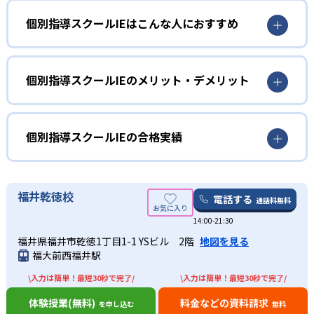
個別指導スクールIEはこんな人におすすめ
小学生
意欲を高めて、勉強を習慣化したい人向け
個別指導スクールIEのメリット・デメリット
小学生は、勉強の意欲を高めて、習慣化したい人に向いて
どんなメリットがある？
いる。診断テストを行うことで、生徒自身の勉強方法を確
立し、生徒のやる気を引き出すことが可能。また、学力診
個別指導スクールIEの最大のメリットは、診断テストがあ
個別指導スクールIEの合格実績
断テストでは、自分の理解度も可視化されるので、小さな
るところである。学力診断と個性診断で生徒自身のやる気
子どもでも自分に何が足りないかがわかりやすい。
を引き出す。自分の性格を知り、どこが理解できていない
個別指導スクールIEの合格実績は？
か可視化することで、勉強するための意欲を上げられる。
中学生
合格実績は、各校舎によって違う。記載されている校舎も
福井乾徳校
電話する
通話料無料
また、自由に時間や曜日、科目、回数を選べるのも魅力
あれば、記載されていない校舎もある。近くの校舎へ資料
部活動と両立して、学校のテストで点数を上げたい
的。習い事の両立を図れるので、自分のライフスタイルに
14:00-21:30
請求して確認してほしい。
人向け
合わせられる。1:1、1:2の担任制なので、子どものわからな
出典：個別指導スクールIE
福井県福井市乾徳1丁目1-1 YSビル 2階
地図を見る
ここでは、東京都にある東大和校の合格実績を記載する。
い部分を講師の先生も熟知し指導してくれる環境が整って
中学生では、部活動との両立を図り、コツコツ勉強して結
福大前西福井駅
01
いる。
中学校の合格実績
果を残したい人に向いている。スクールIEの最大の特徴と
\入力は簡単！最短30秒で完了/
\入力は簡単！最短30秒で完了/
して、自由に時間、曜日、科目、回数が選べるのが魅力。
自由な時間、科目を選び苦手科目を克服
遠方で通えない生徒には、オンラインでの受講も可能。近
部活動で忙しい生徒でも、自由に選択できるので、自分の
-
-
体験授業(無料)
料金などの資料請求
くにスクールIEがなくても受講できるので、わざわざ足を
明治学院中学校
明法中学校
を申し込む
無料