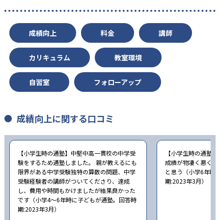
成績向上
料金
講師
カリキュラム
教室環境
自習室
フォローアップ
成績向上に関する口コミ
【小学生時の通塾】中堅中高一貫校の中学受
【小学生時の通塾】
験をするため通塾しました。 親が教えるにも
成績が物凄く悪くて
限界がある中学受験独特の算数の問題、中学
と思う（小学6年時
受験経験者の講師がついてくださり、達成
期:2023年3月）
し、費用や時間もかけましたが結果良かった
です（小学4〜6年時に子どもが通塾。回答時
期:2023年3月）