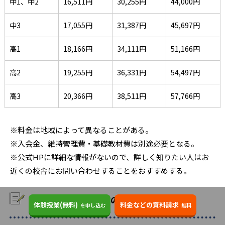
中1、中2
16,511円
30,255円
44,000円
中3
17,055円
31,387円
45,697円
高1
18,166円
34,111円
51,166円
高2
19,255円
36,331円
54,497円
高3
20,366円
38,511円
57,766円
※料金は地域によって異なることがある。
※入会金、維持管理費・基礎教材費は別途必要となる。
※公式HPに詳細な情報がないので、詳しく知りたい人はお
近くの校舎にお問い合わせすることをおすすめする。
個別指導スクールIEのよくある質問
体験授業(無料)
料金などの資料請求
を申し込む
無料