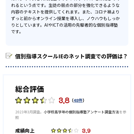
※2023年度 東大和校記載
れるという点です。生徒の弱点の部分を強化できるような
他、多数合格
内容のテキストを提供してくれます。また、コロナ禍より
ずっと前からオンライン授業を導入し、ノウハウもしっか
りとしています。AIやICTの活用の先駆者的な個別指導塾
です。
個別指導スクールIEのネット調査での評価は？
総合評価
3.8
（
48件
）
2023年3月調査。
小学校高学年の個別指導塾アンケート調査方法
を参
照
3.9
成績向上