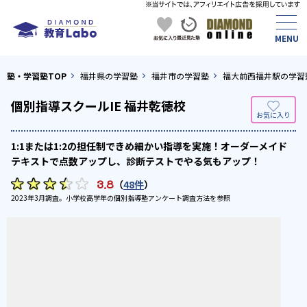
塾・学習塾TOP
福井県の学習塾
福井市の学習塾
福大前西福井駅の学習
個別指導スクールIE 福井乾徳校
1:1または1:2の担任制できめ細かい指導を実施！オーダーメイド
テキストで点数アップし、診断テストでやる気もアップ！
3.8
（
48件
）
2023年3月調査。
小学校高学年の個別指導塾アンケート調査方法
を参照