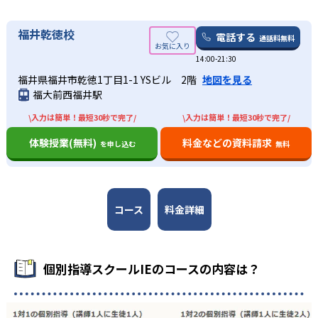
福井乾徳校
電話する
通話料無料
14:00-21:30
福井県福井市乾徳1丁目1-1 YSビル 2階
地図を見る
福大前西福井駅
\入力は簡単！最短30秒で完了/
\入力は簡単！最短30秒で完了/
体験授業(無料)
料金などの資料請求
を申し込む
無料
コース
料金詳細
個別指導スクールIEのコースの内容は？