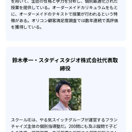
を用いて、生徒の性格と学力を分析し、個別最適化された
くの校舎に確認することをおすすめする。
自分の家の近くにスクールIEがない人でも通うことができ
授業を提供している。オーダーメイドカリキュラムをもと
-
-
東村山高校
国際基督教大学高校
るのが魅力的。インターネットを通して、授業が受けられ
に、オーダーメイドのテキストで授業が行われるという特
る。遠方の方でもスクールIEを受講することが可能。受講
徴がある。オリコン顧客満足度調査では数年連続で高評価
-
-
法政大学高校
錦城高校
できる科目も幅広いので、遠方から通いたい人におすす
を獲得している。
め。
-
拓殖大学第一高校
-
-
明治学院東村山高校
明法高校
鈴木孝一・スタディスタジオ株式会社代表取
-
-
明星学園高校
昭和第一学園高校
締役
-
国立音楽大学附属高校
-
-
立川女子高校
東野高校
他
スクールIEは、やる気スイッチグループが運営するフラン
大学の合格実績
チャイズ主体の個別指導塾だ。200問にも及ぶ設問で子ど