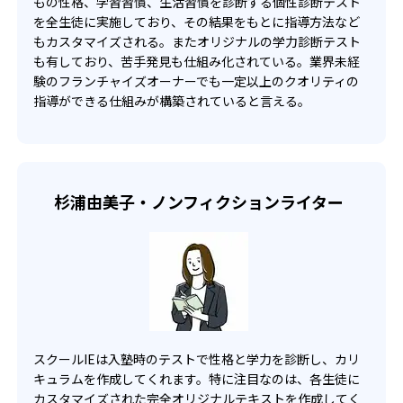
もの性格、学習習慣、生活習慣を診断する個性診断テスト
-
-
を全生徒に実施しており、その結果をもとに指導方法など
関西学院大学
芝浦工業大学
もカスタマイズされる。またオリジナルの学力診断テスト
も有しており、苦手発見も仕組み化されている。業界未経
-
-
日本大学
東洋大学
験のフランチャイズオーナーでも一定以上のクオリティの
指導ができる仕組みが構築されていると言える。
-
-
駒澤大学
専修大学
-
-
女子栄養大学
武蔵野大学
-
-
亜細亜大学
大妻女子大学
杉浦由美子・ノンフィクションライター
-
-
実践女子大学
明星大学
-
-
東京工科大学
帝京大学
-
帝京平成大学
スクールIEは入塾時のテストで性格と学力を診断し、カリ
キュラムを作成してくれます。特に注目なのは、各生徒に
他
カスタマイズされた完全オリジナルテキストを作成してく