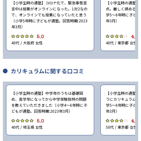
【小学生時の通塾】コロナ化で、緊急事態宣
【小学生時の通塾】
言中は授業がオンラインになった。1対2なの
点。厳しく締めると
で、オンラインでも授業になっていたと思う
学5〜6年時に子ども
（小学5年時に子どもが通塾。回答時期:2023
年3月）
年3月）
5.0
4.0
40代 / 大阪府 女性
40代 / 東京都 女性
カリキュラムに関する口コミ
【小学生時の通塾】中学年のうちは基礎固
【小学生時の通塾】
め、高学年になってから中学受験独特の問題
うにカリキュラムを
を教えていただきました（小学4〜6年時に子
学5〜6年時に子ども
どもが通塾。回答時期:2023年3月）
年3月）
5.0
4.0
40代 / 埼玉県 女性
50代 / 東京都 女性