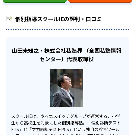
ライフスタイルに合った授業プランを立てられる。
自分の希望する時間や曜日を選択し、習い事と両立できる
運ぶ必要がないのが良い点である。
ことが特徴の1つ。他の習い事があっても、学習時間を確保
また、高校受験を控えている子どもにも、個別指導スクー
-
藤村女子中学校
どんなデメリットがある？
できるのはメリット。
ルIEはおすすめ。志望校に応じて、個別に受験対策が可能
個別指導スクールIEの評判・口コミ
デメリットを挙げるとすれば、講師を選ぶことができない
なので、自分のレベルに応じた対策をしてもらえる。
また、自分の苦手科目だけ克服したいという方にもおすす
点である。相性の合わない先生だと、塾に通うのが苦痛に
め。自分の学びたい科目、回数を選べるので、一人一人の
他
高校生
感じる生徒もいるだろう。熟練した指導者に教えてもらえな
授業プランを選ぶことができる。
高校の合格実績
い可能性もあるので、内容が理解しづらいこともあるだろ
自分の苦手分野を克服し、マイペースに頑張りたい
02
う。
山田未知之・株式会社私塾界 （全国私塾情報
人向け
診断テストで子どものやる気をアップ
-
お茶の水女子大学附属高校
センター）代表取締役
また、個別指導なので、周りのレベルと比較することがで
高校生では、コツコツマイペースで頑張りたい人に向いて
きない。自分が相対的にどれだけできるのか把握しづら
いる。診断テストに加え、生徒の理解度に応じたオリジナ
学力診断テストPCSと個性診断テストETSの2種類を実施し
-
い。
東京工業高等専門学校
ル教材があるので、苦手な単元を克服することが可能。自
ている。「プラス思考」「マイペース」「内気」など、勉
分の苦手な部分を把握し、積極的に勉強のやる気をひきだ
強において必要な性格診断をまず行う。その性格診断から
-
-
八王子東高校
昭和高校
すこともできる。講師も担任制なので、子どもの苦手な部
やる気を出すための授業プランを計画してくれる。
分を理解し、克服できるように手引きしてくれるだろう。
学力診断テストでは、わからないところを可視化し、子ど
-
-
多摩科学技術高校
東大和南高校
また、大学受験のための勉強もできる。スクールIEでは、
も自身がどこでつまずいているかわかるようにしている。
おためしパックとして、90分×4回で3,300円の格安パック
この2点の診断テストで、子どものやる気を引き出すことが
-
-
府中東高校
小平西高校
スクールIEは、やる気スイッチグループが運営する、小学
がある。どのように勉強していくか、知りたい人におすす
可能。
生から高校生を対象にした個別指導塾。「個別診断テスト
め。
03
オンライン個別指導もある
-
-
ETS」と「学力診断テストPCS」という独自の診断ツール
拝島高校
瑞穂農芸高校
ただし、対象外の校舎や行われていない時期もある。お近