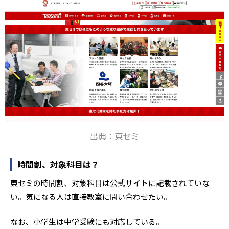
1
10
京都大学
熊本大学
5
5
宮崎大学
長崎大学
1
1
関西学院大学
早稲田大学
3
2
立命館大学
立教大学
29
9
福岡大学
西南学院大学
出典：東セミ
他、多数合格
※2023年実績、公式サイト
時間割、対象科目は？
東セミの時間割、対象科目は公式サイトに記載されていな
い。気になる人は直接教室に問い合わせたい。
なお、小学生は中学受験にも対応している。