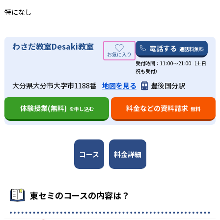
12
大分大学教育学部附属中学校
特になし
14
大分中学校
わさだ教室Desaki教室
電話する
通話料無料
受付時間：11:00～21:00（土日
高校の合格実績
祝も受付）
大分県大分市大字市1188番
地図を見る
豊後国分駅
30
32
上野丘高校
舞鶴高校
体験授業(無料)
料金などの資料請求
を申し込む
無料
38
19
雄城台高校
大分西高校
13
豊府高校
コース
料金詳細
大学の合格実績
東セミのコースの内容は？
6
2
九州大学
東京大学