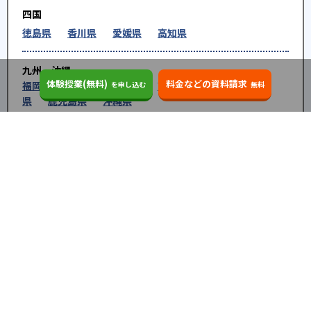
四国
徳島県
香川県
愛媛県
高知県
九州・沖縄
体験授業(無料)
料金などの資料請求
福岡県
佐賀県
長崎県
熊本県
大分県
宮崎
を申し込む
無料
県
鹿児島県
沖縄県
※教育機関、塾・予備校等によるPR情報については、<PR>、<sponsored contents>など
を明示します。また、一部の記事・検索機能において、アフィリエイトプログラム等を利
用した提携機関・企業のサービス紹介を行っています。サービス内容や申し込み方法等に
ついては、リンク先の各サービスのページにある詳細情報を確認してください。
お知らせ