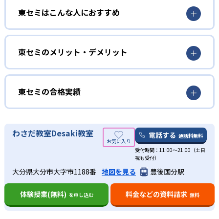
東セミはこんな人におすすめ
東セミの講師はトレーナー研修や模擬授業、プレゼン研修
などの研修を毎週8時間行うプロ講師。研修だけでなく、毎
合宿を通して成績を上げたい人
月のアンケートに書かれた生徒や保護者の声を拾い、生
徒・保護者と向き合った指導を実施している。
東セミには、1泊2日で集中的に学習する「東セミ合宿」
東セミのメリット・デメリット
や、すべての科目に合格するまで帰れない「アタック講
座」などのイベントが豊富。いずれも成績アップや将来を
どんなメリットがある？
考えた企画がなされており、飽きずに学習を進められるだ
東セミは飽きない学習環境を整えている点が最大のメリッ
東セミの合格実績
ろう。小学生は中学受験にも対応。
トである。5教科の学習だけでなく、農業体験や社会見学な
どの実体験を通して楽しく学べる。
東セミの合格実績は？
どんなデメリットがある？
東セミは、合格実績を公式サイトで公開し、合格した学校
わさだ教室Desaki教室
電話する
通話料無料
を多数記載している。合格実績は以下の通りである。
「アタック講座」や「帰れま10」など、根気が必要なイベ
受付時間：11:00～21:00（土日
ントも多い。精神力が鍛えられる反面、苦痛に感じて学習
中学校の合格実績
祝も受付）
意欲が下がる可能性も考えられる。
大分県大分市大字市1188番
地図を見る
豊後国分駅
46
35
豊府中学校
岩田中学校
体験授業(無料)
料金などの資料請求
を申し込む
無料
14
向陽中学校