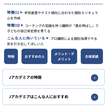
特徴
01
学校進度やテスト傾向に合わせた個別カリキュラ
ムを作成
特徴
02
コーチングの知識を持つ講師が「褒め伸ばし」で
子どもの自己肯定感を育てる
こんな人に向いている
プロ講師による個別指導でやる
気を引き出してほしい人
メリット・デ
特徴
おすすめの人
合格実績
メリット
Jアカデミアの特徴
01
プロ講師が授業の大半を行う、直営の自立指導
Jアカデミアはこんな人におすすめ
塾