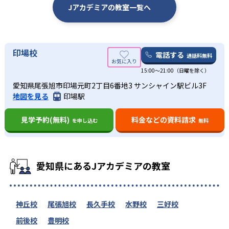
Jアカデミアの教室一覧へ
印場校
電話する
通話料無料
15:00～21:00（日曜を除く）
愛知県尾張旭市印場元町2丁目6番地3 サンシャイン駅ビル3F
地図を見る
印場駅
見学予約(無料)
料金などの資料請求
を申し込む
無料
愛知県にあるJアカデミアの教室
神丘校
尾張旭校
長久手校
水野校
三好校
前後校
豊明校