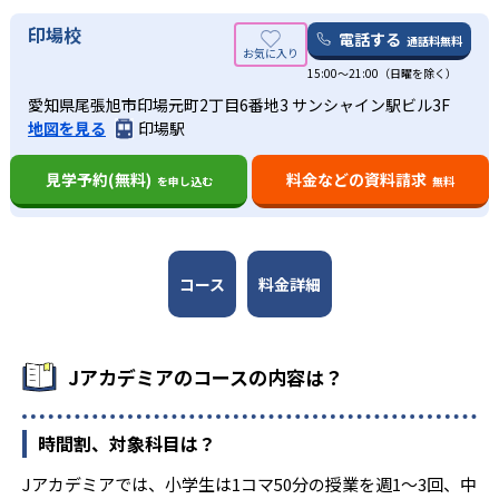
-
-
豊田西高校
刈谷高校
印場校
電話する
通話料無料
-
-
瑞陵高校
桜台高校
15:00～21:00（日曜を除く）
-
-
愛知県尾張旭市印場元町2丁目6番地3 サンシャイン駅ビル3F
横須賀高校
名古屋南高校
地図を見る
印場駅
-
-
名東高校
旭野高校
見学予約(無料)
料金などの資料請求
を申し込む
無料
-
-
昭和高校
春日井高校
-
-
刈谷北高校
知立東高校
コース
料金詳細
-
豊田工科高校
Jアカデミアのコースの内容は？
一部のみ記載
※年度は記載なし。公式サイトより
時間割、対象科目は？
Jアカデミアでは、小学生は1コマ50分の授業を週1～3回、中