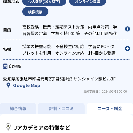
少人数制(10人以下)
オンライン指導
映像授業
高校受験
授業・定期テスト対策
内申点対策
学
習習慣の定着
学校別特化対策
その他科目別特化
対策
授業の振替可能
不登校生に対応
学習にPC・タ
ブレットを利用
オンライン対応
1科目から受講
可能
季節講習のみの受講可
自習室あり
印場駅
愛知県尾張旭市印場元町2丁目6番地3 サンシャイン駅ビル3F
Google Map
最終更新日： 2024/03/19 00:00
総合情報
評判・口コミ
コース・料金
Jアカデミアの特徴など