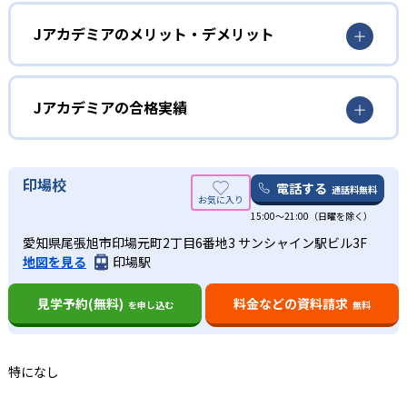
小学生
Jアカデミアでは、プロ講師が授業の大半を行う。学生アル
勉強へのやる気を高めたい子ども向け
Jアカデミアのメリット・デメリット
バイト講師ではなく正社員が授業を担当することで、子ど
も一人ひとりのカリキュラム作成などの準備時間を確保し
Jアカデミアでは、子どものモチベーションアップに力を入
どんなメリットがある？
やすい。学校の進度や学力等に応じて、個別の学習計画を
れている。講師やスタッフ向けの研修で心理学を積極的に
立てられる。
取り入れているのがその一例だ。成長を褒めてもらうこと
Jアカデミアは、学習に時間がかかる子どもも丁寧にサポー
Jアカデミアの合格実績
で自己肯定感を高め、勉強や将来の人生に役立てることが
トする。次のクラスに空きがあれば最大22時30分まで無料
02
できる。まずは勉強の楽しさを実感したい場合にも適して
の授業延長が可能だ。面談時に希望する最大延長時間を伝
Jアカデミアの合格実績は？
褒めて伸ばす方針で自信を高める
いる。
えることで、帰宅時間への配慮も受けられる。
Jアカデミアは、合格実績を公式サイトで公開している。合
印場校
電話する
通話料無料
Jアカデミアでは、心理学やコーチングについて学んだ講師
中学生
Jアカデミアでは、定期テスト対策も充実している。テスト
格実績は以下の通りである。
やスタッフが、子どもを褒めて伸ばす方針だ。成績が低迷
1カ月前から授業のない曜日や土日などを利用して、復習や
15:00～21:00（日曜を除く）
こまめな学習管理が必要な子ども向け
高校の合格実績
するなどして勉強への自信を失っている生徒も受講でき
質問対応などの補習を完全無料で行う。自宅学習がはかど
愛知県尾張旭市印場元町2丁目6番地3 サンシャイン駅ビル3F
る。
Jアカデミアでは、授業の冒頭で確認テストを実施する。前
らなかったり、提出物を塾で完成させたかったりする場合
地図を見る
印場駅
-
-
週の宿題範囲から出題されるため、授業内容の定着度を確
にも便利だ。
旭丘高校
東海高校
03
最大1:6形式で価格を抑える
かめやすい。確認テストで不合格の場合は、授業の延長や
どんなデメリットがある？
見学予約(無料)
料金などの資料請求
を申し込む
無料
補習の設定、カリキュラムの変更などでフォローする。塾
-
-
明和高校
菊里高校
Jアカデミアでは、プロ講師による個別指導を提供しながら
での学習だけでなく、家庭での復習にも力を入れやすい環
Jアカデミアは、講師1名に対して生徒が最大6名同時に受講
も価格を抑えている。最大1:6の個別指導で講師1人あたり
境で、サボりがちな子どもにも役立つ。
する。質問したい内容がたくさんある場合や、生徒の数が
-
-
向陽高校
千種高校
の担当生徒数を増やすことにより、リーズナブルな価格を
特になし
多いと緊張してしまう場合は注意が必要だ。
可能にする仕組みだ。