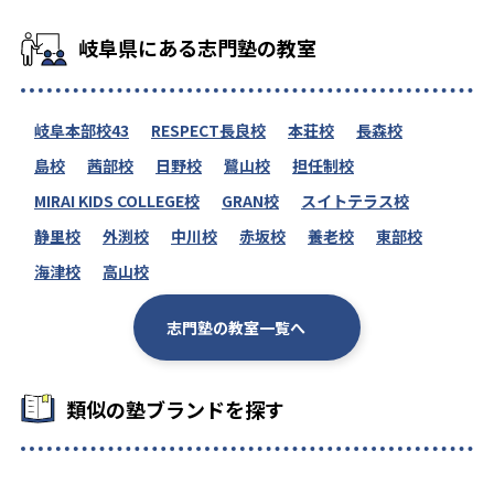
岐阜県にある志門塾の教室
岐阜本部校43
RESPECT長良校
本荘校
長森校
島校
茜部校
日野校
鷺山校
担任制校
MIRAI KIDS COLLEGE校
GRAN校
スイトテラス校
静里校
外渕校
中川校
赤坂校
養老校
東部校
海津校
高山校
志門塾の教室一覧へ
類似の塾ブランドを探す