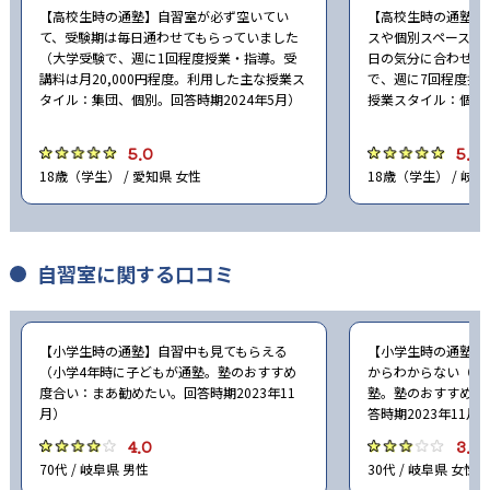
【高校生時の通塾】自習室が必ず空いてい
【高校生時の通塾】
て、受験期は毎日通わせてもらっていました
スや個別スペースな
（大学受験で、週に1回程度授業・指導。受
日の気分に合わせて
講料は月20,000円程度。利用した主な授業ス
で、週に7回程度授
タイル：集団、個別。回答時期2024年5月）
授業スタイル：個別。
5.0
5.0
18歳（学生） / 愛知県 女性
18歳（学生） / 岐阜
自習室に関する口コミ
【小学生時の通塾】自習中も見てもらえる
【小学生時の通塾】
（小学4年時に子どもが通塾。塾のおすすめ
からわからない（小
度合い：まあ勧めたい。回答時期2023年11
塾。塾のおすすめ度
月）
答時期2023年11月
4.0
3.0
70代 / 岐阜県 男性
30代 / 岐阜県 女性