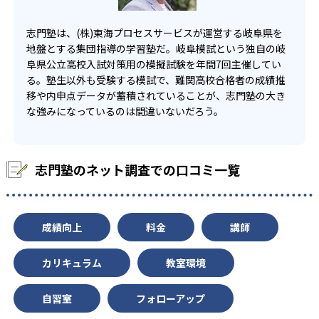
志門塾は、(株)東海プロセスサービスが運営する岐阜県を
地盤とする集団指導の学習塾だ。岐阜模試という独自の岐
阜県公立高校入試対策用の模擬試験を年間7回主催してい
る。塾生以外も受験する模試で、難関高校合格者の成績推
移や内申点データが蓄積されていることが、志門塾の大き
な強みになっているのは間違いないだろう。
志門塾のネット調査での口コミ一覧
成績向上
料金
講師
カリキュラム
教室環境
自習室
フォローアップ