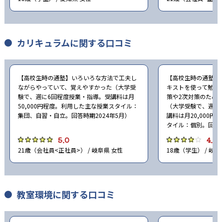
カリキュラムに関する口コミ
【高校生時の通塾】いろいろな方法で工夫し
【高校生時の通塾】
ながらやっていて、覚えやすかった（大学受
キストを使って勉強
験で、週に6回程度授業・指導。受講料は月
策や2次対策のため
50,000円程度。利用した主な授業スタイル：
（大学受験で、週に
集団、自習・自立。回答時期2024年5月）
講料は月20,000
タイル：個別。回答時
5.0
4.0
21歳（会社員<正社員>） / 岐阜県 女性
18歳（学生） / 岐阜
教室環境に関する口コミ