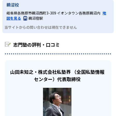
解度を診断・分析。その情報を講師はリアルタイムで把握
志門塾は、高校受験の合格実績を公式サイトで公開し、合
鵜沼校
残しているのだ。
中学受験コースもあるため、受験を検討している子どもに
し、より的確な指導を行う。
格した学校を多数記載している。合格実績は以下の通りで
も向いている。
岐阜県各務原市鵜沼西町3-309 イオンタウン各務原鵜沼内
地
また、内申点アップにこだわり、高校部では推薦入試やAO
ある。
02
徹底した定期テスト対策
図を見る
鵜沼宿駅
入試といった一般入試以外の選択肢も可能としている。学
中学生
高校の合格実績
校ごとに教科書とその進度、レベルにピッタリの対応を行
当サイトからの問い合わせは現在できません
志門塾の中学部では内申点を重要視している。そのため、
学校の内申点を伸ばしたい子ども向け
い、定期テスト対策や進研模試対策などの各テスト対策も
内申点に影響する定期テスト対策を徹底している。まず、
140
115
充実している。
岐阜高校
岐阜北高校
志門塾で最も強みがあるのは、中学生の学校での内申点ア
約1カ月前から対策期間を用意して勉強時間を確保。その期
志門塾の評判・口コミ
どんなデメリットがある？
ップだ。1カ月前からの定期テスト対策や、志門塾オリジナ
間では通常授業とは異なる長時間の特別時間割を組み、テ
66
52
加納高校
岐山高校
ルのテスト対策問題集で定期テストの点数アップを図り、
スト範囲のすべてを再度授業し直す。さらに計2回、過去問
志門塾では、基本的にオリジナルテキストやオリジナルプ
内申点の向上を目指す。また、特に難易度の高い英語と数
演習を行い、得点状況をチェック。結果を見て軌道修正で
リントによる授業が中心となる。書店で売っている書籍
47
165
学を週3回授業することで、学力の定着を図る。
長良高校
大垣北高校
きるようにしている。
や、他塾のテキストによる授業はできない場合がある。詳
高校生
細は各校舎に問い合わせよう。
山田未知之・株式会社私塾界 （全国私塾情報
高校部においても定期テストを大切にしている。高1・高2
127
大垣東高校
では、高校別クラスでレベルに応じた授業を展開。定期テ
段階的に勉強したい生徒向け
センター）代表取締役
また、目標に応じてカリキュラムが設定されるが、カリキ
スト対策を通じて土台を作り上げ、大学入試対策に進む。
ュラム通りに行わなければならない点に窮屈さを感じる恐
高校部は、高1・高2の段階では高校別のクラス編成で、高
高3では志望大学別クラスで入試対策に専念。志望大学別ク
れがある。「この範囲は得意だからサラッと流していい」
他、多数合格
校の進度に合わせた授業を行う。そのため、学校の授業も
ラスによって、仲間・ライバルと競争心を持って集中でき
と感じても、自分のペースでは進められない点がデメリッ
※2023年、公式サイト
無駄にせず、定期テスト対策も行いながら受験対策ができ
る。
トになるだろう。
る。そして、高3では志望大学別クラスになり、共通テスト
対策や二次試験対策など目標に合わせた時間割を作成す
る。東大や京大受験もしっかりサポートできる授業を準備