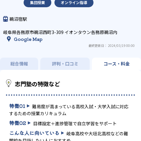
集団授業
オンライン指導
鵜沼宿駅
岐阜県各務原市鵜沼西町3-309 イオンタウン各務原鵜沼内
Google Map
最終更新日： 2024/03/19 00:00
総合情報
評判・口コミ
コース・料金
志門塾の特徴など
特徴
01
難易度が高まっている高校入試・大学入試に対応
するための授業カリキュラム
特徴
02
目標設定＋進捗管理で自立学習をサポート
こんな人に向いている
岐阜高校や大垣北高校などの難
関校を目指したい人におすすめ