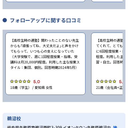
フォローアップに関する口コミ
【高校生時の通塾】関わったことのない先生
【高校生時の通塾】
からも｢頑張ってね、大丈夫だよ｣と声をかけ
てくれて、とてもよ
てもらって、いつも心の支えになっていた
に6回程度授業・指導
（大学受験で、週に1回程度授業・指導。受
程度。利用した主な
講料は月20,000円程度。利用した主な授業ス
習・自立。回答時期2
タイル：集団、個別。回答時期2024年5月）
5.0
5.0
18歳（学生） / 愛知県 女性
21歳（会社員<正社員
鵜沼校
岐阜県各務原市鵜沼西町3-309 イオンタウン各務原鵜沼内
地