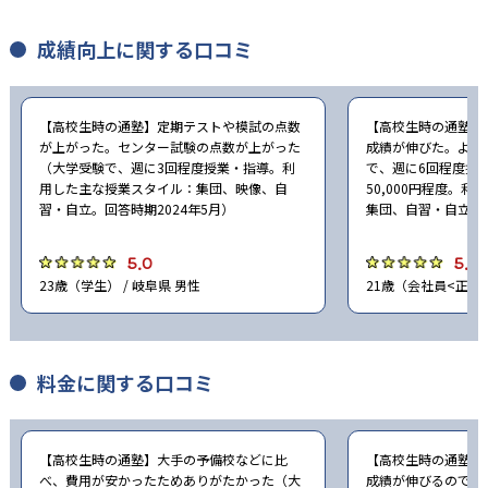
成績向上に関する口コミ
【高校生時の通塾】定期テストや模試の点数
【高校生時の通塾】
が上がった。センター試験の点数が上がった
成績が伸びた。よく
（大学受験で、週に3回程度授業・指導。利
で、週に6回程度授
用した主な授業スタイル：集団、映像、自
50,000円程度。
習・自立。回答時期2024年5月）
集団、自習・自立。回
5.0
5.0
23歳（学生） / 岐阜県 男性
21歳（会社員<正社員
料金に関する口コミ
【高校生時の通塾】大手の予備校などに比
【高校生時の通塾】
べ、費用が安かったためありがたかった（大
成績が伸びるので良