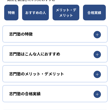
メリット・デ
特徴
おすすめの人
合格実績
メリット
志門塾の特徴
01
入試の先の未来を見据えて
志門塾はこんな人におすすめ
志門塾は自ら問いを設定、自分で考えて判断し、人と協調
しながら答えを導く「自立」を目指している。具体的に
小学生
は、定期テストなどの「短期目標」、高校受験や大学受験
といった「中期目標」、憧れの夢や職業の「長期目標」を
学習習慣を定着させたい子ども向け
志門塾のメリット・デメリット
設定し、目標達成のために勉強を進められているか進捗を
小学生については、学習習慣を定着させたい、基礎学力を
確認する。そして、それぞれの目標に合わせたコースやオ
どんなメリットがある？
身につけたいという子どもに向いている。塾の授業で新単
プション講座を設定することで、目標達成に向けた学習を
元を学習し、その過程で宿題やプリント学習をすること
志門塾のメリットは、地域の情報に精通している点だ。岐
志門塾の合格実績
進める。
で、学習習慣の定着を図る。また、月1回程度のペースで到
阜県、滋賀県を中心に51校舎を展開し、岐阜高校や大垣北
また、志門塾では「atama＋」を導入。最先端のAIシステ
達度テストを行い、達成感を得ることで、継続的に学習す
高校といった難関高校で確かな合格実績を残している。地
志門塾の合格実績は？
ムにより、人間ではまねのできない精密さと速さで学習理
る喜びや知的好奇心を高めることにつながる。
域を絞り、その地域の情報を集約することで、高い実績を