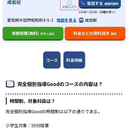
成岩校
にくい可能性があること。また、知多地域を中心とした展
電話する
ていた苦手部分のみならず、無自覚な苦手部分を発見して
通話料無料
-
-
名城大学附属高校
知多翔洋高校
中学生・高校生
開であるため、お住まいの地域に校舎があるかを事前に確
もらえる可能性がある。
14:00〜22:00（日曜を除く）
認しておく必要がある。
定期テストの成績を上げたい人におすすめ
-
-
この面談結果をもとにして、校舎長が成績を伸ばすための
木曽川高校
大府高校
愛知県半田市昭和町4-5-1
地図を見る
成岩駅
オリジナルカリキュラムを作成する。カリキュラム実施中
知多地域に計11校舎を展開する完全個別指導Goodでは、地
も、校舎長と教科指導講師がともに生徒の授業理解度を見
-
-
刈谷高校
横須賀高校
域密着型の塾の強みを活かし、地域の各中学・高校の定期
体験授業(無料)
料金などの資料請求
を申し込む
無料
守りながら、適切にアドバイスする。
テストを研究している。勉強方法のチェックやノートの取
り方まで指導してくれるので、定期テストの成績向上や、
-
-
大谷高校
名古屋南高校
02
内申点アップを目指す人にもおすすめできる。
小学2年生〜高校3年生までの、幅広い年代の全
-
コース
料金詳細
愛知工業大学名電高等学校
科目に対応
完全個別指導Goodでは、小学2年生〜高校3年生までの子ど
大学の合格実績
もが通うことができる。授業の曜日と時間は自分で設定す
完全個別指導Goodのコースの内容は？
ることができるので、どのステージの子どもでも、状況に
応じてスケジュールを調整しやすいと言える。
-
-
国士舘大学
名古屋工業大学
時間割、対象科目は？
また、全科目の指導に対応しているので、苦手な科目をピ
ンポイントで補強することも可能だ。
完全個別指導Goodの時間割は以下の通りである。
他、多数合格
※特筆なき部分は年度の明記なし。公式サイトより
小学生対象：50分授業