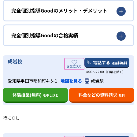
苦手を克服したい人におすすめ
完全個別指導Goodのメリット・デメリット
完全個別指導Goodでは、全科目の個別指導が受講できる。
どんなメリットがある？
苦手な科目がある場合、集中的に対策を講じることが可能
だ。また、入塾前の学力診断テストの結果をもとに面談を
完全個別指導Goodのメリットは、小学2年生〜高校3年生ま
完全個別指導Goodの合格実績
行い、「どの科目が苦手なのか」「なぜこの科目が苦手な
での全学年・全科目の指導に対応していること。入塾前の
のか」について洗い出しをした上でカリキュラムを決定す
学力診断テストの結果をもとに面談を行い、校舎長が一人
完全個別指導Goodの合格実績は？
るので、「苦手な科目はよくわからないが、漠然と勉強が
ひとりの成績向上を目的としたカリキュラムを作成するの
完全個別指導Goodは合格実績を公式サイトで公開し、合格
成岩校
苦痛」と感じている小学生におすすめできる。
で、子どもが苦手な科目に注力しやすい。
電話する
通話料無料
者を輩出した学校を多数記載している。合格実績は以下の
中学生・高校生
また、知多地域に根ざした地元密着型の塾であることを活
14:00〜22:00（日曜を除く）
通りである。
かし、地域の各中学・高校の定期テストを研究している。
出典：完全個別指導Good
部活や習い事が忙しい人におすすめ
愛知県半田市昭和町4-5-1
地図を見る
成岩駅
高校の合格実績
勉強方法のチェックやノートの取り方まで指導すること
01
完全個別指導Goodでは、授業の曜日と時間を子どもの都合
で、定期テスト・内申点対策までを担ってくれるのは大き
体験授業(無料)
料金などの資料請求
を申し込む
無料
-
-
に合わせて選択可能である。部活や習い事で忙しくて毎日
なメリットだろう。
桜台高校
半田東高校
校舎長による学習診断とカリキュラム設定
の勉強時間の確保が難しくても、無理せず継続できるのは
どんなデメリットがある？
メリットの一つだろう。また、テスト前は授業回数を増や
-
-
大府東高校
東海南高校
完全個別指導Goodでは、入塾前の学力診断テストを実施し
特になし
せるため、定期テスト前の苦手科目対策にも適している。
完全個別指導Goodのデメリットは、1:2の個別指導塾であ
ている。その結果をもとに、校舎長・子ども・保護者の三
るため、周りのライバルと競争するほうがやる気が出るタ
者で面談を行い、「どの教科が苦手なのか」「なぜその教
-
-
自習室も整備されているので、子どもが自ら目的意識を持
阿久比高校
山田高校
イプの子どもにとっては、勉強へのモチベーションを保ち
科が苦手なのか」といった原因を洗い出していく。自覚し
って勉強できる環境が整っているだろう。