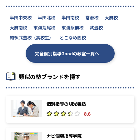
半田中央校
半田北校
半田南校
常滑校
大府校
大府南校
東海荒尾校
東浦駅前校
武豊校
知多武豊校（高校生）
とこなめ西校
完全個別指導Goodの教室一覧へ
類似の塾ブランドを探す
個別指導の明光義塾
3.6
ナビ個別指導学院