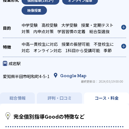
個別指導(1対2~)
オンライン指導
映像授業
中学受験
高校受験
大学受験
授業・定期テスト
対策
内申点対策
学習習慣の定着
総合型選抜
(旧AO)対策
推薦入試対策
学校別特化対策
中高一貫校生に対応
授業の振替可能
不登校生に
対応
オンライン対応
1科目から受講可能
季節
講習のみの受講可
成岩駅
Google Map
愛知県半田市昭和町4-5-1
最終更新日： 2024/03/19 00:00
総合情報
評判・口コミ
コース・料金
完全個別指導Goodの特徴など