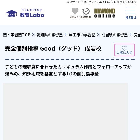
塾・学習塾TOP
愛知県の学習塾
半田市の学習塾
成岩駅の学習塾
完
完全個別指導 Good（グッド） 成岩校
子どもの理解度に合わせたカリキュラム作成とフォローアップが
強みの、知多地域を基盤とする1:2の個別指導塾