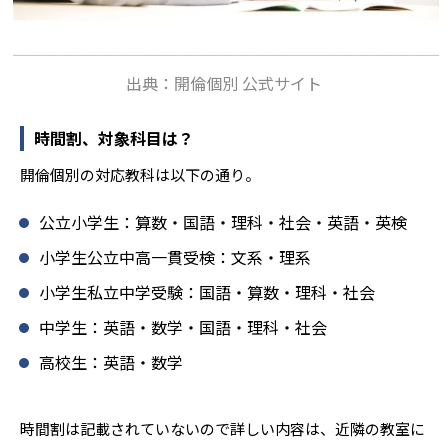
-
-
栃木女子高校
太田高校
出典：開倫個別 公式サイト
-
-
太田女子高校
桐生高校
時間割、対象科目は？
-
-
桐生女子高校
前橋高校
開倫個別の対応教科は以下の通り。
-
-
竹園高校
古河三高
公立小学生：算数・国語・理科・社会・英語・英検
-
-
下館一高
下妻一高
小学生公立中高一貫受検：文系・理系
-
-
牛久栄進高校
小松川高校
小学生私立中学受験：国語・算数・理科・社会
中学生：英語・数学・国語・理科・社会
-
-
城東高校
白鴎高校
高校生：英語・数学
-
-
上野高校
墨田川高校
-
-
小山高専
東京高専
時間割は記載されていないので詳しい内容は、近隣の教室に