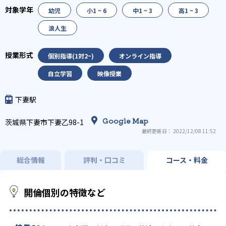
幼児
小1 ~ 6
中1 ~ 3
高1 ~ 3
浪人生
個別指導(1対2~)
オンライン指導
自立学習
映像授業
下妻駅
Google Map
茨城県下妻市下妻乙98-1
最終更新日： 2022/12/08 11:52
総合情報
評判・口コミ
コース・料金
開倫個別の特徴など