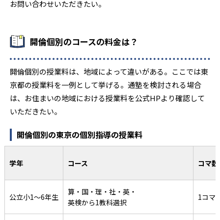
お問い合わせいただきたい。
-
作新学院高校（特待生）
-
宇都宮短大附属高校（特待生）
開倫個別のコースの料金は？
-
國學院大学栃木高校（特待生）
開倫個別の授業料は、地域によって違いがある。ここでは東
-
佐野日大高校（奨学生）
京都の授業料を一例として挙げる。通塾を検討される場合
は、お住まいの地域における授業料を公式HPより確認して
-
白鴎大足利（S特待）
いただきたい。
-
常盤高校（特待生）
開倫個別の東京の個別指導の授業料
-
樹徳高校（奨学生）
学年
コース
コマ数
-
岩瀬日大（奨学生）
算・国・理・社・英・
公立小1～6年生
1コマ
-
つくば秀英高校（奨学生）
英検から1教科選択