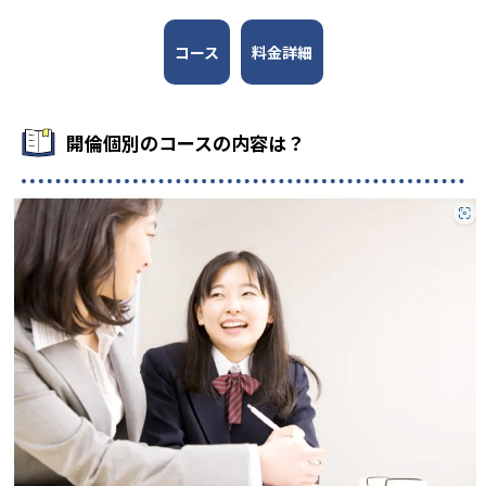
-
佐野日大中等教育学校
コース
料金詳細
-
-
樹徳中学校
桐生大附属中学校
-
-
常総学院中学校
茗溪学園中学校
開倫個別のコースの内容は？
-
-
千葉明徳中学校
獨協埼玉中学校
-
-
順天中学校
桜丘中学校
-
安田学園中学校
高校の合格実績
-
-
宇都宮高校
宇都宮女子高校
-
-
石橋高校
栃木高校