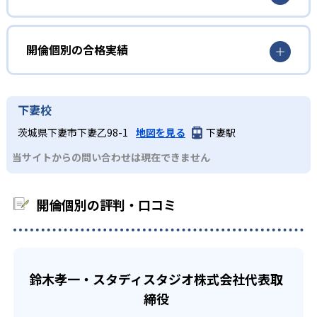
げる。そのため講師が、生徒に教え過ぎないことを心がけ
第一段階の「理解」とは「納得すること、腑に落ちるこ
ている。子どもが自力で解決できる部分を見極め、一人ひ
どんなメリットがある？
と」で、授業中に先生の話をよく聴いたり、重要事項はノ
とりの能力、個性に合わせて指導する。また、授業終了時
ートに書く癖をつけたりする必要がある。
一般的に個別指導塾は、集団指導塾に比べて授業料が高く
開倫個別の合格実績
には毎回宿題を出す。宿題は授業中に間違えた問題や類題
設定されていることが多い。開倫個別の個別指導は、教育
第二段階の「定着」とは「『理解』できたことを確実に身
など、一人ひとりの子どもの学力や学習状況に合わせた、
格差の是正を掲げて開講されたため、例えば「中学生が英
開倫個別の合格実績は？
につけること」で、音読練習・書き取り練習・計算、問題
自分でやりきることができる内容で、無理なく学習習慣が
語と数学を週に2回ずつ受講しても26,400円（税込、東京都
練習の三大練習を実践することで、確実に定着させること
身につけられる。
開倫個別を含む開倫塾は、2021年度の合格実績の一部を公
下妻校
の場合）」と通塾しやすい料金設定になっている。
ができる。
開している。
学校の授業についていけない人
茨城県下妻市下妻乙98-1
地図を見る
下妻駅
また、全校舎に「自己学習スペース」を設置しており、栃
第三段階の「応用」とは「『理解』『定着』した内容を活
中学校の合格実績
どんなに塾で勉強しても、子どもが学校で学習する時間に
木・群馬・茨城の校舎は15時～22時30分まで、東京の校舎
用して定期テストで高得点を取ったり入試に合格したりす
当サイトからの問い合わせは現在できません
は到底及ばない。そのため開倫個別では、最短距離で成績
は14時30分～22時まで無料で利用できる。
ること」だ。この「学習の三段階理論」を活用することで
を上げるには、学校の授業をしっかりと理解できているこ
62
古河中等教育学校
主体的に学ぶ力を身につけ、将来社会に出ても活躍できる
開倫個別では個別指導部門と別に「KAIRIN-NET」という
とが重要であると考えている。「通常授業は予習」「講習
人間へと成長することができる。
開倫個別の評判・口コミ
自立型個別指導も設けられている。KAIRIN-NETは、新学
で復習」というサイクルでカリキュラムを組むことによっ
-
宇都宮東高校附属中学校
習指導要領や大学入試改革に対応したカリキュラムで「思
02
て、学校の授業での理解度を高めていく。また、学校の授
考力・判断力・表現力」や「主体性・協働」といった、従
業が「わかる」「頑張ればできる」という実感を持つこと
一人ひとりに適したカリキュラムと授業
-
来型の学習では育みづらい力を身につけられる。
矢板東高校附属中学校
で、学習に対する高いモチベーションの持続と、テストで
どんなデメリットがある？
の好結果を実現している。
開倫個別の個別指導は、厳しい研修を通過し、学習指導に
鈴木孝一・スタディスタジオ株式会社代表取
-
佐野高校附属中学校
精通したスタッフが子ども一人ひとりに適したカリキュラ
学校や集団授業では質問しにくい人
締役
開倫個別では自己学習を重んじているため、学習に対する
ムおよび授業を提供している。部活やクラブチームとの両
モチベーションが低い子どもが成果を上げることは難しい