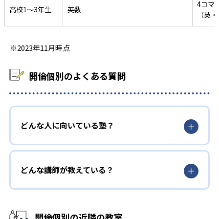
4コマ
高校1～3年生
英数
-
-
宇都宮大学
筑波大学
（英・
-
-
群馬大学
金沢大学
※2023年11月時点
-
-
静岡大学
早稲田大学
開倫個別のよくある質問
-
-
上智大学
東京理科大学
-
-
津田塾大学
学習院大学
どんな人に向いている塾？
-
-
明治大学
青山学院大学
-
立教大学
どんな講師が教えている？
2021年度調べ
※公式HP掲載
開倫個別の近隣の教室