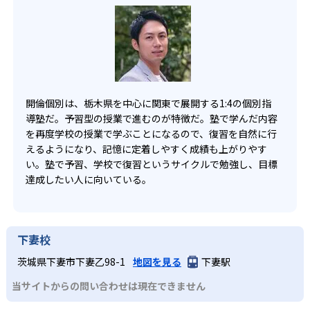
-
並木中等教育学校
開倫個別は最大でも講師1：生徒4の授業なので、学校や集
立可能な時間割を組み、引退後は通常授業と入試対策ゼミ
と考えられる。
団授業の塾ではなかなか質問しづらい子どもでも、すぐに
の二本柱で志望校合格までサポートする。
-
質問することができる。
下館一高附属中学校
-
四ツ葉学園中等教育学校
-
太田市立太田中学校
開倫個別は、栃木県を中心に関東で展開する1:4の個別指
導塾だ。予習型の授業で進むのが特徴だ。塾で学んだ内容
-
白鴎高校附属中学校
を再度学校の授業で学ぶことになるので、復習を自然に行
えるようになり、記憶に定着しやすく成績も上がりやす
い。塾で予習、学校で復習というサイクルで勉強し、目標
-
東葛飾中学校
達成したい人に向いている。
-
宇都宮大附属中学校
-
作新学院中等部
下妻校
茨城県下妻市下妻乙98-1
地図を見る
下妻駅
-
宇都宮短大附属中学校
当サイトからの問い合わせは現在できません
-
國學院大學栃木中学校