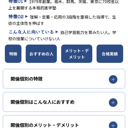
特徴
01
1979年創業。栃木、群馬、茨城、東京に70校舎以
上を展開する本格的進学塾
特徴
02
理解・定着・応用の3段階を重視した指導で、生
徒の主体性を伸ばす
こんな人に向いている
自己学習能力を育みたい人。学
校の授業についていけない人
メリット・デ
特徴
おすすめの人
合格実績
メリット
開倫個別の特徴
01
開倫塾式メソッド「学習の3段階理論」
開倫個別はこんな人におすすめ
開倫個別が掲げる「学習の3段階理論」とは、学習を「理
自己学習能力を育みたい人
解」「定着」「応用」の3段階に分け、効果の上がる学習方
開倫個別では教育目標として「自己学習能力の育成」を掲
開倫個別のメリット・デメリット
法を具体的に示したものだ。