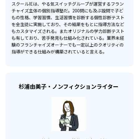
大学の合格実績
スクールIEは、やる気スイッチグループが運営するフラン
チャイズ主体の個別指導塾だ。200問にも及ぶ設問で子ど
もの性格、学習習慣、生活習慣を診断する個性診断テスト
-
-
関西学院大学
芝浦工業大学
を全生徒に実施しており、その結果をもとに指導方法など
もカスタマイズされる。またオリジナルの学力診断テスト
-
-
日本大学
東洋大学
も有しており、苦手発見も仕組み化されている。業界未経
験のフランチャイズオーナーでも一定以上のクオリティの
-
-
駒澤大学
専修大学
指導ができる仕組みが構築されていると言える。
-
-
女子栄養大学
武蔵野大学
-
-
亜細亜大学
大妻女子大学
杉浦由美子・ノンフィクションライター
-
-
実践女子大学
明星大学
-
-
東京工科大学
帝京大学
-
帝京平成大学