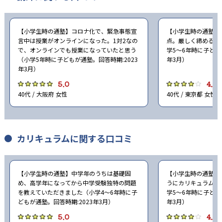
【小学生時の通塾】コロナ化で、緊急事態宣
【小学生時の通塾】
言中は授業がオンラインになった。1対2なの
点。厳しく締めると
で、オンラインでも授業になっていたと思う
学5〜6年時に子ども
（小学5年時に子どもが通塾。回答時期:2023
年3月）
年3月）
5.0
4.0
40代 / 大阪府 女性
40代 / 東京都 女性
カリキュラムに関する口コミ
【小学生時の通塾】中学年のうちは基礎固
【小学生時の通塾】
め、高学年になってから中学受験独特の問題
うにカリキュラムを
を教えていただきました（小学4〜6年時に子
学5〜6年時に子ども
どもが通塾。回答時期:2023年3月）
年3月）
5.0
4.0