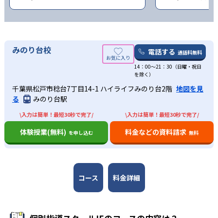
みのり台校
電話する
通話料無料
14：00〜21：30（日曜・祝日
を除く）
千葉県松戸市稔台7丁目14-1 ハイライフみのり台2階
地図を見
る
みのり台駅
\入力は簡単！最短30秒で完了/
\入力は簡単！最短30秒で完了/
体験授業(無料)
料金などの資料請求
を申し込む
無料
コース
料金詳細