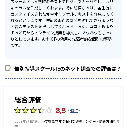
スクールIEは入塾時のテストで性格と学力を診断し、カリ
他
キュラムを作成してくれます。特に注目なのは、各生徒に
カスタマイズされた完全オリジナルテキストを作成してく
※2023年度 東大和校記載
れるという点です。生徒の弱点の部分を強化できるような
他、多数合格
内容のテキストを提供してくれます。また、コロナ禍より
ずっと前からオンライン授業を導入し、ノウハウもしっか
りとしています。AIやICTの活用の先駆者的な個別指導塾
です。
個別指導スクールIEのネット調査での評価は？
総合評価
3.8
（
48件
）
2023年3月調査。
小学校高学年の個別指導塾アンケート調査方法
を参
照