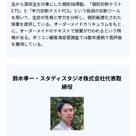
め。
生から高校生を対象にした個別指導塾。「個別診断テスト
03
オンライン個別指導もある
-
-
拝島高校
瑞穂農芸高校
ただし、対象外の校舎や行われていない時期もある。お近
ETS」と「学力診断テストPCS」という独自の診断ツール
くの校舎に確認することをおすすめする。
を用いて、生徒の性格と学力を分析し、個別最適化された
自分の家の近くにスクールIEがない人でも通うことができ
-
-
東村山高校
国際基督教大学高校
授業を提供している。オーダーメイドカリキュラムをもと
るのが魅力的。インターネットを通して、授業が受けられ
に、オーダーメイドのテキストで授業が行われるという特
る。遠方の方でもスクールIEを受講することが可能。受講
-
-
法政大学高校
錦城高校
徴がある。オリコン顧客満足度調査では数年連続で高評価
できる科目も幅広いので、遠方から通いたい人におすす
を獲得している。
め。
-
拓殖大学第一高校
-
-
明治学院東村山高校
明法高校
鈴木孝一・スタディスタジオ株式会社代表取
-
-
明星学園高校
昭和第一学園高校
締役
-
国立音楽大学附属高校
-
-
立川女子高校
東野高校
他