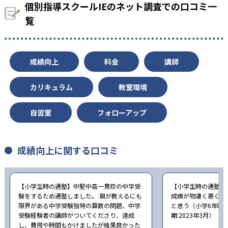
個別指導スクールIEのネット調査での口コミ一
覧
成績向上
料金
講師
カリキュラム
教室環境
自習室
フォローアップ
成績向上に関する口コミ
【小学生時の通塾】中堅中高一貫校の中学受
【小学生時の通塾】
験をするため通塾しました。 親が教えるにも
成績が物凄く悪くて
限界がある中学受験独特の算数の問題、中学
と思う（小学6年時
受験経験者の講師がついてくださり、達成
期:2023年3月）
し、費用や時間もかけましたが結果良かった