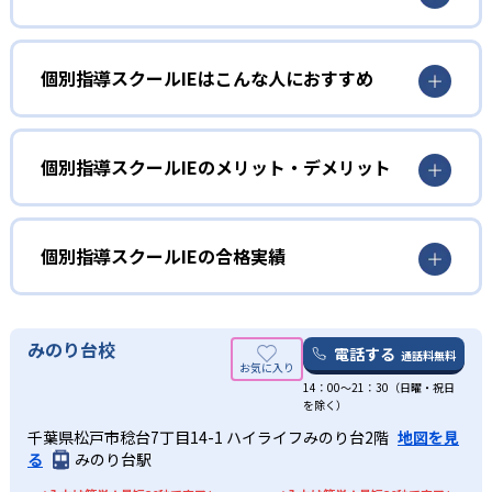
個別指導スクールIEはこんな人におすすめ
小学生
意欲を高めて、勉強を習慣化したい人向け
個別指導スクールIEのメリット・デメリット
小学生は、勉強の意欲を高めて、習慣化したい人に向いて
どんなメリットがある？
いる。診断テストを行うことで、生徒自身の勉強方法を確
立し、生徒のやる気を引き出すことが可能。また、学力診
個別指導スクールIEの最大のメリットは、診断テストがあ
個別指導スクールIEの合格実績
断テストでは、自分の理解度も可視化されるので、小さな
るところである。学力診断と個性診断で生徒自身のやる気
子どもでも自分に何が足りないかがわかりやすい。
を引き出す。自分の性格を知り、どこが理解できていない
個別指導スクールIEの合格実績は？
か可視化することで、勉強するための意欲を上げられる。
中学生
合格実績は、各校舎によって違う。記載されている校舎も
みのり台校
電話する
通話料無料
また、自由に時間や曜日、科目、回数を選べるのも魅力
あれば、記載されていない校舎もある。近くの校舎へ資料
部活動と両立して、学校のテストで点数を上げたい
的。習い事の両立を図れるので、自分のライフスタイルに
14：00〜21：30（日曜・祝日
請求して確認してほしい。
人向け
を除く）
合わせられる。1:1、1:2の担任制なので、子どものわからな
出典：個別指導スクールIE
ここでは、東京都にある東大和校の合格実績を記載する。
い部分を講師の先生も熟知し指導してくれる環境が整って
千葉県松戸市稔台7丁目14-1 ハイライフみのり台2階
地図を見
中学生では、部活動との両立を図り、コツコツ勉強して結
01
いる。
る
みのり台駅
中学校の合格実績
果を残したい人に向いている。スクールIEの最大の特徴と
して、自由に時間、曜日、科目、回数が選べるのが魅力。
自由な時間、科目を選び苦手科目を克服