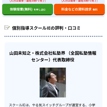
遠方で通えない生徒には、オンラインでの受講も可能。近
\入力は簡単！最短30秒で完了/
\入力は簡単！最短30秒で完了/
部活動で忙しい生徒でも、自由に選択できるので、自分の
-
-
くにスクールIEがなくても受講できるので、わざわざ足を
明治学院中学校
明法中学校
ライフスタイルに合った授業プランを立てられる。
体験授業(無料)
料金などの資料請求
自分の希望する時間や曜日を選択し、習い事と両立できる
を申し込む
無料
運ぶ必要がないのが良い点である。
ことが特徴の1つ。他の習い事があっても、学習時間を確保
また、高校受験を控えている子どもにも、個別指導スクー
-
藤村女子中学校
どんなデメリットがある？
できるのはメリット。
ルIEはおすすめ。志望校に応じて、個別に受験対策が可能
デメリットを挙げるとすれば、講師を選ぶことができない
個別指導スクールIEの評判・口コミ
なので、自分のレベルに応じた対策をしてもらえる。
また、自分の苦手科目だけ克服したいという方にもおすす
点である。相性の合わない先生だと、塾に通うのが苦痛に
め。自分の学びたい科目、回数を選べるので、一人一人の
他
高校生
感じる生徒もいるだろう。熟練した指導者に教えてもらえな
授業プランを選ぶことができる。
高校の合格実績
い可能性もあるので、内容が理解しづらいこともあるだろ
自分の苦手分野を克服し、マイペースに頑張りたい
02
う。
人向け
山田未知之・株式会社私塾界 （全国私塾情報
診断テストで子どものやる気をアップ
-
お茶の水女子大学附属高校
また、個別指導なので、周りのレベルと比較することがで
高校生では、コツコツマイペースで頑張りたい人に向いて
センター）代表取締役
きない。自分が相対的にどれだけできるのか把握しづら
いる。診断テストに加え、生徒の理解度に応じたオリジナ
学力診断テストPCSと個性診断テストETSの2種類を実施し
-
い。
東京工業高等専門学校
ル教材があるので、苦手な単元を克服することが可能。自
ている。「プラス思考」「マイペース」「内気」など、勉
分の苦手な部分を把握し、積極的に勉強のやる気をひきだ
強において必要な性格診断をまず行う。その性格診断から
-
-
八王子東高校
昭和高校
すこともできる。講師も担任制なので、子どもの苦手な部
やる気を出すための授業プランを計画してくれる。
分を理解し、克服できるように手引きしてくれるだろう。
学力診断テストでは、わからないところを可視化し、子ど
-
-
多摩科学技術高校
東大和南高校
また、大学受験のための勉強もできる。スクールIEでは、
も自身がどこでつまずいているかわかるようにしている。
おためしパックとして、90分×4回で3,300円の格安パック
この2点の診断テストで、子どものやる気を引き出すことが
-
-
府中東高校
小平西高校
がある。どのように勉強していくか、知りたい人におすす
可能。
スクールIEは、やる気スイッチグループが運営する、小学