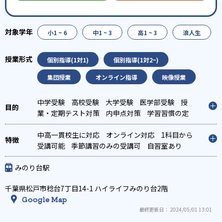
小1 ~ 6
中1 ~ 3
高1 ~ 3
浪人生
個別指導(1対1)
個別指導(1対2~)
集団授業
オンライン指導
映像授業
中学受験
高校受験
大学受験
医学部受験
授
業・定期テスト対策
内申点対策
学習習慣の定
着
総合型選抜(旧AO)対策
推薦入試対策
学校別
特化対策
中高一貫校生に対応
国公立大対策
オンライン対応
私大対策
共通テスト対
1科目から
策
受講可能
英検(英語検定)対策
季節講習のみの受講可
漢検(漢字検定)対策
自習室あり
数
学特化対策
その他科目別特化対策
みのり台駅
千葉県松戸市稔台7丁目14-1 ハイライフみのり台2階
Google Map
最終更新日： 2024/05/01 13:01