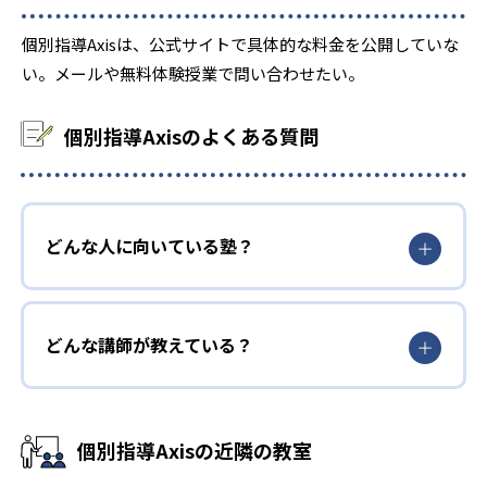
-
広島県立広島中学校
個別指導Axisは、公式サイトで具体的な料金を公開していな
い。メールや無料体験授業で問い合わせたい。
-
-
福山市立福山中学校
尾道中学校
-
-
愛光中学校
土佐塾中学校
個別指導Axisのよくある質問
-
福岡教育大学附属小倉中学校
-
福岡県立門司学園中学校
どんな人に向いている塾？
-
-
照曜館中学校
西南学院中学校
-
久留米大学附設中学校
どんな講師が教えている？
-
福岡女学院中学校
-
筑紫女学園中学校
個別指導Axisの近隣の教室