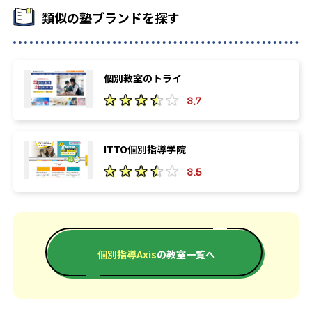
-
-
板橋有徳高校
六本木高校
類似の塾ブランドを探す
-
-
美原高校
大江戸高校
-
-
六郷工科高校
神田女学園高校
個別教室のトライ
-
3.7
正則学園高校
-
二松學舍大学附属高校
ITTO個別指導学院
-
中央学院大学中央高校
3.5
大学の合格実績
16
19
個別指導Axis
の教室一覧へ
東京大学
京都大学
13
39
北海道大学
東北大学