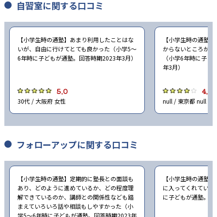
自習室に関する口コミ
-
大阪女学院中学校
-
-
賢明学院中学校
大谷中学校
【小学生時の通塾】あまり利用したことはな
【小学生時の通塾】
いが、自由に行けてとても良かった（小学5〜
からないところがあ
-
-
灘中学校
甲陽学院中学校
6年時に子どもが通塾。回答時期2023年3月）
（小学6年時に子ども
年3月）
-
-
関西学院中学部
報徳学園中学校
5.0
4.0
30代 / 大阪府 女性
null / 東京都 null
-
-
甲南中学校
六甲学院中学校
-
-
白陵中学校
三田学園中学校
フォローアップに関する口コミ
-
-
滝川中学校
神戸女学院中学部
-
-
神戸山手女子中学校
親和中学校
【小学生時の通塾】定期的に塾長との面談も
【小学生時の通塾】
あり、どのように進めているか、どの程度理
に入ってくれていた
-
-
解できているのか、講師との関係性なども踏
に子どもが通塾。回答
啓明学院中学校
夙川中学校
まえていろいろ話や相談もしやすかった（小
学5〜6年時に子どもが通塾。回答時期2023年