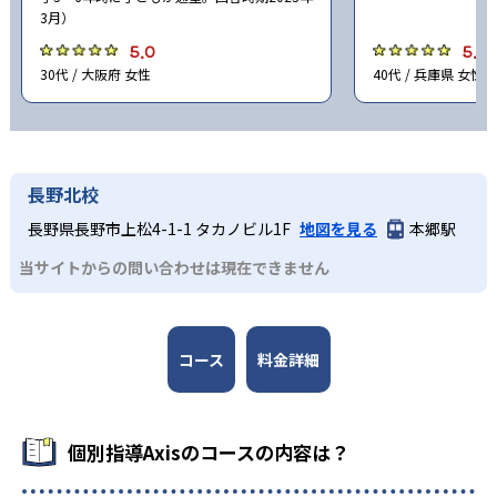
-
-
須磨学園中学校
神戸龍谷中学校
3月）
5.0
5.0
-
奈良女子大学附属中等教育学校
30代 / 大阪府 女性
40代 / 兵庫県 女性
-
-
奈良育英中学校
天理中学校
-
奈良学園登美ヶ丘中学校
長野北校
-
-
智辯学園中学校
育英西中学校
長野県長野市上松4-1-1 タカノビル1F
地図を見る
本郷駅
当サイトからの問い合わせは現在できません
-
東大寺学園中学校
-
-
奈良学園中学校
帝塚山中学校
コース
料金詳細
-
西大和学園中学校
-
聖心学園中等教育学校
個別指導Axisのコースの内容は？
-
智辯学園奈良カレッジ中学部