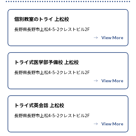
-
小倉日新館中学校
-
-
長崎日本大学中学校
純心中学校
個別教室のトライ 上松校
長野県長野市上松4-5-2クレストビル2F
-
熊本大学教育学部附属中学校
-
熊本県立八代中学校
-
-
九州学院中学校
尚絅中学校
トライ式医学部予備校 上松校
長野県長野市上松4-5-2クレストビル2F
-
大分大学教育学部附属中学校
-
大分県立大分豊府中学校
-
昭和薬科大学附属中学校
トライ式英会話 上松校
長野県長野市上松4-5-2クレストビル2F
高校の合格実績