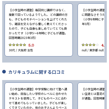
-
-
立命館中学校
東山中学校
【小学生時の通塾】毎回同じ講師ではなく、
【小学生時の通塾】
-
京都女子中学校
複数で回っているようでした。 どの講師の方
に問題なさそうだっ
も、子どものモチベーションを上げてくれた
（小学6年時に子ども
り、雑談を交えながら優しく教えてくださっ
年3月）
-
同志社女子中学校
たので、子ども自身も楽しめていてとても良
かったです（小学5〜6年時に子どもが通塾。
-
ノートルダム女学院中学校
回答時期2023年3月）
5.0
4.0
-
京都聖母学院中学校
30代 / 大阪府 女性
null / 東京都 null
-
洛南高等学校附属中学校
カリキュラムに関する口コミ
-
同志社国際中学校
-
立命館宇治中学校
【小学生時の通塾】中学受験に向けて塾へ通
【小学生時の通塾】
い始め、目指したい学校のレベルに合わせた
い生徒とは雲泥の差
-
近畿大学附属中学校
テキストを使用して、子どものペースに合わ
が通塾。回答時期20
せて進めてもらっていました。子どもが楽し
-
追手門学院大手前中学校
くできていたのか、他のお子さんよりペース