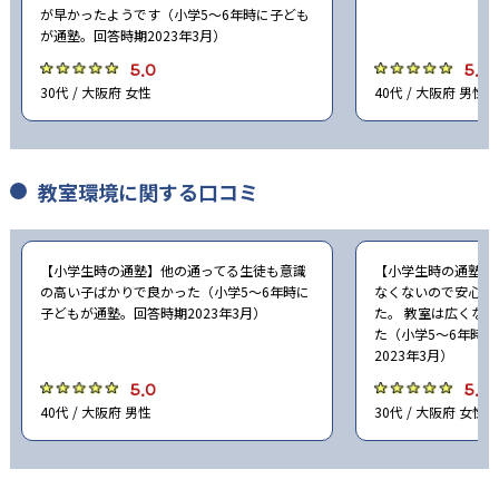
が早かったようです（小学5〜6年時に子ども
が通塾。回答時期2023年3月）
-
追手門学院中学校
5.0
5.0
30代 / 大阪府 女性
40代 / 大阪府 男性
-
-
金蘭千里中学校
桃山学院中学校
-
関西大学第一中学校
教室環境に関する口コミ
-
常翔学園中学校
-
-
常翔啓光学園中学校
明星中学校
【小学生時の通塾】他の通ってる生徒も意識
【小学生時の通塾】
の高い子ばかりで良かった（小学5〜6年時に
なくないので安心し
-
-
大阪星光学院中学校
高槻中学校
子どもが通塾。回答時期2023年3月）
た。 教室は広くな
た（小学5〜6年時
2023年3月）
-
-
帝塚山学院中学校
清風中学校
5.0
5.0
40代 / 大阪府 男性
30代 / 大阪府 女性
-
同志社香里中学校
-
帝塚山学院泉ヶ丘中学校