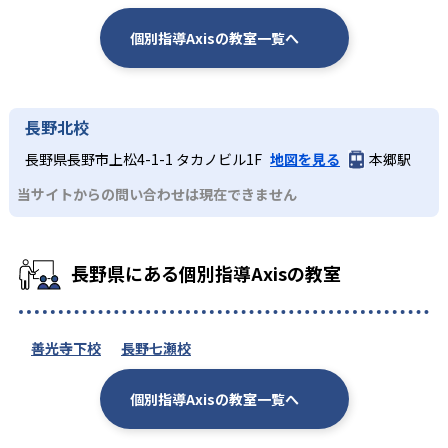
-
-
札幌市立札幌旭丘高校
北海高校
個別指導Axisの教室一覧へ
-
-
函館ラ・サール高校
青森高校
-
-
青森山田高校
仙台西高校
長野北校
長野県長野市上松4-1-1 タカノビル1F
地図を見る
本郷駅
-
-
東北学院高校
秋田高校
当サイトからの問い合わせは現在できません
-
-
聖光学院高校
土浦第一高校
-
-
常総学院高校
鹿沼高校
長野県にある個別指導Axisの教室
-
-
富岡高校
川口北高校
善光寺下校
長野七瀬校
-
-
川越西高校
埼玉栄高校
個別指導Axisの教室一覧へ
-
習志野市立習志野高校