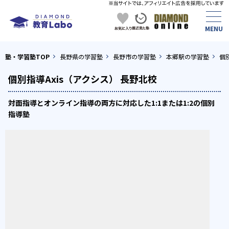
塾・学習塾TOP
長野県の学習塾
長野市の学習塾
本郷駅の学習塾
個
個別指導Axis（アクシス） 長野北校
対面指導とオンライン指導の両方に対応した1:1または1:2の個別
指導塾