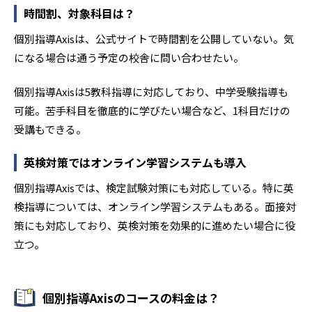
時間割、対象科目は？
-
和歌山大学教育学部附属中学校
個別指導Axisは、公式サイトで時間割を公開していない。気
になる場合は通う予定の校舎に問い合わせたい。
-
岡山県立岡山操山中学校
個別指導Axisは5教科指導に対応しており、中学受験指導も
-
岡山県立岡山大安寺中等教育学校
可能。苦手科目を徹底的に学びたい場合など、1科目だけの
-
-
岡山白陵中学校
金光学園中学校
受講もできる。
-
-
英検対策ではオンライン学習システムも導入
清心中学校
山陽学園中学校
個別指導Axisでは、検定試験対策にも対応している。特に英
-
岡山中学校
検指導については、オンライン学習システムもある。面接対
策にも対応しており、英検対策を効果的に進めたい場合に役
-
広島大学附属福山中学校
立つ。
-
広島大学附属三原中学校
-
広島市立広島中等教育学校
個別指導Axisのコースの料金は？