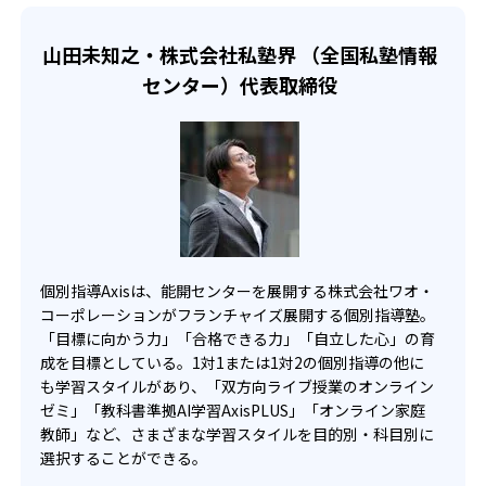
-
-
東星学園中学校
桐朋女子中学校
山田未知之・株式会社私塾界 （全国私塾情報
-
海城中学校
センター）代表取締役
-
多摩大学附属聖ヶ丘中学校
-
東京純心女子中学校
-
-
大妻中野中学校
駒込中学校
-
-
目黒学院中学校
足立学園中学校
個別指導Axisは、能開センターを展開する株式会社ワオ・
コーポレーションがフランチャイズ展開する個別指導塾。
-
-
穎明館中学校
共栄学園中学校
「目標に向かう力」「合格できる力」「自立した心」の育
成を目標としている。1対1または1対2の個別指導の他に
-
-
桜丘中学校
順天中学校
も学習スタイルがあり、「双方向ライブ授業のオンライン
ゼミ」「教科書準拠AI学習AxisPLUS」「オンライン家庭
-
城西大学附属城西中学校
教師」など、さまざまな学習スタイルを目的別・科目別に
選択することができる。
-
椙山女学園中学校