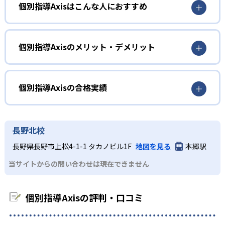
個別指導Axisはこんな人におすすめ
個別指導Axisでは中学生向けのAI教材を導入している。教
科書準拠の教材に基づいて自立学習ができる仕組みだ。解
個別の入試対策や定期テスト対策をしたい人
説映像を見るだけでなく、定期テストや演習問題への取り
組みも可能。わからないところがあれば、講師による質問
成績アップに役立つ学習プログラムを提供
個別指導Axisのメリット・デメリット
対応を受けられる。
個別指導Axisでは、「自習支援プログラム」や「定期試験
どんなメリットがある？
対策プログラム」を提供している。志望校や時期に応じて
最適な教材を知ったり、成績上位者の定期テスト対策法を
個別指導Axisでは、学習を支えるさまざまなプログラムを
個別指導Axisの合格実績
参考にしたりすることが可能だ。
利用できる。日々の学習や定期テスト対策、入試対策を効
率よく進める際に役立つ。
個別指導Axisの合格実績は？
どんなデメリットがある？
個別指導Axisが公式サイトで公開している合格実績は下記
長野北校
の通りである。
個別指導Axisでは、幅広い学年や科目に対応している。苦
長野県長野市上松4-1-1 タカノビル1F
地図を見る
本郷駅
手科目だけを徹底的に克服したい場合などは、専門性が不
中学校の合格実績
当サイトからの問い合わせは現在できません
十分だと感じるかもしれない。
-
函館ラ・サール中学校
個別指導Axisの評判・口コミ
-
東京成徳大学中学校