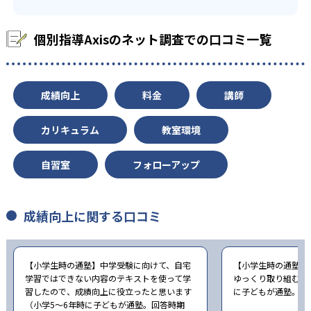
-
名古屋経済大学市邨中学校
個別指導Axisのネット調査での口コミ一覧
-
金城学院中学校
-
海陽中等教育学校
成績向上
料金
講師
-
名古屋女子大学中学校
カリキュラム
教室環境
-
-
聖霊中学校
大成中学校
自習室
フォローアップ
-
-
名古屋国際中学校
高田中学校
成績向上に関する口コミ
-
-
暁中学校
海星中学校
-
四日市メリノール学院中学校
【小学生時の通塾】中学受験に向けて、自宅
【小学生時の通塾】
学習ではできない内容のテキストを使って学
ゆっくり取り組むこ
習したので、成績向上に役立ったと思います
に子どもが通塾。回答
-
鈴鹿中学校
（小学5〜6年時に子どもが通塾。回答時期