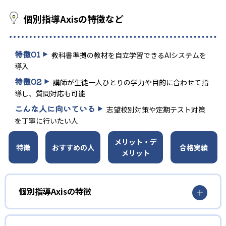
個別指導Axisの特徴など
特徴
01
教科書準拠の教材を自立学習できるAIシステムを
導入
特徴
02
講師が生徒一人ひとりの学力や目的に合わせて指
導し、質問対応も可能
こんな人に向いている
志望校別対策や定期テスト対策
を丁寧に行いたい人
メリット・デ
特徴
おすすめの人
合格実績
メリット
個別指導Axisの特徴
AI教材と個別指導で自立学習力アップ