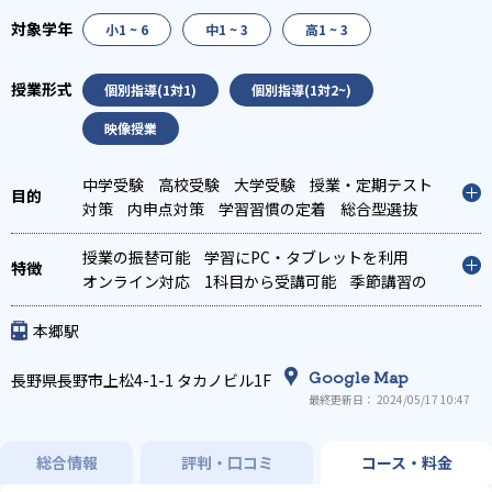
小1 ~ 6
中1 ~ 3
高1 ~ 3
個別指導(1対1)
個別指導(1対2~)
映像授業
中学受験
高校受験
大学受験
授業・定期テスト
対策
内申点対策
学習習慣の定着
総合型選抜
(旧AO)対策
推薦入試対策
学校別特化対策
各種
検定対策
授業の振替可能
学習にPC・タブレットを利用
オンライン対応
1科目から受講可能
季節講習の
みの受講可
本郷駅
Google Map
長野県長野市上松4-1-1 タカノビル1F
最終更新日： 2024/05/17 10:47
総合情報
評判・口コミ
コース・料金