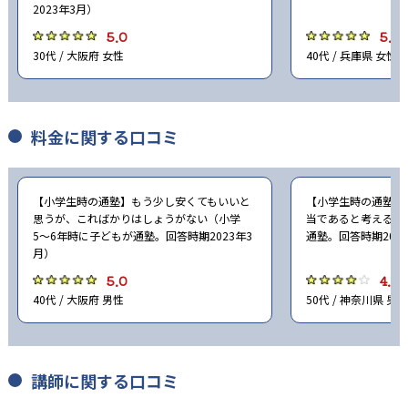
2023年3月）
-
滋賀大学教育学部附属中学校
5.0
5.0
30代 / 大阪府 女性
40代 / 兵庫県 女性
-
滋賀県立守山中学校
-
滋賀県立水口東中学校
料金に関する口コミ
-
滋賀県立河瀬中学校
-
-
比叡山中学校
近江兄弟社中学校
【小学生時の通塾】もう少し安くてもいいと
【小学生時の通塾】
思うが、こればかりはしょうがない（小学
当であると考える（
5〜6年時に子どもが通塾。回答時期2023年3
通塾。回答時期202
-
光泉カトリック中学校
月）
5.0
4.0
-
-
立命館守山中学校
同志社中学校
40代 / 大阪府 男性
50代 / 神奈川県 男性
-
-
洛星中学校
大谷中学校
-
龍谷大学付属平安中学校
講師に関する口コミ