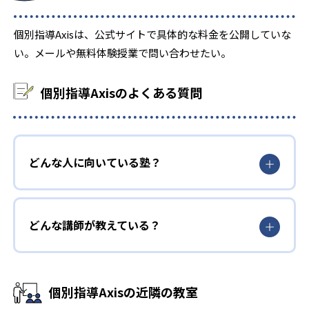
-
広島県立広島中学校
個別指導Axisは、公式サイトで具体的な料金を公開していな
い。メールや無料体験授業で問い合わせたい。
-
-
福山市立福山中学校
尾道中学校
-
-
愛光中学校
土佐塾中学校
個別指導Axisのよくある質問
-
福岡教育大学附属小倉中学校
-
福岡県立門司学園中学校
どんな人に向いている塾？
-
-
照曜館中学校
西南学院中学校
-
久留米大学附設中学校
どんな講師が教えている？
-
福岡女学院中学校
-
筑紫女学園中学校
個別指導Axisの近隣の教室