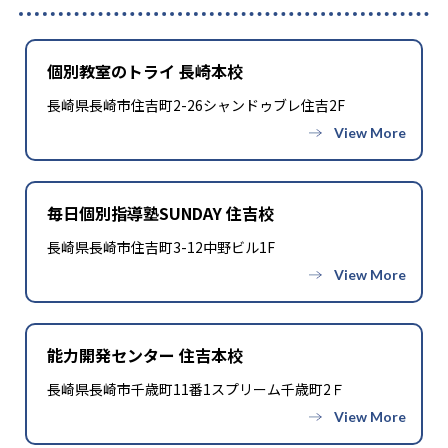
-
小倉日新館中学校
-
-
長崎日本大学中学校
純心中学校
個別教室のトライ 長崎本校
長崎県長崎市住吉町2-26シャンドゥブレ住吉2F
-
熊本大学教育学部附属中学校
-
熊本県立八代中学校
-
-
九州学院中学校
尚絅中学校
毎日個別指導塾SUNDAY 住吉校
長崎県長崎市住吉町3-12中野ビル1F
-
大分大学教育学部附属中学校
-
大分県立大分豊府中学校
-
昭和薬科大学附属中学校
能力開発センター 住吉本校
長崎県長崎市千歳町11番1スプリーム千歳町2Ｆ
高校の合格実績