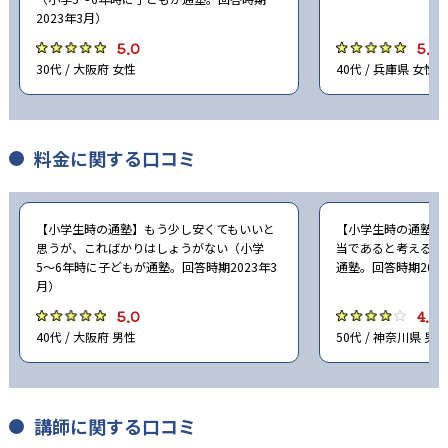
2023年3月）
-
滋賀大学教育学部附属中学校
5.0
5.0
30代 / 大阪府 女性
40代 / 兵庫県 女性
-
滋賀県立守山中学校
-
滋賀県立水口東中学校
料金に関する口コミ
-
滋賀県立河瀬中学校
-
-
比叡山中学校
近江兄弟社中学校
【小学生時の通塾】もう少し安くてもいいと
【小学生時の通塾】
思うが、こればかりはしょうがない（小学
当であると考える（
5〜6年時に子どもが通塾。回答時期2023年3
通塾。回答時期202
-
光泉カトリック中学校
月）
5.0
4.0
-
-
立命館守山中学校
同志社中学校
40代 / 大阪府 男性
50代 / 神奈川県 男性
-
-
洛星中学校
大谷中学校
-
龍谷大学付属平安中学校
講師に関する口コミ