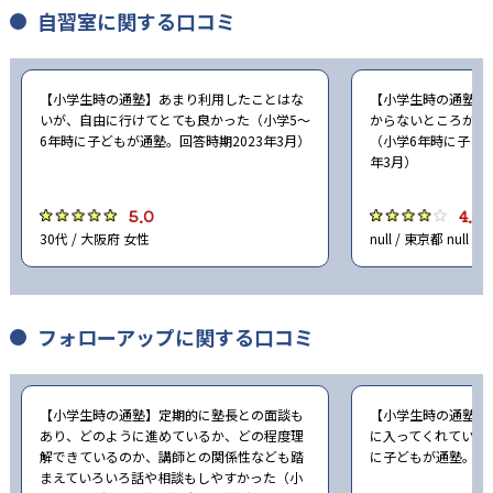
自習室に関する口コミ
-
大阪女学院中学校
-
-
賢明学院中学校
大谷中学校
【小学生時の通塾】あまり利用したことはな
【小学生時の通塾】
いが、自由に行けてとても良かった（小学5〜
からないところがあ
-
-
灘中学校
甲陽学院中学校
6年時に子どもが通塾。回答時期2023年3月）
（小学6年時に子ども
年3月）
-
-
関西学院中学部
報徳学園中学校
5.0
4.0
30代 / 大阪府 女性
null / 東京都 null
-
-
甲南中学校
六甲学院中学校
-
-
白陵中学校
三田学園中学校
フォローアップに関する口コミ
-
-
滝川中学校
神戸女学院中学部
-
-
神戸山手女子中学校
親和中学校
【小学生時の通塾】定期的に塾長との面談も
【小学生時の通塾】
あり、どのように進めているか、どの程度理
に入ってくれていた
-
-
解できているのか、講師との関係性なども踏
に子どもが通塾。回答
啓明学院中学校
夙川中学校
まえていろいろ話や相談もしやすかった（小