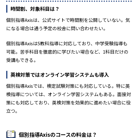
-
智辯学園奈良カレッジ中学部
時間割、対象科目は？
-
和歌山大学教育学部附属中学校
個別指導Axisは、公式サイトで時間割を公開していない。気
になる場合は通う予定の校舎に問い合わせたい。
-
岡山県立岡山操山中学校
個別指導Axisは5教科指導に対応しており、中学受験指導も
-
岡山県立岡山大安寺中等教育学校
可能。苦手科目を徹底的に学びたい場合など、1科目だけの
-
-
岡山白陵中学校
金光学園中学校
受講もできる。
-
-
英検対策ではオンライン学習システムも導入
清心中学校
山陽学園中学校
個別指導Axisでは、検定試験対策にも対応している。特に英
-
岡山中学校
検指導については、オンライン学習システムもある。面接対
策にも対応しており、英検対策を効果的に進めたい場合に役
-
広島大学附属福山中学校
立つ。
-
広島大学附属三原中学校
-
広島市立広島中等教育学校
個別指導Axisのコースの料金は？