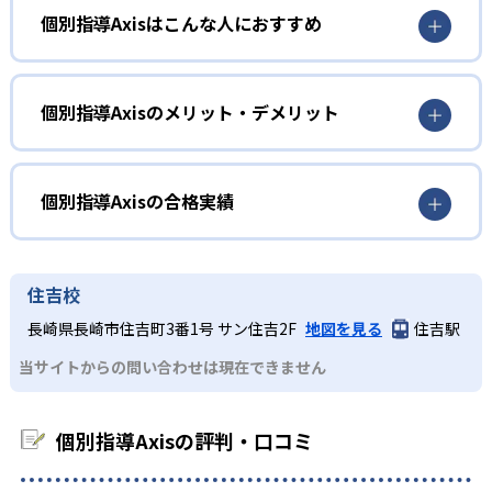
個別指導Axisはこんな人におすすめ
個別指導Axisでは中学生向けのAI教材を導入している。教
科書準拠の教材に基づいて自立学習ができる仕組みだ。解
個別の入試対策や定期テスト対策をしたい人
説映像を見るだけでなく、定期テストや演習問題への取り
組みも可能。わからないところがあれば、講師による質問
成績アップに役立つ学習プログラムを提供
個別指導Axisのメリット・デメリット
対応を受けられる。
個別指導Axisでは、「自習支援プログラム」や「定期試験
どんなメリットがある？
対策プログラム」を提供している。志望校や時期に応じて
最適な教材を知ったり、成績上位者の定期テスト対策法を
個別指導Axisでは、学習を支えるさまざまなプログラムを
個別指導Axisの合格実績
参考にしたりすることが可能だ。
利用できる。日々の学習や定期テスト対策、入試対策を効
率よく進める際に役立つ。
個別指導Axisの合格実績は？
どんなデメリットがある？
個別指導Axisが公式サイトで公開している合格実績は下記
住吉校
の通りである。
個別指導Axisでは、幅広い学年や科目に対応している。苦
長崎県長崎市住吉町3番1号 サン住吉2F
地図を見る
住吉駅
手科目だけを徹底的に克服したい場合などは、専門性が不
中学校の合格実績
当サイトからの問い合わせは現在できません
十分だと感じるかもしれない。
-
函館ラ・サール中学校
個別指導Axisの評判・口コミ
-
東京成徳大学中学校