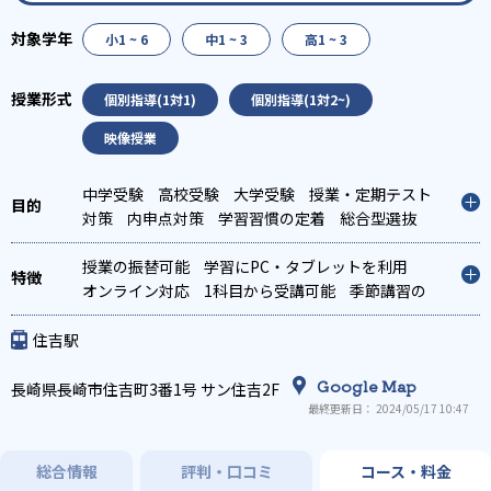
小1 ~ 6
中1 ~ 3
高1 ~ 3
個別指導(1対1)
個別指導(1対2~)
映像授業
中学受験
高校受験
大学受験
授業・定期テスト
対策
内申点対策
学習習慣の定着
総合型選抜
(旧AO)対策
推薦入試対策
学校別特化対策
各種
検定対策
授業の振替可能
学習にPC・タブレットを利用
オンライン対応
1科目から受講可能
季節講習の
みの受講可
住吉駅
Google Map
長崎県長崎市住吉町3番1号 サン住吉2F
最終更新日： 2024/05/17 10:47
総合情報
評判・口コミ
コース・料金