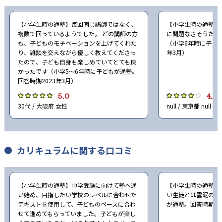
-
-
立命館中学校
東山中学校
【小学生時の通塾】毎回同じ講師ではなく、
【小学生時の通塾】
-
京都女子中学校
複数で回っているようでした。 どの講師の方
に問題なさそうだっ
も、子どものモチベーションを上げてくれた
（小学6年時に子ども
り、雑談を交えながら優しく教えてくださっ
年3月）
-
同志社女子中学校
たので、子ども自身も楽しめていてとても良
かったです（小学5〜6年時に子どもが通塾。
-
ノートルダム女学院中学校
回答時期2023年3月）
5.0
4.0
-
京都聖母学院中学校
30代 / 大阪府 女性
null / 東京都 null
-
洛南高等学校附属中学校
カリキュラムに関する口コミ
-
同志社国際中学校
-
立命館宇治中学校
【小学生時の通塾】中学受験に向けて塾へ通
【小学生時の通塾】
い始め、目指したい学校のレベルに合わせた
い生徒とは雲泥の差
-
近畿大学附属中学校
テキストを使用して、子どものペースに合わ
が通塾。回答時期20
せて進めてもらっていました。子どもが楽し