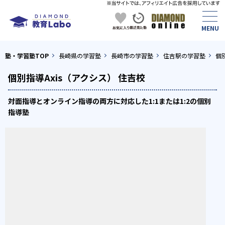
塾・学習塾TOP
長崎県の学習塾
長崎市の学習塾
住吉駅の学習塾
個
個別指導Axis（アクシス） 住吉校
対面指導とオンライン指導の両方に対応した1:1または1:2の個別
指導塾