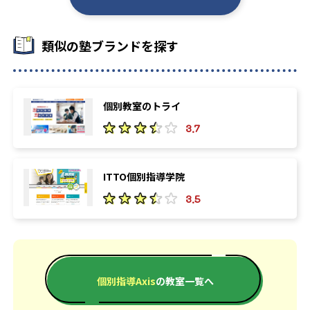
-
-
板橋有徳高校
六本木高校
-
-
美原高校
大江戸高校
類似の塾ブランドを探す
-
-
六郷工科高校
神田女学園高校
-
個別教室のトライ
正則学園高校
3.7
-
二松學舍大学附属高校
-
中央学院大学中央高校
ITTO個別指導学院
3.5
大学の合格実績
16
19
東京大学
京都大学
個別指導Axis
の教室一覧へ
13
39
北海道大学
東北大学