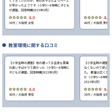
-
追手門学院大手前中学校
くできていたのか、他のお子さんよりペース
が早かったようです（小学5〜6年時に子ども
が通塾。回答時期2023年3月）
-
追手門学院中学校
5.0
5.0
30代 / 大阪府 女性
40代 / 大阪府 男性
-
-
金蘭千里中学校
桃山学院中学校
-
関西大学第一中学校
教室環境に関する口コミ
-
常翔学園中学校
-
-
常翔啓光学園中学校
明星中学校
【小学生時の通塾】他の通ってる生徒も意識
【小学生時の通塾】
の高い子ばかりで良かった（小学5〜6年時に
なくないので安心し
-
-
大阪星光学院中学校
高槻中学校
子どもが通塾。回答時期2023年3月）
た。 教室は広くな
た（小学5〜6年時
2023年3月）
-
-
帝塚山学院中学校
清風中学校
5.0
5.0
40代 / 大阪府 男性
30代 / 大阪府 女性
-
同志社香里中学校
-
帝塚山学院泉ヶ丘中学校