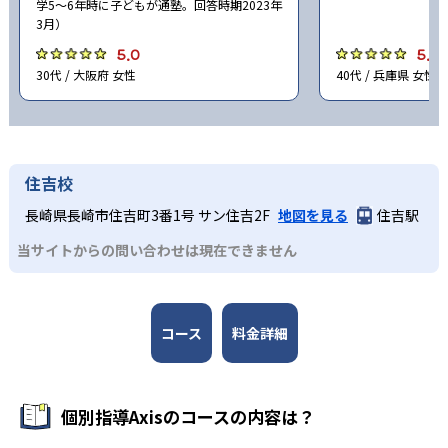
学5〜6年時に子どもが通塾。回答時期2023年
-
-
須磨学園中学校
神戸龍谷中学校
3月）
5.0
5.0
-
奈良女子大学附属中等教育学校
30代 / 大阪府 女性
40代 / 兵庫県 女性
-
-
奈良育英中学校
天理中学校
-
奈良学園登美ヶ丘中学校
住吉校
-
-
智辯学園中学校
育英西中学校
長崎県長崎市住吉町3番1号 サン住吉2F
地図を見る
住吉駅
当サイトからの問い合わせは現在できません
-
東大寺学園中学校
-
-
奈良学園中学校
帝塚山中学校
コース
料金詳細
-
西大和学園中学校
-
聖心学園中等教育学校
個別指導Axisのコースの内容は？