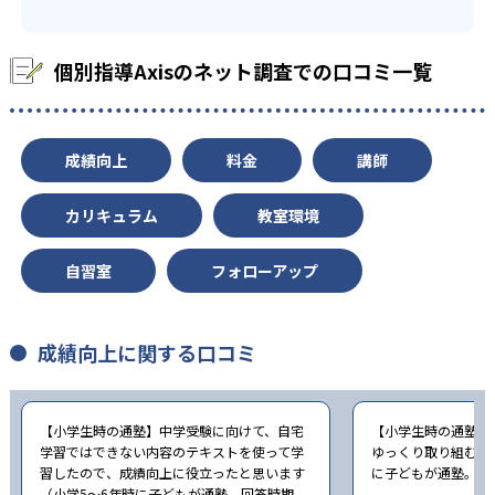
-
椙山女学園中学校
-
名古屋経済大学市邨中学校
個別指導Axisのネット調査での口コミ一覧
-
金城学院中学校
-
海陽中等教育学校
成績向上
料金
講師
-
名古屋女子大学中学校
カリキュラム
教室環境
-
-
聖霊中学校
大成中学校
自習室
フォローアップ
-
-
名古屋国際中学校
高田中学校
成績向上に関する口コミ
-
-
暁中学校
海星中学校
-
四日市メリノール学院中学校
【小学生時の通塾】中学受験に向けて、自宅
【小学生時の通塾】
学習ではできない内容のテキストを使って学
ゆっくり取り組むこ
習したので、成績向上に役立ったと思います
に子どもが通塾。回答
-
鈴鹿中学校
（小学5〜6年時に子どもが通塾。回答時期