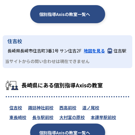
-
-
札幌市立札幌旭丘高校
北海高校
個別指導Axisの教室一覧へ
-
-
函館ラ・サール高校
青森高校
-
-
青森山田高校
仙台西高校
住吉校
長崎県長崎市住吉町3番1号 サン住吉2F
地図を見る
住吉駅
-
-
東北学院高校
秋田高校
当サイトからの問い合わせは現在できません
-
-
聖光学院高校
土浦第一高校
-
-
常総学院高校
鹿沼高校
長崎県にある個別指導Axisの教室
-
-
富岡高校
川口北高校
住吉校
諏訪神社前校
西高前校
道ノ尾校
-
-
川越西高校
埼玉栄高校
東長崎校
長与駅前校
大村富の原校
本諫早駅前校
-
習志野市立習志野高校
個別指導Axisの教室一覧へ