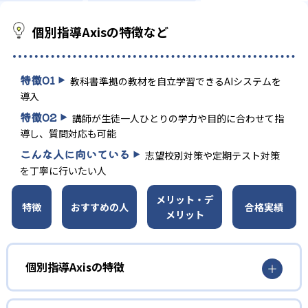
個別指導Axisの特徴など
特徴
01
教科書準拠の教材を自立学習できるAIシステムを
導入
特徴
02
講師が生徒一人ひとりの学力や目的に合わせて指
導し、質問対応も可能
こんな人に向いている
志望校別対策や定期テスト対策
を丁寧に行いたい人
メリット・デ
特徴
おすすめの人
合格実績
メリット
個別指導Axisの特徴
AI教材と個別指導で自立学習力アップ