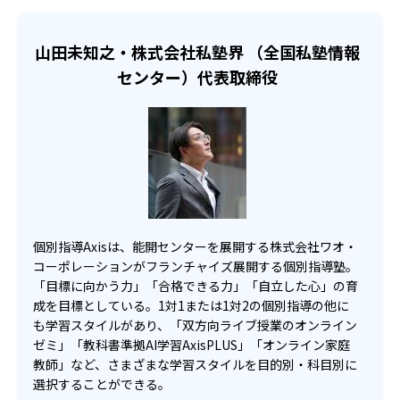
-
-
東星学園中学校
桐朋女子中学校
山田未知之・株式会社私塾界 （全国私塾情報
-
海城中学校
センター）代表取締役
-
多摩大学附属聖ヶ丘中学校
-
東京純心女子中学校
-
-
大妻中野中学校
駒込中学校
-
-
目黒学院中学校
足立学園中学校
個別指導Axisは、能開センターを展開する株式会社ワオ・
コーポレーションがフランチャイズ展開する個別指導塾。
-
-
穎明館中学校
共栄学園中学校
「目標に向かう力」「合格できる力」「自立した心」の育
成を目標としている。1対1または1対2の個別指導の他に
-
-
桜丘中学校
順天中学校
も学習スタイルがあり、「双方向ライブ授業のオンライン
ゼミ」「教科書準拠AI学習AxisPLUS」「オンライン家庭
-
城西大学附属城西中学校
教師」など、さまざまな学習スタイルを目的別・科目別に
選択することができる。