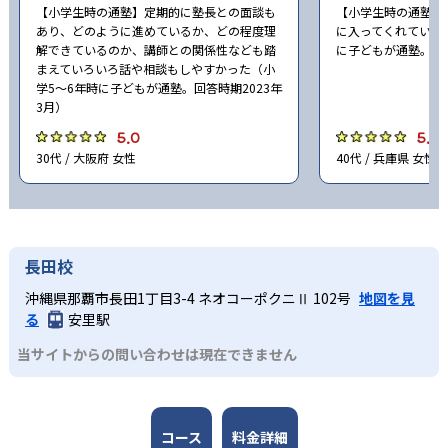
【小学生時の通塾】定期的に塾長との面談も
【小学生時の通塾】
-
-
啓明学院中学校
夙川中学校
あり、どのように進めているか、どの程度理
に入ってくれていた
解できているのか、講師との関係性なども踏
に子どもが通塾。回答
まえていろいろ話や相談もしやすかった（小
-
-
須磨学園中学校
神戸龍谷中学校
学5〜6年時に子どもが通塾。回答時期2023年
3月）
-
奈良女子大学附属中等教育学校
5.0
5.0
30代 / 大阪府 女性
40代 / 兵庫県 女性
-
-
奈良育英中学校
天理中学校
-
奈良学園登美ヶ丘中学校
長田校
-
-
智辯学園中学校
育英西中学校
沖縄県那覇市長田1丁目3-4 ネオコーポクニⅡ 102号
地図を見
-
る
安里駅
東大寺学園中学校
当サイトからの問い合わせは現在できません
-
-
奈良学園中学校
帝塚山中学校
-
西大和学園中学校
コース
料金詳細