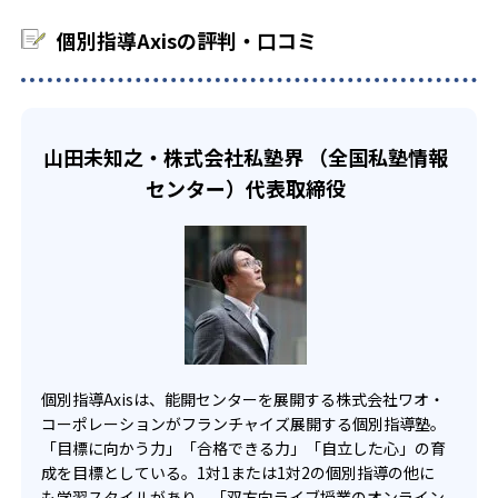
-
東京成徳大学中学校
個別指導Axisの評判・口コミ
-
-
東星学園中学校
桐朋女子中学校
-
海城中学校
山田未知之・株式会社私塾界 （全国私塾情報
センター）代表取締役
-
多摩大学附属聖ヶ丘中学校
-
東京純心女子中学校
-
-
大妻中野中学校
駒込中学校
-
-
目黒学院中学校
足立学園中学校
個別指導Axisは、能開センターを展開する株式会社ワオ・
-
-
穎明館中学校
共栄学園中学校
コーポレーションがフランチャイズ展開する個別指導塾。
「目標に向かう力」「合格できる力」「自立した心」の育
-
-
桜丘中学校
順天中学校
成を目標としている。1対1または1対2の個別指導の他に
も学習スタイルがあり、「双方向ライブ授業のオンライン