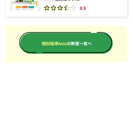
3.5
13
39
北海道大学
東北大学
7
57
名古屋大学
大阪大学
37
18
九州大学
筑波大学
個別指導Axis
の教室一覧へ
16
53
千葉大学
新潟大学
61
43
大阪公立大学
神戸大学
97
60
岡山大学
広島大学
78
18
香川大学
熊本大学
エリアか
他、多数合格
※2024年度、個別指導Axis公式サイトより、2024年4月1日
現在判明分。個別指導Axisを含めたワオ・コーポレーショ