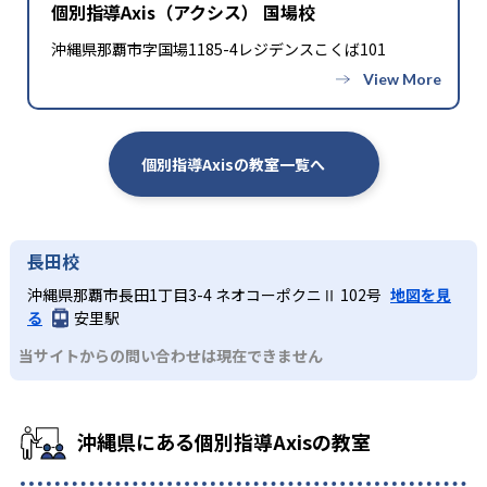
個別指導Axis（アクシス） 国場校
高校の合格実績
沖縄県那覇市字国場1185-4レジデンスこくば101
-
-
札幌市立札幌旭丘高校
北海高校
-
-
函館ラ・サール高校
青森高校
個別指導Axisの教室一覧へ
-
-
青森山田高校
仙台西高校
-
-
東北学院高校
秋田高校
長田校
沖縄県那覇市長田1丁目3-4 ネオコーポクニⅡ 102号
地図を見
-
-
聖光学院高校
土浦第一高校
る
安里駅
-
-
当サイトからの問い合わせは現在できません
常総学院高校
鹿沼高校
-
-
富岡高校
川口北高校
沖縄県にある個別指導Axisの教室
-
-
川越西高校
埼玉栄高校