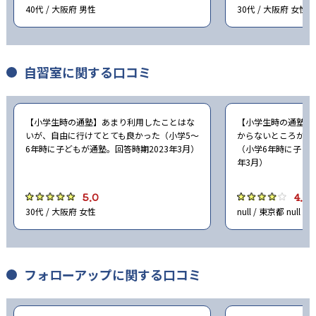
40代 / 大阪府 男性
30代 / 大阪府 女性
-
帝塚山学院泉ヶ丘中学校
-
大阪女学院中学校
自習室に関する口コミ
-
-
賢明学院中学校
大谷中学校
【小学生時の通塾】あまり利用したことはな
【小学生時の通塾】
-
-
灘中学校
甲陽学院中学校
いが、自由に行けてとても良かった（小学5〜
からないところがあ
6年時に子どもが通塾。回答時期2023年3月）
（小学6年時に子ども
年3月）
-
-
関西学院中学部
報徳学園中学校
5.0
4.0
-
-
甲南中学校
六甲学院中学校
30代 / 大阪府 女性
null / 東京都 null
-
-
白陵中学校
三田学園中学校
-
-
滝川中学校
神戸女学院中学部
フォローアップに関する口コミ
-
-
神戸山手女子中学校
親和中学校