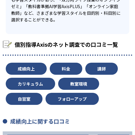
-
城西大学附属城西中学校
ゼミ」「教科書準拠AI学習AxisPLUS」「オンライン家庭
教師」など、さまざまな学習スタイルを目的別・科目別に
-
椙山女学園中学校
選択することができる。
-
名古屋経済大学市邨中学校
個別指導Axisのネット調査での口コミ一覧
-
金城学院中学校
-
海陽中等教育学校
成績向上
料金
講師
-
名古屋女子大学中学校
カリキュラム
教室環境
-
-
聖霊中学校
大成中学校
自習室
フォローアップ
-
-
名古屋国際中学校
高田中学校
-
-
暁中学校
海星中学校
成績向上に関する口コミ
-
四日市メリノール学院中学校