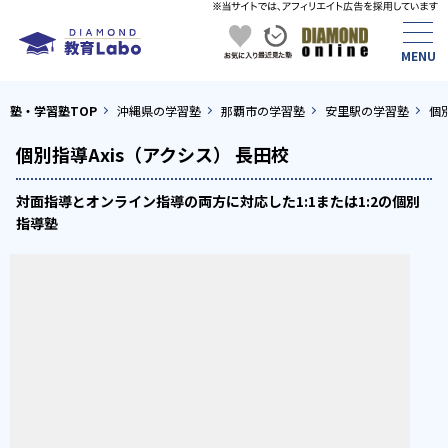
塾・学習塾TOP
沖縄県の学習塾
那覇市の学習塾
安里駅の学習塾
個
個別指導Axis（アクシス） 長田校
対面指導とオンライン指導の両方に対応した1:1または1:2の個別
指導塾