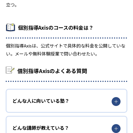
立つ。
-
広島市立広島中等教育学校
個別指導Axisのコースの料金は？
-
広島県立広島中学校
-
-
福山市立福山中学校
尾道中学校
個別指導Axisは、公式サイトで具体的な料金を公開していな
い。メールや無料体験授業で問い合わせたい。
-
-
愛光中学校
土佐塾中学校
個別指導Axisのよくある質問
-
福岡教育大学附属小倉中学校
-
福岡県立門司学園中学校
-
-
照曜館中学校
西南学院中学校
どんな人に向いている塾？
-
久留米大学附設中学校
どんな講師が教えている？
-
福岡女学院中学校