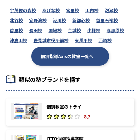
-
習志野市立習志野高校
宇茂佐の森校
あげな校
宮里校
山内校
泡瀬校
北谷校
宜野湾校
港川校
新都心校
首里石嶺校
-
-
板橋有徳高校
六本木高校
首里校
長田校
国場校
金城校
小禄校
与那原校
-
-
美原高校
大江戸高校
津嘉山校
豊見城市役所前校
東風平校
西崎校
-
-
六郷工科高校
神田女学園高校
個別指導Axisの教室一覧へ
-
正則学園高校
類似の塾ブランドを探す
-
二松學舍大学附属高校
-
中央学院大学中央高校
個別教室のトライ
3.7
大学の合格実績
16
19
東京大学
京都大学
ITTO個別指導学院