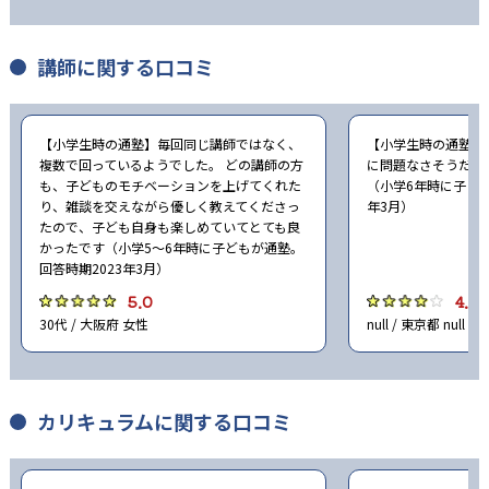
-
龍谷大学付属平安中学校
講師に関する口コミ
-
-
立命館中学校
東山中学校
-
京都女子中学校
【小学生時の通塾】毎回同じ講師ではなく、
【小学生時の通塾】
複数で回っているようでした。 どの講師の方
に問題なさそうだっ
も、子どものモチベーションを上げてくれた
（小学6年時に子ども
-
同志社女子中学校
り、雑談を交えながら優しく教えてくださっ
年3月）
たので、子ども自身も楽しめていてとても良
-
ノートルダム女学院中学校
かったです（小学5〜6年時に子どもが通塾。
回答時期2023年3月）
-
京都聖母学院中学校
5.0
4.0
30代 / 大阪府 女性
null / 東京都 null
-
洛南高等学校附属中学校
-
同志社国際中学校
カリキュラムに関する口コミ
-
立命館宇治中学校