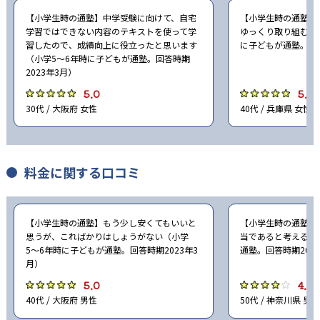
【小学生時の通塾】中学受験に向けて、自宅
【小学生時の通塾】
-
学習ではできない内容のテキストを使って学
ゆっくり取り組むこ
鈴鹿中学校
習したので、成績向上に役立ったと思います
に子どもが通塾。回答
（小学5〜6年時に子どもが通塾。回答時期
-
滋賀大学教育学部附属中学校
2023年3月）
5.0
5.0
-
滋賀県立守山中学校
30代 / 大阪府 女性
40代 / 兵庫県 女性
-
滋賀県立水口東中学校
-
料金に関する口コミ
滋賀県立河瀬中学校
-
-
比叡山中学校
近江兄弟社中学校
【小学生時の通塾】もう少し安くてもいいと
【小学生時の通塾】
-
思うが、こればかりはしょうがない（小学
当であると考える（
光泉カトリック中学校
5〜6年時に子どもが通塾。回答時期2023年3
通塾。回答時期202
月）
-
-
立命館守山中学校
同志社中学校
5.0
4.0
40代 / 大阪府 男性
50代 / 神奈川県 男性
-
-
洛星中学校
大谷中学校