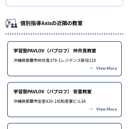
-
筑紫女学園中学校
個別指導Axisの近隣の教室
-
小倉日新館中学校
-
-
長崎日本大学中学校
純心中学校
-
学習塾PAVLOV（パブロフ） 仲井真教室
熊本大学教育学部附属中学校
沖縄県那覇市仲井真379-1レジデンス新垣110
-
熊本県立八代中学校
-
-
九州学院中学校
尚絅中学校
学習塾PAVLOV（パブロフ） 安里教室
-
大分大学教育学部附属中学校
沖縄県那覇市安里420-1松和産業ビル3A
-
大分県立大分豊府中学校
-
昭和薬科大学附属中学校