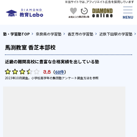
塾・学習塾TOP
奈良県の学習塾
香芝市の学習塾
近鉄下田駅の学習塾
馬渕教室 香芝本部校
近畿の難関高校に豊富な合格実績を出している塾
3.8
（
68件
）
2023年10月調査。
小学校高学年の集団塾アンケート調査方法
を参照