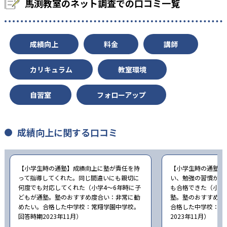
馬渕教室のネット調査での口コミ一覧
187
大阪桐蔭高校
648
関西大蔵高校
成績向上
料金
講師
249
雲雀丘学園高校
カリキュラム
教室環境
192
99
奈良高校
畝傍高校
自習室
フォローアップ
76
120
郡山高校
堀川高校
成績向上に関する口コミ
83
90
西京高校
嵯峨野高校
60
50
桃山高校
山城高校
【小学生時の通塾】成績向上に塾が責任を持
【小学生時の通塾】
って指導してくれた。同じ間違いにも親切に
い、勉強の習慣がつ
35
39
洛北高校
紫野高校
何度でも対応してくれた（小学4〜6年時に子
も合格できた（小学
どもが通塾。塾のおすすめ度合い：非常に勧
塾。塾のおすすめ度
44
28
南陽高校
城南菱創高校
めたい。合格した中学校：常翔学園中学校。
合格した中学校：清
回答時期2023年11月）
2023年11月）