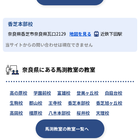
香芝本部校
奈良県香芝市奈良県瓦口2129
地図を見る
近鉄下田駅
当サイトからの問い合わせは現在できません
奈良県にある馬渕教室の教室
高の原校
学園前校
富雄校
登美ヶ丘校
白庭台校
生駒校
郡山校
王寺校
香芝本部校
香芝旭ヶ丘校
高田校
橿原校
八木本部校
桜井校
天理校
馬渕教室の教室一覧へ