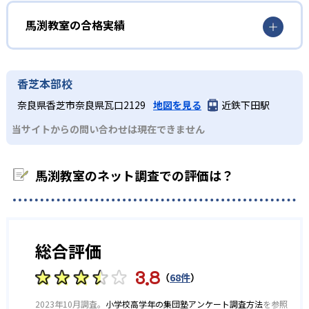
リキュラムが設定されている。カリキュラムの内容を効果
的に習得するため、オリジナルテキストを使用する。カリ
馬渕教室では、成績アップに役立つ授業づくりを強く意識
馬渕教室の合格実績
キュラム内容は事前に確認できるため、学習モチベーショ
している。講師評価においても生徒アンケートに加え、年6
ンの向上にも役立つ。
回の実力テストにおける担当クラスの成績推移をチェック
馬渕教室の合格実績は？
する。
馬渕教室高校受験コースの合格実績は下記の通りである。
香芝本部校
どんなデメリットがある？
高校の合格実績
奈良県香芝市奈良県瓦口2129
地図を見る
近鉄下田駅
馬渕教室は、難関校への合格実績が豊富だ。学校の授業が
当サイトからの問い合わせは現在できません
わからない場合など、基礎学力に自信がない生徒にはレベ
268
187
北野高校
天王寺高校
ルが合わないと感じるかもしれない。
229
182
大手前高校
三国丘高校
馬渕教室のネット調査での評価は？
111
176
高津高校
四條畷高校
224
193
茨木高校
豊中高校
総合評価
118
46
生野高校
岸和田高校
3.8
（
68件
）
28
417
灘高校
西大和学園高校
2023年10月調査。
小学校高学年の集団塾アンケート調査方法
を参照