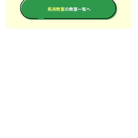
馬渕教室
の教室一覧へ
エリアか
北海道・東北
北海道
青森県
岩手県
宮城県
秋田県
山形
県
福島県
関東