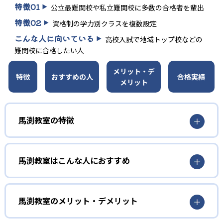
特徴
01
公立最難関校や私立難関校に多数の合格者を輩出
特徴
02
資格制の学力別クラスを複数設定
こんな人に向いている
高校入試で地域トップ校などの
難関校に合格したい人
メリット・デ
特徴
おすすめの人
合格実績
メリット
馬渕教室の特徴
複数の学力別クラスを設定
馬渕教室はこんな人におすすめ
馬渕教室では、学力別クラスを設定している。灘高校を目
指す創駿会や、公立最難関校を目指すSSST（スリーエスト
難関校合格から逆算して学びたい人
ップ）クラス、公立トップ校を目指すSSS（スリーエス）ク
ラスなど、受講資格をクリアしたハイレベルな生徒が切磋
年間カリキュラムに合わせた独自教材を使用
馬渕教室のメリット・デメリット
琢磨するクラスも複数設けられている。
馬渕教室の高校受験コースでは、高校入試から逆算したカ
どんなメリットがある？