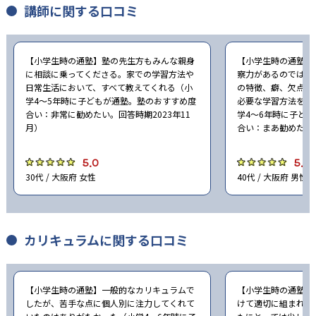
講師に関する口コミ
【小学生時の通塾】塾の先生方もみんな親身
【小学生時の通塾】
に相談に乗ってくださる。家での学習方法や
察力があるのではな
日常生活において、すべて教えてくれる（小
の特徴、癖、欠点を
学4〜5年時に子どもが通塾。塾のおすすめ度
必要な学習方法をレ
合い：非常に勧めたい。回答時期2023年11
学4〜6年時に子ど
月）
合い：まあ勧めたい。
5.0
5.0
30代 / 大阪府 女性
40代 / 大阪府 男性
カリキュラムに関する口コミ
【小学生時の通塾】一般的なカリキュラムで
【小学生時の通塾】
したが、苦手な点に個人別に注力してくれて
けて適切に組まれて