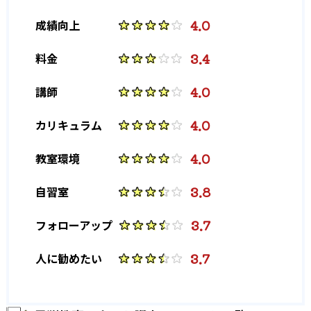
4.0
成績向上
326
洛南高校
3.4
料金
10
大阪星光学院高校
4.0
講師
154
95
清風南海高校
明星高校
4.0
カリキュラム
214
297
清風高校
四天王寺高校
4.0
教室環境
127
京都女子高校
3.8
自習室
142
599
立命館高校
帝塚山高校
3.7
フォローアップ
489
桃山学院高校
3.7
人に勧めたい
261
清教学園高校
520
近畿大学附属高校