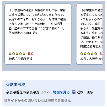
【小学生時の通塾】保護者に対しても、学習
【小学生時の通塾】
の進捗状況について案内がありましたので、
ろ提案してもらえて
家庭でのフォローもできるような体制が構築
えてもらえるのでよ
されていました（小学5年時に子どもが通
ではなく、教科ごと
塾。塾のおすすめ度合い：非常に勧めたい。
もらえ、先生方みん
回答時期2023年11月）
るように感じられた
が通塾。塾のおすす
い。合格した中学校
時期2023年11月）
5.0
5.0
50代 / 京都府 男性
30代 / 大阪府 女性
香芝本部校
奈良県香芝市奈良県瓦口2129
地図を見る
近鉄下田駅
当サイトからの問い合わせは現在できません