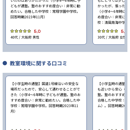
いたのはありがたかった（小学4〜6年時に子
もにとっては少し早
どもが通塾。塾のおすすめ度合い：非常に勧
かったが、張った分
めたい。合格した中学校：常翔学園中学校。
（小学4〜6年時に
回答時期2023年11月）
め度合い：非常に勧
校：清風南海中学校。
5.0
5.0
40代 / 大阪府 男性
30代 / 大阪府 女性
教室環境に関する口コミ
【小学生時の通塾】国道1号線沿いの安全な
【小学生時の通塾】
場所だったので、安心して通わせることがで
も近いから安心（小
きた（小学4〜6年時に子どもが通塾。塾のお
塾。塾のおすすめ度
すすめ度合い：非常に勧めたい。合格した中
合格した中学校：清
学校：常翔学園中学校。回答時期2023年11
ム）。回答時期2023
月）