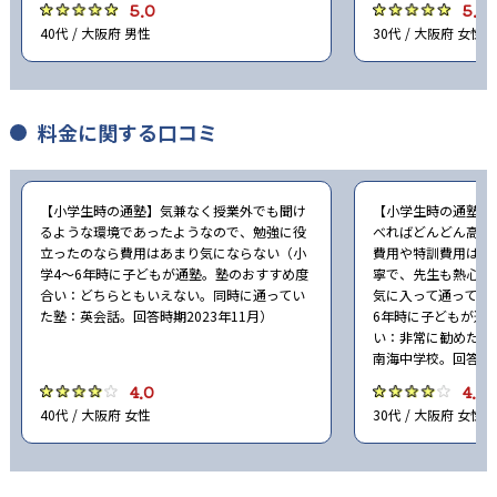
83
53
神戸高校
長田高校
5.0
5.0
40代 / 大阪府 男性
30代 / 大阪府 女性
66
46
兵庫高校
御影高校
49
78
葺合高校
市立西宮高校
料金に関する口コミ
71
19
宝塚北高校
市立西宮東高校
【小学生時の通塾】気兼なく授業外でも聞け
【小学生時の通塾】
40
163
県立西宮高校
膳所高校
るような環境であったようなので、勉強に役
べればどんどん高く
立ったのなら費用はあまり気にならない（小
費用や特訓費用は高
学4〜6年時に子どもが通塾。塾のおすすめ度
寧で、先生も熱心な
合い：どちらともいえない。同時に通ってい
気に入って通ってい
他、多数合格
た塾：英会話。回答時期2023年11月）
6年時に子どもが通
※2024年度、馬渕教室公式サイトより
い：非常に勧めたい
南海中学校。回答時期
4.0
4.0
40代 / 大阪府 女性
30代 / 大阪府 女性