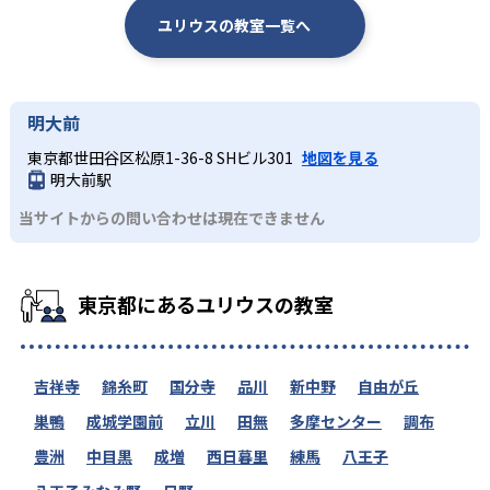
ユリウスの教室一覧へ
224
202
法政大学
東洋大学
178
明治学院大学
明大前
173
166
神奈川大学
東海大学
東京都世田谷区松原1-36-8 SHビル301
地図を見る
明大前駅
157
141
中央大学
専修大学
当サイトからの問い合わせは現在できません
111
110
早稲田大学
青山学院大学
107
103
立教大学
國學院大学
東京都にあるユリウスの教室
94
87
東京理科大学
東京都市大学
吉祥寺
錦糸町
国分寺
品川
新中野
自由が丘
71
69
芝浦工業大学
帝京大学
巣鴨
成城学園前
立川
田無
多摩センター
調布
65
65
麗澤大学
東京農業大学
豊洲
中目黒
成増
西日暮里
練馬
八王子