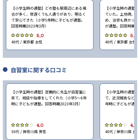
24
69
武南中学校
星野学園中学校
【小学生時の通塾】どの塾も駅周辺にある場
【小学生時の通塾】
合が多く、夜遅くても人通りがあり、明るく
ていた。土地柄、有
て安心できた（小学5年時に子どもが通塾。
め、治安も良かった
99
宮崎日本大学中学校
回答時期2023年3月）
が通塾。回答時期20
5.0
5.0
21
昌平中学校
40代 / 東京都 女性
40代 / 東京都 女性
51
西武学園文理中学校
10
西武台新座中学校
自習室に関する口コミ
11
18
聖望学園中学校
青稜中学校
【小学生時の通塾】定期的に先生が自習室に
【小学生時の通塾】
24
来て、相談や指導をしてくれた（小学5〜6年
て、近況報告などを
専修大学松戸中学校
時に子どもが通塾。回答時期2023年3月）
年時に子どもが通塾。
20
多摩大学目黒中学校
4.0
4.0
15
千葉日本大学第一中学校
50代 / 神奈川県 男性
40代 / 神奈川県 女性