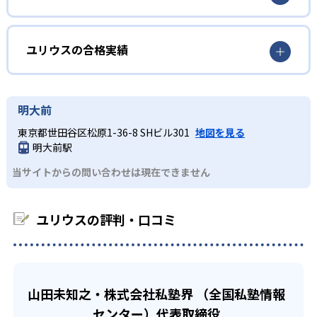
ユリウスの個別指導では、学習の段階に応じたプリント演
どんなメリットがある？
習システムを無料で利用できる。豊富なプリントを使い、
授業で扱った内容を確実に定着させる上で役立つ。少人数
ユリウスでは、1:1と1:2から選べる個別指導や、少人数グル
ユリウスの合格実績
指導と併用して苦手分野を集中的に学習してもよい。
ープ指導を行っている。予算や目的に応じて効果的な学習
方法を選べる。迷った場合は、個別面談で相談してもよ
ユリウスの合格実績は？
い。
ユリウスの合格実績は下記の通りである。
明大前
どんなデメリットがある？
中学校の合格実績
東京都世田谷区松原1-36-8 SHビル301
地図を見る
ユリウスでは、主に学生講師が指導を行う。研修によるス
明大前駅
キルアップは行われているものの、指導経験や合格実績の
11
15
鎌倉学園中学校
京華中学校
当サイトからの問い合わせは現在できません
観点では、社会人講師に見劣りすると感じるかもしれな
い。
14
佼成学園中学校
ユリウスの評判・口コミ
2
駒場東邦中学校
12
静岡聖光学院中学校
山田未知之・株式会社私塾界 （全国私塾情報
32
10
城西川越中学校
城北中学校
センター）代表取締役