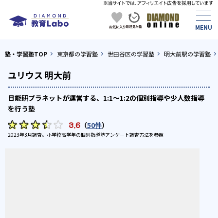
塾・学習塾TOP
東京都の学習塾
世田谷区の学習塾
明大前駅の学習塾
ユリウス 明大前
日能研プラネットが運営する、1:1～1:2の個別指導や少人数指導
を行う塾
3.6
（
50件
）
2023年3月調査。
小学校高学年の個別指導塾アンケート調査方法
を参照