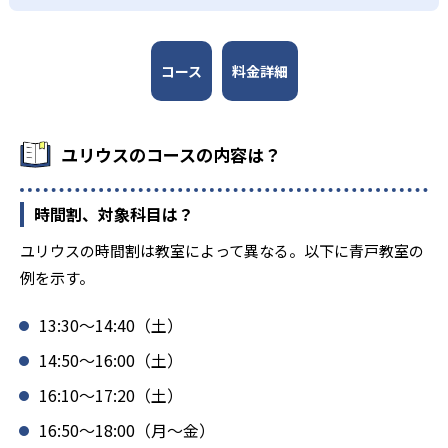
2
秀明英光高校
1
鶴見大学附属高校
コース
料金詳細
1
法政大学第二高校
ユリウスのコースの内容は？
1
1
横浜商科大学高校
秋草学園高校
1
1
時間割、対象科目は？
浦和学院高校
浦和実業学園高校
ユリウスの時間割は教室によって異なる。以下に青戸教室の
1
1
叡明高校
埼玉栄高校
例を示す。
1
錦城学園高校
13:30～14:40（土）
1
工学院大学附属高校
14:50～16:00（土）
16:10～17:20（土）
1
1
麹町学園女子高校
駒場学園高校
16:50～18:00（月～金）