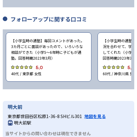
高校の合格実績
フォローアップに関する口コミ
1
1
荏田高校
大船高校
1
川崎市立川崎総合科学高校
【小学生時の通塾】毎回コメントがあった。
【小学生時の通塾】
3カ月ごとに面談があったので、いろいろな
況を合わせて、学校
相談ができた（小学5〜6年時に子どもが通
してくれた（小学3
1
1
川越西高校
草加高校
塾。回答時期2023年3月）
回答時期2023年3月
5.0
5.0
1
1
多摩高校
永山高校
40代 / 東京都 女性
60代 / 神奈川県 男性
1
東村山西高校
1
お茶の水女子大学附属高校
明大前
1
木更津工業高等専門学校
東京都世田谷区松原1-36-8 SHビル301
地図を見る
明大前駅
3
2
成立学園高校
栄東高校
当サイトからの問い合わせは現在できません