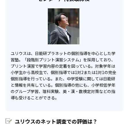
54
6
城北埼玉中学校
巣鴨中学校
11
11
聖学院中学校
成城中学校
16
9
桐光学園男子部
桐朋中学校
10
藤嶺学園藤沢中学校
ユリウスは、日能研プラネットの個別指導を中心とした学
習塾。「段階別プリント演習システム」を採用しており、
21
獨協中学校
プリント演習で学習内容の定着を図っている。対象学年は
小学生から高校生で、個別指導では1対2または1対1の完全
22
日本大学豊山中学校
個別指導を行っている。また、中学受験に関しては日能研
と情報を共有している。個別指導の他にも、小学校低学年
1
武蔵中学校
のグループ学習、理科実験、英・漢・数検定対策などの指
導も受けることができる。
7
明治大学付属中野中学校
6
立教池袋中学校
ユリウスのネット調査での評価は？