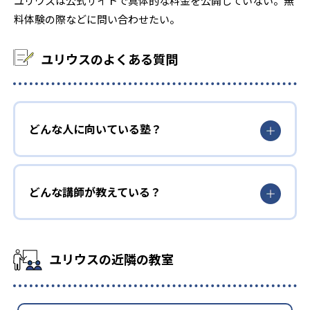
ユリウスは公式サイトで具体的な料金を公開していない。無
大学の合格実績
料体験の際などに問い合わせたい。
6
8
北海道大学
東北大学
ユリウスのよくある質問
2
1
秋田大学
茨城大学
3
3
筑波大学
埼玉大学
どんな人に向いている塾？
9
3
千葉大学
お茶の水女子大学
1
5
電気通信大学
東京大学
どんな講師が教えている？
2
東京医科歯科大学
6
6
東京外国語大学
東京学芸大学
ユリウスの近隣の教室
4
3
東京工業大学
東京海洋大学