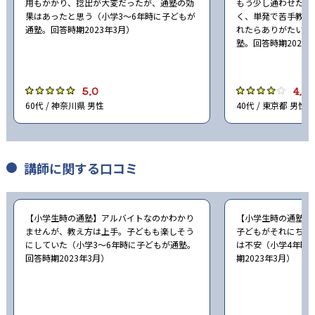
用もかかり、捻出が大変だったが、通塾の効
もう少し通わせたい
42
春日部共栄中学校
果はあったと思う（小学3〜6年時に子どもが
く、単発で苦手教科
通塾。回答時期2023年3月）
れたらありがたい（
15
関東学院中学校
塾。回答時期2023
11
鶴見大学附属中学校
5.0
4.0
60代 / 神奈川県 男性
40代 / 東京都 男性
31
桐蔭学園中等教育学校
14
東海大学付属浦安中学校
講師に関する口コミ
8
東海大学付属高輪台中学校
20
東京成徳大学中学校
【小学生時の通塾】アルバイトなのかわかり
【小学生時の通塾】
ませんが、教え方は上手。子どもも楽しそう
子どもがそれにちゃ
13
東京電機大学中学校
にしていた（小学3〜6年時に子どもが通塾。
は不安（小学4年時
回答時期2023年3月）
期2023年3月）
18
東京都市大学等々力中学校
13
東京農業大学第三中学校