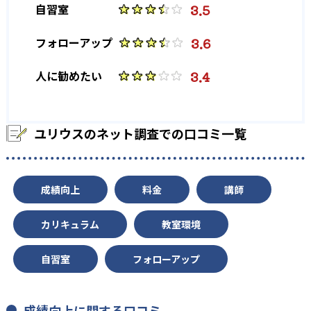
3.5
自習室
22
麹町学園女子中学校
3.6
フォローアップ
18
国府台女子学院中学校
3.4
人に勧めたい
30
実践女子学園中学校
20
十文字中学校
ユリウスのネット調査での口コミ一覧
28
淑徳与野中学校
成績向上
料金
講師
22
捜真女学校中学部
カリキュラム
教室環境
20
トキワ松学園中学校
自習室
フォローアップ
16
日本女子大学附属中学校
82
盛岡白百合学園中学校
成績向上に関する口コミ