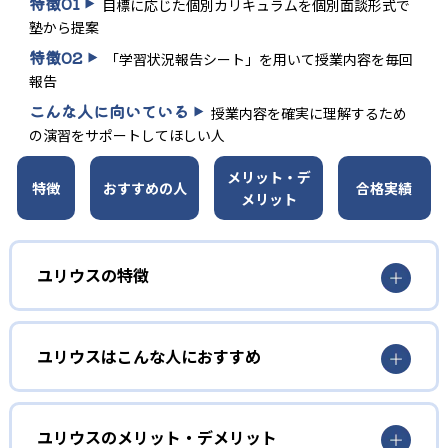
特徴
01
目標に応じた個別カリキュラムを個別面談形式で
塾から提案
特徴
02
「学習状況報告シート」を用いて授業内容を毎回
報告
こんな人に向いている
授業内容を確実に理解するため
の演習をサポートしてほしい人
メリット・デ
特徴
おすすめの人
合格実績
メリット
ユリウスの特徴
教材や受講科目の提案を受けられる
ユリウスはこんな人におすすめ
ユリウスでは、テストの成績やプリント演習の結果を踏ま
えて、子どもに最適な教材と受講科目を提案する。何をど
授業内容を確実に理解したい人
のように勉強すれば成績アップや志望校合格につながるか
わからず、困っている場合にも安心だ。
「段階別プリント演習システム」を無料で使える
ユリウスのメリット・デメリット