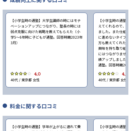
25
横浜女学院中学校
【小学生時の通塾】大学生講師の時にはモチ
【小学生時の通塾】
43
和洋国府台女子中学校
ベーションアップにつながり、塾長の時には
えてくれるので、ど
弱点克服に向けた戦略を教えてもらえた（小
ました。また仕組み
14
青山学院横浜英和中学校
学5〜6年時に子どもが通塾。回答時期2023年
に進めないタイプな
3月）
方も教えてくれたの
興味を持ち取り組ん
48
浦和実業学園中学校
にはつながりません
績アップしました（
19
21
穎明館中学校
桜美林中学校
通塾。回答時期202
4.0
4.0
60
98
大宮開成中学校
開智中学校
40代 / 東京都 女性
40代 / 東京都 女性
165
開智所沢中等教育学校
料金に関する口コミ
54
開智未来中学校
12
かえつ有明中学校
【小学生時の通塾】学年が上がるに連れて費
【小学生時の通塾】