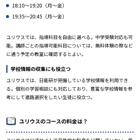
1
1
品川学芸高校
淑徳巣鴨高校
18:10～19:20（月～金）
19:35～20:45（月～金）
1
1
昭和第一学園高校
大成高校
1
大東文化大学第一高校
ユリウスでは、指導科目を自由に選べる。中学受験対応も可
能。講師ごとの指導可能科目については、無料体験の際など
1
東海大学付属高輪台高校
に通う予定の教室に確認するとよい。
1
豊島学院高校
学校情報の収集にも役立つ
1
日本体育大学荏原高校
ユリウスでは、日能研が把握している学校情報を利用でき
る。個別の学習相談にも対応しており、豊富な学校情報を参
1
八王子学園八王子高校
考にして進路選択をしたい生徒に役立つ。
1
文化学園大学杉並高校
ユリウスのコースの料金は？
1
文京学院大学女子高校