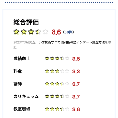
22
立教新座中学校
2
18
早稲田中学校
跡見学園中学校
総合評価
11
聖セシリア女子中学校
3.6
（
50件
）
12
浦和明の星女子中学校
2023年3月調査。
小学校高学年の個別指導塾アンケート調査方法
を参
照
2
11
桜蔭中学校
大妻中学校
3.8
成績向上
32
大妻多摩中学校
3.3
料金
28
大妻中野中学校
3.7
講師
26
大妻嵐山中学校
3.7
カリキュラム
24
カリタス女子中学校
3.8
教室環境
21
共立女子中学校