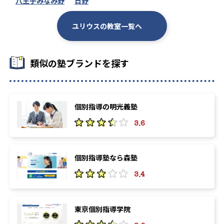
八王子みなみ野
日野
64
64
上智大学
東京電機大学
ユリウスの教室一覧へ
62
59
駒澤大学
北里大学
59
56
成城大学
慶應義塾大学
類似の塾ブランドを探す
55
54
武蔵野大学
学習院大学
49
48
関東学院大学
明星大学
個別指導の明光義塾
3.6
42
40
国士館大学
桜美林大学
40
40
工学院大学
東京工科大学
個別指導塾なら森塾
3.4
40
39
神奈川工科大学
成蹊大学
36
32
順天堂大学
昭和女子大学
東京個別指導学院