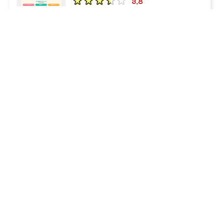
31
30
立正大学
大妻女子大学
3.8
30
28
武蔵大学
千葉工業大学
ITTO個別指導学院
26
25
獨協大学
昭和薬科大学
3.5
25
23
日本女子大学
玉川大学
23
20
和光大学
杏林大学
ユリウス
の教室一覧へ
20
18
東京女子大学
横浜薬科大学
16
フェリス女学院大学
15
15
帝京平成大学
大東文化大学
14
14
千葉商科大学
東京経済大学
エリアか
14
13
湘南医療大学
文教大学