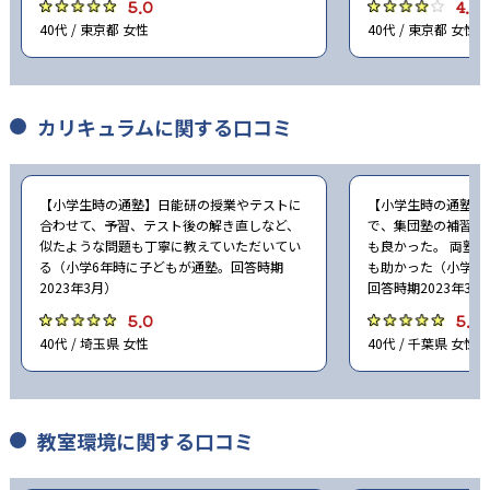
5.0
4.0
40代 / 東京都 女性
40代 / 東京都 女性
25
光英VERITAS中学校
128
65
埼玉栄中学校
栄東中学校
カリキュラムに関する口コミ
89
佐久長聖中学校
12
23
自修館中学校
淑徳中学校
【小学生時の通塾】日能研の授業やテストに
【小学生時の通塾】
合わせて、予習、テスト後の解き直しなど、
で、集団塾の補習的
似たような問題も丁寧に教えていただいてい
も良かった。 両塾
47
獨協埼玉中学校
る（小学6年時に子どもが通塾。回答時期
も助かった（小学5
2023年3月）
回答時期2023年3月
69
長崎日本大学中学校
5.0
5.0
40代 / 埼玉県 女性
40代 / 千葉県 女性
19
日本工業大学駒場中学校
23
日本大学中学校
教室環境に関する口コミ
22
日本大学三島中学校