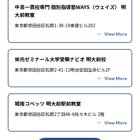
8
9
一橋大学
横浜国立大学
中高一貫校専門 個別指導塾WAYS（ウェイズ） 明
大前教室
2
1
新潟大学
金沢大学
東京都世田谷区松原1-38-19東建ビル202
2
1
信州大学
三重大学
2
4
滋賀大学
京都大学
栄光ゼミナール大学受験ナビオ 明大前校
1
3
大阪大学
山口大学
東京都世田谷区松原2-41-11明治安田生命ビル2F
1
2
愛媛大学
九州大学
1
2
鹿屋体育大学
埼玉県立大学
城南コベッツ 明大前駅前教室
13
2
東京都立大学
横浜市立大学
東京都世田谷区松原2丁目46-6佐々木ビル 2階
1
1
静岡県立大学
国立看護大学校
287
272
日本大学
明治大学