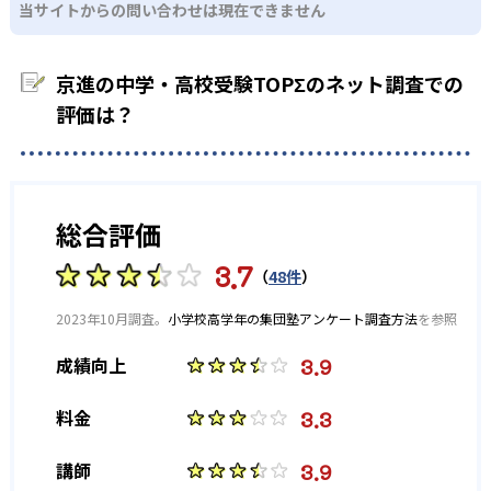
1
8
開成中学校
西大和学園中学校
当サイトからの問い合わせは現在できません
て教えてほしい場合には、塾の理念が合わないと感じるか
もしれない。
4
東大寺学園中学校
京進の中学・高校受験TOPΣのネット調査での
10
洛南高等学校附属中学校
評価は？
20
54
洛星中学校
県立守山中学校
46
県立河瀬中学校
総合評価
55
県立水口東中学校
3.7
（
48件
）
26
洛北高等学校附属中学校
2023年10月調査。
小学校高学年の集団塾アンケート調査方法
を参照
3.9
成績向上
19
西京高等学校附属中学校
3.3
料金
25
南陽高等学校附属中学校
3.9
講師
13
34
東海中学校
滝中学校