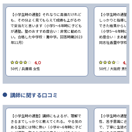
【小学生時の通塾】それなりに高価だけれど
【小学生時の通塾】
も、その分よく見てもらえて成績も上がるの
しっかりと指導して
で妥当だと思います（小学5〜6年時に子ども
できた結果からいう
が通塾。塾のおすすめ度合い：非常に勧めた
（小学5〜6年時に
い。合格した中学校：灘中学。回答時期2023
め度合い：まあ勧め
年11月）
同志社香里中学校。回
4.0
4.0
50代 / 兵庫県 女性
50代 / 大阪府 男性
講師に関する口コミ
【小学生時の通塾】講師にもよるが、理解で
【小学生時の通塾】
きるまでしっかりと教えてくれる。 やる気の
性、苦手意識に合わ
ある生徒には特に熱い（小学4〜6年時に子ど
で、丁寧に生徒のこ