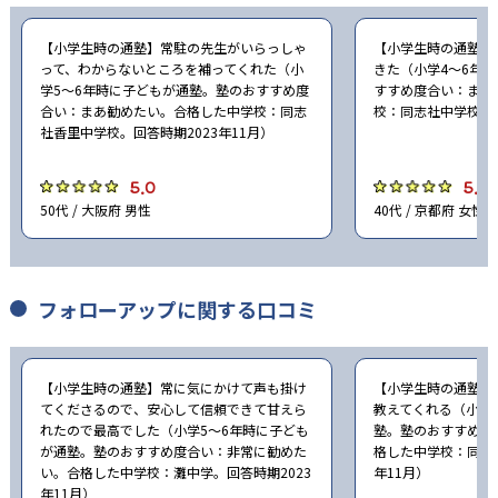
【小学生時の通塾】常駐の先生がいらっしゃ
【小学生時の通塾】
って、わからないところを補ってくれた（小
きた（小学4〜6年
学5〜6年時に子どもが通塾。塾のおすすめ度
すすめ度合い：まあ
合い：まあ勧めたい。合格した中学校：同志
校：同志社中学校。回
社香里中学校。回答時期2023年11月）
5.0
5.0
50代 / 大阪府 男性
40代 / 京都府 女性
フォローアップに関する口コミ
【小学生時の通塾】常に気にかけて声も掛け
【小学生時の通塾】
てくださるので、安心して信頼できて甘えら
教えてくれる（小学
れたので最高でした（小学5〜6年時に子ども
塾。塾のおすすめ度
が通塾。塾のおすすめ度合い：非常に勧めた
格した中学校：同志社
い。合格した中学校：灘中学。回答時期2023
年11月）
年11月）