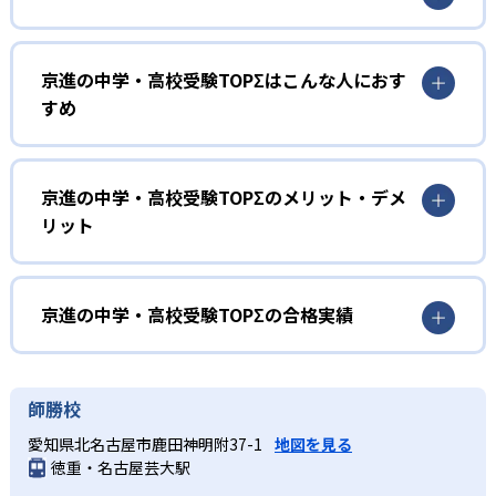
脳科学を活かした学習システム
京進の中学・高校受験TOPΣはこんな人におす
京進トップシグマでは、脳科学の研究を踏まえた学習シス
すめ
テムを採用している。知識を効率よく定着させられるタイ
ミングで、復習や暗記を行いやすい。学習した内容を長期
家庭学習の質を高めたい人
間覚えておくためにも役立つ。
学力や志望校に応じた学習方法を指導
京進の中学・高校受験TOPΣのメリット・デメ
リット
京進トップシグマでは、家庭学習のサポートも行う。塾で
必要な学習内容の多くを指導し、家庭学習の量は抑える方
どんなメリットがある？
針だが、よりハイレベルな志望校を目指したい場合など
は、家庭学習の方法も丁寧に伝える。
京進トップシグマでは、1人1台のタブレット端末を活用す
京進の中学・高校受験TOPΣの合格実績
る。宿題の提出や、保護者による学習状況の把握にも役立
つ。豊富な単元別動画もあり、家庭学習を行う際にも利用
京進の中学・高校受験TOPΣの合格実績は？
できる。
京進トップシグマの合格実績は下記の通りである。
師勝校
どんなデメリットがある？
中学校の合格実績
愛知県北名古屋市鹿田神明附37-1
地図を見る
京進トップシグマでは、自ら学ぶ力を育てる方針だ。挨拶
徳重・名古屋芸大駅
などの礼儀指導も大切にしており、勉強の内容だけに絞っ