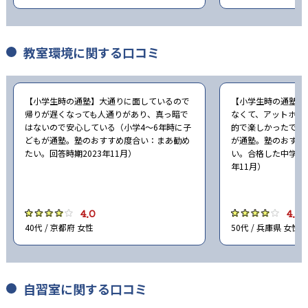
教室環境に関する口コミ
【小学生時の通塾】大通りに面しているので
【小学生時の通塾】
帰りが遅くなっても人通りがあり、真っ暗で
なくて、アットホー
はないので安心している（小学4〜6年時に子
的で楽しかったです
どもが通塾。塾のおすすめ度合い：まあ勧め
が通塾。塾のおすす
たい。回答時期2023年11月）
い。合格した中学校：
年11月）
4.0
4.0
40代 / 京都府 女性
50代 / 兵庫県 女性
自習室に関する口コミ