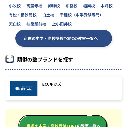
小牧校
高蔵寺校
師勝校
布袋校
極楽校
本郷校
有松・桶狭間校
白土校
千種校（中学受験専門）
天白校
扶桑駅前校
上小田井校
京進の中学・高校受験TOPΣの教室一覧へ
類似の塾ブランドを探す
ECCキッズ
京進の中学・高校受験TOPΣ
の教室一覧へ