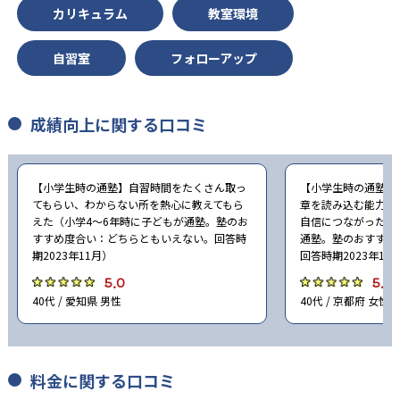
カリキュラム
教室環境
自習室
フォローアップ
成績向上に関する口コミ
【小学生時の通塾】自習時間をたくさん取っ
【小学生時の通塾】
てもらい、わからない所を熱心に教えてもら
章を読み込む能力や
えた（小学4〜6年時に子どもが通塾。塾のお
自信につながった（
すすめ度合い：どちらともいえない。回答時
通塾。塾のおすすめ
期2023年11月）
回答時期2023年11
5.0
5.0
40代 / 愛知県 男性
40代 / 京都府 女性
料金に関する口コミ