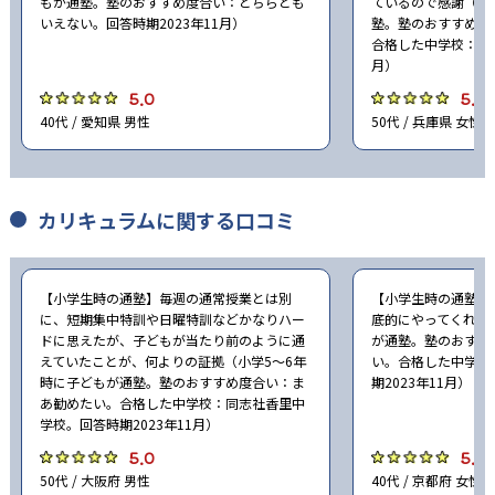
もが通塾。塾のおすすめ度合い：どちらとも
ているので感謝（小
いえない。回答時期2023年11月）
塾。塾のおすすめ度
合格した中学校：灘中
月）
5.0
5.0
40代 / 愛知県 男性
50代 / 兵庫県 女性
カリキュラムに関する口コミ
【小学生時の通塾】毎週の通常授業とは別
【小学生時の通塾】
に、短期集中特訓や日曜特訓などかなりハー
底的にやってくれた
ドに思えたが、子どもが当たり前のように通
が通塾。塾のおすす
えていたことが、何よりの証拠（小学5〜6年
い。合格した中学校
時に子どもが通塾。塾のおすすめ度合い：ま
期2023年11月）
あ勧めたい。合格した中学校：同志社香里中
学校。回答時期2023年11月）
5.0
5.0
50代 / 大阪府 男性
40代 / 京都府 女性