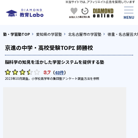
塾・学習塾TOP
愛知県の学習塾
北名古屋市の学習塾
徳重・名古屋芸大
京進の中学・高校受験TOPΣ 師勝校
脳科学の知見を活かした学習システムを提供する塾
3.7
（
48件
）
2023年10月調査。
小学校高学年の集団塾アンケート調査方法
を参照