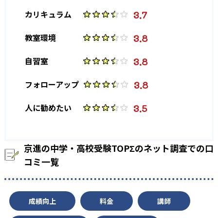
3.7
カリキュラム
11
南山中学校女子部
3.8
教室環境
高校の合格実績
3.8
自習室
81
2
洛南高校
西大和学園高校
3.8
フォローアップ
110
152
膳所高校
彦根東高校
3.5
人に勧めたい
22
48
堀川高校
西京高校
45
嵯峨野高校
京進の中学・高校受験TOPΣのネット調査での口
コミ一覧
他、多数合格
※2024年度、京進トップシグマ公式サイトより
成績向上
料金
講師