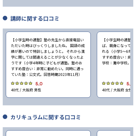
講師に関する口コミ
【小学生時の通塾】塾の先生から直接電話い
【小学生時の通塾】
ただいた時はびっくりしましたね。 国語の成
ば、親身になって迅
績が悪いので特訓しましょうと。 それから漢
れる（小学5〜6年
字に関しては間違えることが少なくなったよ
すすめ度合い：非常
うです（小学4年時に子どもが通塾。塾のお
学校：灘中学校。回答
すすめ度合い：非常に勧めたい。同時に通っ
ていた塾：公文式。回答時期2023年11月）
5.0
5.0
40代 / 大阪府 男性
40代 / 大阪府 女性
カリキュラムに関する口コミ