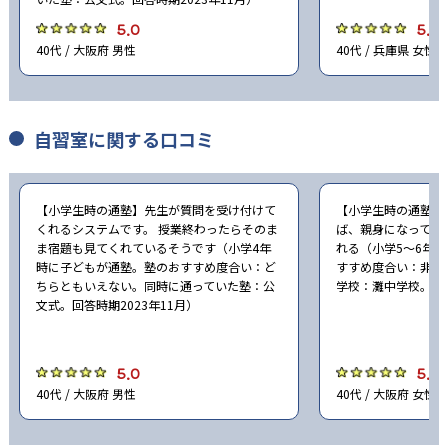
5.0
5.0
40代 / 大阪府 男性
40代 / 兵庫県 女性
自習室に関する口コミ
【小学生時の通塾】先生が質問を受け付けて
【小学生時の通塾】
くれるシステムです。 授業終わったらそのま
ば、親身になって迅
ま宿題も見てくれているそうです（小学4年
れる（小学5〜6年
時に子どもが通塾。塾のおすすめ度合い：ど
すすめ度合い：非常
ちらともいえない。同時に通っていた塾：公
学校：灘中学校。回答
文式。回答時期2023年11月）
5.0
5.0
40代 / 大阪府 男性
40代 / 大阪府 女性