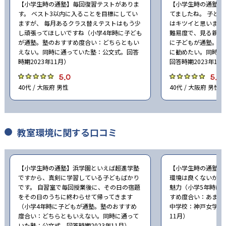
【小学生時の通塾】毎回復習テストがありま
【小学生時の通塾】
す。 ベスト3以内に入ることを目標にしてい
てましたね。 子ども
ますが、 毎月あるクラス替えテストはもう少
はキツイと思います
し頑張ってほしいですね（小学4年時に子ども
難易度で、見る親も
が通塾。塾のおすすめ度合い：どちらともい
に子どもが通塾。塾
えない。同時に通っていた塾：公文式。回答
に勧めたい。同時に
時期2023年11月）
回答時期2023年11
5.0
5.0
40代 / 大阪府 男性
40代 / 大阪府 男性
教室環境に関する口コミ
【小学生時の通塾】浜学園といえば超進学塾
【小学生時の通塾】
ですから、真剣に学習している子どもばかり
環境は良くないが、
です。 自習室で毎回授業後に、その日の宿題
魅力（小学5年時に
をその日のうちに終わらせて帰ってきます
すめ度合い：あまり
（小学4年時に子どもが通塾。塾のおすすめ
中学校：神戸女学院中
度合い：どちらともいえない。同時に通って
11月）
いた塾：公文式。回答時期2023年11月）