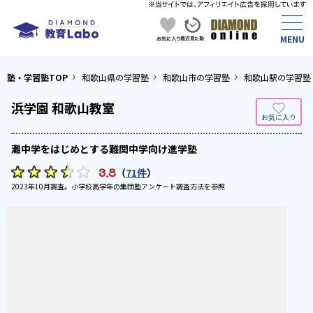
塾・学習塾TOP
和歌山県の学習塾
和歌山市の学習塾
和歌山駅の学習塾
浜学園 和歌山教室
灘中学をはじめとする難関中学向け進学塾
3.8
（
71件
）
2023年10月調査。
小学校高学年の集団塾アンケート調査方法
を参照