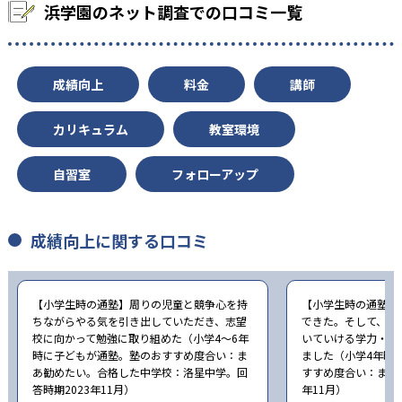
浜学園のネット調査での口コミ一覧
成績向上
料金
講師
カリキュラム
教室環境
自習室
フォローアップ
成績向上に関する口コミ
【小学生時の通塾】周りの児童と競争心を持
【小学生時の通塾】
ちながらやる気を引き出していただき、志望
できた。そして、進
校に向かって勉強に取り組めた（小学4〜6年
いていける学力・学
時に子どもが通塾。塾のおすすめ度合い：ま
ました（小学4年時
あ勧めたい。合格した中学校：洛星中学。回
すすめ度合い：まあ勧
答時期2023年11月）
年11月）