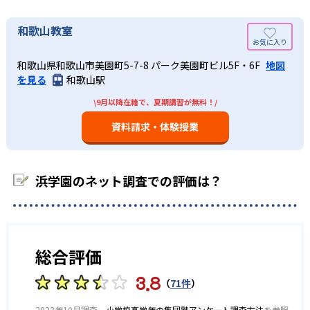
心を育てる。これによって授業に慣れ、学びの土台を身に
を目指すだけでなく、例えば、マスターコースの場合なら1
浜学園の合格実績は？
つける。さらに、学びの楽しさを実感できると、自主学習
週間ごとの学習目標が事細かに明示されているため、今何
浜学園の公式サイトには、中学受験の合格実績の記載があ
浜学園の学習サイクルは講義→家庭学習→復習テストとな
和歌山教室
の習慣にもつながる。中学受験に向けた準備の時期と捉え
をすべきかが明確になる。そのため、学習意欲も高い状態
る。
っており、予習は一切なしで授業に挑む。復習テストは毎
て、着実に土台を身につけたい人におすすめだ。
で維持することができる。
回の授業で行い、その出題範囲は前回の学習内容で、学習
中学校の合格実績
和歌山県和歌山市美園町5-7-8 パーク美園町ビル5F・6F
地図
また、毎授業で前回の内容の復習テストを行う点も効果的
小学生（高学年）
計画表にも記載されているため、自分自身で学習到達度を
を見る
和歌山駅
だ。復習テストの範囲に無理難題はなく、前回習った内容
確認できる。同時に弱点も発見できるので、その後の学習
難関中学を目指す子ども向け
92
42
から出題されるため、終わったあとに自分の学習到達度を
灘中学校
西大和学園中学校
\9月以降在籍で、夏期講習が無料！/
の指針に役立つ。
把握できる。また、この復習テストの成績も反映して2ヶ月
浜学園では、小学4年生で学習習慣を確実なものにし、小学
02
能力に応じたクラス編成
資料請求・体験授業
に1回クラス編成を行うため、毎回真剣に取り組む必要があ
5年生から本格的な中学受験勉強を始める。中学入試レベル
31
洛南高校附属中学校
る。成績次第で上のクラスに行けることは、学習意欲を高
を意識した教材を使用し、着実な知識の習得を目指すこと
浜学園では、学習到達度に応じたクラス編成を2ヶ月に1度
める材料になるだろう。
で、小学6年生を総仕上げの1年にすることができる。小学6
47
神戸女学院中学校
行う。これには復習テストの成績も反映されるため、毎回
年生では実践力と応用力に磨きをかける他、入試の出題傾
浜学園のネット調査での評価は？
どんなデメリットがある？
の復習テストも真剣に取り組む必要がある。
向に的を絞った日曜志望校別特訓など、それぞれの最終目
33
四天王寺中学校（医志）
浜学園のデメリットは、自分のペースで勉強がしづらい点
標に合わせて万全の対策を行う。
だ。毎授業の復習テストで、自分の苦手を発見できる点は
メリットになるが、すぐに次の復習テストの勉強をしなけ
他、多数合格
総合評価
ればならないため、苦手克服の時間を多くは取れない。そ
※2023年10月、当社調べ
のため、習い事などで勉強ばかりに時間を費やせない人に
3.8
はおすすめできない。
（
71件
）
2023年10月調査。
小学校高学年の集団塾アンケート調査方法
を参照