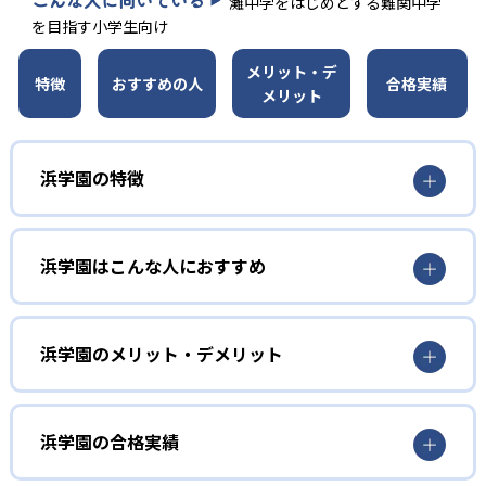
こんな人に向いている
灘中学をはじめとする難関中学
を目指す小学生向け
メリット・デ
特徴
おすすめの人
合格実績
メリット
浜学園の特徴
01
明確な学習目標
浜学園はこんな人におすすめ
浜学園では全ての講座を計画的に学習できるよう学習計画
表が配布される。この学習計画表には「授業のポイント」
小学生（低学年）
や「アドバイス」、「重要問題」が記載されており、達成
すべき学習目標が具体的に明示されている。そのため、生
集団指導に慣れ、学ぶことの楽しさを知りたい子ど
浜学園のメリット・デメリット
徒は家庭学習の目安を立てやすく、具体的な目標に向かっ
も向け
て努力できるようになっている。なお、学習計画表は全ク
どんなメリットがある？
浜学園では、比較的時間に余裕のある低学年のうちに、国
ラス帯が同じものを使用しているため、クラス替えがあっ
語と算数の2教科をベースに学びの楽しさを身につける。例
浜学園の最大のメリットは、学習目標を具体的に明示して
浜学園の合格実績
ても遅れは生じない。
えば、算数ではパズル形式で学ぶなど、無理なく知的好奇
くれるところだ。漠然と「〇〇中学合格」という遠い目標
02
予習なしの復習主義